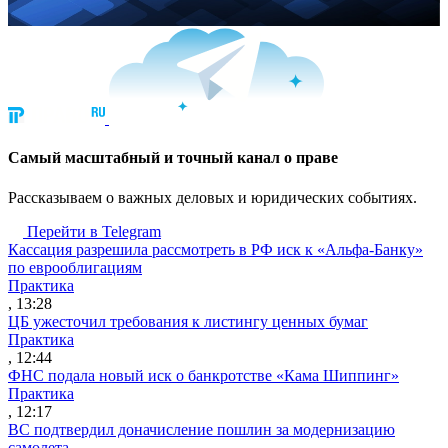
Cамый масштабный и точный канал о праве
Рассказываем о важных деловых и юридических событиях.
Перейти в Telegram
Кассация разрешила рассмотреть в РФ иск к «Альфа-Банку»
по еврооблигациям
Практика
, 13:28
ЦБ ужесточил требования к листингу ценных бумаг
Практика
, 12:44
ФНС подала новый иск о банкротстве «Кама Шиппинг»
Практика
, 12:17
ВС подтвердил доначисление пошлин за модернизацию
самолета