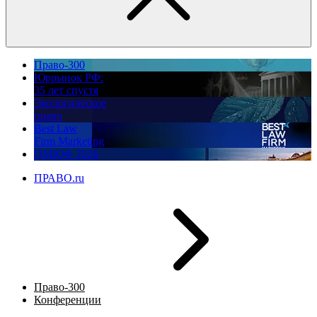
Право-300
Юррынок РФ:
35 лет спустя
Экологическое
право
Best Law
Firm Marketing
ПМЮФ 2026
ПРАВО.ru
Право-300
Конференции