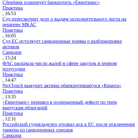
Сбербанк планирует банкротить «Евротранс»
Практика
, 16:53
Суд пересмотрит дело о выдаче исполнительного листа на
решение МКАС
Практика
, 16:05
Суд ЕС истолкует санкционные нормы о разблокировке
активов
Санкции
, 15:24
ФАС раскрыла число жалоб в сфере закупок в первом
полугодии
Практика
, 14:47
NexTouch выкупит активы обанкротившегося «Кванта»
Практика
, 13:35
«Евротранс» перешел в полноценный дефолт по трем
выпускам облигаций
Практика
, 12:31
Российский судовладелец отозвал иск к ЕС после исключения
танкера из санкционных списков
Санкции