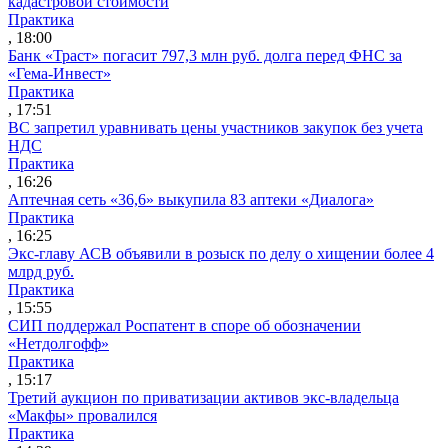
кадастровой стоимости
Практика
, 18:00
Банк «Траст» погасит 797,3 млн руб. долга перед ФНС за
«Гема-Инвест»
Практика
, 17:51
ВС запретил уравнивать цены участников закупок без учета
НДС
Практика
, 16:26
Аптечная сеть «36,6» выкупила 83 аптеки «Диалога»
Практика
, 16:25
Экс-главу АСВ объявили в розыск по делу о хищении более 4
млрд руб.
Практика
, 15:55
СИП поддержал Роспатент в споре об обозначении
«Нетдолгофф»
Практика
, 15:17
Третий аукцион по приватизации активов экс-владельца
«Макфы» провалился
Практика