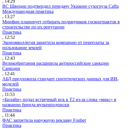
, 14:29
ВС Швеции подтвердил передачу Украине сухогруза Caffa
Международная практика
, 13:27
Минфин планирует отбирать подрядчиков госконтрактов в
строительстве по их репутации
Практика
, 12:52
Экономколлегия защитила компанию от переплаты за
пользование землей
Практика
, 12:43
Великобритания расширила антироссийские санкции
Санкции
, 12:41
АБД предложила стандарт синтетических данных для ИИ-
моделей
Практика
, 11:53
«Билайн» подал встречный иск к Т2 из-за слова «микс» в
названии бренда мультиподписки
Практика
, 11:44
ФАС запретила наружную рекламу Fonbet
Практика