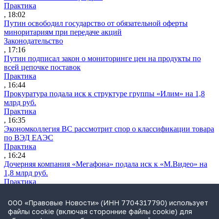
Практика
, 18:02
Путин освободил государство от обязательной оферты
миноритариям при передаче акций
Законодательство
, 17:16
Путин подписал закон о мониторинге цен на продукты по
всей цепочке поставок
Практика
, 16:44
Прокуратура подала иск к структуре группы «Илим» на 1,8
млрд руб.
Практика
, 16:35
Экономколлегия ВС рассмотрит спор о классификации товара
по ВЭД ЕАЭС
Практика
, 16:24
Дочерняя компания «Мегафона» подала иск к «М.Видео» на
1,8 млрд руб.
Практика
, 15:50
СИП проверит отмену патента на систему управления
ООО «Правовые Новости» (ИНН 7704317790) использует
устройствами после возражений «Яндекса»
файлы cookie (включая сторонние файлы cookie) для
Практика