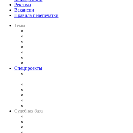
Реклама
Вакансии
Правила перепечатки
Темы
Практика
Законодательство
Процесс
Исследования
Рынок юридических услуг
Юридическое сообщество
Важнейшие правовые темы в прессе
Спецпроекты
Подкаст «В здравом уме
и твёрдой памяти»
Legal Design
Банкротная панорама
Советы для литигаторов
Сговоры на торгах
Авто
Судебная база
Картотека арбитражных дел
Решения арбитражных судов
Календарь рассмотрения арбитражных дел
Досье судей