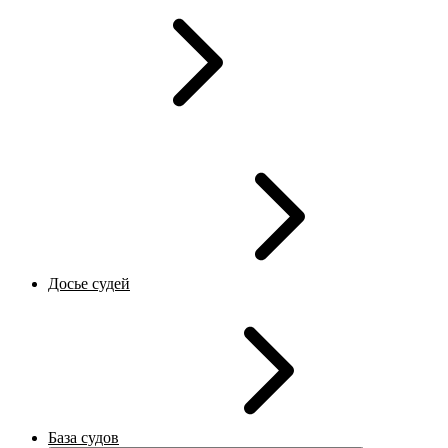
Досье судей
База судов