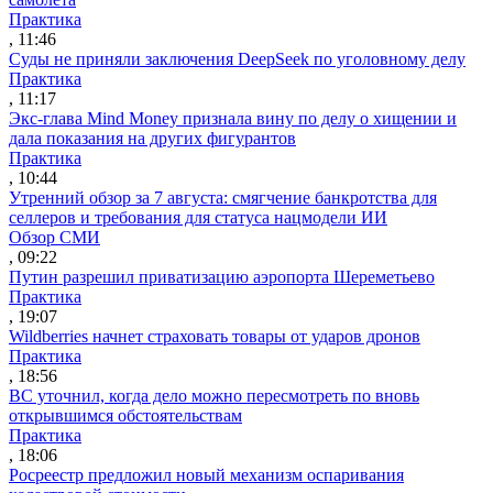
Практика
, 11:46
Суды не приняли заключения DeepSeek по уголовному делу
Практика
, 11:17
Экс-глава Mind Money признала вину по делу о хищении и
дала показания на других фигурантов
Практика
, 10:44
Утренний обзор за 7 августа: смягчение банкротства для
селлеров и требования для статуса нацмодели ИИ
Обзор СМИ
, 09:22
Путин разрешил приватизацию аэропорта Шереметьево
Практика
, 19:07
Wildberries начнет страховать товары от ударов дронов
Практика
, 18:56
ВС уточнил, когда дело можно пересмотреть по вновь
открывшимся обстоятельствам
Практика
, 18:06
Росреестр предложил новый механизм оспаривания