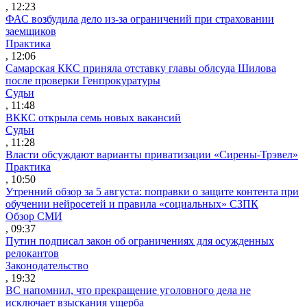
, 12:23
ФАС возбудила дело из-за ограничений при страховании
заемщиков
Практика
, 12:06
Самарская ККС приняла отставку главы облсуда Шилова
после проверки Генпрокуратуры
Судьи
, 11:48
ВККС открыла семь новых вакансий
Судьи
, 11:28
Власти обсуждают варианты приватизации «Сирены-Трэвел»
Практика
, 10:50
Утренний обзор за 5 августа: поправки о защите контента при
обучении нейросетей и правила «социальных» СЗПК
Обзор СМИ
, 09:37
Путин подписал закон об ограничениях для осужденных
релокантов
Законодательство
, 19:32
ВС напомнил, что прекращение уголовного дела не
исключает взыскания ущерба