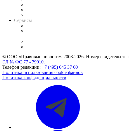
Информация о судах
RSS лента новостей
Вакансии для юристов
Сервисы
Справочно-правовая система
Casebook: мониторинг дел
и компаний
Caselook: поиск и анализ практики
CASE.ONE: управление юридической службой
© ООО «Правовые новости». 2008-2026.
Номер свидетельства
ЭЛ № ФС 77 - 79910
.
Телефон редакции:
+7 (495) 645 37 60
Политика использования cookie-файлов
Политика конфиденциальности