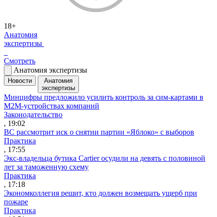
18+
Анатомия
экспертизы
Смотреть
Анатомия экспертизы
Новости
Анатомия
экспертизы
Минцифры предложило усилить контроль за сим-картами в
M2M-устройствах компаний
Законодательство
, 19:02
ВС рассмотрит иск о снятии партии «Яблоко» с выборов
Практика
, 17:55
Экс-владельца бутика Cartier осудили на девять с половиной
лет за таможенную схему
Практика
, 17:18
Экономколлегия решит, кто должен возмещать ущерб при
пожаре
Практика