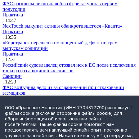
ФАС раскрыла число жалоб в сфере закупок в первом
полугодии
Практика
, 14:47
NexTouch выкупит активы обанкротившегося «Кванта»
Практика
, 13:35
«Евротранс» перешел в полноценный дефолт по трем
выпускам облигаций
Практика
, 12:31
Российский судовладелец отозвал иск к ЕС после исключения
танкера из санкционных списков
Санкции
, 12:23
ФАС возбудила дело из-за ограничений при страховании
заемщиков
Практика
, 12:06
ООО «Правовые Новости» (ИНН 7704317790) использует
Самарская ККС приняла отставку главы облсуда Шилова
файлы cookie (включая сторонние файлы cookie) для
после проверки Генпрокуратуры
сбора информации об использовании сайта
Судьи
посетителями. Такие файлы cookie помогают нам
, 11:48
предоставлять вам наилучший онлайн-опыт, постоянно
ВККС открыла семь новых вакансий
улучшать наш веб-сайт. Нажав на кнопку «Подтвердить»,
Судьи