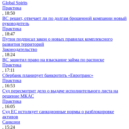
Global Spirits
Практика
, 18:50
ВС решит, отвечает ли по долгам брошенной компании новый
руководитель
Практика
, 18:47
Путин подписал закон о новых правилах комплексного
развития территорий
Законодательство
, 18:24
ВС защитил право на взыскание займа по расписке
Практика
, 17:11
Сбербанк планирует банкротить «Евротранс»
Практика
, 16:53
Суд пересмотрит дело о выдаче исполнительного листа на
решение МКАС
Практика
, 16:05
Суд ЕС истолкует санкционные нормы о разблокировке
активов
Санкции
, 15:24