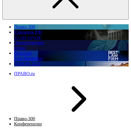
Право-300
Юррынок РФ:
35 лет спустя
Экологическое
право
Best Law
Firm Marketing
ПМЮФ 2026
ПРАВО.ru
Право-300
Конференции