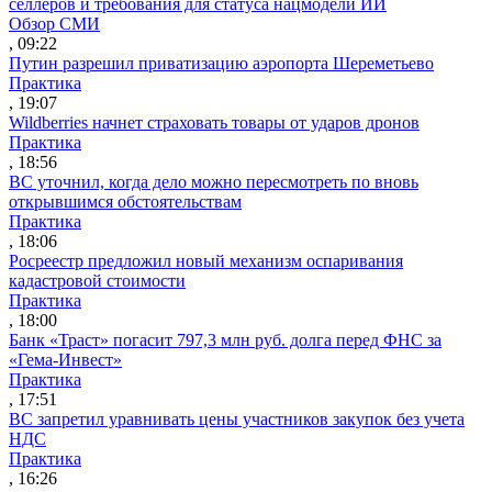
селлеров и требования для статуса нацмодели ИИ
Обзор СМИ
, 09:22
Путин разрешил приватизацию аэропорта Шереметьево
Практика
, 19:07
Wildberries начнет страховать товары от ударов дронов
Практика
, 18:56
ВС уточнил, когда дело можно пересмотреть по вновь
открывшимся обстоятельствам
Практика
, 18:06
Росреестр предложил новый механизм оспаривания
кадастровой стоимости
Практика
, 18:00
Банк «Траст» погасит 797,3 млн руб. долга перед ФНС за
«Гема-Инвест»
Практика
, 17:51
ВС запретил уравнивать цены участников закупок без учета
НДС
Практика
, 16:26