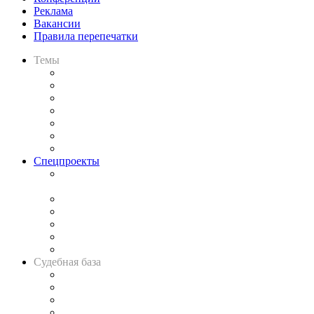
Реклама
Вакансии
Правила перепечатки
Темы
Практика
Законодательство
Процесс
Исследования
Рынок юридических услуг
Юридическое сообщество
Важнейшие правовые темы в прессе
Спецпроекты
Подкаст «В здравом уме
и твёрдой памяти»
Legal Design
Банкротная панорама
Советы для литигаторов
Сговоры на торгах
Авто
Судебная база
Картотека арбитражных дел
Решения арбитражных судов
Календарь рассмотрения арбитражных дел
Досье судей