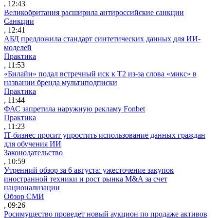
, 12:43
Великобритания расширила антироссийские санкции
Санкции
, 12:41
АБД предложила стандарт синтетических данных для ИИ-
моделей
Практика
, 11:53
«Билайн» подал встречный иск к Т2 из-за слова «микс» в
названии бренда мультиподписки
Практика
, 11:44
ФАС запретила наружную рекламу Fonbet
Практика
, 11:23
IT-бизнес просит упростить использование данных граждан
для обучения ИИ
Законодательство
, 10:59
Утренний обзор за 6 августа: ужесточение закупок
иностранной техники и рост рынка M&A за счет
национализации
Обзор СМИ
, 09:26
Росимущество проведет новый аукцион по продаже активов