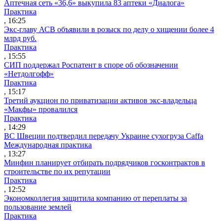
Аптечная сеть «36,6» выкупила 83 аптеки «Диалога»
Практика
, 16:25
Экс-главу АСВ объявили в розыск по делу о хищении более 4
млрд руб.
Практика
, 15:55
СИП поддержал Роспатент в споре об обозначении
«Нетдолгофф»
Практика
, 15:17
Третий аукцион по приватизации активов экс-владельца
«Макфы» провалился
Практика
, 14:29
ВС Швеции подтвердил передачу Украине сухогруза Caffa
Международная практика
, 13:27
Минфин планирует отбирать подрядчиков госконтрактов в
строительстве по их репутации
Практика
, 12:52
Экономколлегия защитила компанию от переплаты за
пользование землей
Практика