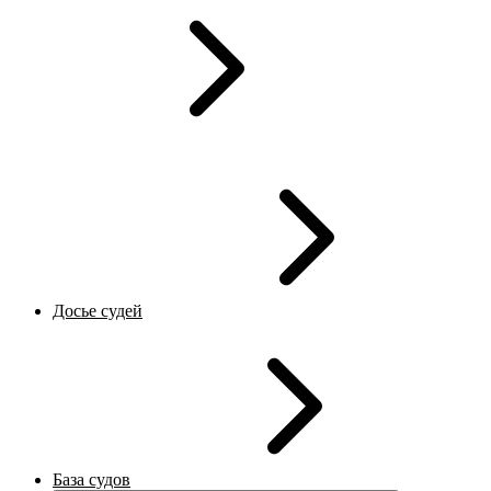
Досье судей
База судов