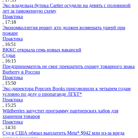
Экс-владельца бутика Cartier осудили на девять с половиной
лет за таможенную схему
Практика
, 17:18
Экономколлегия решит, кто должен возмещать ущерб при
пожаре
Практика
, 16:51
ВККС открыла семь новых вакансий
Судьи
, 16:15
Предприниматель не смог прекратить охрану товарного знака
Burberry в России
Практика
, 15:50
Экс-директора Popcorn Books приговорили к четырем годам
условно по делу о пропаганде ЛГБТ*
Практика
, 15:25
Wildberries запустит программу партнерских хабов для
хранения товаров
Практика
, 14:31
Суд в США обязал выплатить Meta* $942 млн из-за вреда