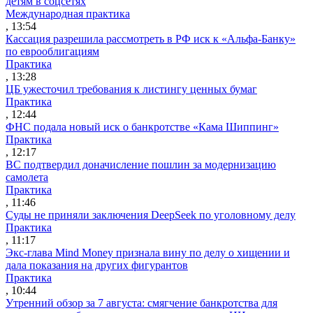
детям в соцсетях
Международная практика
, 13:54
Кассация разрешила рассмотреть в РФ иск к «Альфа-Банку»
по еврооблигациям
Практика
, 13:28
ЦБ ужесточил требования к листингу ценных бумаг
Практика
, 12:44
ФНС подала новый иск о банкротстве «Кама Шиппинг»
Практика
, 12:17
ВС подтвердил доначисление пошлин за модернизацию
самолета
Практика
, 11:46
Суды не приняли заключения DeepSeek по уголовному делу
Практика
, 11:17
Экс-глава Mind Money признала вину по делу о хищении и
дала показания на других фигурантов
Практика
, 10:44
Утренний обзор за 7 августа: смягчение банкротства для