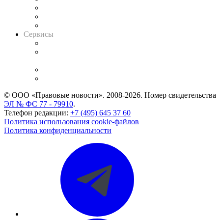
Информация о судах
RSS лента новостей
Вакансии для юристов
Сервисы
Справочно-правовая система
Casebook: мониторинг дел
и компаний
Caselook: поиск и анализ практики
CASE.ONE: управление юридической службой
© ООО «Правовые новости». 2008-2026.
Номер свидетельства
ЭЛ № ФС 77 - 79910
.
Телефон редакции:
+7 (495) 645 37 60
Политика использования cookie-файлов
Политика конфиденциальности