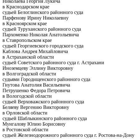
Николаева Георгия Лукича
в Краснодарском крае
судьей Белоглинского районного суда
Парфенову Ирину Николаевну
в Красноярском крае
судьей Туруханского районного суда
Пархоменко Николая Анатольевича
в Ставропольском крае
судьей Георгиевского городского суда
Каблова Андрея Михайловича
в Астраханской области
судьей Советского районного суда г. Астрахани
Иноземцеву Эллину Викторовну
в Волгоградской области
судьями Городищенского районного суда
Гнутова Анатолия Васильевича
Петрушенко Федора Петровича
в Вологодской области
судьей Верховажского районного суда
Беляеву Вергению Викторовну
в Орловской области
судьей Шаблыкинского районного суда
Мунгалову Юлию Борисовну
в Ростовской области
судьей Железнодорожного районного суда г. Ростова-на-Дону