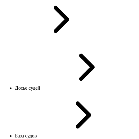
Досье судей
База судов