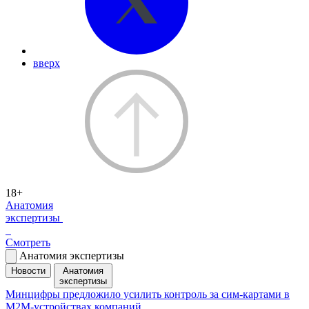
вверх
18+
Анатомия
экспертизы
Смотреть
Анатомия экспертизы
Новости
Анатомия
экспертизы
Минцифры предложило усилить контроль за сим-картами в
M2M-устройствах компаний