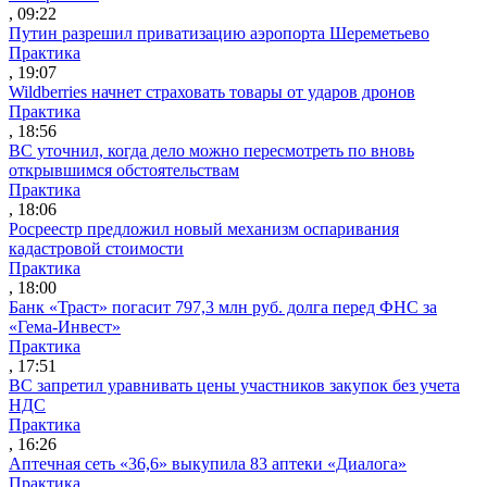
, 09:22
Путин разрешил приватизацию аэропорта Шереметьево
Практика
, 19:07
Wildberries начнет страховать товары от ударов дронов
Практика
, 18:56
ВС уточнил, когда дело можно пересмотреть по вновь
открывшимся обстоятельствам
Практика
, 18:06
Росреестр предложил новый механизм оспаривания
кадастровой стоимости
Практика
, 18:00
Банк «Траст» погасит 797,3 млн руб. долга перед ФНС за
«Гема-Инвест»
Практика
, 17:51
ВС запретил уравнивать цены участников закупок без учета
НДС
Практика
, 16:26
Аптечная сеть «36,6» выкупила 83 аптеки «Диалога»
Практика