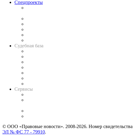
Спецпроекты
Подкаст «В здравом уме
и твёрдой памяти»
Legal Design
Банкротная панорама
Советы для литигаторов
Сговоры на торгах
Авто
Судебная база
Картотека арбитражных дел
Решения арбитражных судов
Календарь рассмотрения арбитражных дел
Досье судей
Информация о судах
RSS лента новостей
Вакансии для юристов
Сервисы
Справочно-правовая система
Casebook: мониторинг дел
и компаний
Caselook: поиск и анализ практики
CASE.ONE: управление юридической службой
© ООО «Правовые новости». 2008-2026.
Номер свидетельства
ЭЛ № ФС 77 - 79910
.