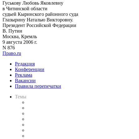
Гуськову Любовь Яковлевну
в Читинской области
судьей Кыринского районного суда
Глазырину Наталью Викторовну.
Президент Российской Федерации
В. Путин
Москва, Кремль
9 августа 2006 г.
N 876
Право.ru
Редакция
Конференции
Реклама
Вакансии
Правила перепечатки
Темы
Практика
Законодательство
Процесс
Исследования
Рынок юридических услуг
Юридическое сообщество
Важнейшие правовые темы в прессе