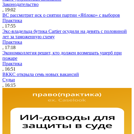
Законодательство
, 19:02
ВС рассмотрит иск о снятии партии «Яблоко» с выборов
Практика
, 17:55
Экс-владельца бутика Cartier осудили на девять с половиной
лет за таможенную схему
Практика
, 17:18
Экономколлегия решит, кто должен возмещать ущерб при
пожаре
Практика
, 16:51
ВККС открыла семь новых вакансий
Судьи
, 16:15