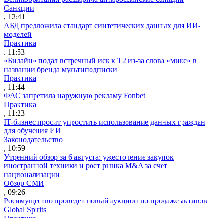
Санкции
, 12:41
АБД предложила стандарт синтетических данных для ИИ-
моделей
Практика
, 11:53
«Билайн» подал встречный иск к Т2 из-за слова «микс» в
названии бренда мультиподписки
Практика
, 11:44
ФАС запретила наружную рекламу Fonbet
Практика
, 11:23
IT-бизнес просит упростить использование данных граждан
для обучения ИИ
Законодательство
, 10:59
Утренний обзор за 6 августа: ужесточение закупок
иностранной техники и рост рынка M&A за счет
национализации
Обзор СМИ
, 09:26
Росимущество проведет новый аукцион по продаже активов
Global Spirits