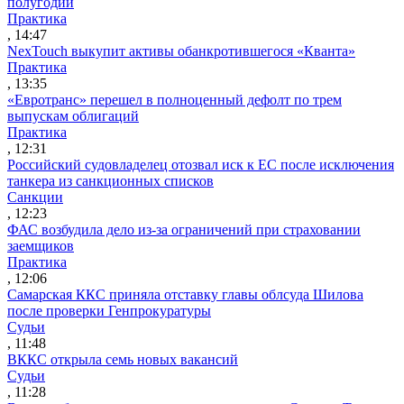
полугодии
Практика
, 14:47
NexTouch выкупит активы обанкротившегося «Кванта»
Практика
, 13:35
«Евротранс» перешел в полноценный дефолт по трем
выпускам облигаций
Практика
, 12:31
Российский судовладелец отозвал иск к ЕС после исключения
танкера из санкционных списков
Санкции
, 12:23
ФАС возбудила дело из-за ограничений при страховании
заемщиков
Практика
, 12:06
Самарская ККС приняла отставку главы облсуда Шилова
после проверки Генпрокуратуры
Судьи
, 11:48
ВККС открыла семь новых вакансий
Судьи
, 11:28