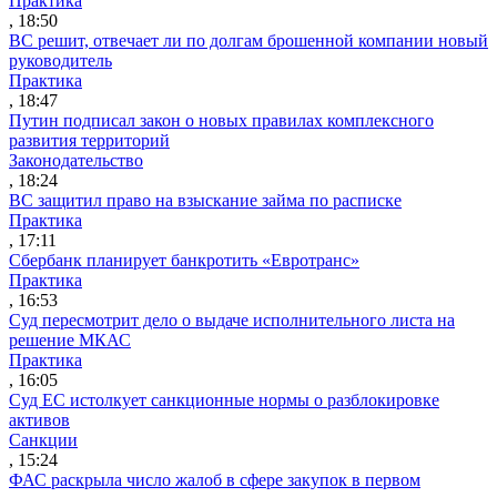
Практика
, 18:50
ВС решит, отвечает ли по долгам брошенной компании новый
руководитель
Практика
, 18:47
Путин подписал закон о новых правилах комплексного
развития территорий
Законодательство
, 18:24
ВС защитил право на взыскание займа по расписке
Практика
, 17:11
Сбербанк планирует банкротить «Евротранс»
Практика
, 16:53
Суд пересмотрит дело о выдаче исполнительного листа на
решение МКАС
Практика
, 16:05
Суд ЕС истолкует санкционные нормы о разблокировке
активов
Санкции
, 15:24
ФАС раскрыла число жалоб в сфере закупок в первом