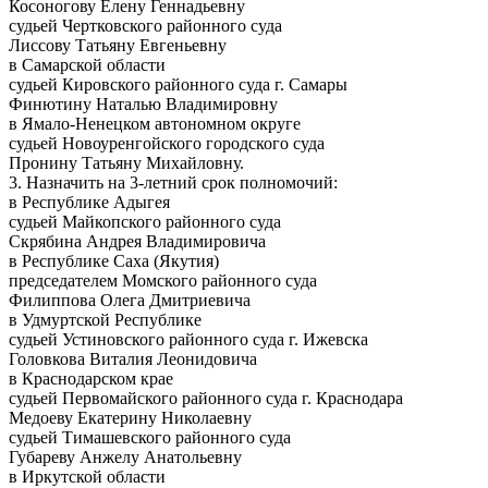
Косоногову Елену Геннадьевну
судьей Чертковского районного суда
Лиссову Татьяну Евгеньевну
в Самарской области
судьей Кировского районного суда г. Самары
Финютину Наталью Владимировну
в Ямало-Ненецком автономном округе
судьей Новоуренгойского городского суда
Пронину Татьяну Михайловну.
3. Назначить на 3-летний срок полномочий:
в Республике Адыгея
судьей Майкопского районного суда
Скрябина Андрея Владимировича
в Республике Саха (Якутия)
председателем Момского районного суда
Филиппова Олега Дмитриевича
в Удмуртской Республике
судьей Устиновского районного суда г. Ижевска
Головкова Виталия Леонидовича
в Краснодарском крае
судьей Первомайского районного суда г. Краснодара
Медоеву Екатерину Николаевну
судьей Тимашевского районного суда
Губареву Анжелу Анатольевну
в Иркутской области