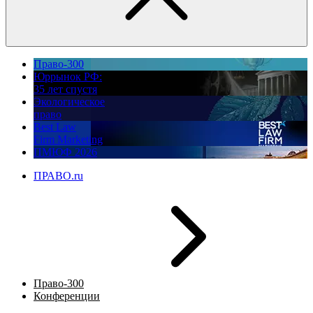
Право-300
Юррынок РФ:
35 лет спустя
Экологическое
право
Best Law
Firm Marketing
ПМЮФ 2026
ПРАВО.ru
Право-300
Конференции