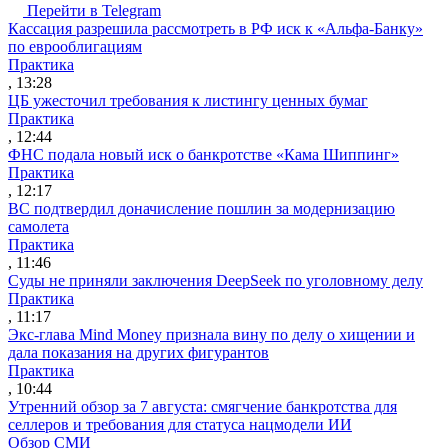
Перейти в Telegram
Кассация разрешила рассмотреть в РФ иск к «Альфа-Банку»
по еврооблигациям
Практика
, 13:28
ЦБ ужесточил требования к листингу ценных бумаг
Практика
, 12:44
ФНС подала новый иск о банкротстве «Кама Шиппинг»
Практика
, 12:17
ВС подтвердил доначисление пошлин за модернизацию
самолета
Практика
, 11:46
Суды не приняли заключения DeepSeek по уголовному делу
Практика
, 11:17
Экс-глава Mind Money признала вину по делу о хищении и
дала показания на других фигурантов
Практика
, 10:44
Утренний обзор за 7 августа: смягчение банкротства для
селлеров и требования для статуса нацмодели ИИ
Обзор СМИ