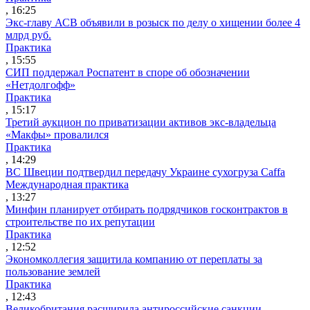
, 16:25
Экс-главу АСВ объявили в розыск по делу о хищении более 4
млрд руб.
Практика
, 15:55
СИП поддержал Роспатент в споре об обозначении
«Нетдолгофф»
Практика
, 15:17
Третий аукцион по приватизации активов экс-владельца
«Макфы» провалился
Практика
, 14:29
ВС Швеции подтвердил передачу Украине сухогруза Caffa
Международная практика
, 13:27
Минфин планирует отбирать подрядчиков госконтрактов в
строительстве по их репутации
Практика
, 12:52
Экономколлегия защитила компанию от переплаты за
пользование землей
Практика
, 12:43
Великобритания расширила антироссийские санкции