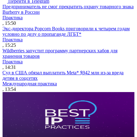
Перейти в Telegram
Предприниматель не смог прекратить охрану товарного знака
Burberry в России
Практика
, 15:50
Экс-директора Popcorn Books приговорили к четырем годам
условно по делу о пропаганде ЛГБТ*
Практика
, 15:25
Wildberries запустит программу партнерских хабов для
хранения товаров
Практика
, 14:31
Суд в США обязал выплатить Meta* $942 млн из-за вреда
детям в соцсетях
Международная практика
, 13:54