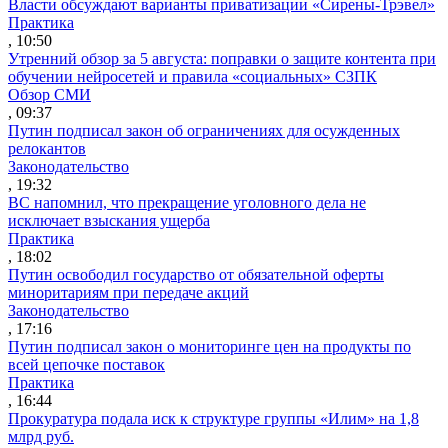
Власти обсуждают варианты приватизации «Сирены-Трэвел»
Практика
, 10:50
Утренний обзор за 5 августа: поправки о защите контента при
обучении нейросетей и правила «социальных» СЗПК
Обзор СМИ
, 09:37
Путин подписал закон об ограничениях для осужденных
релокантов
Законодательство
, 19:32
ВС напомнил, что прекращение уголовного дела не
исключает взыскания ущерба
Практика
, 18:02
Путин освободил государство от обязательной оферты
миноритариям при передаче акций
Законодательство
, 17:16
Путин подписал закон о мониторинге цен на продукты по
всей цепочке поставок
Практика
, 16:44
Прокуратура подала иск к структуре группы «Илим» на 1,8
млрд руб.