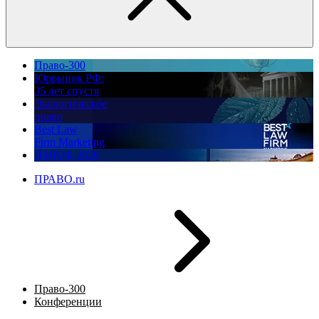
Право-300
Юррынок РФ:
35 лет спустя
Экологическое
право
Best Law
Firm Marketing
ПМЮФ 2026
ПРАВО.ru
Право-300
Конференции