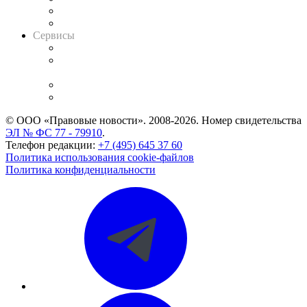
RSS лента новостей
Вакансии для юристов
Сервисы
Справочно-правовая система
Casebook: мониторинг дел
и компаний
Caselook: поиск и анализ практики
CASE.ONE: управление юридической службой
© ООО «Правовые новости». 2008-2026.
Номер свидетельства
ЭЛ № ФС 77 - 79910
.
Телефон редакции:
+7 (495) 645 37 60
Политика использования cookie-файлов
Политика конфиденциальности