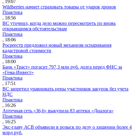
, 19:07
Wildberries начнет страховать товары от ударов дронов
Практика
, 18:56
ВС уточнил, когда дело можно пересмотреть по вновь
открывшимся обстоятельствам
Практика
, 18:06
Росреестр предложил новый механизм оспаривания
кадастровой стоимости
Практика
, 18:00
Банк «Траст» погасит 797,3 млн руб. долга перед ФНС за
«Гема-Инвест»
Практика
, 17:51
ВС запретил уравнивать цены участников закупок без учета
НДС
Практика
, 16:26
Аптечная сеть «36,6» выкупила 83 аптеки «Диалога»
Практика
, 16:25
Экс-главу АСВ объявили в розыск по делу о хищении более 4
млрд руб.