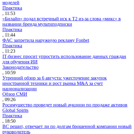
моделей
Практика
, 11:53
«Билайн» подал встречный иск к Т2 из-за слова «микс» в
названии бренда мультиподписки
Практика
, 11:44
ФАС запретила наружную рекламу Fonbet
Практика
, 11:23
IT-бизнес просит упростить использование данных граждан
для обучения ИИ
Законодательство
, 10:59
Утренний обзор за 6 августа: ужесточение закупок
иностранной техники и рост рынка M&A за счет
национализации
Обзор СМИ
, 09:26
Росимущество проведет новый аукцион по продаже активов
Global Spirits
Практика
, 18:50
ВС решит, отвечает ли по долгам брошенной компании новый
руководитель