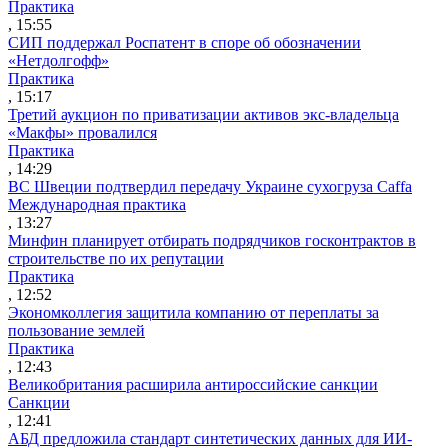
Практика
, 15:55
СИП поддержал Роспатент в споре об обозначении
«Нетдолгофф»
Практика
, 15:17
Третий аукцион по приватизации активов экс-владельца
«Макфы» провалился
Практика
, 14:29
ВС Швеции подтвердил передачу Украине сухогруза Caffa
Международная практика
, 13:27
Минфин планирует отбирать подрядчиков госконтрактов в
строительстве по их репутации
Практика
, 12:52
Экономколлегия защитила компанию от переплаты за
пользование землей
Практика
, 12:43
Великобритания расширила антироссийские санкции
Санкции
, 12:41
АБД предложила стандарт синтетических данных для ИИ-