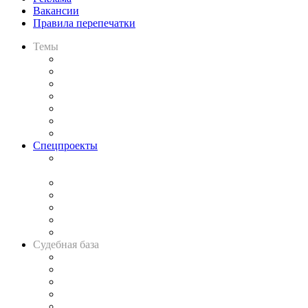
Вакансии
Правила перепечатки
Темы
Практика
Законодательство
Процесс
Исследования
Рынок юридических услуг
Юридическое сообщество
Важнейшие правовые темы в прессе
Спецпроекты
Подкаст «В здравом уме
и твёрдой памяти»
Legal Design
Банкротная панорама
Советы для литигаторов
Сговоры на торгах
Авто
Судебная база
Картотека арбитражных дел
Решения арбитражных судов
Календарь рассмотрения арбитражных дел
Досье судей
Информация о судах