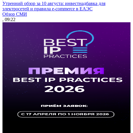
Утренний обзор за 10 августа: инвестнадбавка для
электросетей и правила e-commerce в ЕАЭС
Обзор СМИ
, 09:22