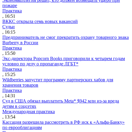
Экономколлегия решит, кто должен возмещать ущерб при
пожаре
Практика
, 16:51
ВККС открыла семь новых вакансий
Судьи
, 16:15
Предприниматель не смог прекратить охрану товарного знака
Burberry в России
Практика
, 15:50
Экс-директора Popcorn Books приговорили к четырем годам
условно по делу о пропаганде ЛГБТ*
Практика
, 15:25
Wildberries запустит программу партнерских хабов для
хранения товаров
Практика
, 14:31
Суд в США обязал выплатить Meta* $942 млн из-за вреда
детям в соцсетях
Международная практика
, 13:54
Кассация разрешила рассмотреть в РФ иск к «Альфа-Банку»
по еврооблигациям