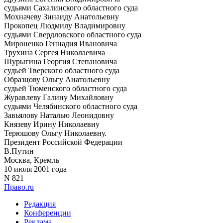
судьями Сахалинского областного суда
Мохначеву Зинаиду Анатольевну
Прокопец Людмилу Владимировну
судьями Свердловского областного суда
Мироненко Геннадия Ивановича
Трухина Сергея Николаевича
Шурыгина Георгия Степановича
судьей Тверского областного суда
Образцову Ольгу Анатольевну
судьей Тюменского областного суда
Журавлеву Галину Михайловну
судьями Челябинского областного суда
Завьялову Наталью Леонидовну
Князеву Ирину Николаевну
Терюшову Ольгу Николаевну.
Президент Российской Федерации
В.Путин
Москва, Кремль
10 июля 2001 года
N 821
Право.ru
Редакция
Конференции
Реклама