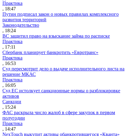
Практика
, 18:47
Путин подписал закон о новых правилах комплексного
развития территорий
Законодательство
, 18:24
ВС защитил право на взыскание займа по расписке
Практика
, 17:11
Сбербанк планирует банкротить «Евротранс»
Практика
, 16:53
Суд пересмотрит дело о выдаче исполнительного листа на
решение МКАС
Практика
, 16:05
Суд ЕС истолкует санкционные нормы о разблокировке
активов
Санкции
, 15:24
ФАС раскрыла число жалоб в сфере закупок в первом
полугодии
Практика
, 14:47
NexTouch выкупит активы обанкротившегося «Кванта»