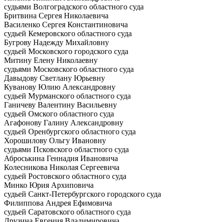
судьями Волгоградского областного суда
Бритвина Сергея Николаевича
Василенко Сергея Константиновича
судьей Кемеровского областного суда
Бугрову Надежду Михайловну
судьей Московского городского суда
Митину Елену Николаевну
судьями Московского областного суда
Давыдову Светлану Юрьевну
Куванову Юлию Александровну
судьей Мурманского областного суда
Ганичеву Валентину Васильевну
судьей Омского областного суда
Агафонову Галину Александровну
судьей Оренбургского областного суда
Хорошилову Ольгу Ивановну
судьями Псковского областного суда
Аброськина Геннадия Ивановича
Колесникова Николая Сергеевича
судьей Ростовского областного суда
Минко Юрия Архиповича
судьей Санкт-Петербургского городского суда
Филиппова Андрея Ефимовича
судьей Саратовского областного суда
Друзина Евгения Владимировича