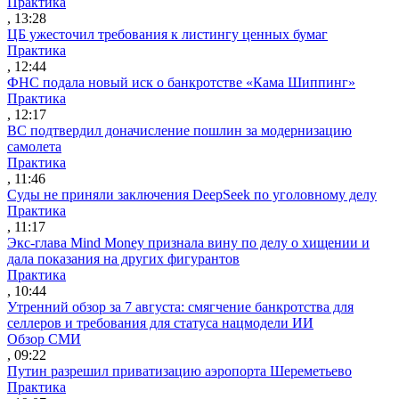
Практика
, 13:28
ЦБ ужесточил требования к листингу ценных бумаг
Практика
, 12:44
ФНС подала новый иск о банкротстве «Кама Шиппинг»
Практика
, 12:17
ВС подтвердил доначисление пошлин за модернизацию
самолета
Практика
, 11:46
Суды не приняли заключения DeepSeek по уголовному делу
Практика
, 11:17
Экс-глава Mind Money признала вину по делу о хищении и
дала показания на других фигурантов
Практика
, 10:44
Утренний обзор за 7 августа: смягчение банкротства для
селлеров и требования для статуса нацмодели ИИ
Обзор СМИ
, 09:22
Путин разрешил приватизацию аэропорта Шереметьево
Практика