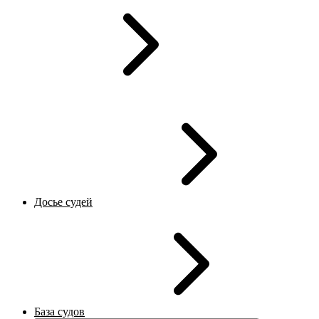
Досье судей
База судов