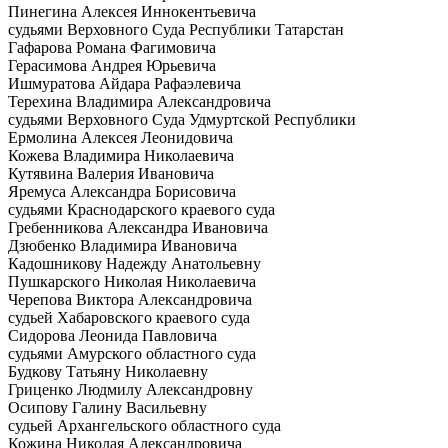
Пинегина Алексея Иннокентьевича
судьями Верховного Суда Республики Татарстан
Гафарова Романа Фагимовича
Герасимова Андрея Юрьевича
Ишмуратова Айдара Рафаэлевича
Терехина Владимира Александровича
судьями Верховного Суда Удмуртской Республики
Ермолина Алексея Леонидовича
Кожева Владимира Николаевича
Кутявина Валерия Ивановича
Яремуса Александра Борисовича
судьями Краснодарского краевого суда
Гребенникова Александра Ивановича
Дзюбенко Владимира Ивановича
Кадошникову Надежду Анатольевну
Пушкарского Николая Николаевича
Черепова Виктора Александровича
судьей Хабаровского краевого суда
Сидорова Леонида Павловича
судьями Амурского областного суда
Будкову Татьяну Николаевну
Гриценко Людмилу Александровну
Осипову Галину Васильевну
судьей Архангельского областного суда
Кожина Николая Александровича