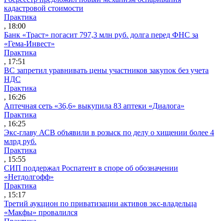
кадастровой стоимости
Практика
, 18:00
Банк «Траст» погасит 797,3 млн руб. долга перед ФНС за
«Гема-Инвест»
Практика
, 17:51
ВС запретил уравнивать цены участников закупок без учета
НДС
Практика
, 16:26
Аптечная сеть «36,6» выкупила 83 аптеки «Диалога»
Практика
, 16:25
Экс-главу АСВ объявили в розыск по делу о хищении более 4
млрд руб.
Практика
, 15:55
СИП поддержал Роспатент в споре об обозначении
«Нетдолгофф»
Практика
, 15:17
Третий аукцион по приватизации активов экс-владельца
«Макфы» провалился