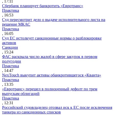
, 17:11
Сбербанк планирует банкротить «Евротранс»
Практика
, 16:53
Суд пересмотрит дело о выдаче исполнительного листа на
решение МКАС
Практика
, 16:05
Суд ЕС истолкует санкционные нормы о разблокировке
активов
Санкции
, 15:24
ФАС раскрыла число жалоб в сфере закупок в первом
полугодии
Практика
, 14:47
NexTouch выкупит активы обанкротившегося «Кванта»
Практика
, 13:35
«Евротранс» перешел в полноценный дефолт по трем
выпускам облигаций
Практика
, 12:31
Российский судовладелец отозвал иск к ЕС после исключения
танкера из санкционных списков