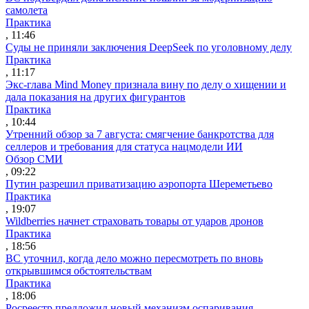
самолета
Практика
, 11:46
Суды не приняли заключения DeepSeek по уголовному делу
Практика
, 11:17
Экс-глава Mind Money признала вину по делу о хищении и
дала показания на других фигурантов
Практика
, 10:44
Утренний обзор за 7 августа: смягчение банкротства для
селлеров и требования для статуса нацмодели ИИ
Обзор СМИ
, 09:22
Путин разрешил приватизацию аэропорта Шереметьево
Практика
, 19:07
Wildberries начнет страховать товары от ударов дронов
Практика
, 18:56
ВС уточнил, когда дело можно пересмотреть по вновь
открывшимся обстоятельствам
Практика
, 18:06
Росреестр предложил новый механизм оспаривания