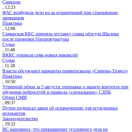
Санкции
, 12:23
ФАС возбудила дело из-за ограничений при страховании
заемщиков
Практика
, 12:06
Самарская ККС приняла отставку главы облсуда Шилова
после проверки Генпрокуратуры
Судьи
, 11:48
ВККС открыла семь новых вакансий
Судьи
, 11:28
Власти обсуждают варианты приватизации «Сирены-Трэвел»
Практика
, 10:50
Утренний обзор за 5 августа: поправки о защите контента при
обучении нейросетей и правила «социальных» СЗПК
Обзор СМИ
, 09:37
Путин подписал закон об ограничениях для осужденных
релокантов
Законодательство
, 19:32
ВС напомнил, что прекращение уголовного дела не