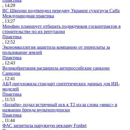
Практика
, 14:29
ВС Швеции подтвердил передачу Украине сухогруза Caffa
Международная практика
, 13:27
Минфин планирует отбирать подрядчиков госконтрактов в
строительстве по их репутации
Практика
, 12:52
Экономколлегия защитила компанию от переплаты за
пользование землей
Практика
, 12:43
Великобритания расширила антироссийские санкции
Санкции
, 12:41
АБД предложила стандарт синтетических данных для ИИ-
моделей
Практика
, 11:53
«Билайн» подал встречный иск к Т2 из-за слова «микс» в
названии бренда мультиподписки
Практика
, 11:44
ФАС запретила наружную рекламу Fonbet