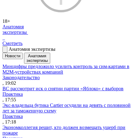
18+
Анатомия
экспертизы
Смотреть
Анатомия экспертизы
Новости
Анатомия
экспертизы
Минцифры предложило усилить контроль за сим-картами в
M2M-устройствах компаний
Законодательство
, 19:02
ВС рассмотрит иск о снятии партии «Яблоко» с выборов
Практика
, 17:55
Экс-владельца бутика Cartier осудили на девять с половиной
лет за таможенную схему
Практика
, 17:18
Экономколлегия решит, кто должен возмещать ущерб при
пожаре