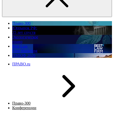
Право-300
Юррынок РФ:
35 лет спустя
Экологическое
право
Best Law
Firm Marketing
ПМЮФ 2026
ПРАВО.ru
Право-300
Конференции