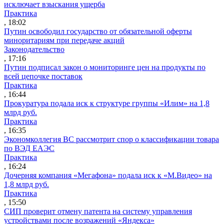
исключает взыскания ущерба
Практика
, 18:02
Путин освободил государство от обязательной оферты
миноритариям при передаче акций
Законодательство
, 17:16
Путин подписал закон о мониторинге цен на продукты по
всей цепочке поставок
Практика
, 16:44
Прокуратура подала иск к структуре группы «Илим» на 1,8
млрд руб.
Практика
, 16:35
Экономколлегия ВС рассмотрит спор о классификации товара
по ВЭД ЕАЭС
Практика
, 16:24
Дочерняя компания «Мегафона» подала иск к «М.Видео» на
1,8 млрд руб.
Практика
, 15:50
СИП проверит отмену патента на систему управления
устройствами после возражений «Яндекса»