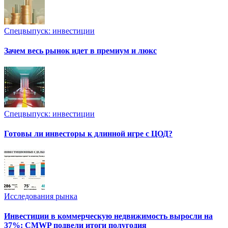
Спецвыпуск: инвестиции
Зачем весь рынок идет в премиум и люкс
Спецвыпуск: инвестиции
Готовы ли инвесторы к длинной игре с ЦОД?
Исследования рынка
Инвестиции в коммерческую недвижимость выросли на
37%: CMWP подвели итоги полугодия