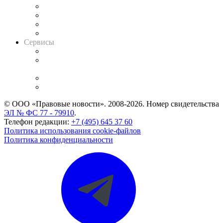
Досье судей
Информация о судах
RSS лента новостей
Вакансии для юристов
Сервисы
Справочно-правовая система
Casebook: мониторинг дел
и компаний
Caselook: поиск и анализ практики
CASE.ONE: управление юридической службой
© ООО «Правовые новости». 2008-2026.
Номер свидетельства
ЭЛ № ФС 77 - 79910
.
Телефон редакции:
+7 (495) 645 37 60
Политика использования cookie-файлов
Политика конфиденциальности