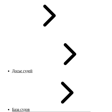
Досье судей
База судов