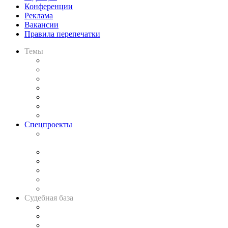
Конференции
Реклама
Вакансии
Правила перепечатки
Темы
Практика
Законодательство
Процесс
Исследования
Рынок юридических услуг
Юридическое сообщество
Важнейшие правовые темы в прессе
Спецпроекты
Подкаст «В здравом уме
и твёрдой памяти»
Legal Design
Банкротная панорама
Советы для литигаторов
Сговоры на торгах
Авто
Судебная база
Картотека арбитражных дел
Решения арбитражных судов
Календарь рассмотрения арбитражных дел