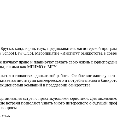
руско, канд. юрид. наук, предподаватель магистерской програ
 School Law Club). Мероприятие «Институт банкротства в соврем
ые изучают право и планируют связать свою жизнь с юриспруде
раны, такими как МГИМО и МГУ.
казал о тонкостях адвокатской работы. Особое внимание участ
алкивается институты коммерческого и потребительского банкро
 акционерами компаний в преддверии банкротства.
 организация встреч с практикующими юристами. Для школьник
кие встречи позволяют узнать много интересного о будущей проф
м вопросы.
w Club