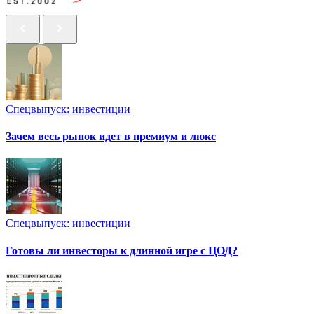
Спецвыпуск: инвестиции
Зачем весь рынок идет в премиум и люкс
Спецвыпуск: инвестиции
Готовы ли инвесторы к длинной игре с ЦОД?