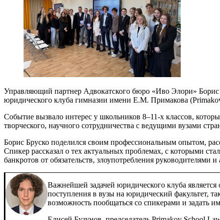
Управляющий партнер Адвокатского бюро «Иво Элори» Борис Б
юридического клуба гимназии имени Е.М. Примакова (Primakov
Событие вызвало интерес у школьников 8–11-х классов, котор
творческого, научного сотрудничества с ведущими вузами ст
Борис Бруско поделился своим профессиональным опытом, расс
Спикер рассказал о тех актуальных проблемах, с которыми ст
банкротов от обязательств, злоупотребления руководителями и
Важнейшей задачей юридического клуба является
поступления в вузы на юридический факультет, та
возможность пообщаться со спикерами и задать и
Елисей Бузунов, председатель Primakov School La