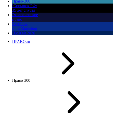
Право-300
Юррынок РФ:
35 лет спустя
Экологическое
право
Best Law
Firm Marketing
ПМЮФ 2026
ПРАВО.ru
Право-300