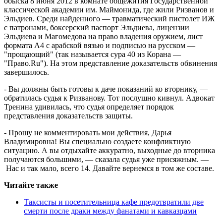
обыска 8 июня 2012 в комнате общежития Государственной
классической академии им. Маймонида, где жили Ризванов и
Эльдиев. Среди найденного — травматический пистолет ИЖ
с патронами, боксерский паспорт Эльдиева, лицензии
Эльдиева и Магомедова на право владения оружием, лист
формата А4 с арабской вязью и подписью на русском —
"прощающий" (так называется сура 40 из Корана —
"Право.Ru"). На этом представление доказательств обвинения
завершилось.
- Вы должны быть готовы к даче показаний ко вторнику, —
обратилась судья к Ризванову. Тот послушно кивнул. Адвокат
Тренина удивилась, что судья определяет порядок
представления доказательств защиты.
- Прошу не комментировать мои действия, Дарья
Владимировна! Вы специально создаете конфликтную
ситуацию. А вы отдыхайте аккуратно, выходные до вторника
получаются большими, — сказала судья уже присяжным. —
Нас и так мало, всего 14. Давайте вернемся в том же составе.
Читайте также
Таксисты и посетительница кафе предотвратили две
смерти после драки между фанатами и кавказцами