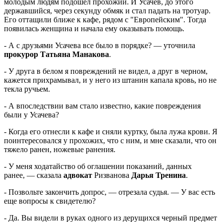
молодым людям подошел прохожий. И Усачев, до этого
державшийся, через секунду обмяк и стал падать на тротуар.
Его оттащили ближе к кафе, рядом с "Европейским". Тогда
появилась женщина и начала ему оказывать помощь.
- А с друзьями Усачева все было в порядке? — уточнила
прокурор Татьяна Манакова
.
- У друга в белом я повреждений не видел, а друг в черном,
кажется прихрамывал, и у него из штанин капала кровь, но не
текла ручьем.
- А впоследствии вам стало известно, какие повреждения
были у Усачева?
- Когда его отнесли к кафе и сняли куртку, была лужа крови. Я
поинтересовался у прохожих, что с ним, и мне сказали, что он
тяжело ранен, ножевые ранения.
- У меня ходатайство об оглашении показаний, данных
ранее, — сказала
адвокат
Ризванова
Дарья Тренина
.
- Позвольте закончить допрос, — отрезала судья. — У вас есть
еще вопросы к свидетелю?
- Да. Вы видели в руках одного из дерущихся черный предмет