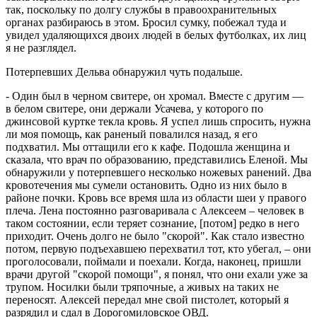
так, поскольку по долгу службы в правоохранительных
органах разбираюсь в этом. Бросил сумку, побежал туда и
увидел удаляющихся двоих людей в белых футболках, их лиц
я не разглядел.
Потерпевших Дельва обнаружил чуть подальше.
- Один был в черном свитере, он хромал. Вместе с другим —
в белом свитере, они держали Усачева, у которого по
джинсовой куртке текла кровь. Я успел лишь спросить, нужна
ли моя помощь, как раненый повалился назад, я его
подхватил. Мы оттащили его к кафе. Подошла женщина и
сказала, что врач по образованию, представились Еленой. Мы
обнаружили у потерпевшего несколько ножевых ранений. Два
кровотечения мы сумели остановить. Одно из них было в
районе почки. Кровь все время шла из области шеи у правого
плеча. Лена постоянно разговаривала с Алексеем – человек в
таком состоянии, если теряет сознание, [потом] редко в него
приходит. Очень долго не было "скорой". Как стало известно
потом, первую подъехавшею перехватил тот, кто убегал, – они
проголосовали, поймали и поехали. Когда, наконец, пришли
врачи другой "скорой помощи", я понял, что они ехали уже за
трупом. Носилки были тряпочные, а живых на таких не
переносят. Алексей передал мне свой пистолет, который я
разрядил и сдал в Дорогомиловское ОВД.