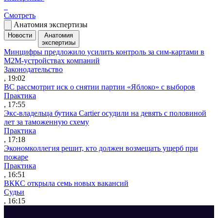
Смотреть
Анатомия экспертизы
Новости
Анатомия
экспертизы
Минцифры предложило усилить контроль за сим-картами в
M2M-устройствах компаний
Законодательство
, 19:02
ВС рассмотрит иск о снятии партии «Яблоко» с выборов
Практика
, 17:55
Экс-владельца бутика Cartier осудили на девять с половиной
лет за таможенную схему
Практика
, 17:18
Экономколлегия решит, кто должен возмещать ущерб при
пожаре
Практика
, 16:51
ВККС открыла семь новых вакансий
Судьи
, 16:15