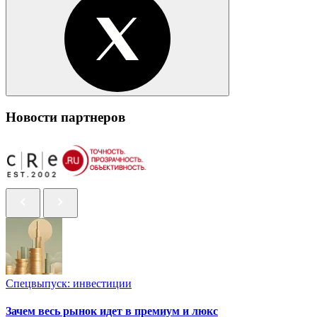
Новости партнеров
Спецвыпуск: инвестиции
Зачем весь рынок идет в премиум и люкс