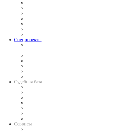
Практика
Законодательство
Процесс
Исследования
Рынок юридических услуг
Юридическое сообщество
Важнейшие правовые темы в прессе
Спецпроекты
Подкаст «В здравом уме
и твёрдой памяти»
Legal Design
Банкротная панорама
Советы для литигаторов
Сговоры на торгах
Авто
Судебная база
Картотека арбитражных дел
Решения арбитражных судов
Календарь рассмотрения арбитражных дел
Досье судей
Информация о судах
RSS лента новостей
Вакансии для юристов
Сервисы
Справочно-правовая система