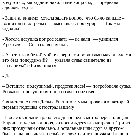
хочу этого, вы задаете наводящие вопросы, — прервала
адвоката судья.
- Защита, видимо, хотела задать вопрос, что было раньше –
возня или выстрелы? — вмешалась прокурор. — Так мы
зададим!
- Хотела девушка вопрос задать — не дали, — удивился
Арефьев. — Сначала возня была.
- А тот, кто в белой майке с черными вставками махал руками,
это был подсудимый? — указала судья свидетелю на
"аквариум" с Ризвановым.
- Да.
– Встаньте, подсудимый, представьтесь! — потребовала судья.
Ризванов послушно встал и назвал свое имя.
Свидетель Антон Дельва был тем самым прохожим, который
первый подошел к пострадавшему.
- После окончания рабочего дня я шел к метро через площадь
Европы и услышал порядка восьми-десяти выстрелов. Три из
них прозвучали отдельно, а остальные шли друг за другом —
была параллельная стрельба из двух единиц оружия. Говорю