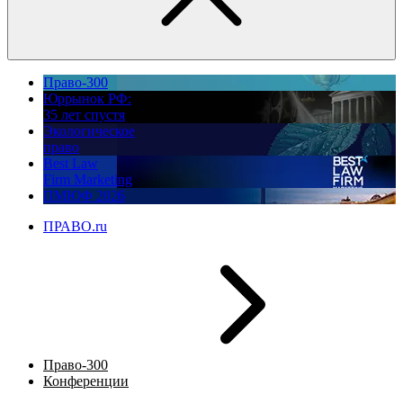
Право-300
Юррынок РФ:
35 лет спустя
Экологическое
право
Best Law
Firm Marketing
ПМЮФ 2026
ПРАВО.ru
Право-300
Конференции