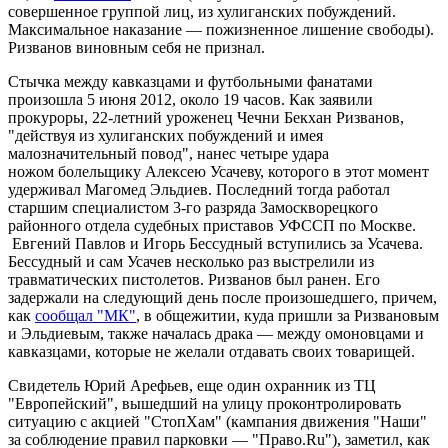
совершенное группой лиц, из хулиганских побуждений.
Максимальное наказание — пожизненное лишение свободы).
Ризванов виновным себя не признал.
Стычка между кавказцами и футбольными фанатами
произошла 5 июня 2012, около 19 часов. Как заявили
прокуроры, 22-летний уроженец Чечни Бекхан Ризванов,
"действуя из хулиганских побуждений и имея
малозначительный повод", нанес четыре удара
ножом болельщику Алексею Усачеву, которого в этот момент
удерживал Магомед Эльдиев. Последний тогда работал
старшим специалистом 3-го разряда Замоскворецкого
районного отдела судебных приставов УФССП по Москве.
Евгений Павлов и Игорь Бессудный вступились за Усачева.
Бессудный и сам Усачев несколько раз выстрелили из
травматических пистолетов. Ризванов был ранен. Его
задержали на следующий день после произошедшего, причем,
как
сообщал "МК"
, в общежитии, куда пришли за Ризвановым
и Эльдиевым, также началась драка — между омоновцами и
кавказцами, которые не желали отдавать своих товарищей.
Свидетель Юрий Арефьев, еще один охранник из ТЦ
"Европейский", вышедший на улицу проконтролировать
ситуацию с акцией "СтопХам" (кампания движения "Наши"
за соблюдение правил парковки — "Право.Ru"), заметил, как