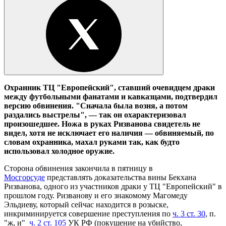
Охранник ТЦ "Европейский", ставший очевидцем драки
между футбольными фанатами и кавказцами, подтвердил
версию обвинения. "Сначала была возня, а потом
раздались выстрелы", — так он охарактеризовал
произошедшее. Ножа в руках Ризванова свидетель не
видел, хотя не исключает его наличия — обвиняемый, по
словам охранника, махал руками так, как будто
использовал холодное оружие.
Сторона обвинения закончила в пятницу в
Мосгорсуде
представлять доказательства вины Бекхана
Ризванова, одного из участников драки у ТЦ "Европейский" в
прошлом году. Ризванову и его знакомому Магомеду
Эльдиеву, который сейчас находится в розыске,
инкриминируется совершение преступления по
ч. 3 ст. 30
, п.
"ж, и"
ч. 2 ст. 105
УК РФ (покушение на убийство,