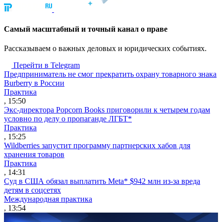
Cамый масштабный и точный канал о праве
Рассказываем о важных деловых и юридических событиях.
Перейти в Telegram
Предприниматель не смог прекратить охрану товарного знака
Burberry в России
Практика
, 15:50
Экс-директора Popcorn Books приговорили к четырем годам
условно по делу о пропаганде ЛГБТ*
Практика
, 15:25
Wildberries запустит программу партнерских хабов для
хранения товаров
Практика
, 14:31
Суд в США обязал выплатить Meta* $942 млн из-за вреда
детям в соцсетях
Международная практика
, 13:54