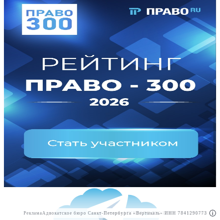
Реклама
Адвокатское бюро Санкт-Петербурга «Вертикаль» ИНН 7841290773
Реклама
АО"ПРАВО.РУ" ИНН: 7708095468