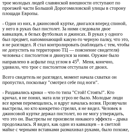
трое молодых людей славянской внешности отступают по
проезжей части Большой Дорогомиловской улицы в сторону
площади Европы.
- Один из них, в джинсовой куртке, двигался вперед спиной,
у него в руках был пистолет. За ними следовали двое
кавказцев, в белых футболках и джинсах. В руках у одного
был предмет, напоминающий какую-то черную палку, что это,
я не разглядел. Я стал контролировать (наблюдать с тем, чтобы
не допустить на территорию ТЦ — пояснение свидетеля)
человека с пистолетом и двинулся за ними. Оружие было
0
направлено в асфальт под углом в 45
. Меня, конечно,
удивило, что трое с пистолетом отступали от двоих.
Всего свидетель не разглядел, момент начала схватки он
пропустил, поскольку "смотрел себе под ноги".
- Раздавались крики – что-то типа "Стой! Стоять!". Кто
кричал, я не понял, мата или угроз не было. Молодые люди
все время перемещались, и вдруг началась возня. Прозвучали
выстрелы, но кто конкретно стрелял, я не видел. Человек в
джинсовой куртке держал пистолет, но не могу утверждать,
что это он. Выстрелы не произвели никакого эффекта – драка
продолжалась. Я видел, как один из кавказцев – в светлой
майке с черными вставками размахивал руками, было похоже,