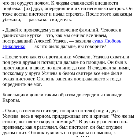
что он орудует ножом. К людям славянской внешности
подбежал [их] друг, опередивший их на несколько метров. Он
тоже достал пистолет и начал стрелять. После этого кавказцы
убежали, — рассказал свидетель.
- Давайте произведем установление фамилий. Человек в
джинсовой куртке – это, как мы сейчас все знаем,
пострадавший Алексей Усачев, — заявила
судья Любовь
Николенко
. – Так что было дальше, вы говорите?
- После того как его противники убежали, Усачева схватили
под руки друзья и потащили дальше по площади. Он был в
прострации, в шоке, но шел иногда сам. Я следовал за ними,
поскольку у друга Усачева в белом свитере все еще был в
руках пистолет. Степень ранения пострадавшего я тогда
определить не мог.
Болельщики дошли таким образом до середины площади
Европы.
- Один, в светлом свитере, говорил по телефону, а друг
Усачева, весь в черном, придерживал его и кричал: "Что же вы
стоите, вызовете скорую помощь?!" В руках у раненого по-
прежнему, как я разглядел, был пистолет, он был опущен
дулом вниз. Откликнувшись на призывы о помощи, к