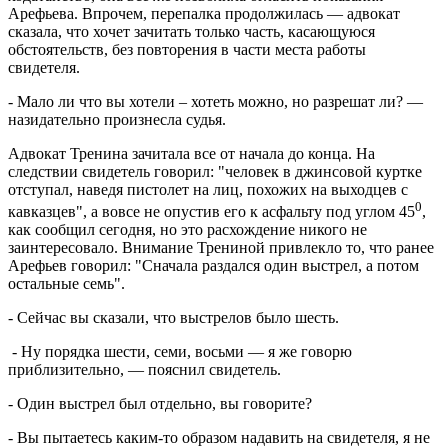
Арефьева. Впрочем, перепалка продолжилась — адвокат
сказала, что хочет зачитать только часть, касающуюся
обстоятельств, без повторения в части места работы
свидетеля.
- Мало ли что вы хотели – хотеть можно, но разрешат ли? —
назидательно произнесла судья.
Адвокат Тренина зачитала все от начала до конца. На
следствии свидетель говорил: "человек в джинсовой куртке
отступал, наведя пистолет на лиц, похожих на выходцев с
0
кавказцев", а вовсе не опустив его к асфальту под углом 45
,
как сообщил сегодня, но это расхождение никого не
заинтересовало. Внимание Трениной привлекло то, что ранее
Арефьев говорил: "Сначала раздался один выстрел, а потом
остальные семь".
- Сейчас вы сказали, что выстрелов было шесть.
- Ну порядка шести, семи, восьми — я же говорю
приблизительно, — пояснил свидетель.
- Один выстрел был отдельно, вы говорите?
- Вы пытаетесь каким-то образом надавить на свидетеля, я не