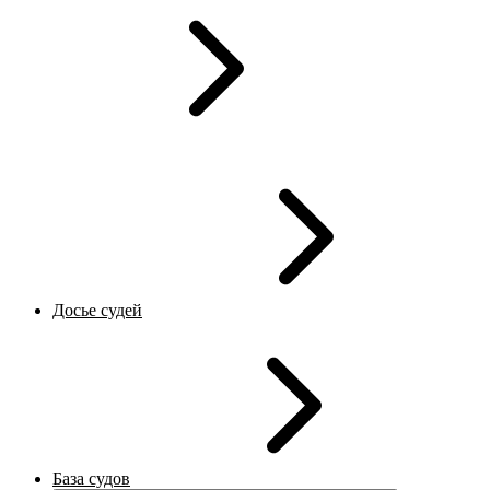
Досье судей
База судов