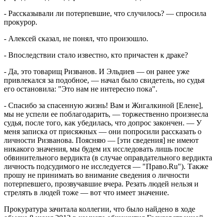
- Рассказывали ли потерпевшие, что случилось? — спросила
прокурор.
- Алексей сказал, не понял, что произошло.
- Впоследствии стало известно, кто причастен к драке?
- Да, это товарищ Ризванов. И Эльдиев — он ранее уже
привлекался за подобное, — начал было свидетель, но судья
его остановила: "Это нам не интересно пока".
- Спасибо за спасенную жизнь! Вам и Жигалкиной [Елене],
мы не успели ее поблагодарить, — торжественно произнесла
судья, после того, как убедилась, что допрос закончен. — У
меня записка от присяжных — они попросили рассказать о
личности Ризванова. Поясняю — [эти сведения] не имеют
никакого значения, мы будем их исследовать лишь после
обвинительного вердикта (в случае оправдательного вердикта
личность подсудимого не исследуется — "Право.Ru"). Также
прошу не принимать во внимание сведения о личности
потерпевшего, прозвучавшие вчера. Резать людей нельзя и
стрелять в людей тоже — вот что имеет значение.
Прокуратура зачитала коллегии, что было найдено в ходе