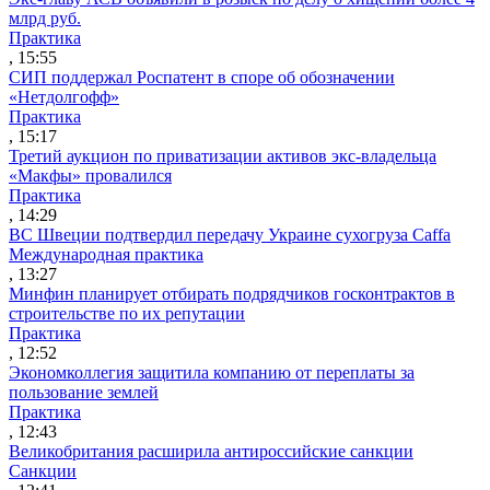
млрд руб.
Практика
, 15:55
СИП поддержал Роспатент в споре об обозначении
«Нетдолгофф»
Практика
, 15:17
Третий аукцион по приватизации активов экс-владельца
«Макфы» провалился
Практика
, 14:29
ВС Швеции подтвердил передачу Украине сухогруза Caffa
Международная практика
, 13:27
Минфин планирует отбирать подрядчиков госконтрактов в
строительстве по их репутации
Практика
, 12:52
Экономколлегия защитила компанию от переплаты за
пользование землей
Практика
, 12:43
Великобритания расширила антироссийские санкции
Санкции