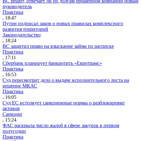
ВС решит, отвечает ли по долгам брошенной компании новый
руководитель
Практика
, 18:47
Путин подписал закон о новых правилах комплексного
развития территорий
Законодательство
, 18:24
ВС защитил право на взыскание займа по расписке
Практика
, 17:11
Сбербанк планирует банкротить «Евротранс»
Практика
, 16:53
Суд пересмотрит дело о выдаче исполнительного листа на
решение МКАС
Практика
, 16:05
Суд ЕС истолкует санкционные нормы о разблокировке
активов
Санкции
, 15:24
ФАС раскрыла число жалоб в сфере закупок в первом
полугодии
Практика