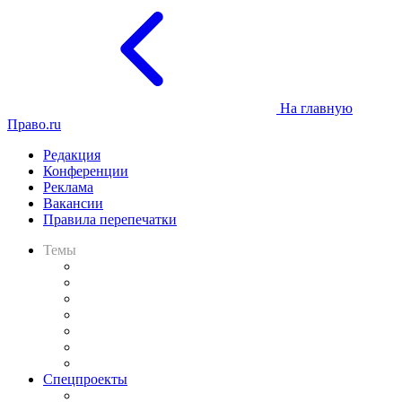
На главную
Право.ru
Редакция
Конференции
Реклама
Вакансии
Правила перепечатки
Темы
Практика
Законодательство
Процесс
Исследования
Рынок юридических услуг
Юридическое сообщество
Важнейшие правовые темы в прессе
Спецпроекты
Подкаст «В здравом уме