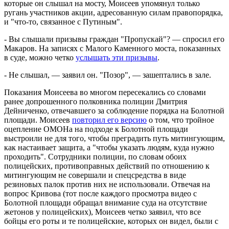
которые он слышал на мосту, Моисеев упомянул только
ругань участников акции, адресованную силам правопорядка,
и "что-то, связанное с Путиным".
- Вы слышали призывы граждан "Пропускай"? — спросил его
Макаров. На записях с Малого Каменного моста, показанных
в суде, можно четко
услышать эти призывы
.
- Не слышал, — заявил он. "Позор", — зашептались в зале.
Показания Моисеева во многом пересекались со словами
ранее допрошенного полковника полиции Дмитрия
Дейниченко, отвечавшего за соблюдение порядка на Болотной
площади. Моисеев
повторил его версию
о том, что тройное
оцепление ОМОНа на подходе к Болотной площади
выстроили не для того, чтобы преградить путь митингующим,
как настаивает защита, а "чтобы указать людям, куда нужно
проходить". Сотрудники полиции, по словам обоих
полицейских, противоправных действий по отношению к
митингующим не совершали и спецсредства в виде
резиновых палок против них не использовали. Отвечая на
вопрос Кривова (тот после каждого просмотра видео с
Болотной площади обращал внимание суда на отсутствие
жетонов у полицейских), Моисеев четко заявил, что все
бойцы его роты и те полицейские, которых он видел, были с