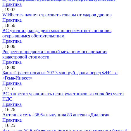
Практика
, 19:07
Wildberries начнет страховать товары от ударов дронов
Практика
, 18:56
ВС уточнил, когда дело можно пересмотреть по вновь
открывшимся обстоятельствам
Практика
, 18:06
Росреестр предложил новый механизм оспаривания
кадастровой стоимости
Практика
, 18:00
Банк «Траст» погасит 797,3 млн руб. долга перед ФНС за
«Гема-Инвест»
Практика
, 17:51
ВС запретил уравнивать цены участников закупок без учета
НДС
Практика
, 16:26
Аптечная сеть «36,6» выкупила 83 аптеки «Диалога»
Практика
, 16:25
Экс-главу АСВ объявили в розыск по делу о хищении более 4