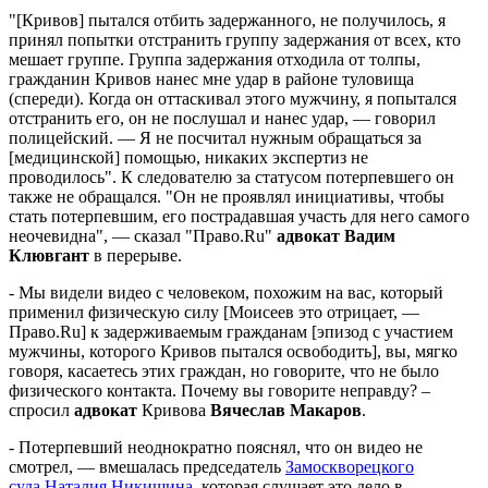
"[Кривов] пытался отбить задержанного, не получилось, я
принял попытки отстранить группу задержания от всех, кто
мешает группе. Группа задержания отходила от толпы,
гражданин Кривов нанес мне удар в районе туловища
(спереди). Когда он оттаскивал этого мужчину, я попытался
отстранить его, он не послушал и нанес удар, — говорил
полицейский. — Я не посчитал нужным обращаться за
[медицинской] помощью, никаких экспертиз не
проводилось". К следователю за статусом потерпевшего он
также не обращался. "Он не проявлял инициативы, чтобы
стать потерпевшим, его пострадавшая участь для него самого
неочевидна", — сказал "Право.Ru"
адвокат Вадим
Клювгант
в перерыве.
- Мы видели видео с человеком, похожим на вас, который
применил физическую силу [Моисеев это отрицает, —
Право.Ru] к задерживаемым гражданам [эпизод с участием
мужчины, которого Кривов пытался освободить], вы, мягко
говоря, касаетесь этих граждан, но говорите, что не было
физического контакта. Почему вы говорите неправду? –
спросил
адвокат
Кривова
Вячеслав Макаров
.
- Потерпевший неоднократно пояснял, что он видео не
смотрел, — вмешалась председатель
Замоскворецкого
суда
Наталия Никишина
, которая слушает это дело в