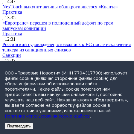
, 14:47
NexTouch выкупит активы обанкротившегося «Кванта»
Практика
, 13:35
«Евротранс» перешел в полноценный дефолт по трем
выпускам облигаций
Практика
, 12:31
Российский судовладелец отозвал иск к ЕС после исключения
танкера из санкционных списков
Санкции
, 12:23
ФАС возбудила дело из-за ограничений при страховании
заемщиков
ООО «Правовые Новости» (ИНН 7704317790) использует
Практика
файлы cookie (включая сторонние файлы cookie) для
, 12:06
сбора информации об использовании сайта
Самарская ККС приняла отставку главы облсуда Шилова
посетителями. Такие файлы cookie помогают нам
после проверки Генпрокуратуры
предоставлять вам наилучший онлайн-опыт, постоянно
Судьи
улучшать наш веб-сайт. Нажав на кнопку «Подтвердить»,
, 11:48
вы даете согласие на обработку файлов cookie в
ВККС открыла семь новых вакансий
соответствии с условиями, изложенными в нашей
Судьи
Политике использования cookie-файлов
.
, 11:28
Власти обсуждают варианты приватизации «Сирены-Трэвел»
Подтвердить
Практика
Реклама
Адвокатское бюро Санкт-Петербурга «Вертикаль» ИНН 7841290773
Реклама
ООО "Право.ру" ИНН: 7704835288