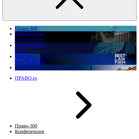
Право-300
Юррынок РФ:
35 лет спустя
Экологическое
право
Best Law
Firm Marketing
ПМЮФ 2026
ПРАВО.ru
Право-300
Конференции