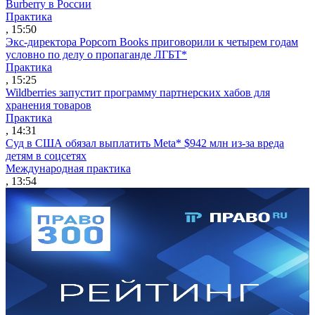
Burberry в России
Практика
, 15:50
Экс-директора Popcorn Books приговорили к четырем годам
условно по делу о пропаганде ЛГБТ*
Практика
, 15:25
Wildberries запустит программу партнерских хабов для
хранения товаров
Практика
, 14:31
Суд в США обязал выплатить Meta* $942 млн из-за вреда
детям в соцсетях
Международная практика
, 13:54