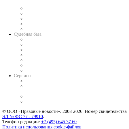
и твёрдой памяти»
Legal Design
Банкротная панорама
Советы для литигаторов
Сговоры на торгах
Авто
Судебная база
Картотека арбитражных дел
Решения арбитражных судов
Календарь рассмотрения арбитражных дел
Досье судей
Информация о судах
RSS лента новостей
Вакансии для юристов
Сервисы
Справочно-правовая система
Casebook: мониторинг дел
и компаний
Caselook: поиск и анализ практики
CASE.ONE: управление юридической службой
© ООО «Правовые новости». 2008-2026.
Номер свидетельства
ЭЛ № ФС 77 - 79910
.
Телефон редакции:
+7 (495) 645 37 60
Политика использования cookie-файлов