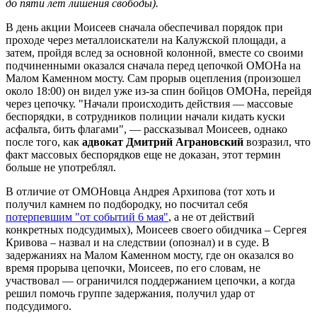
до пяти лет лишения свободы).
В день акции Моисеев сначала обеспечивал порядок при
проходе через металлоискатели на Калужской площади, а
затем, пройдя вслед за основной колонной, вместе со своими
подчиненными оказался сначала перед цепочкой ОМОНа на
Малом Каменном мосту. Сам прорыв оцепления (произошел
около 18:00) он видел уже из-за спин бойцов ОМОНа, перейдя
через цепочку. "Начали происходить действия — массовые
беспорядки, в сотрудников полиции начали кидать куски
асфальта, бить флагами", — рассказывал Моисеев, однако
после того, как
адвокат Дмитрий Аграновский
возразил, что
факт массовых беспорядков еще не доказан, этот термин
больше не употреблял.
В отличие от ОМОНовца Андрея Архипова (тот хоть и
получил камнем по подбородку, но посчитал себя
потерпевшим "от событий 6 мая"
, а не от действий
конкретных подсудимых), Моисеев своего обидчика – Сергея
Кривова – назвал и на следствии (опознал) и в суде. В
задержаниях на Малом Каменном мосту, где он оказался во
время прорыва цепочки, Моисеев, по его словам, не
участвовал — ограничился поддержанием цепочки, а когда
решил помочь группе задержания, получил удар от
подсудимого.