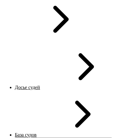
Досье судей
База судов