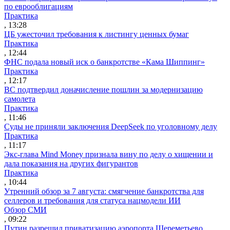
по еврооблигациям
Практика
, 13:28
ЦБ ужесточил требования к листингу ценных бумаг
Практика
, 12:44
ФНС подала новый иск о банкротстве «Кама Шиппинг»
Практика
, 12:17
ВС подтвердил доначисление пошлин за модернизацию
самолета
Практика
, 11:46
Суды не приняли заключения DeepSeek по уголовному делу
Практика
, 11:17
Экс-глава Mind Money признала вину по делу о хищении и
дала показания на других фигурантов
Практика
, 10:44
Утренний обзор за 7 августа: смягчение банкротства для
селлеров и требования для статуса нацмодели ИИ
Обзор СМИ
, 09:22
Путин разрешил приватизацию аэропорта Шереметьево