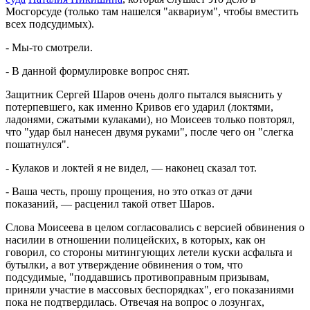
Мосгорсуде (только там нашелся "аквариум", чтобы вместить
всех подсудимых).
- Мы-то смотрели.
- В данной формулировке вопрос снят.
Защитник Сергей Шаров очень долго пытался выяснить у
потерпевшего, как именно Кривов его ударил (локтями,
ладонями, сжатыми кулаками), но Моисеев только повторял,
что "удар был нанесен двумя руками", после чего он "слегка
пошатнулся".
- Кулаков и локтей я не видел, — наконец сказал тот.
- Ваша честь, прошу прощения, но это отказ от дачи
показаний, — расценил такой ответ Шаров.
Слова Моисеева в целом согласовались с версией обвинения о
насилии в отношении полицейских, в которых, как он
говорил, со стороны митингующих летели куски асфальта и
бутылки, а вот утверждение обвинения о том, что
подсудимые, "поддавшись противоправным призывам,
приняли участие в массовых беспорядках", его показаниями
пока не подтвердилась. Отвечая на вопрос о лозунгах,