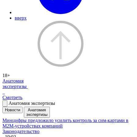
вверх
18+
Анатомия
экспертизы
Смотреть
Анатомия экспертизы
Новости
Анатомия
экспертизы
Минцифры предложило усилить контроль за сим-картами в
M2M-устройствах компаний
Законодательство
, 19:02