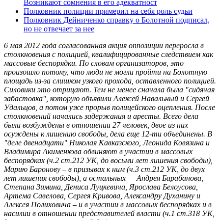
Возникают сомнения в его адекватност
Полковник полиции примерил на себя роль судьи
Полковник Дейниченко справку о Болотной подписал,
но не отвечает за нее
6 мая 2012 года согласованная акция оппозиции переросла в
столкновения с полицией,
квалифицированные следствием как
массовые беспорядки. По словам организаторов, это
произошло потому, что люди не могли пройти на Болотную
площадь из-за слишком узкого прохода, оставленного полицией.
Силовики это отрицают. Тем не менее сначала была "сидячая
забастовка", которую объявили Алексей Навальный и Сергей
Удальцов, а потом уже прорыв полицейского оцепления. После
столкновений начались задержания и аресты. Всего дела
были возбуждены в отношении 27 человек, двое из них
осуждены к лишению свободы, дела еще 12-ти объединены. В
"деле двенадцати" Николая Кавказского, Леонида Ковязина и
Владимира Акименкова обвиняют в участии в массовых
беспорядках (ч.2 ст.212 УК, до восьми лет лишения свободы),
Марию Баронову – в призывах к ним (ч.3 ст.212 УК, до двух
лет лишения свободы), а остальных — Андрея Барабанова,
Степана Зимина, Дениса Луцкевича, Ярослава Белоусова,
Артема Савелова, Сергея Кривова, Александру Духанину и
Алексея Полиховича – и в участии в массовых беспорядках и в
насилии в отношении представителей власти (ч.1 ст.318 УК,