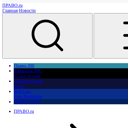
ПРАВО.ru
Главная
Новости
Право-300
Юррынок РФ:
35 лет спустя
Экологическое
право
Best Law
Firm Marketing
ПМЮФ 2026
ПРАВО.ru