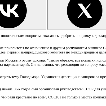
политическим вопросам отказалась одобрить поправку к доклад
кие приоритеты по отношению к другим республикам бывшего СС
лее, первый зампред думского комитета по международным дел
ки Москвы к этому докладу. "Таким образом, все попытки испол
ил парламентарий. Он напомнил, что резолюция по вопросу мас
треть тему Голодомора. Украинская делегация планировала пре
д начала 30-х годов был организован руководством СССР для у
а умирали крестьяне по всему СССР, а не только в местах компак