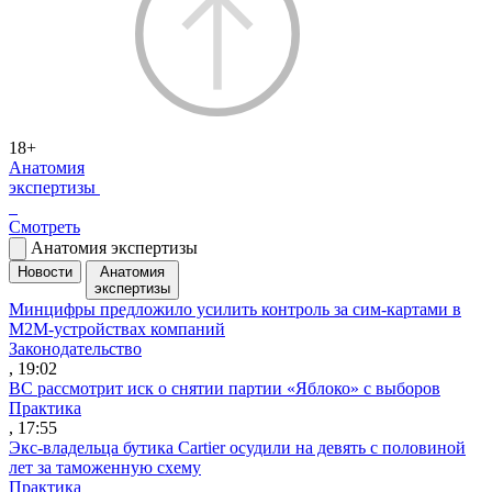
18+
Анатомия
экспертизы
Смотреть
Анатомия экспертизы
Новости
Анатомия
экспертизы
Минцифры предложило усилить контроль за сим-картами в
M2M-устройствах компаний
Законодательство
, 19:02
ВС рассмотрит иск о снятии партии «Яблоко» с выборов
Практика
, 17:55
Экс-владельца бутика Cartier осудили на девять с половиной
лет за таможенную схему
Практика