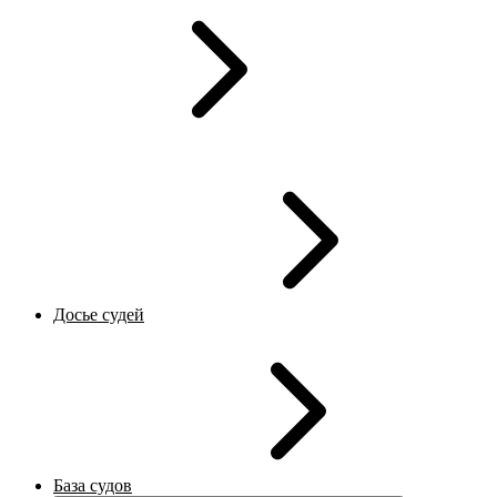
Досье судей
База судов