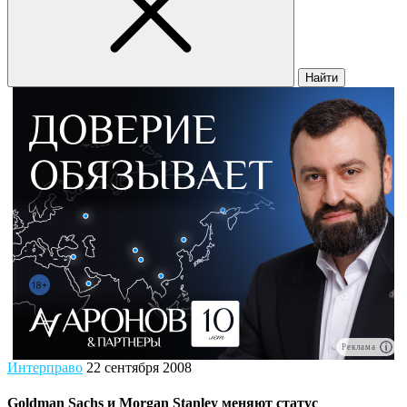
Найти
Реклама
Интерправо
22 сентября 2008
Goldman Sachs и Morgan Stanley меняют статус