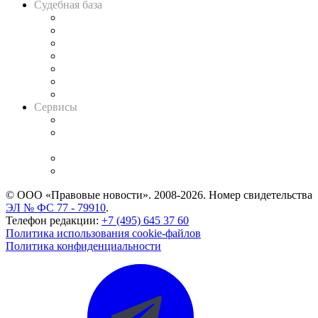
Судебная база
Картотека арбитражных дел
Решения арбитражных судов
Календарь рассмотрения арбитражных дел
Досье судей
Информация о судах
RSS лента новостей
Вакансии для юристов
Сервисы
Справочно-правовая система
Casebook: мониторинг дел
и компаний
Caselook: поиск и анализ практики
CASE.ONE: управление юридической службой
© ООО «Правовые новости». 2008-2026.
Номер свидетельства
ЭЛ № ФС 77 - 79910
.
Телефон редакции:
+7 (495) 645 37 60
Политика использования cookie-файлов
Политика конфиденциальности