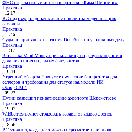
ФНС подала новый иск о банкротстве «Кама Шиппинг»
Практика
, 12:17
ВС подтвердил доначисление пошлин за модернизацию
самолета
Практика
, 11:46
Суды не приняли заключения DeepSeek по уголовному делу
Практика
, 11:17
Экс-глава Mind Money признала вину по делу о хищении и
дала показания на других фигурантов
Практика
, 10:44
Утренний обзор за 7 августа: смягчение банкротства для
селлеров и требования для статуса нацмодели ИИ
Обзор СМИ
, 09:22
Путин разрешил приватизацию аэропорта Шереметьево
Практика
, 19:07
Wildberries начнет страховать товары от ударов дронов
Практика
, 18:56
ВС уточнил, когда дело можно пересмотреть по вновь