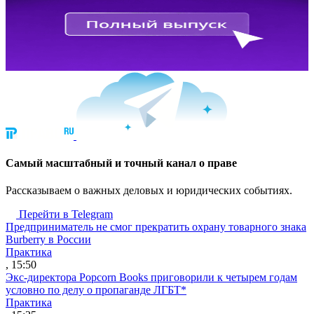
Cамый масштабный и точный канал о праве
Рассказываем о важных деловых и юридических событиях.
Перейти в Telegram
Предприниматель не смог прекратить охрану товарного знака
Burberry в России
Практика
, 15:50
Экс-директора Popcorn Books приговорили к четырем годам
условно по делу о пропаганде ЛГБТ*
Практика