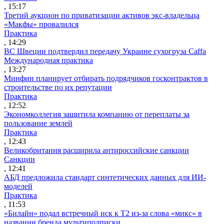
, 15:17
Третий аукцион по приватизации активов экс-владельца
«Макфы» провалился
Практика
, 14:29
ВС Швеции подтвердил передачу Украине сухогруза Caffa
Международная практика
, 13:27
Минфин планирует отбирать подрядчиков госконтрактов в
строительстве по их репутации
Практика
, 12:52
Экономколлегия защитила компанию от переплаты за
пользование землей
Практика
, 12:43
Великобритания расширила антироссийские санкции
Санкции
, 12:41
АБД предложила стандарт синтетических данных для ИИ-
моделей
Практика
, 11:53
«Билайн» подал встречный иск к Т2 из-за слова «микс» в
названии бренда мультиподписки