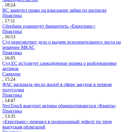
, 18:24
ВС защитил право на взыскание займа по расписке
Практика
, 17:11
Сбербанк планирует банкротить «Евротранс»
Практика
, 16:53
Суд пересмотрит дело о выдаче исполнительного листа на
решение МКАС
Практика
, 16:05
Суд ЕС истолкует санкционные нормы о разблокировке
активов
Санкции
, 15:24
ФАС раскрыла число жалоб в сфере закупок в первом
полугодии
Практика
, 14:47
NexTouch выкупит активы обанкротившегося «Кванта»
Практика
, 13:35
«Евротранс» перешел в полноценный дефолт по трем
выпускам облигаций