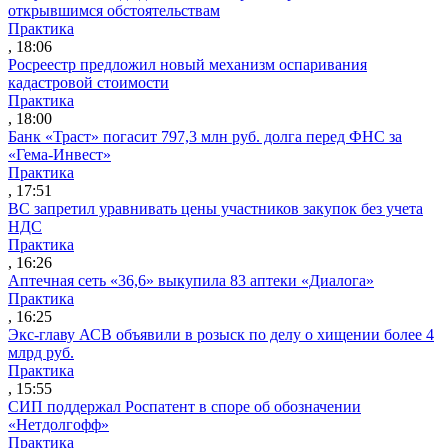
открывшимся обстоятельствам
Практика
, 18:06
Росреестр предложил новый механизм оспаривания
кадастровой стоимости
Практика
, 18:00
Банк «Траст» погасит 797,3 млн руб. долга перед ФНС за
«Гема-Инвест»
Практика
, 17:51
ВС запретил уравнивать цены участников закупок без учета
НДС
Практика
, 16:26
Аптечная сеть «36,6» выкупила 83 аптеки «Диалога»
Практика
, 16:25
Экс-главу АСВ объявили в розыск по делу о хищении более 4
млрд руб.
Практика
, 15:55
СИП поддержал Роспатент в споре об обозначении
«Нетдолгофф»
Практика