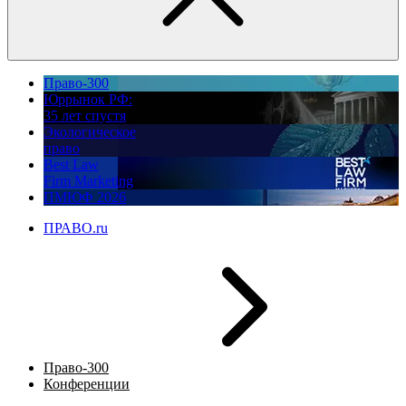
Право-300
Юррынок РФ:
35 лет спустя
Экологическое
право
Best Law
Firm Marketing
ПМЮФ 2026
ПРАВО.ru
Право-300
Конференции