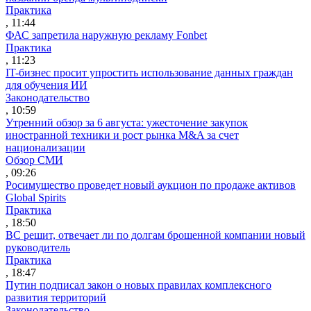
Практика
, 11:44
ФАС запретила наружную рекламу Fonbet
Практика
, 11:23
IT-бизнес просит упростить использование данных граждан
для обучения ИИ
Законодательство
, 10:59
Утренний обзор за 6 августа: ужесточение закупок
иностранной техники и рост рынка M&A за счет
национализации
Обзор СМИ
, 09:26
Росимущество проведет новый аукцион по продаже активов
Global Spirits
Практика
, 18:50
ВС решит, отвечает ли по долгам брошенной компании новый
руководитель
Практика
, 18:47
Путин подписал закон о новых правилах комплексного
развития территорий
Законодательство