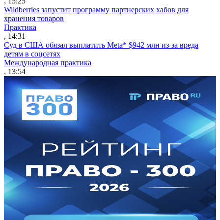
, 15:25
Wildberries запустит программу партнерских хабов для
хранения товаров
Практика
, 14:31
Суд в США обязал выплатить Meta* $942 млн из-за вреда
детям в соцсетях
Международная практика
, 13:54