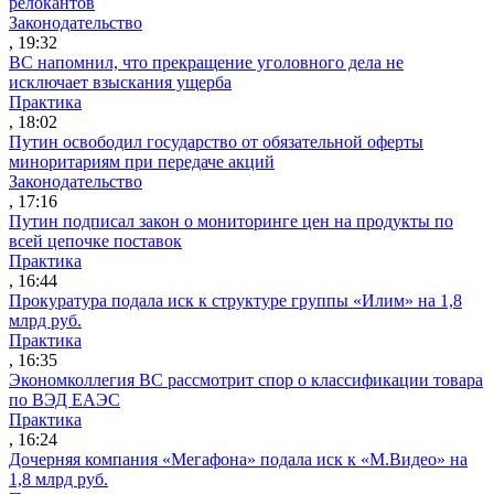
релокантов
Законодательство
, 19:32
ВС напомнил, что прекращение уголовного дела не
исключает взыскания ущерба
Практика
, 18:02
Путин освободил государство от обязательной оферты
миноритариям при передаче акций
Законодательство
, 17:16
Путин подписал закон о мониторинге цен на продукты по
всей цепочке поставок
Практика
, 16:44
Прокуратура подала иск к структуре группы «Илим» на 1,8
млрд руб.
Практика
, 16:35
Экономколлегия ВС рассмотрит спор о классификации товара
по ВЭД ЕАЭС
Практика
, 16:24
Дочерняя компания «Мегафона» подала иск к «М.Видео» на
1,8 млрд руб.