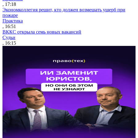
, 17:18
Экономколлегия решит, кто должен возмещать ущерб при
пожаре
Практика
, 16:51
ВККС открыла семь новых вакансий
Судьи
, 16:15