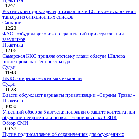
Практика
, 12:31
Российский судовладелец отозвал иск к ЕС после исключения
танкера из санкционных списков
Санкции
, 12:23
ФАС возбудила дело из-за ограничений при страховании
заемщиков
Практика
, 12:06
Самарская ККС приняла отставку главы облсуда Шилова
после проверки Генпрокуратуры
Судьи
, 11:48
ВККС открыла семь новых вакансий
Судьи
, 11:28
Власти обсуждают варианты приватизации «Сирены-Трэвел»
Практика
, 10:50
Утренний обзор за 5 августа: поправки о защите контента при
обучении нейросетей и правила «социальных» СЗПК
Обзор СМИ
, 09:37
Путин подписал закон об ограничениях для осужденных