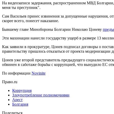
На видеозаписи задержания, распространенном МВД Болгарии, 
меня ты преступник".
Сам Васильев принес извинения за допущенные нарушения, отме
скорее всего, понесет наказание.
Бывшему главе Минобороны Болгарии Николаю Цоневу
предъ
Эти махинации нанесли государству ущерб в размере 13 миллио
Как заявили в прокуратуре, Цонев подписал договоры о постав
правительству пришлось отказаться от проекта модернизации д
Цонев уже второй представитель предыдущего социалистическо
обвинен в саботаже борьбы с коррупцией, что вынудило ЕС отк
По информации
Novinite
Право.ru
Коррупция
Злоупотребление полномочиями
Арест
Болгария
Поделиться