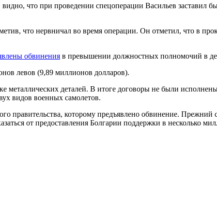
видно, что при проведении спецоперации Васильев заставил бывш
тив, что нервничал во время операции. Он отметил, что в проку
явлены обвинения
в превышении должностных полномочий в дел
нов левов (9,89 миллионов долларов).
ке металлических деталей. В итоге договоры не были исполнены,
вух видов военных самолетов.
го правительства, которому предъявлено обвинение. Прежний с
азаться от предоставления Болгарии поддержки в несколько мил