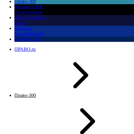
Право-300
Юррынок РФ:
35 лет спустя
Экологическое
право
Best Law
Firm Marketing
ПМЮФ 2026
ПРАВО.ru
Право-300