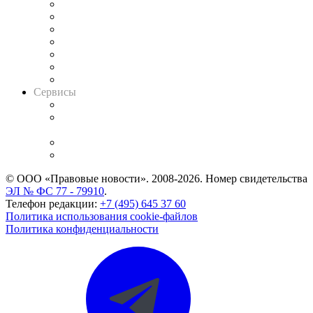
Картотека арбитражных дел
Решения арбитражных судов
Календарь рассмотрения арбитражных дел
Досье судей
Информация о судах
RSS лента новостей
Вакансии для юристов
Сервисы
Справочно-правовая система
Casebook: мониторинг дел
и компаний
Caselook: поиск и анализ практики
CASE.ONE: управление юридической службой
© ООО «Правовые новости». 2008-2026.
Номер свидетельства
ЭЛ № ФС 77 - 79910
.
Телефон редакции:
+7 (495) 645 37 60
Политика использования cookie-файлов
Политика конфиденциальности