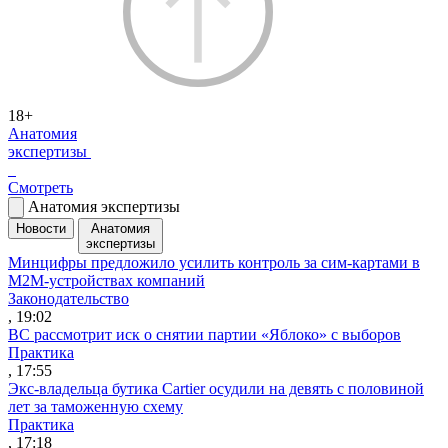
18+
Анатомия
экспертизы
Смотреть
Анатомия экспертизы
Новости
Анатомия
экспертизы
Минцифры предложило усилить контроль за сим-картами в
M2M-устройствах компаний
Законодательство
, 19:02
ВС рассмотрит иск о снятии партии «Яблоко» с выборов
Практика
, 17:55
Экс-владельца бутика Cartier осудили на девять с половиной
лет за таможенную схему
Практика
, 17:18