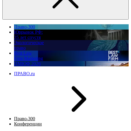
Право-300
Юррынок РФ:
35 лет спустя
Экологическое
право
Best Law
Firm Marketing
ПМЮФ 2026
ПРАВО.ru
Право-300
Конференции