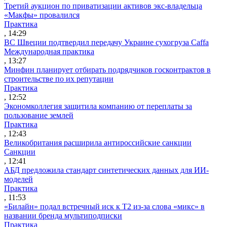
Третий аукцион по приватизации активов экс-владельца
«Макфы» провалился
Практика
, 14:29
ВС Швеции подтвердил передачу Украине сухогруза Caffa
Международная практика
, 13:27
Минфин планирует отбирать подрядчиков госконтрактов в
строительстве по их репутации
Практика
, 12:52
Экономколлегия защитила компанию от переплаты за
пользование землей
Практика
, 12:43
Великобритания расширила антироссийские санкции
Санкции
, 12:41
АБД предложила стандарт синтетических данных для ИИ-
моделей
Практика
, 11:53
«Билайн» подал встречный иск к Т2 из-за слова «микс» в
названии бренда мультиподписки
Практика