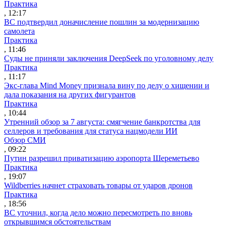
Практика
, 12:17
ВС подтвердил доначисление пошлин за модернизацию
самолета
Практика
, 11:46
Суды не приняли заключения DeepSeek по уголовному делу
Практика
, 11:17
Экс-глава Mind Money признала вину по делу о хищении и
дала показания на других фигурантов
Практика
, 10:44
Утренний обзор за 7 августа: смягчение банкротства для
селлеров и требования для статуса нацмодели ИИ
Обзор СМИ
, 09:22
Путин разрешил приватизацию аэропорта Шереметьево
Практика
, 19:07
Wildberries начнет страховать товары от ударов дронов
Практика
, 18:56
ВС уточнил, когда дело можно пересмотреть по вновь
открывшимся обстоятельствам