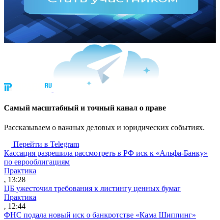
Cамый масштабный и точный канал о праве
Рассказываем о важных деловых и юридических событиях.
Перейти в Telegram
Кассация разрешила рассмотреть в РФ иск к «Альфа-Банку»
по еврооблигациям
Практика
, 13:28
ЦБ ужесточил требования к листингу ценных бумаг
Практика
, 12:44
ФНС подала новый иск о банкротстве «Кама Шиппинг»