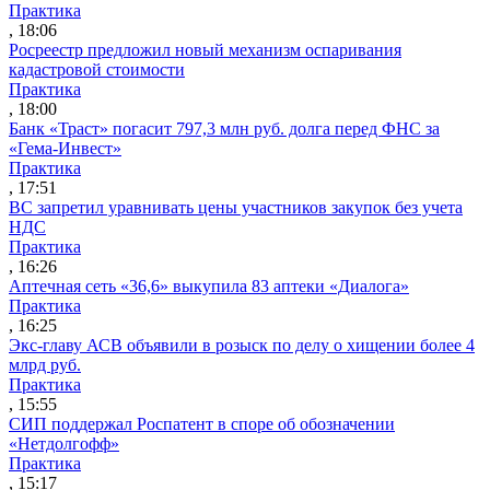
Практика
, 18:06
Росреестр предложил новый механизм оспаривания
кадастровой стоимости
Практика
, 18:00
Банк «Траст» погасит 797,3 млн руб. долга перед ФНС за
«Гема-Инвест»
Практика
, 17:51
ВС запретил уравнивать цены участников закупок без учета
НДС
Практика
, 16:26
Аптечная сеть «36,6» выкупила 83 аптеки «Диалога»
Практика
, 16:25
Экс-главу АСВ объявили в розыск по делу о хищении более 4
млрд руб.
Практика
, 15:55
СИП поддержал Роспатент в споре об обозначении
«Нетдолгофф»
Практика
, 15:17