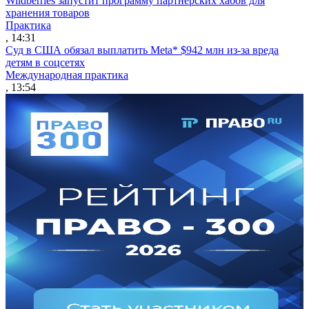
Wildberries запустит программу партнерских хабов для
хранения товаров
Практика
, 14:31
Суд в США обязал выплатить Meta* $942 млн из-за вреда
детям в соцсетях
Международная практика
, 13:54