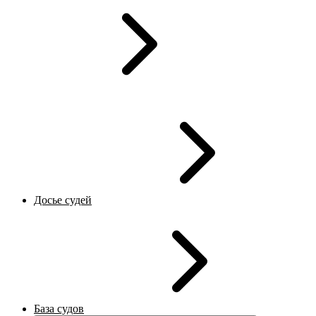
Досье судей
База судов