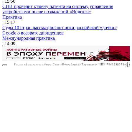
, 15:50
СИП проверит отмену патента на систему управления
устройствами после возражений «Яндекса»
Практика
, 15:17
Суды 10 стран рассматривают иски российской «дочки»
Google о возврате дивидендов
Международная практика
, 14:09
Реклама
Адвокатское бюро Санкт-Петербурга «Вертикаль» ИНН 7841290773
Реклама
АО"Право.ру" ИНН: 7708095468