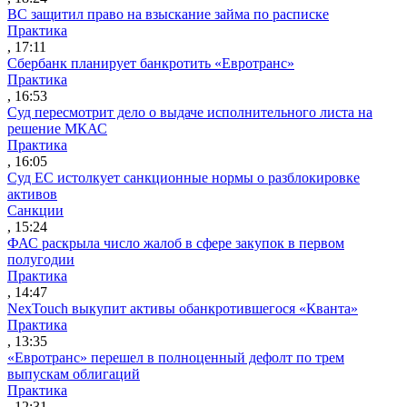
ВС защитил право на взыскание займа по расписке
Практика
, 17:11
Сбербанк планирует банкротить «Евротранс»
Практика
, 16:53
Суд пересмотрит дело о выдаче исполнительного листа на
решение МКАС
Практика
, 16:05
Суд ЕС истолкует санкционные нормы о разблокировке
активов
Санкции
, 15:24
ФАС раскрыла число жалоб в сфере закупок в первом
полугодии
Практика
, 14:47
NexTouch выкупит активы обанкротившегося «Кванта»
Практика
, 13:35
«Евротранс» перешел в полноценный дефолт по трем
выпускам облигаций
Практика
, 12:31