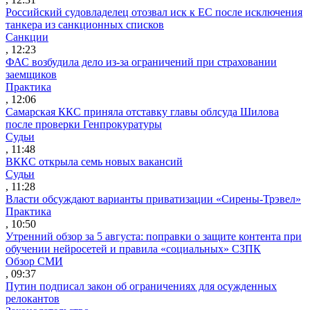
Российский судовладелец отозвал иск к ЕС после исключения
танкера из санкционных списков
Санкции
, 12:23
ФАС возбудила дело из-за ограничений при страховании
заемщиков
Практика
, 12:06
Самарская ККС приняла отставку главы облсуда Шилова
после проверки Генпрокуратуры
Судьи
, 11:48
ВККС открыла семь новых вакансий
Судьи
, 11:28
Власти обсуждают варианты приватизации «Сирены-Трэвел»
Практика
, 10:50
Утренний обзор за 5 августа: поправки о защите контента при
обучении нейросетей и правила «социальных» СЗПК
Обзор СМИ
, 09:37
Путин подписал закон об ограничениях для осужденных
релокантов