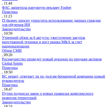
, 11:44
ФАС запретила наружную рекламу Fonbet
Практика
, 11:23
IT-бизнес просит упростить использование данных граждан
для обучения ИИ
Законодательство
, 10:59
Утренний обзор за 6 августа: ужесточение закупок
иностранной техники и рост рынка M&A за счет
национализации
Обзор СМИ
, 09:26
Росимущество проведет новый аукцион по продаже активов
Global Spirits
Практика
, 18:50
ВС решит, отвечает ли по долгам брошенной компании новый
руководитель
Практика
, 18:47
Путин подписал закон о новых правилах комплексного
развития территорий
Законодательство
, 18:24