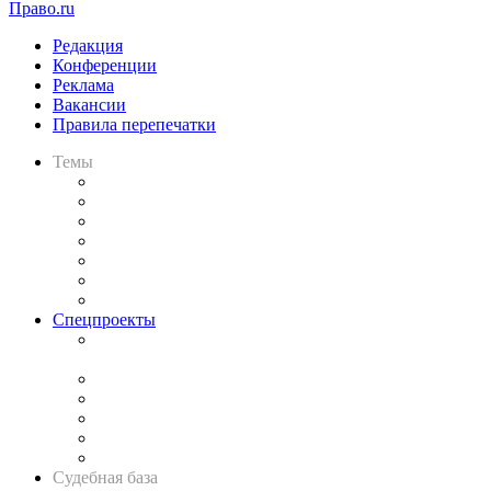
Право.ru
Редакция
Конференции
Реклама
Вакансии
Правила перепечатки
Темы
Практика
Законодательство
Процесс
Исследования
Рынок юридических услуг
Юридическое сообщество
Важнейшие правовые темы в прессе
Спецпроекты
Подкаст «В здравом уме
и твёрдой памяти»
Legal Design
Банкротная панорама
Советы для литигаторов
Сговоры на торгах
Авто
Судебная база