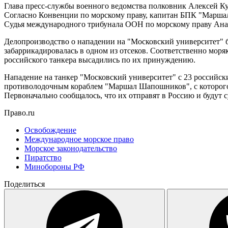
Глава пресс-службы военного ведомства полковник Алексей Ку
Согласно Конвенции по морскому праву, капитан БПК "Маршал 
Судья международного трибунала ООН по морскому праву Анато
Делопроизводство о нападении на "Московский университет" б
забаррикадировалась в одном из отсеков. Соответственно моряк
российского танкера высадились по их принуждению.
Нападение на танкер "Московский университет" с 23 российс
противолодочным кораблем "Маршал Шапошников", с которого н
Первоначально сообщалось, что их отправят в Россию и будут с
Право.ru
Освобождение
Международное морское право
Морское законодательство
Пиратство
Минобороны РФ
Поделиться