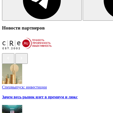
Новости партнеров
Спецвыпуск: инвестиции
Зачем весь рынок идет в премиум и люкс