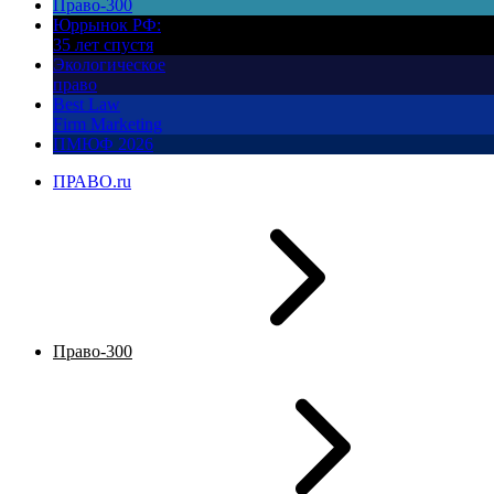
Право-300
Юррынок РФ:
35 лет спустя
Экологическое
право
Best Law
Firm Marketing
ПМЮФ 2026
ПРАВО.ru
Право-300