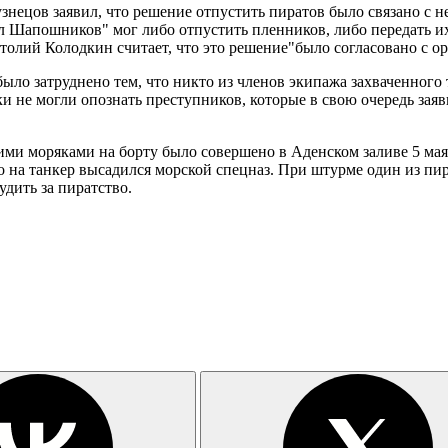
знецов заявил, что решение отпустить пиратов было связано с
Шапошников" мог либо отпустить пленников, либо передать их 
лий Колодкин считает, что это решение"было согласовано с ор
ыло затруднено тем, что никто из членов экипажа захваченного
и не могли опознать преступников, которые в свою очередь заяв
кими моряками на борту было совершено в Аденском заливе 5 ма
а танкер высадился морской спецназ. При штурме один из пират
удить за пиратство.