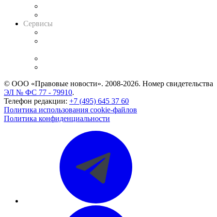
RSS лента новостей
Вакансии для юристов
Сервисы
Справочно-правовая система
Casebook: мониторинг дел
и компаний
Caselook: поиск и анализ практики
CASE.ONE: управление юридической службой
© ООО «Правовые новости». 2008-2026.
Номер свидетельства
ЭЛ № ФС 77 - 79910
.
Телефон редакции:
+7 (495) 645 37 60
Политика использования cookie-файлов
Политика конфиденциальности