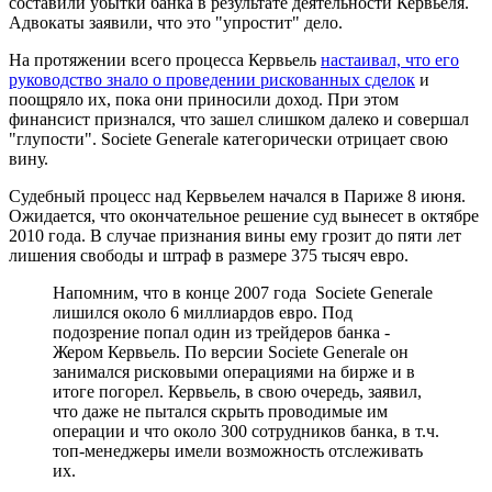
составили убытки банка в результате деятельности Кервьеля.
Адвокаты заявили, что это "упростит" дело.
На протяжении всего процесса Кервьель
настаивал, что его
руководство знало о проведении рискованных сделок
и
поощряло их, пока они приносили доход. При этом
финансист признался, что зашел слишком далеко и совершал
"глупости". Societe Generale категорически отрицает свою
вину.
Судебный процесс над Кервьелем начался в Париже 8 июня.
Ожидается, что окончательное решение суд вынесет в октябре
2010 года. В случае признания вины ему грозит до пяти лет
лишения свободы и штраф в размере 375 тысяч евро.
Напомним, что в конце 2007 года Societe Generale
лишился около 6 миллиардов евро. Под
подозрение попал один из трейдеров банка -
Жером Кервьель. По версии Societe Generale он
занимался рисковыми операциями на бирже и в
итоге погорел. Кервьель, в свою очередь, заявил,
что даже не пытался скрыть проводимые им
операции и что около 300 сотрудников банка, в т.ч.
топ-менеджеры имели возможность отслеживать
их.