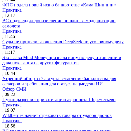
ФНС подала новый иск о банкротстве «Кама Шиппинг»
Практика
, 12:17
ВС подтвердил доначисление пошлин за модернизацию
самолета
Практика
, 11:46
Суды не приняли заключения DeepSeek по уголовному делу
Практика
, 11:17
Экс-глава Mind Money признала вину по делу о хищении и
дала показания на других фигурантов
Практика
, 10:44
Утренний обзор за 7 августа: смягчение банкротства для
селлеров и требования для статуса нацмодели ИИ
Обзор СМИ
, 09:22
Путин разрешил приватизацию аэропорта Шереметьево
Практика
, 19:07
Wildberries начнет страховать товары от ударов дронов
Практика
, 18:56