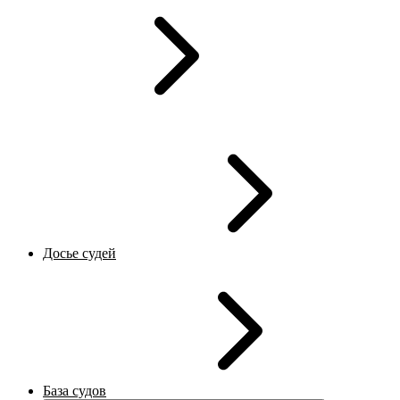
Досье судей
База судов