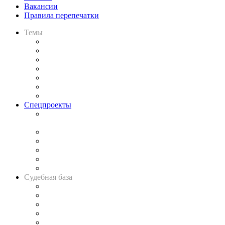
Вакансии
Правила перепечатки
Темы
Практика
Законодательство
Процесс
Исследования
Рынок юридических услуг
Юридическое сообщество
Важнейшие правовые темы в прессе
Спецпроекты
Подкаст «В здравом уме
и твёрдой памяти»
Legal Design
Банкротная панорама
Советы для литигаторов
Сговоры на торгах
Авто
Судебная база
Картотека арбитражных дел
Решения арбитражных судов
Календарь рассмотрения арбитражных дел
Досье судей
Информация о судах