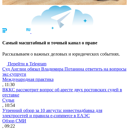
Cамый масштабный и точный канал о праве
Рассказываем о важных деловых и юридических событиях.
Перейти в Telegram
Суд Англии обязал Владимира Потанина ответить на вопросы
экс-супруги
Международная практика
, 11:30
ВККС рассмотрит вопрос об аресте двух ростовских судей в
отставке
Судьи
, 10:54
Утренний обзор за 10 августа: инвестнадбавка для
электросетей и правила e-commerce в ЕАЭС
Обзор СМИ
, 09:22