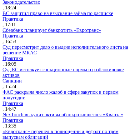
Законодательство
, 18:24
ВС защитил право на взыскание займа по расписке
Практика
, 17:11
Сбербанк планирует банкротить «Евротранс»
Практика
, 16:53
Суд пересмотрит дело о выдаче исполнительного листа на
решение МКАС
Практика
, 16:05
Суд ЕС истолкует санкционные нормы о разблокировке
активов
Санкции
, 15:24
ФАС раскрыла число жалоб в сфере закупок в первом
полугодии
Практика
, 14:47
NexTouch выкупит активы обанкротившегося «Кванта»
Практика
, 13:35
«Евротранс» перешел в полноценный дефолт по трем
выпускам облигаций