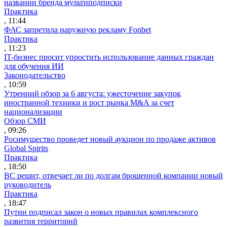
названии бренда мультиподписки
Практика
, 11:44
ФАС запретила наружную рекламу Fonbet
Практика
, 11:23
IT-бизнес просит упростить использование данных граждан
для обучения ИИ
Законодательство
, 10:59
Утренний обзор за 6 августа: ужесточение закупок
иностранной техники и рост рынка M&A за счет
национализации
Обзор СМИ
, 09:26
Росимущество проведет новый аукцион по продаже активов
Global Spirits
Практика
, 18:50
ВС решит, отвечает ли по долгам брошенной компании новый
руководитель
Практика
, 18:47
Путин подписал закон о новых правилах комплексного
развития территорий