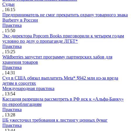
Судьи
, 16:15
Предприниматель не смог прекратить охрану товарного знака
Burberry в России
Практика
, 15:50
Экс-директора Popcorn Books приговорили к четырем годам
условно по делу о пропаганде ЛГБТ*
Практика
, 15:25
Wildberries запустит программу партнерских хабов для
хранения товаров
Практика
, 14:31
Суд в США обязал выплатить Meta* $942 млн из-за вреда
детям в соцсетях
Международная практика
, 13:54
Кассация разрешила рассмотреть в РФ иск к «Альфа-Банку»
по еврооблигациям
Практика
, 13:28
ЦБ ужесточил требования к листингу ценных бумаг
Практика
, 12:44