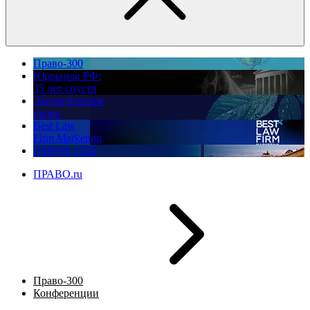
Право-300
Юррынок РФ:
35 лет спустя
Экологическое
право
Best Law
Firm Marketing
ПМЮФ 2026
ПРАВО.ru
Право-300
Конференции