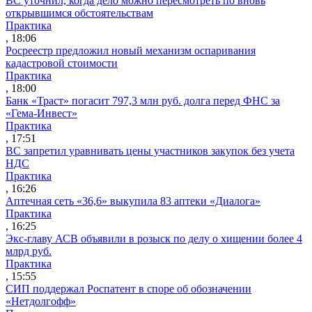
ВС уточнил, когда дело можно пересмотреть по вновь
открывшимся обстоятельствам
Практика
, 18:06
Росреестр предложил новый механизм оспаривания
кадастровой стоимости
Практика
, 18:00
Банк «Траст» погасит 797,3 млн руб. долга перед ФНС за
«Гема-Инвест»
Практика
, 17:51
ВС запретил уравнивать цены участников закупок без учета
НДС
Практика
, 16:26
Аптечная сеть «36,6» выкупила 83 аптеки «Диалога»
Практика
, 16:25
Экс-главу АСВ объявили в розыск по делу о хищении более 4
млрд руб.
Практика
, 15:55
СИП поддержал Роспатент в споре об обозначении
«Нетдолгофф»