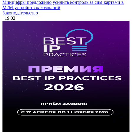
Минцифры предложило усилить контроль за сим-картами в
M2M-устройствах компаний
Законодательство
, 19:02