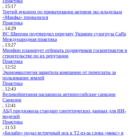
Практика
, 15:17
Третий аукцион по приватизации активов экс-владельца
«Макфы» провалился
Практика
, 14:29
ВС Швеции подтвердил передачу Украине сухогруза Caffa
Международная практика
, 13:27
Минфин планирует отбирать подрядчиков госконтрактов в
строительстве по их репутации
Практика
, 12:52
Экономколлегия защитила компанию от переплаты за
пользование землей
Практика
, 12:43
Великобритания расширила антироссийские санкции
Санкции
, 12:41
АБД предложила стандарт синтетических данных для ИИ-
моделей
Практика
, 11:53
«Билайн» подал встречный иск к Т2 из-за слова «микс» в