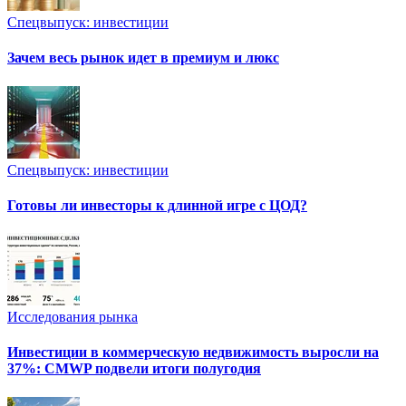
Спецвыпуск: инвестиции
Зачем весь рынок идет в премиум и люкс
Спецвыпуск: инвестиции
Готовы ли инвесторы к длинной игре с ЦОД?
Исследования рынка
Инвестиции в коммерческую недвижимость выросли на
37%: CMWP подвели итоги полугодия