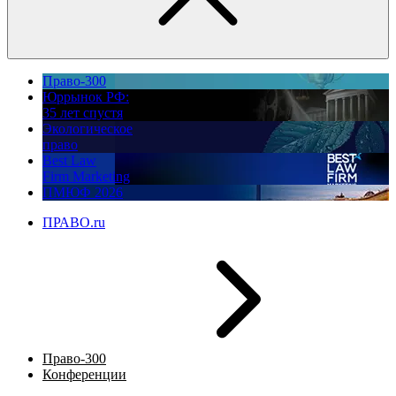
Право-300
Юррынок РФ:
35 лет спустя
Экологическое
право
Best Law
Firm Marketing
ПМЮФ 2026
ПРАВО.ru
Право-300
Конференции