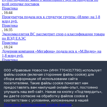
всей цепочке поставок
Практика
, 16:44
Прокуратура подала иск к структуре группы «Илим» на 1,8
млрд руб.
Практика
, 16:35
Экономколлегия ВС рассмотрит спор о классификации товара
по ВЭД ЕАЭС
Практика
, 16:24
Дочерняя компания «Мегафона» подала иск к «М.Видео» на
1,8 млрд руб.
Практика
, 15:50
СИП проверит отмену патента на систему управления
ООО «Правовые Новости» (ИНН 7704317790) использует
устройствами после возражений «Яндекса»
файлы cookie (включая сторонние файлы cookie) для
Практика
сбора информации об использовании сайта
, 15:17
посетителями. Такие файлы cookie помогают нам
Суды 10 стран рассматривают иски российской «дочки»
предоставлять вам наилучший онлайн-опыт, постоянно
Google о возврате дивидендов
улучшать наш веб-сайт. Нажав на кнопку «Подтвердить»,
Международная практика
вы даете согласие на обработку файлов cookie в
, 14:09
соответствии с условиями, изложенными в нашей
Политике использования cookie-файлов
.