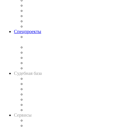
Законодательство
Процесс
Исследования
Рынок юридических услуг
Юридическое сообщество
Важнейшие правовые темы в прессе
Спецпроекты
Подкаст «В здравом уме
и твёрдой памяти»
Legal Design
Банкротная панорама
Советы для литигаторов
Сговоры на торгах
Авто
Судебная база
Картотека арбитражных дел
Решения арбитражных судов
Календарь рассмотрения арбитражных дел
Досье судей
Информация о судах
RSS лента новостей
Вакансии для юристов
Сервисы
Справочно-правовая система
Casebook: мониторинг дел