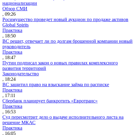
национализации
Обзор СМИ
, 09:26
Росимущество проведет новый аукцион по продаже активов
Global Spirits
Практика
, 18:50
ВС решит, отвечает ли по долгам брошенной компании новый
руководитель
Практика
, 18:47
Путин подписал закон о новых правилах комплексного
развития территорий
Законодательство
, 18:24
ВС защитил право на взыскание займа по расписке
Практика
, 17:11
Сбербанк планирует банкротить «Евротранс»
Практика
, 16:53
Суд пересмотрит дело о выдаче исполнительного листа на
решение МКАС
Практика
, 16:05