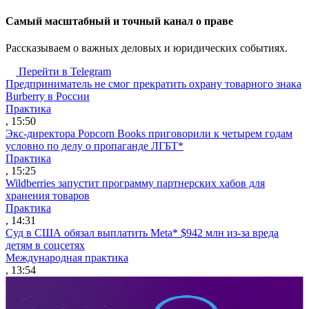
Cамый масштабный и точный канал о праве
Рассказываем о важных деловых и юридических событиях.
Перейти в Telegram
Предприниматель не смог прекратить охрану товарного знака
Burberry в России
Практика
, 15:50
Экс-директора Popcorn Books приговорили к четырем годам
условно по делу о пропаганде ЛГБТ*
Практика
, 15:25
Wildberries запустит программу партнерских хабов для
хранения товаров
Практика
, 14:31
Суд в США обязал выплатить Meta* $942 млн из-за вреда
детям в соцсетях
Международная практика
, 13:54