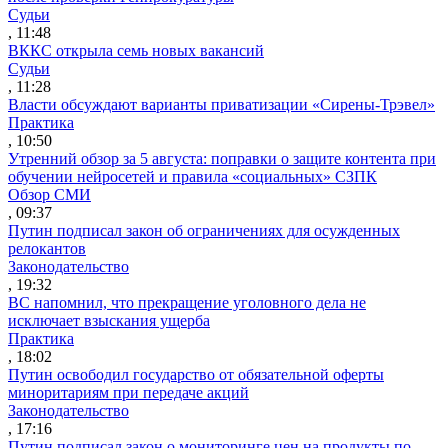
Судьи
, 11:48
ВККС открыла семь новых вакансий
Судьи
, 11:28
Власти обсуждают варианты приватизации «Сирены-Трэвел»
Практика
, 10:50
Утренний обзор за 5 августа: поправки о защите контента при
обучении нейросетей и правила «социальных» СЗПК
Обзор СМИ
, 09:37
Путин подписал закон об ограничениях для осужденных
релокантов
Законодательство
, 19:32
ВС напомнил, что прекращение уголовного дела не
исключает взыскания ущерба
Практика
, 18:02
Путин освободил государство от обязательной оферты
миноритариям при передаче акций
Законодательство
, 17:16
Путин подписал закон о мониторинге цен на продукты по