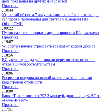
дала показания на других фигурантов
Практика
, 10:44
Утренний обзор за 7 августа: смягчение банкротства для
селлеров и требования для статуса нацмодели ИИ
Обзор СМИ
, 09:22
Путин разрешил приватизацию аэропорта Шереметьево
Практика
, 19:07
Wildberries начнет страховать товары от ударов дронов
Практика
, 18:56
ВС уточнил, когда дело можно пересмотреть по вновь
открывшимся обстоятельствам
Практика
, 18:06
Росреестр предложил новый механизм оспаривания
кадастровой стоимости
Практика
, 18:00
Банк «Траст» погасит 797,3 млн руб. долга перед ФНС за
«Гема-Инвест»
Практика
, 17:51