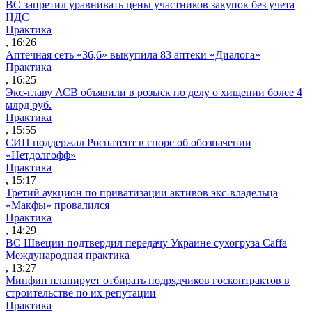
ВС запретил уравнивать цены участников закупок без учета
НДС
Практика
, 16:26
Аптечная сеть «36,6» выкупила 83 аптеки «Диалога»
Практика
, 16:25
Экс-главу АСВ объявили в розыск по делу о хищении более 4
млрд руб.
Практика
, 15:55
СИП поддержал Роспатент в споре об обозначении
«Нетдолгофф»
Практика
, 15:17
Третий аукцион по приватизации активов экс-владельца
«Макфы» провалился
Практика
, 14:29
ВС Швеции подтвердил передачу Украине сухогруза Caffa
Международная практика
, 13:27
Минфин планирует отбирать подрядчиков госконтрактов в
строительстве по их репутации
Практика