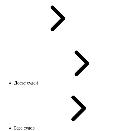
Досье судей
База судов