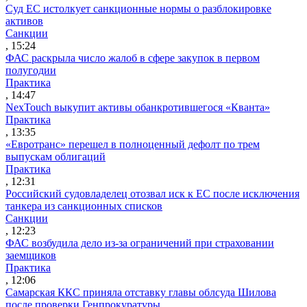
Суд ЕС истолкует санкционные нормы о разблокировке
активов
Санкции
, 15:24
ФАС раскрыла число жалоб в сфере закупок в первом
полугодии
Практика
, 14:47
NexTouch выкупит активы обанкротившегося «Кванта»
Практика
, 13:35
«Евротранс» перешел в полноценный дефолт по трем
выпускам облигаций
Практика
, 12:31
Российский судовладелец отозвал иск к ЕС после исключения
танкера из санкционных списков
Санкции
, 12:23
ФАС возбудила дело из-за ограничений при страховании
заемщиков
Практика
, 12:06
Самарская ККС приняла отставку главы облсуда Шилова
после проверки Генпрокуратуры