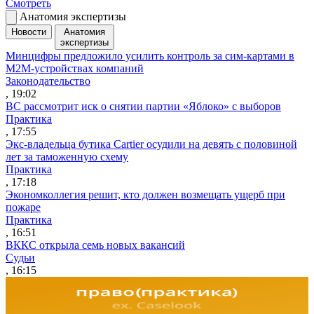
Смотреть
Анатомия экспертизы
Новости
Анатомия
экспертизы
Минцифры предложило усилить контроль за сим-картами в
M2M-устройствах компаний
Законодательство
, 19:02
ВС рассмотрит иск о снятии партии «Яблоко» с выборов
Практика
, 17:55
Экс-владельца бутика Cartier осудили на девять с половиной
лет за таможенную схему
Практика
, 17:18
Экономколлегия решит, кто должен возмещать ущерб при
пожаре
Практика
, 16:51
ВККС открыла семь новых вакансий
Судьи
, 16:15