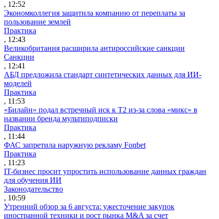
, 12:52
Экономколлегия защитила компанию от переплаты за
пользование землей
Практика
, 12:43
Великобритания расширила антироссийские санкции
Санкции
, 12:41
АБД предложила стандарт синтетических данных для ИИ-
моделей
Практика
, 11:53
«Билайн» подал встречный иск к Т2 из-за слова «микс» в
названии бренда мультиподписки
Практика
, 11:44
ФАС запретила наружную рекламу Fonbet
Практика
, 11:23
IT-бизнес просит упростить использование данных граждан
для обучения ИИ
Законодательство
, 10:59
Утренний обзор за 6 августа: ужесточение закупок
иностранной техники и рост рынка M&A за счет