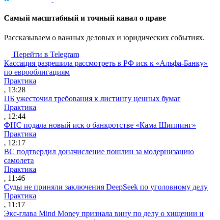
Cамый масштабный и точный канал о праве
Рассказываем о важных деловых и юридических событиях.
Перейти в Telegram
Кассация разрешила рассмотреть в РФ иск к «Альфа-Банку»
по еврооблигациям
Практика
, 13:28
ЦБ ужесточил требования к листингу ценных бумаг
Практика
, 12:44
ФНС подала новый иск о банкротстве «Кама Шиппинг»
Практика
, 12:17
ВС подтвердил доначисление пошлин за модернизацию
самолета
Практика
, 11:46
Суды не приняли заключения DeepSeek по уголовному делу
Практика
, 11:17
Экс-глава Mind Money признала вину по делу о хищении и