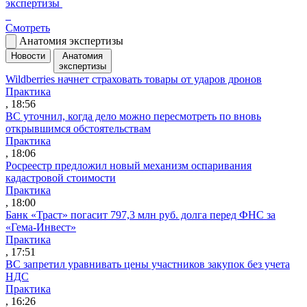
экспертизы
Смотреть
Анатомия экспертизы
Новости
Анатомия
экспертизы
Wildberries начнет страховать товары от ударов дронов
Практика
, 18:56
ВС уточнил, когда дело можно пересмотреть по вновь
открывшимся обстоятельствам
Практика
, 18:06
Росреестр предложил новый механизм оспаривания
кадастровой стоимости
Практика
, 18:00
Банк «Траст» погасит 797,3 млн руб. долга перед ФНС за
«Гема-Инвест»
Практика
, 17:51
ВС запретил уравнивать цены участников закупок без учета
НДС
Практика
, 16:26