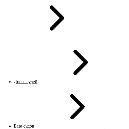
Досье судей
База судов