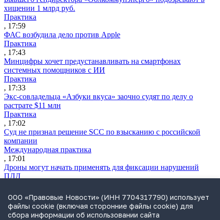
хищении 1 млрд руб.
Практика
, 17:59
ФАС возбудила дело против Apple
Практика
, 17:43
Минцифры хочет предустанавливать на смартфонах
системных помощников с ИИ
Практика
, 17:33
Экс-совладельца «Азбуки вкуса» заочно судят по делу о
растрате $11 млн
Практика
, 17:02
Суд не признал решение SCC по взысканию с российской
компании
Международная практика
, 17:01
Дроны могут начать применять для фиксации нарушений
ПДД
Практика
, 15:41
ООО «Правовые Новости» (ИНН 7704317790) использует
Бывшего сенатора Сабадаша приговорили к 12 годам по делу
файлы cookie (включая сторонние файлы cookie) для
о хищении
сбора информации об использовании сайта