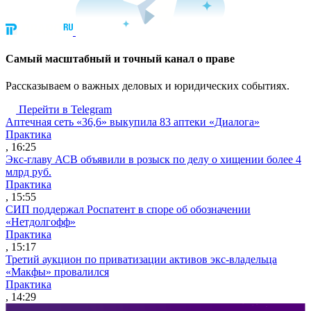
Cамый масштабный и точный канал о праве
Рассказываем о важных деловых и юридических событиях.
Перейти в Telegram
Аптечная сеть «36,6» выкупила 83 аптеки «Диалога»
Практика
, 16:25
Экс-главу АСВ объявили в розыск по делу о хищении более 4
млрд руб.
Практика
, 15:55
СИП поддержал Роспатент в споре об обозначении
«Нетдолгофф»
Практика
, 15:17
Третий аукцион по приватизации активов экс-владельца
«Макфы» провалился
Практика
, 14:29