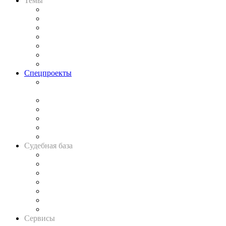
Темы
Практика
Законодательство
Процесс
Исследования
Рынок юридических услуг
Юридическое сообщество
Важнейшие правовые темы в прессе
Спецпроекты
Подкаст «В здравом уме
и твёрдой памяти»
Legal Design
Банкротная панорама
Советы для литигаторов
Сговоры на торгах
Авто
Судебная база
Картотека арбитражных дел
Решения арбитражных судов
Календарь рассмотрения арбитражных дел
Досье судей
Информация о судах
RSS лента новостей
Вакансии для юристов
Сервисы