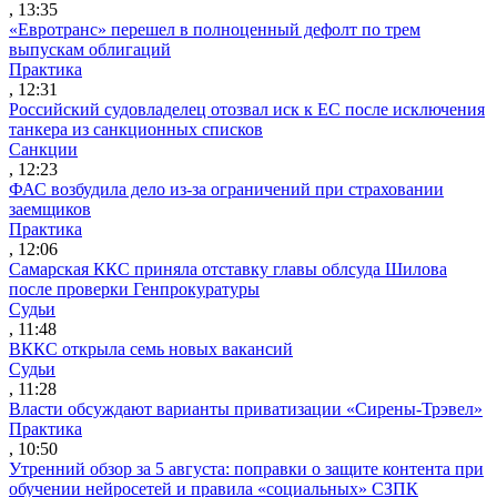
, 13:35
«Евротранс» перешел в полноценный дефолт по трем
выпускам облигаций
Практика
, 12:31
Российский судовладелец отозвал иск к ЕС после исключения
танкера из санкционных списков
Санкции
, 12:23
ФАС возбудила дело из-за ограничений при страховании
заемщиков
Практика
, 12:06
Самарская ККС приняла отставку главы облсуда Шилова
после проверки Генпрокуратуры
Судьи
, 11:48
ВККС открыла семь новых вакансий
Судьи
, 11:28
Власти обсуждают варианты приватизации «Сирены-Трэвел»
Практика
, 10:50
Утренний обзор за 5 августа: поправки о защите контента при
обучении нейросетей и правила «социальных» СЗПК