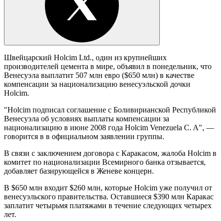
Швейцарский Holcim Ltd., один из крупнейших
производителей цемента в мире, объявил в понедельник, что
Венесуэла выплатит 507 млн евро ($650 млн) в качестве
компенсации за национализацию венесуэльской дочки
Holcim.
"Holcim подписал соглашение с Боливирианской Республикой
Венесуэла об условиях выплаты компенсации за
национализацию в июне 2008 года Holcim Venezuela C. A", —
говорится в в официальном заявлении группы.
В связи с заключением договора с Каракасом, жалоба Holcim в
комитет по национализации Всемирного банка отзывается,
добавляет базирующейся в Женеве концерн.
В $650 млн входит $260 млн, которые Holcim уже получил от
венесуэльского правительства. Оставшиеся $390 млн Каракас
заплатит четырьмя платяжами в течение следующих четырех
лет.