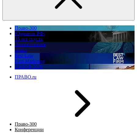
Право-300
Юррынок РФ:
35 лет спустя
Экологическое
право
Best Law
Firm Marketing
ПМЮФ 2026
ПРАВО.ru
Право-300
Конференции