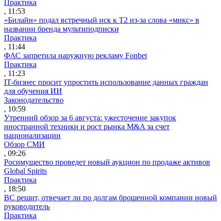
Практика
, 11:53
«Билайн» подал встречный иск к Т2 из-за слова «микс» в
названии бренда мультиподписки
Практика
, 11:44
ФАС запретила наружную рекламу Fonbet
Практика
, 11:23
IT-бизнес просит упростить использование данных граждан
для обучения ИИ
Законодательство
, 10:59
Утренний обзор за 6 августа: ужесточение закупок
иностранной техники и рост рынка M&A за счет
национализации
Обзор СМИ
, 09:26
Росимущество проведет новый аукцион по продаже активов
Global Spirits
Практика
, 18:50
ВС решит, отвечает ли по долгам брошенной компании новый
руководитель
Практика