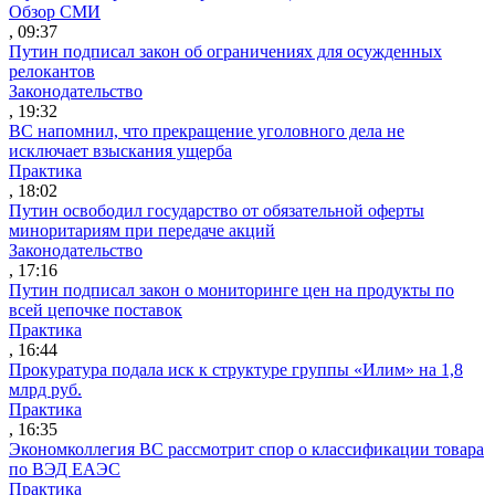
Обзор СМИ
, 09:37
Путин подписал закон об ограничениях для осужденных
релокантов
Законодательство
, 19:32
ВС напомнил, что прекращение уголовного дела не
исключает взыскания ущерба
Практика
, 18:02
Путин освободил государство от обязательной оферты
миноритариям при передаче акций
Законодательство
, 17:16
Путин подписал закон о мониторинге цен на продукты по
всей цепочке поставок
Практика
, 16:44
Прокуратура подала иск к структуре группы «Илим» на 1,8
млрд руб.
Практика
, 16:35
Экономколлегия ВС рассмотрит спор о классификации товара
по ВЭД ЕАЭС
Практика