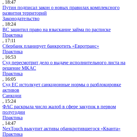
, 18:47
Путин подписал закон о новых правилах комплексного
развития территорий
Законодательство
, 18:24
ВС защитил право на взыскание займа по расписке
Практика
, 17:11
Сбербанк планирует банкротить «Евротранс»
Практика
, 16:53
Суд пересмотрит дело о выдаче исполнительного листа на
решение МКАС
Практика
, 16:05
Суд ЕС истолкует санкционные нормы о разблокировке
активов
Санкции
, 15:24
ФАС раскрыла число жалоб в сфере закупок в первом
полугодии
Практика
, 14:47
NexTouch выкупит активы обанкротившегося «Кванта»
Практика