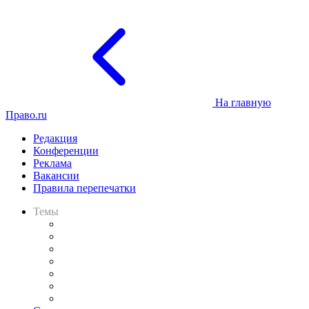
На главную
Право.ru
Редакция
Конференции
Реклама
Вакансии
Правила перепечатки
Темы
Практика
Законодательство
Процесс
Исследования
Рынок юридических услуг
Юридическое сообщество
Важнейшие правовые темы в прессе