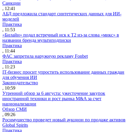
Санкции
, 12:41
АБД предложила стандарт синтетических данных для ИИ-
моделей
Практика
, 11:53
«Билайн» подал встречный иск к Т2 из-за слова «микс» в
названии бренда мультиподписки
Практика
, 11:44
ФАС запретила наружную рекламу Fonbet
Практика
, 11:23
IT-бизнес просит упростить использование данных граждан
для обучения ИИ
Законодательство
, 10:59
Утренний обзор за 6 августа: ужесточение закупок
иностранной техники и рост рынка M&A за счет
национализации
Обзор СМИ
, 09:26
Росимущество проведет новый аукцион по продаже активов
Global Spirits
Практика