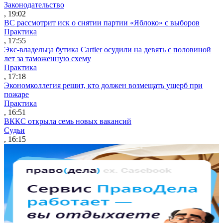
Законодательство
, 19:02
ВС рассмотрит иск о снятии партии «Яблоко» с выборов
Практика
, 17:55
Экс-владельца бутика Cartier осудили на девять с половиной
лет за таможенную схему
Практика
, 17:18
Экономколлегия решит, кто должен возмещать ущерб при
пожаре
Практика
, 16:51
ВККС открыла семь новых вакансий
Судьи
, 16:15