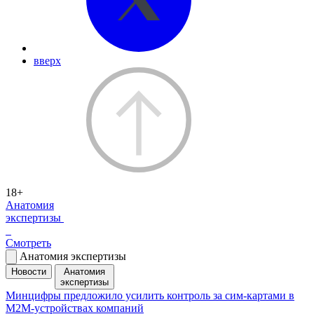
вверх
18+
Анатомия
экспертизы
Смотреть
Анатомия экспертизы
Новости
Анатомия
экспертизы
Минцифры предложило усилить контроль за сим-картами в
M2M-устройствах компаний