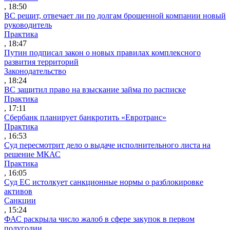
, 18:50
ВС решит, отвечает ли по долгам брошенной компании новый
руководитель
Практика
, 18:47
Путин подписал закон о новых правилах комплексного
развития территорий
Законодательство
, 18:24
ВС защитил право на взыскание займа по расписке
Практика
, 17:11
Сбербанк планирует банкротить «Евротранс»
Практика
, 16:53
Суд пересмотрит дело о выдаче исполнительного листа на
решение МКАС
Практика
, 16:05
Суд ЕС истолкует санкционные нормы о разблокировке
активов
Санкции
, 15:24
ФАС раскрыла число жалоб в сфере закупок в первом
полугодии