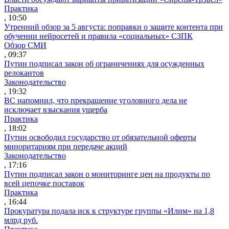
Практика
, 10:50
Утренний обзор за 5 августа: поправки о защите контента при
обучении нейросетей и правила «социальных» СЗПК
Обзор СМИ
, 09:37
Путин подписал закон об ограничениях для осужденных
релокантов
Законодательство
, 19:32
ВС напомнил, что прекращение уголовного дела не
исключает взыскания ущерба
Практика
, 18:02
Путин освободил государство от обязательной оферты
миноритариям при передаче акций
Законодательство
, 17:16
Путин подписал закон о мониторинге цен на продукты по
всей цепочке поставок
Практика
, 16:44
Прокуратура подала иск к структуре группы «Илим» на 1,8
млрд руб.