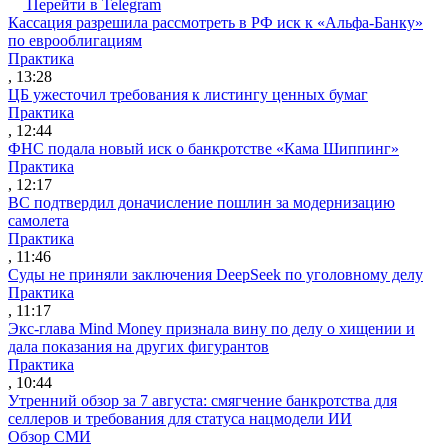
Перейти в Telegram
Кассация разрешила рассмотреть в РФ иск к «Альфа-Банку»
по еврооблигациям
Практика
, 13:28
ЦБ ужесточил требования к листингу ценных бумаг
Практика
, 12:44
ФНС подала новый иск о банкротстве «Кама Шиппинг»
Практика
, 12:17
ВС подтвердил доначисление пошлин за модернизацию
самолета
Практика
, 11:46
Суды не приняли заключения DeepSeek по уголовному делу
Практика
, 11:17
Экс-глава Mind Money признала вину по делу о хищении и
дала показания на других фигурантов
Практика
, 10:44
Утренний обзор за 7 августа: смягчение банкротства для
селлеров и требования для статуса нацмодели ИИ
Обзор СМИ