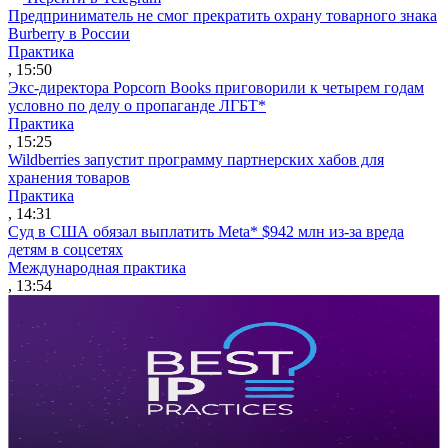
Предприниматель не смог прекратить охрану товарного знака
Burberry в России
Практика
, 15:50
Экс-директора Popcorn Books приговорили к четырем годам
условно по делу о пропаганде ЛГБТ*
Практика
, 15:25
Wildberries запустит программу партнерских хабов для
хранения товаров
Практика
, 14:31
Суд в США обязал выплатить Meta* $942 млн из-за вреда
детям в соцсетях
Международная практика
, 13:54