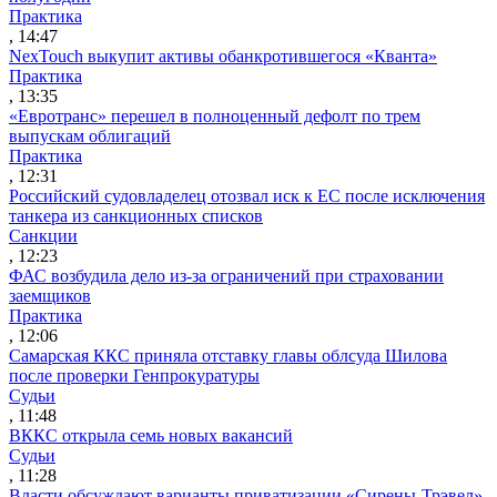
Практика
, 14:47
NexTouch выкупит активы обанкротившегося «Кванта»
Практика
, 13:35
«Евротранс» перешел в полноценный дефолт по трем
выпускам облигаций
Практика
, 12:31
Российский судовладелец отозвал иск к ЕС после исключения
танкера из санкционных списков
Санкции
, 12:23
ФАС возбудила дело из-за ограничений при страховании
заемщиков
Практика
, 12:06
Самарская ККС приняла отставку главы облсуда Шилова
после проверки Генпрокуратуры
Судьи
, 11:48
ВККС открыла семь новых вакансий
Судьи
, 11:28
Власти обсуждают варианты приватизации «Сирены-Трэвел»