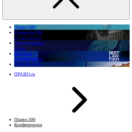
Право-300
Юррынок РФ:
35 лет спустя
Экологическое
право
Best Law
Firm Marketing
ПМЮФ 2026
ПРАВО.ru
Право-300
Конференции