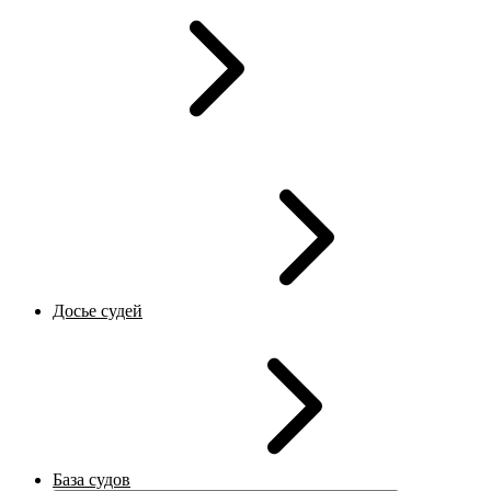
Досье судей
База судов