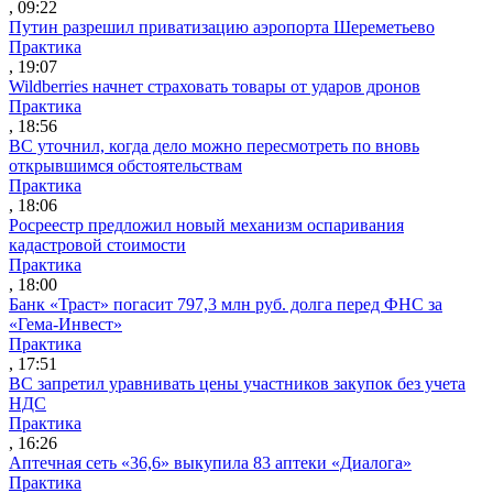
, 09:22
Путин разрешил приватизацию аэропорта Шереметьево
Практика
, 19:07
Wildberries начнет страховать товары от ударов дронов
Практика
, 18:56
ВС уточнил, когда дело можно пересмотреть по вновь
открывшимся обстоятельствам
Практика
, 18:06
Росреестр предложил новый механизм оспаривания
кадастровой стоимости
Практика
, 18:00
Банк «Траст» погасит 797,3 млн руб. долга перед ФНС за
«Гема-Инвест»
Практика
, 17:51
ВС запретил уравнивать цены участников закупок без учета
НДС
Практика
, 16:26
Аптечная сеть «36,6» выкупила 83 аптеки «Диалога»
Практика