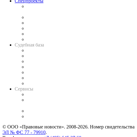
Спецпроекты
Подкаст «В здравом уме
и твёрдой памяти»
Legal Design
Банкротная панорама
Советы для литигаторов
Сговоры на торгах
Авто
Судебная база
Картотека арбитражных дел
Решения арбитражных судов
Календарь рассмотрения арбитражных дел
Досье судей
Информация о судах
RSS лента новостей
Вакансии для юристов
Сервисы
Справочно-правовая система
Casebook: мониторинг дел
и компаний
Caselook: поиск и анализ практики
CASE.ONE: управление юридической службой
© ООО «Правовые новости». 2008-2026.
Номер свидетельства
ЭЛ № ФС 77 - 79910
.