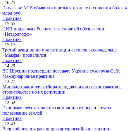
, 16:25
Экс-главу АСВ объявили в розыск по делу о хищении более 4
млрд руб.
Практика
, 15:55
СИП поддержал Роспатент в споре об обозначении
«Нетдолгофф»
Практика
, 15:17
Третий аукцион по приватизации активов экс-владельца
«Макфы» провалился
Практика
, 14:29
ВС Швеции подтвердил передачу Украине сухогруза Caffa
Международная практика
, 13:27
Минфин планирует отбирать подрядчиков госконтрактов в
строительстве по их репутации
Практика
, 12:52
Экономколлегия защитила компанию от переплаты за
пользование землей
Практика
, 12:43
Великобритания расширила антироссийские санкции