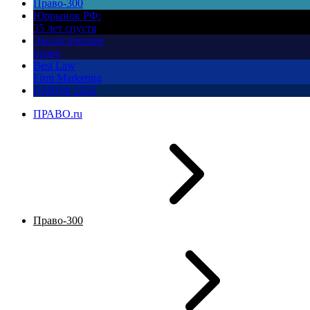
Право-300
Юррынок РФ:
35 лет спустя
Экологическое
право
Best Law
Firm Marketing
ПМЮФ 2026
ПРАВО.ru
Право-300