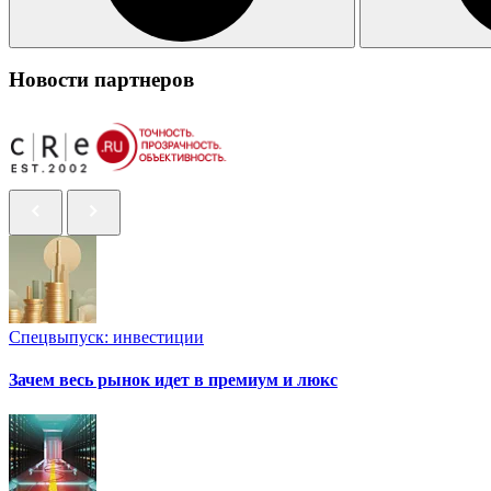
Новости партнеров
Спецвыпуск: инвестиции
Зачем весь рынок идет в премиум и люкс