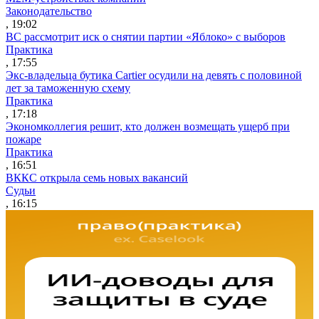
Законодательство
, 19:02
ВС рассмотрит иск о снятии партии «Яблоко» с выборов
Практика
, 17:55
Экс-владельца бутика Cartier осудили на девять с половиной
лет за таможенную схему
Практика
, 17:18
Экономколлегия решит, кто должен возмещать ущерб при
пожаре
Практика
, 16:51
ВККС открыла семь новых вакансий
Судьи
, 16:15