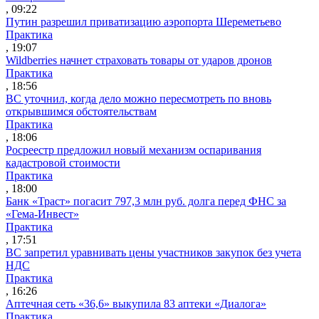
, 09:22
Путин разрешил приватизацию аэропорта Шереметьево
Практика
, 19:07
Wildberries начнет страховать товары от ударов дронов
Практика
, 18:56
ВС уточнил, когда дело можно пересмотреть по вновь
открывшимся обстоятельствам
Практика
, 18:06
Росреестр предложил новый механизм оспаривания
кадастровой стоимости
Практика
, 18:00
Банк «Траст» погасит 797,3 млн руб. долга перед ФНС за
«Гема-Инвест»
Практика
, 17:51
ВС запретил уравнивать цены участников закупок без учета
НДС
Практика
, 16:26
Аптечная сеть «36,6» выкупила 83 аптеки «Диалога»
Практика