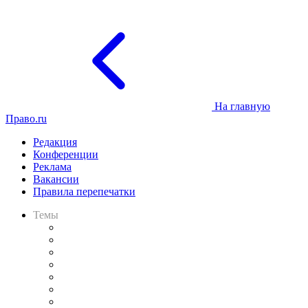
На главную
Право.ru
Редакция
Конференции
Реклама
Вакансии
Правила перепечатки
Темы
Практика
Законодательство
Процесс
Исследования
Рынок юридических услуг
Юридическое сообщество
Важнейшие правовые темы в прессе