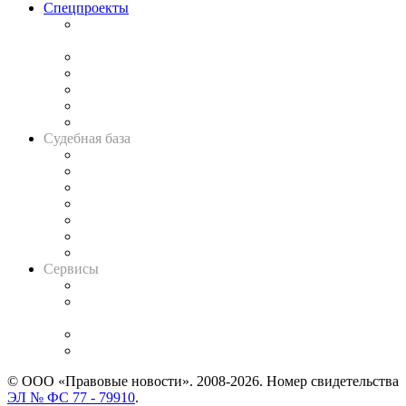
Спецпроекты
Подкаст «В здравом уме
и твёрдой памяти»
Legal Design
Банкротная панорама
Советы для литигаторов
Сговоры на торгах
Авто
Судебная база
Картотека арбитражных дел
Решения арбитражных судов
Календарь рассмотрения арбитражных дел
Досье судей
Информация о судах
RSS лента новостей
Вакансии для юристов
Сервисы
Справочно-правовая система
Casebook: мониторинг дел
и компаний
Caselook: поиск и анализ практики
CASE.ONE: управление юридической службой
© ООО «Правовые новости». 2008-2026.
Номер свидетельства
ЭЛ № ФС 77 - 79910
.