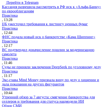
Перейти в Telegram
Кассация разрешила рассмотреть в РФ иск к «Альфа-Банку»
по еврооблигациям
Практика
, 13:28
ЦБ ужесточил требования к листингу ценных бумаг
Практика
, 12:44
ФНС подала новый иск о банкротстве «Кама Шиппинг»
Практика
, 12:17
ВС подтвердил доначисление пошлин за модернизацию
самолета
Практика
, 11:46
Суды не приняли заключения DeepSeek по уголовному делу
Практика
, 11:17
Экс-глава Mind Money признала вину по делу о хищении и
дала показания на других фигурантов
Практика
, 10:44
Утренний обзор за 7 августа: смягчение банкротства для
селлеров и требования для статуса нацмодели ИИ
Обзор СМИ