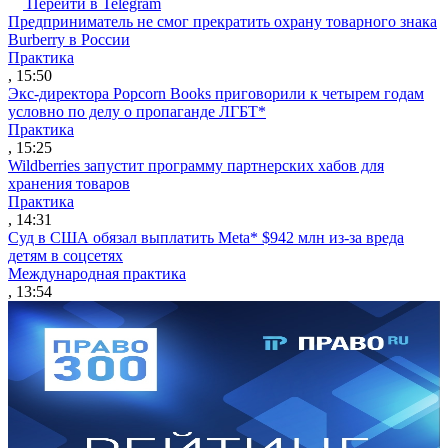
Перейти в Telegram
Предприниматель не смог прекратить охрану товарного знака
Burberry в России
Практика
, 15:50
Экс-директора Popcorn Books приговорили к четырем годам
условно по делу о пропаганде ЛГБТ*
Практика
, 15:25
Wildberries запустит программу партнерских хабов для
хранения товаров
Практика
, 14:31
Суд в США обязал выплатить Meta* $942 млн из-за вреда
детям в соцсетях
Международная практика
, 13:54