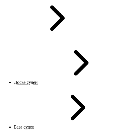
Досье судей
База судов