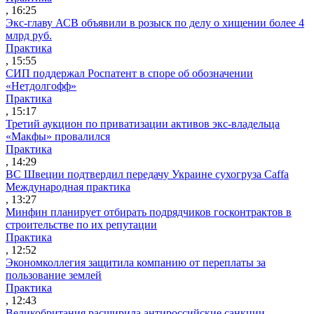
, 16:25
Экс-главу АСВ объявили в розыск по делу о хищении более 4
млрд руб.
Практика
, 15:55
СИП поддержал Роспатент в споре об обозначении
«Нетдолгофф»
Практика
, 15:17
Третий аукцион по приватизации активов экс-владельца
«Макфы» провалился
Практика
, 14:29
ВС Швеции подтвердил передачу Украине сухогруза Caffa
Международная практика
, 13:27
Минфин планирует отбирать подрядчиков госконтрактов в
строительстве по их репутации
Практика
, 12:52
Экономколлегия защитила компанию от переплаты за
пользование землей
Практика
, 12:43
Великобритания расширила антироссийские санкции