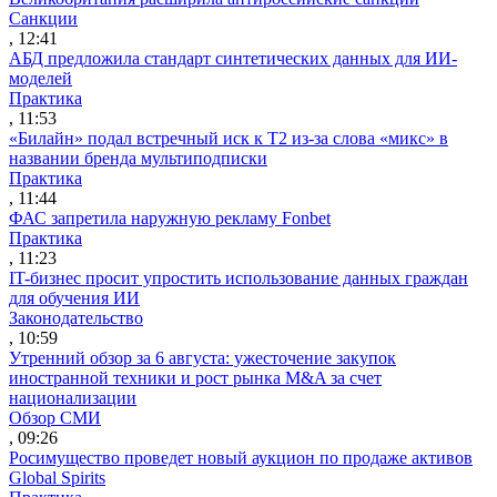
Санкции
, 12:41
АБД предложила стандарт синтетических данных для ИИ-
моделей
Практика
, 11:53
«Билайн» подал встречный иск к Т2 из-за слова «микс» в
названии бренда мультиподписки
Практика
, 11:44
ФАС запретила наружную рекламу Fonbet
Практика
, 11:23
IT-бизнес просит упростить использование данных граждан
для обучения ИИ
Законодательство
, 10:59
Утренний обзор за 6 августа: ужесточение закупок
иностранной техники и рост рынка M&A за счет
национализации
Обзор СМИ
, 09:26
Росимущество проведет новый аукцион по продаже активов
Global Spirits