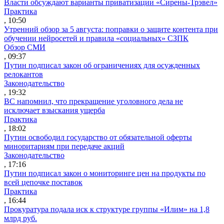
Власти обсуждают варианты приватизации «Сирены-Трэвел»
Практика
, 10:50
Утренний обзор за 5 августа: поправки о защите контента при
обучении нейросетей и правила «социальных» СЗПК
Обзор СМИ
, 09:37
Путин подписал закон об ограничениях для осужденных
релокантов
Законодательство
, 19:32
ВС напомнил, что прекращение уголовного дела не
исключает взыскания ущерба
Практика
, 18:02
Путин освободил государство от обязательной оферты
миноритариям при передаче акций
Законодательство
, 17:16
Путин подписал закон о мониторинге цен на продукты по
всей цепочке поставок
Практика
, 16:44
Прокуратура подала иск к структуре группы «Илим» на 1,8
млрд руб.