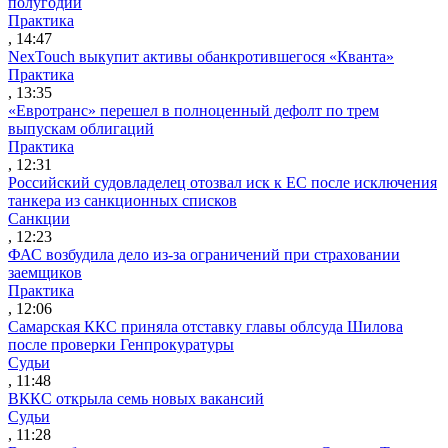
полугодии
Практика
, 14:47
NexTouch выкупит активы обанкротившегося «Кванта»
Практика
, 13:35
«Евротранс» перешел в полноценный дефолт по трем
выпускам облигаций
Практика
, 12:31
Российский судовладелец отозвал иск к ЕС после исключения
танкера из санкционных списков
Санкции
, 12:23
ФАС возбудила дело из-за ограничений при страховании
заемщиков
Практика
, 12:06
Самарская ККС приняла отставку главы облсуда Шилова
после проверки Генпрокуратуры
Судьи
, 11:48
ВККС открыла семь новых вакансий
Судьи
, 11:28