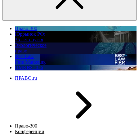
Право-300
Юррынок РФ:
35 лет спустя
Экологическое
право
Best Law
Firm Marketing
ПМЮФ 2026
ПРАВО.ru
Право-300
Конференции