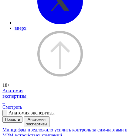
вверх
18+
Анатомия
экспертизы
Смотреть
Анатомия экспертизы
Новости
Анатомия
экспертизы
Минцифры предложило усилить контроль за сим-картами в
M2M-устройствах компаний