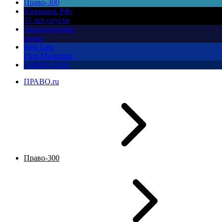
Право-300
Юррынок РФ:
35 лет спустя
Экологическое
право
Best Law
Firm Marketing
ПМЮФ 2026
ПРАВО.ru
Право-300