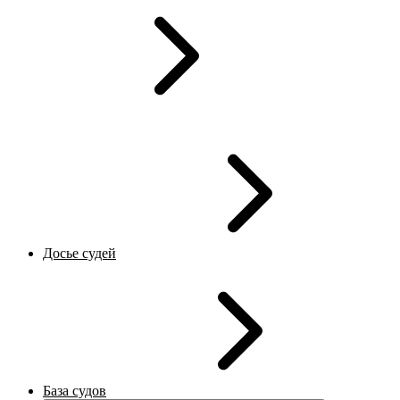
Досье судей
База судов