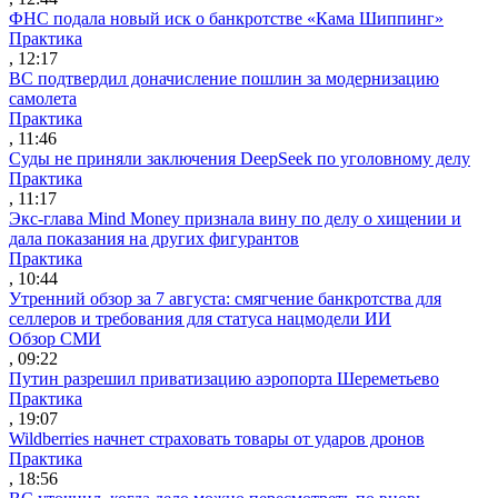
ФНС подала новый иск о банкротстве «Кама Шиппинг»
Практика
, 12:17
ВС подтвердил доначисление пошлин за модернизацию
самолета
Практика
, 11:46
Суды не приняли заключения DeepSeek по уголовному делу
Практика
, 11:17
Экс-глава Mind Money признала вину по делу о хищении и
дала показания на других фигурантов
Практика
, 10:44
Утренний обзор за 7 августа: смягчение банкротства для
селлеров и требования для статуса нацмодели ИИ
Обзор СМИ
, 09:22
Путин разрешил приватизацию аэропорта Шереметьево
Практика
, 19:07
Wildberries начнет страховать товары от ударов дронов
Практика
, 18:56