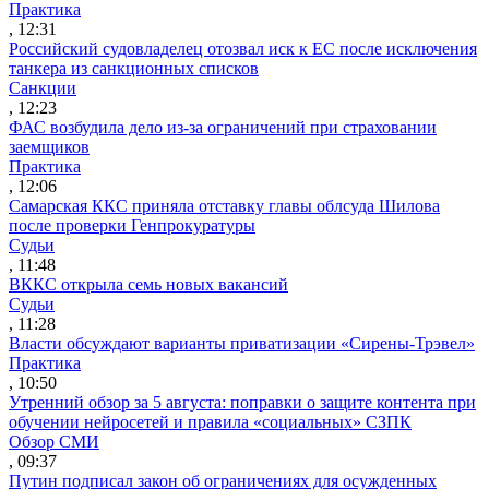
Практика
, 12:31
Российский судовладелец отозвал иск к ЕС после исключения
танкера из санкционных списков
Санкции
, 12:23
ФАС возбудила дело из-за ограничений при страховании
заемщиков
Практика
, 12:06
Самарская ККС приняла отставку главы облсуда Шилова
после проверки Генпрокуратуры
Судьи
, 11:48
ВККС открыла семь новых вакансий
Судьи
, 11:28
Власти обсуждают варианты приватизации «Сирены-Трэвел»
Практика
, 10:50
Утренний обзор за 5 августа: поправки о защите контента при
обучении нейросетей и правила «социальных» СЗПК
Обзор СМИ
, 09:37
Путин подписал закон об ограничениях для осужденных