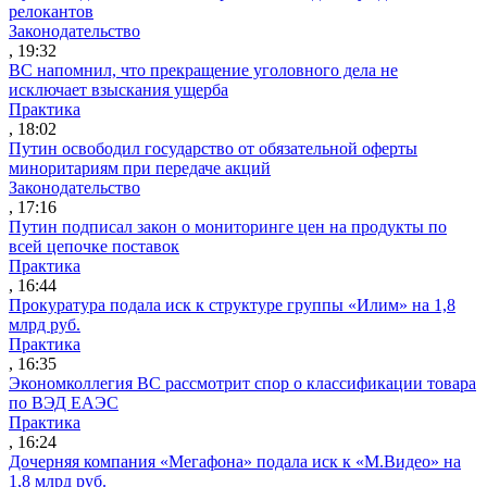
релокантов
Законодательство
, 19:32
ВС напомнил, что прекращение уголовного дела не
исключает взыскания ущерба
Практика
, 18:02
Путин освободил государство от обязательной оферты
миноритариям при передаче акций
Законодательство
, 17:16
Путин подписал закон о мониторинге цен на продукты по
всей цепочке поставок
Практика
, 16:44
Прокуратура подала иск к структуре группы «Илим» на 1,8
млрд руб.
Практика
, 16:35
Экономколлегия ВС рассмотрит спор о классификации товара
по ВЭД ЕАЭС
Практика
, 16:24
Дочерняя компания «Мегафона» подала иск к «М.Видео» на
1,8 млрд руб.