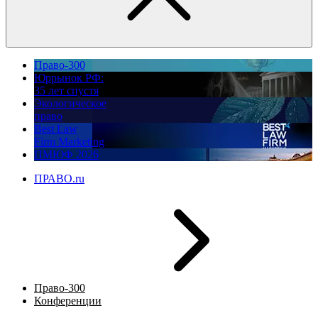
Право-300
Юррынок РФ:
35 лет спустя
Экологическое
право
Best Law
Firm Marketing
ПМЮФ 2026
ПРАВО.ru
Право-300
Конференции