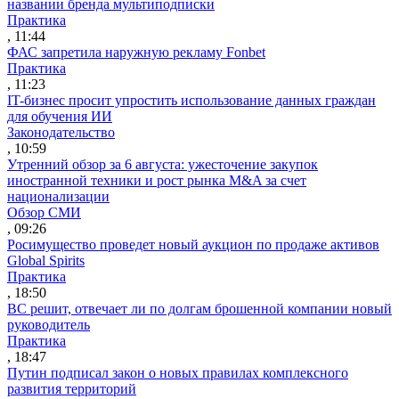
названии бренда мультиподписки
Практика
, 11:44
ФАС запретила наружную рекламу Fonbet
Практика
, 11:23
IT-бизнес просит упростить использование данных граждан
для обучения ИИ
Законодательство
, 10:59
Утренний обзор за 6 августа: ужесточение закупок
иностранной техники и рост рынка M&A за счет
национализации
Обзор СМИ
, 09:26
Росимущество проведет новый аукцион по продаже активов
Global Spirits
Практика
, 18:50
ВС решит, отвечает ли по долгам брошенной компании новый
руководитель
Практика
, 18:47
Путин подписал закон о новых правилах комплексного
развития территорий