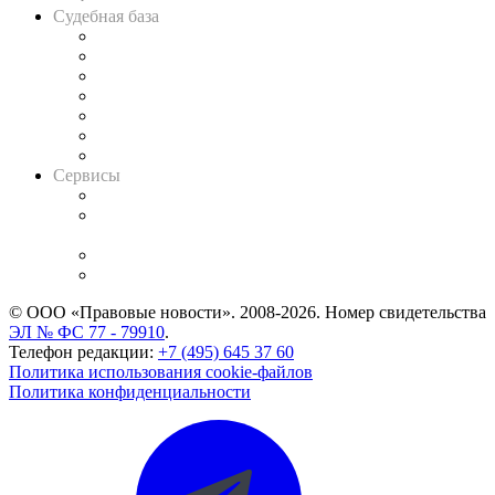
Судебная база
Картотека арбитражных дел
Решения арбитражных судов
Календарь рассмотрения арбитражных дел
Досье судей
Информация о судах
RSS лента новостей
Вакансии для юристов
Сервисы
Справочно-правовая система
Casebook: мониторинг дел
и компаний
Caselook: поиск и анализ практики
CASE.ONE: управление юридической службой
© ООО «Правовые новости». 2008-2026.
Номер свидетельства
ЭЛ № ФС 77 - 79910
.
Телефон редакции:
+7 (495) 645 37 60
Политика использования cookie-файлов
Политика конфиденциальности