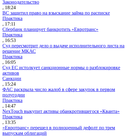
Законодательство
, 18:24
ВС защитил право на взыскание займа по расписке
Практика
, 17:11
Сбербанк планирует банкротить «Евротранс»
Практика
, 16:53
Суд пересмотрит дело о выдаче исполнительного листа на
решение МКАС
Практика
, 16:05
Суд ЕС истолкует санкционные нормы о разблокировке
активов
Санкции
, 15:24
ФАС раскрыла число жалоб в сфере закупок в первом
полугодии
Практика
, 14:47
NexTouch выкупит активы обанкротившегося «Кванта»
Практика
, 13:35
«Евротранс» перешел в полноценный дефолт по трем
выпускам облигаций