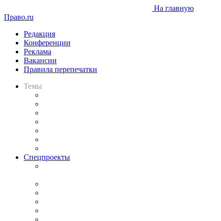
На главную
Право.ru
Редакция
Конференции
Реклама
Вакансии
Правила перепечатки
Темы
Практика
Законодательство
Процесс
Исследования
Рынок юридических услуг
Юридическое сообщество
Важнейшие правовые темы в прессе
Спецпроекты
Подкаст «В здравом уме
и твёрдой памяти»
Legal Design
Банкротная панорама
Советы для литигаторов
Сговоры на торгах
Авто