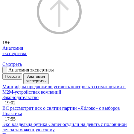
18+
Анатомия
экспертизы
Смотреть
Анатомия экспертизы
Новости
Анатомия
экспертизы
Минцифры предложило усилить контроль за сим-картами в
M2M-устройствах компаний
Законодательство
, 19:02
ВС рассмотрит иск о снятии партии «Яблоко» с выборов
Практика
, 17:55
Экс-владельца бутика Cartier осудили на девять с половиной
лет за таможенную схему