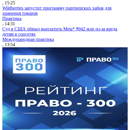
, 15:25
Wildberries запустит программу партнерских хабов для
хранения товаров
Практика
, 14:31
Суд в США обязал выплатить Meta* $942 млн из-за вреда
детям в соцсетях
Международная практика
, 13:54