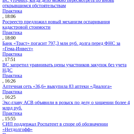
ВС уточнил, когда дело можно пересмотреть по вновь
открывшимся обстоятельствам
Практика
, 18:06
Росреестр предложил новый механизм оспаривания
кадастровой стоимости
Практика
, 18:00
Банк «Траст» погасит 797,3 млн руб. долга перед ФНС за
«Гема-Инвест»
Практика
, 17:51
ВС запретил уравнивать цены участников закупок без учета
НДС
Практика
, 16:26
Аптечная сеть «36,6» выкупила 83 аптеки «Диалога»
Практика
, 16:25
Экс-главу АСВ объявили в розыск по делу о хищении более 4
млрд руб.
Практика
, 15:55
СИП поддержал Роспатент в споре об обозначении
«Нетдолгофф»