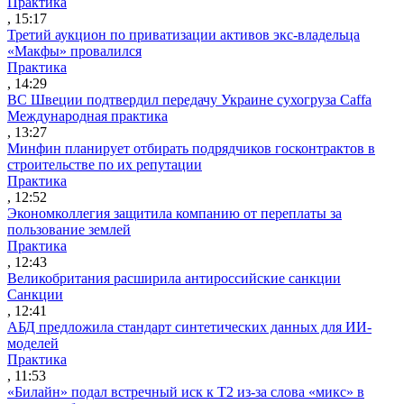
Практика
, 15:17
Третий аукцион по приватизации активов экс-владельца
«Макфы» провалился
Практика
, 14:29
ВС Швеции подтвердил передачу Украине сухогруза Caffa
Международная практика
, 13:27
Минфин планирует отбирать подрядчиков госконтрактов в
строительстве по их репутации
Практика
, 12:52
Экономколлегия защитила компанию от переплаты за
пользование землей
Практика
, 12:43
Великобритания расширила антироссийские санкции
Санкции
, 12:41
АБД предложила стандарт синтетических данных для ИИ-
моделей
Практика
, 11:53
«Билайн» подал встречный иск к Т2 из-за слова «микс» в