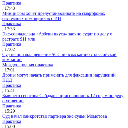
Практика
, 17:43
Минцифры хочет предустанавливать на смартфонах
системных помощников с ИИ
Практика
, 17:33
Экс-совладельца «Азбуки вкуса» заочно судят по делу о
растрате $11 млн
Практика
, 17:02
Суд не признал решение SCC по взысканию с российской
компании
Международная практика
, 17:01
Дроны могут начать применять для фиксации нарушений
ПДД
Практика
, 15:41
Бывшего сенатора Сабадаша приговорили к 12 годам по делу
о хищении
Практика
, 15:29
Суд начал банкротство партнера экс-судьи Момотова
Практика
, 15:00