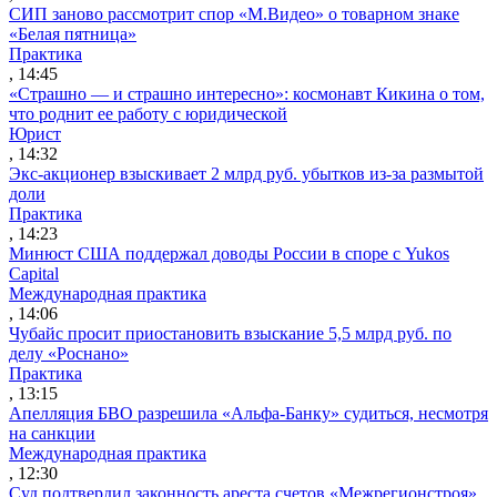
СИП заново рассмотрит спор «М.Видео» о товарном знаке
«Белая пятница»
Практика
, 14:45
«Страшно — и страшно интересно»: космонавт Кикина о том,
что роднит ее работу с юридической
Юрист
, 14:32
Экс-акционер взыскивает 2 млрд руб. убытков из-за размытой
доли
Практика
, 14:23
Минюст США поддержал доводы России в споре с Yukos
Capital
Международная практика
, 14:06
Чубайс просит приостановить взыскание 5,5 млрд руб. по
делу «Роснано»
Практика
, 13:15
Апелляция БВО разрешила «Альфа-Банку» судиться, несмотря
на санкции
Международная практика
, 12:30
Суд подтвердил законность ареста счетов «Межрегионстроя»