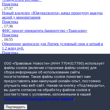
Практика
, 17:37
Новый владелец «Южуралзолота» начал процедуру выкупа
акций у миноритариев
Практика
, 17:36
ФНС просит прекратить банкротство «Трансаэро»
Практика
, 16:55
Обвинение запросило для Лерчек условный срок и штраф в
1,2 млрд руб.
Практика
, 15:36
Суд подтвердил право фермера на выкуп арендуемого
ООО «Правовые Новости» (ИНН 7704317790) использует
сельхозучастка
файлы cookie (включая сторонние файлы cookie) для
Практика
сбора информации об использовании сайта
, 15:49
посетителями. Такие файлы cookie помогают нам
ВС разъяснил, кто несет ответственность за ДТП при ремонте
предоставлять вам наилучший онлайн-опыт, постоянно
дороги
улучшать наш веб-сайт. Нажав на кнопку «Подтвердить»,
Практика
вы даете согласие на обработку файлов cookie в
, 15:35
соответствии с условиями, изложенными в нашей
Политике использования cookie-файлов
.
Подтвердить
Реклама
Адвокатское бюро Санкт-Петербурга «Вертикаль» ИНН 7841290773
Реклама
ООО "Право.ру" ИНН: 7704835288