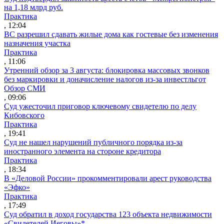
на 1,18 млрд руб.
Практика
, 12:04
ВС разрешил сдавать жилые дома как гостевые без изменения
назначения участка
Практика
, 11:06
Утренний обзор за 3 августа: блокировка массовых звонков
без маркировки и доначисление налогов из-за инвестльгот
Обзор СМИ
, 09:06
Суд ужесточил приговор ключевому свидетелю по делу
Кибовского
Практика
, 19:41
Суд не нашел нарушений публичного порядка из-за
иностранного элемента на стороне кредитора
Практика
, 18:34
В «Деловой России» прокомментировали арест руководства
«Эфко»
Практика
, 17:49
Суд обратил в доход государства 123 объекта недвижимости
«Свидетелей Иеговы»*