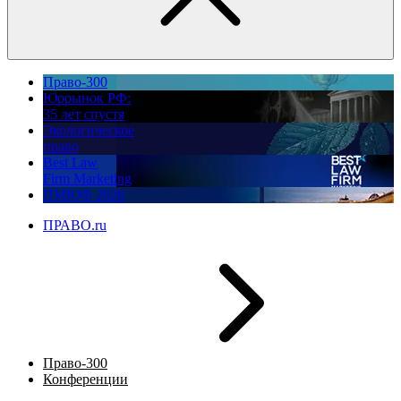
Право-300
Юррынок РФ:
35 лет спустя
Экологическое
право
Best Law
Firm Marketing
ПМЮФ 2026
ПРАВО.ru
Право-300
Конференции