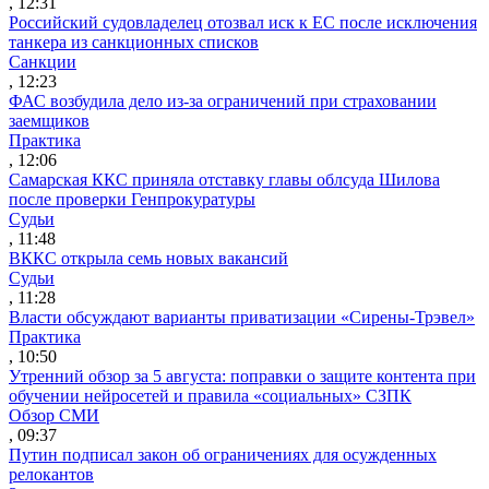
, 12:31
Российский судовладелец отозвал иск к ЕС после исключения
танкера из санкционных списков
Санкции
, 12:23
ФАС возбудила дело из-за ограничений при страховании
заемщиков
Практика
, 12:06
Самарская ККС приняла отставку главы облсуда Шилова
после проверки Генпрокуратуры
Судьи
, 11:48
ВККС открыла семь новых вакансий
Судьи
, 11:28
Власти обсуждают варианты приватизации «Сирены-Трэвел»
Практика
, 10:50
Утренний обзор за 5 августа: поправки о защите контента при
обучении нейросетей и правила «социальных» СЗПК
Обзор СМИ
, 09:37
Путин подписал закон об ограничениях для осужденных
релокантов