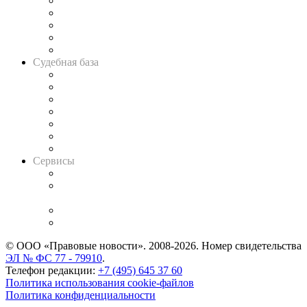
Legal Design
Банкротная панорама
Советы для литигаторов
Сговоры на торгах
Авто
Судебная база
Картотека арбитражных дел
Решения арбитражных судов
Календарь рассмотрения арбитражных дел
Досье судей
Информация о судах
RSS лента новостей
Вакансии для юристов
Сервисы
Справочно-правовая система
Casebook: мониторинг дел
и компаний
Caselook: поиск и анализ практики
CASE.ONE: управление юридической службой
© ООО «Правовые новости». 2008-2026.
Номер свидетельства
ЭЛ № ФС 77 - 79910
.
Телефон редакции:
+7 (495) 645 37 60
Политика использования cookie-файлов
Политика конфиденциальности