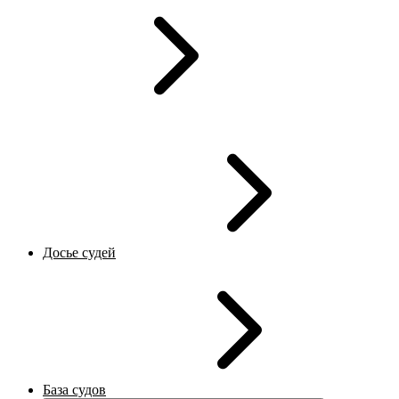
Досье судей
База судов