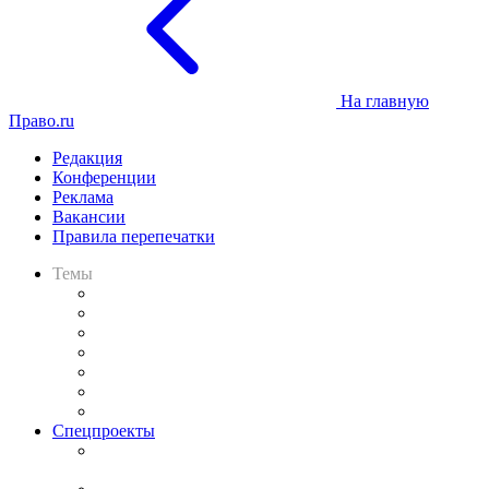
На главную
Право.ru
Редакция
Конференции
Реклама
Вакансии
Правила перепечатки
Темы
Практика
Законодательство
Процесс
Исследования
Рынок юридических услуг
Юридическое сообщество
Важнейшие правовые темы в прессе
Спецпроекты
Подкаст «В здравом уме
и твёрдой памяти»