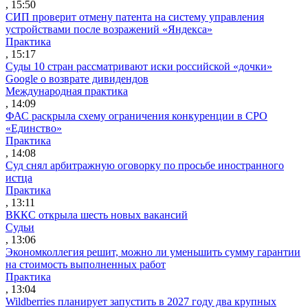
, 15:50
СИП проверит отмену патента на систему управления
устройствами после возражений «Яндекса»
Практика
, 15:17
Суды 10 стран рассматривают иски российской «дочки»
Google о возврате дивидендов
Международная практика
, 14:09
ФАС раскрыла схему ограничения конкуренции в СРО
«Единство»
Практика
, 14:08
Суд снял арбитражную оговорку по просьбе иностранного
истца
Практика
, 13:11
ВККС открыла шесть новых вакансий
Судьи
, 13:06
Экономколлегия решит, можно ли уменьшить сумму гарантии
на стоимость выполненных работ
Практика
, 13:04
Wildberries планирует запустить в 2027 году два крупных