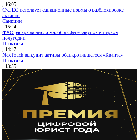
, 16:05
Суд ЕС истолкует санкционные нормы о разблокировке
активов
Санкции
, 15:24
ФАС раскрыла число жалоб в сфере закупок в первом
полугодии
Практика
, 14:47
NexTouch выкупит активы обанкротившегося «Кванта»
Практика
, 13:35