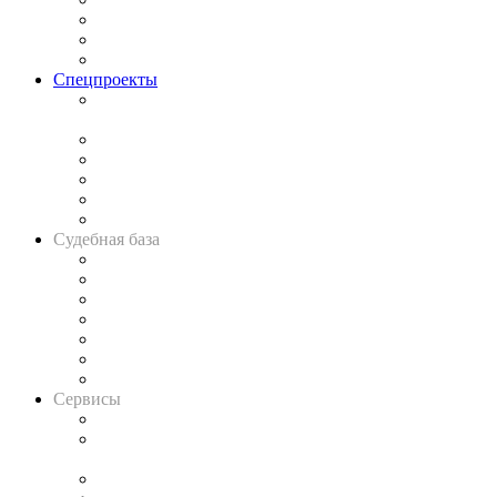
Рынок юридических услуг
Юридическое сообщество
Важнейшие правовые темы в прессе
Спецпроекты
Подкаст «В здравом уме
и твёрдой памяти»
Legal Design
Банкротная панорама
Советы для литигаторов
Сговоры на торгах
Авто
Судебная база
Картотека арбитражных дел
Решения арбитражных судов
Календарь рассмотрения арбитражных дел
Досье судей
Информация о судах
RSS лента новостей
Вакансии для юристов
Сервисы
Справочно-правовая система
Casebook: мониторинг дел
и компаний
Caselook: поиск и анализ практики