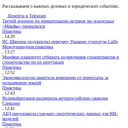
Рассказываем о важных деловых и юридических событиях.
Перейти в Telegram
Третий аукцион по приватизации активов экс-владельца
«Макфы» провалился
Практика
, 14:29
ВС Швеции подтвердил передачу Украине сухогруза Caffa
Международная практика
, 13:27
Минфин планирует отбирать подрядчиков госконтрактов в
строительстве по их репутации
Практика
, 12:52
Экономколлегия защитила компанию от переплаты за
пользование землей
Практика
, 12:43
Великобритания расширила антироссийские санкции
Санкции
, 12:41
АБД предложила стандарт синтетических данных для ИИ-
моделей
Практика