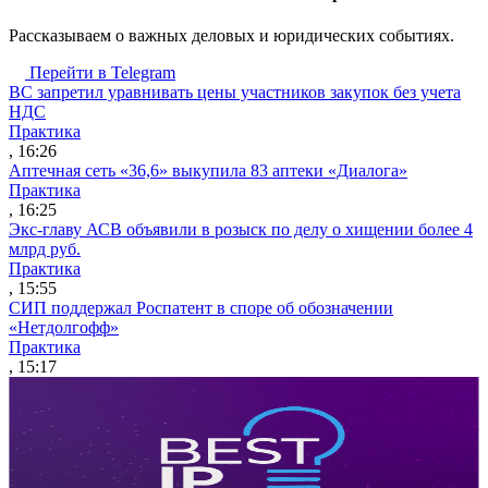
Рассказываем о важных деловых и юридических событиях.
Перейти в Telegram
ВС запретил уравнивать цены участников закупок без учета
НДС
Практика
, 16:26
Аптечная сеть «36,6» выкупила 83 аптеки «Диалога»
Практика
, 16:25
Экс-главу АСВ объявили в розыск по делу о хищении более 4
млрд руб.
Практика
, 15:55
СИП поддержал Роспатент в споре об обозначении
«Нетдолгофф»
Практика
, 15:17