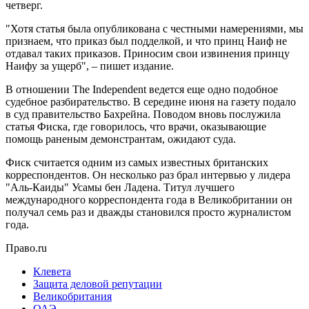
четверг.
"Хотя статья была опубликована с честными намерениями, мы
признаем, что приказ был подделкой, и что принц Наиф не
отдавал таких приказов. Приносим свои извинения принцу
Наифу за ущерб", – пишет издание.
В отношении The Independent ведется еще одно подобное
судебное разбирательство. В середине июня на газету подало
в суд правительство Бахрейна. Поводом вновь послужила
статья Фиска, где говорилось, что врачи, оказывающие
помощь раненым демонстрантам, ожидают суда.
Фиск считается одним из самых известных британских
корреспондентов. Он несколько раз брал интервью у лидера
"Аль-Каиды" Усамы бен Ладена. Титул лучшего
международного корреспондента года в Великобритании он
получал семь раз и дважды становился просто журналистом
года.
Право.ru
Клевета
Защита деловой репутации
Великобритания
ОАЭ