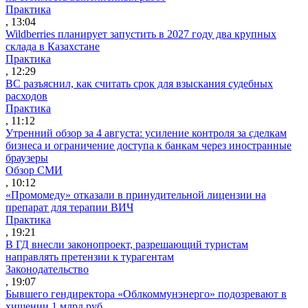
Практика
, 13:04
Wildberries планирует запустить в 2027 году два крупных
склада в Казахстане
Практика
, 12:29
ВС разъяснил, как считать срок для взыскания судебных
расходов
Практика
, 11:12
Утренний обзор за 4 августа: усиление контроля за сделкам
бизнеса и ограничение доступа к банкам через иностранные
браузеры
Обзор СМИ
, 10:12
«Промомеду» отказали в принудительной лицензии на
препарат для терапии ВИЧ
Практика
, 19:21
В ГД внесли законопроект, разрешающий туристам
направлять претензии к турагентам
Законодательство
, 19:07
Бывшего гендиректора «Облкоммунэнерго» подозревают в
хищении 1 млрд руб.