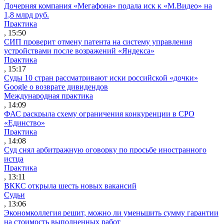
Дочерняя компания «Мегафона» подала иск к «М.Видео» на
1,8 млрд руб.
Практика
, 15:50
СИП проверит отмену патента на систему управления
устройствами после возражений «Яндекса»
Практика
, 15:17
Суды 10 стран рассматривают иски российской «дочки»
Google о возврате дивидендов
Международная практика
, 14:09
ФАС раскрыла схему ограничения конкуренции в СРО
«Единство»
Практика
, 14:08
Суд снял арбитражную оговорку по просьбе иностранного
истца
Практика
, 13:11
ВККС открыла шесть новых вакансий
Судьи
, 13:06
Экономколлегия решит, можно ли уменьшить сумму гарантии
на стоимость выполненных работ