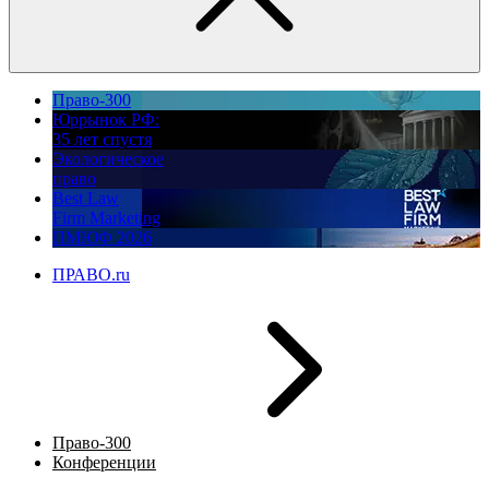
Право-300
Юррынок РФ:
35 лет спустя
Экологическое
право
Best Law
Firm Marketing
ПМЮФ 2026
ПРАВО.ru
Право-300
Конференции