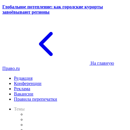
Глобальное потепление: как городские курорты
завоёвывают регионы
На главную
Право.ru
Редакция
Конференции
Реклама
Вакансии
Правила перепечатки
Темы
Практика
Законодательство
Процесс
Исследования