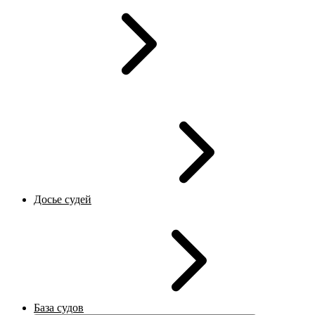
Досье судей
База судов