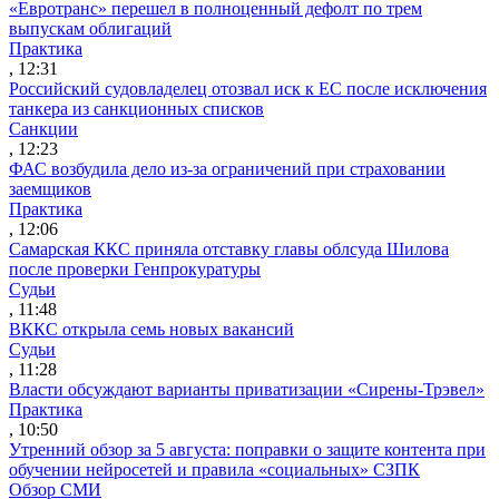
«Евротранс» перешел в полноценный дефолт по трем
выпускам облигаций
Практика
, 12:31
Российский судовладелец отозвал иск к ЕС после исключения
танкера из санкционных списков
Санкции
, 12:23
ФАС возбудила дело из-за ограничений при страховании
заемщиков
Практика
, 12:06
Самарская ККС приняла отставку главы облсуда Шилова
после проверки Генпрокуратуры
Судьи
, 11:48
ВККС открыла семь новых вакансий
Судьи
, 11:28
Власти обсуждают варианты приватизации «Сирены-Трэвел»
Практика
, 10:50
Утренний обзор за 5 августа: поправки о защите контента при
обучении нейросетей и правила «социальных» СЗПК
Обзор СМИ