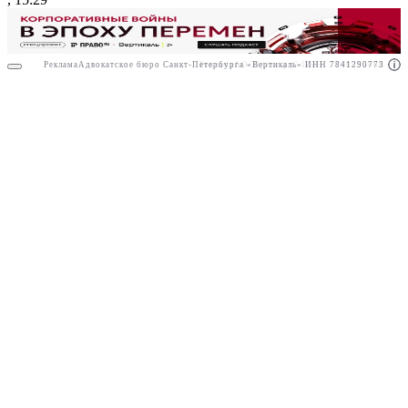
Реклама
Адвокатское бюро Санкт-Петербурга «Вертикаль» ИНН 7841290773
Реклама
АО"Право.ру" ИНН: 7708095468