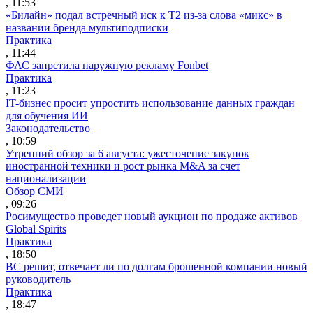
, 11:53
«Билайн» подал встречный иск к Т2 из-за слова «микс» в
названии бренда мультиподписки
Практика
, 11:44
ФАС запретила наружную рекламу Fonbet
Практика
, 11:23
IT-бизнес просит упростить использование данных граждан
для обучения ИИ
Законодательство
, 10:59
Утренний обзор за 6 августа: ужесточение закупок
иностранной техники и рост рынка M&A за счет
национализации
Обзор СМИ
, 09:26
Росимущество проведет новый аукцион по продаже активов
Global Spirits
Практика
, 18:50
ВС решит, отвечает ли по долгам брошенной компании новый
руководитель
Практика
, 18:47