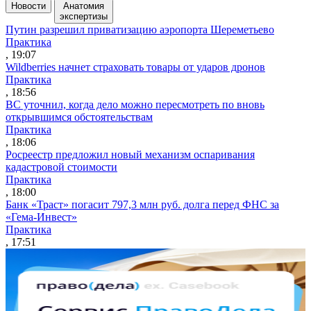
Новости
Анатомия
экспертизы
Путин разрешил приватизацию аэропорта Шереметьево
Практика
, 19:07
Wildberries начнет страховать товары от ударов дронов
Практика
, 18:56
ВС уточнил, когда дело можно пересмотреть по вновь
открывшимся обстоятельствам
Практика
, 18:06
Росреестр предложил новый механизм оспаривания
кадастровой стоимости
Практика
, 18:00
Банк «Траст» погасит 797,3 млн руб. долга перед ФНС за
«Гема-Инвест»
Практика
, 17:51