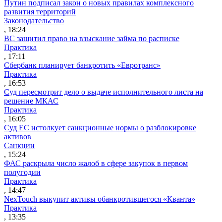
Путин подписал закон о новых правилах комплексного
развития территорий
Законодательство
, 18:24
ВС защитил право на взыскание займа по расписке
Практика
, 17:11
Сбербанк планирует банкротить «Евротранс»
Практика
, 16:53
Суд пересмотрит дело о выдаче исполнительного листа на
решение МКАС
Практика
, 16:05
Суд ЕС истолкует санкционные нормы о разблокировке
активов
Санкции
, 15:24
ФАС раскрыла число жалоб в сфере закупок в первом
полугодии
Практика
, 14:47
NexTouch выкупит активы обанкротившегося «Кванта»
Практика
, 13:35