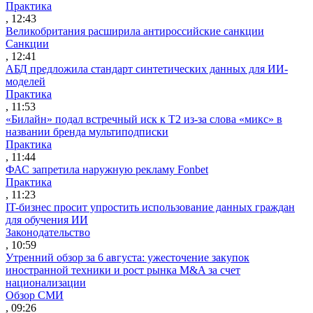
Практика
, 12:43
Великобритания расширила антироссийские санкции
Санкции
, 12:41
АБД предложила стандарт синтетических данных для ИИ-
моделей
Практика
, 11:53
«Билайн» подал встречный иск к Т2 из-за слова «микс» в
названии бренда мультиподписки
Практика
, 11:44
ФАС запретила наружную рекламу Fonbet
Практика
, 11:23
IT-бизнес просит упростить использование данных граждан
для обучения ИИ
Законодательство
, 10:59
Утренний обзор за 6 августа: ужесточение закупок
иностранной техники и рост рынка M&A за счет
национализации
Обзор СМИ
, 09:26