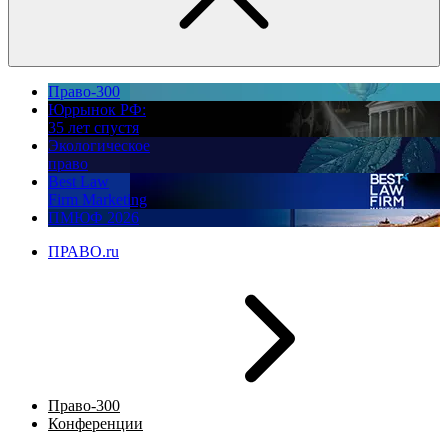
Право-300
Юррынок РФ:
35 лет спустя
Экологическое
право
Best Law
Firm Marketing
ПМЮФ 2026
ПРАВО.ru
Право-300
Конференции