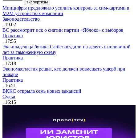
экспертизы
Минцифры предложило усилить контроль за сим-картами в
M2M-устройствах компаний
Законодательство
, 19:02
ВС рассмотрит иск о снятии партии «Яблоко» с выборов
Практика
, 17:55
Экс-владельца бутика Cartier осудили на девять с половиной
лет за таможенную схему
Практика
, 17:18
Экономколлегия решит, кто должен возмещать ущерб при
пожаре
Практика
, 16:51
ВККС открыла семь новых вакансий
Судьи
, 16:15