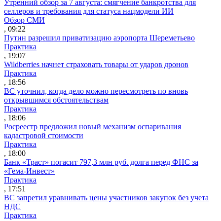
Утренний обзор за 7 августа: смягчение банкротства для
селлеров и требования для статуса нацмодели ИИ
Обзор СМИ
, 09:22
Путин разрешил приватизацию аэропорта Шереметьево
Практика
, 19:07
Wildberries начнет страховать товары от ударов дронов
Практика
, 18:56
ВС уточнил, когда дело можно пересмотреть по вновь
открывшимся обстоятельствам
Практика
, 18:06
Росреестр предложил новый механизм оспаривания
кадастровой стоимости
Практика
, 18:00
Банк «Траст» погасит 797,3 млн руб. долга перед ФНС за
«Гема-Инвест»
Практика
, 17:51
ВС запретил уравнивать цены участников закупок без учета
НДС
Практика