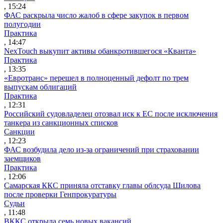
, 15:24
ФАС раскрыла число жалоб в сфере закупок в первом
полугодии
Практика
, 14:47
NexTouch выкупит активы обанкротившегося «Кванта»
Практика
, 13:35
«Евротранс» перешел в полноценный дефолт по трем
выпускам облигаций
Практика
, 12:31
Российский судовладелец отозвал иск к ЕС после исключения
танкера из санкционных списков
Санкции
, 12:23
ФАС возбудила дело из-за ограничений при страховании
заемщиков
Практика
, 12:06
Самарская ККС приняла отставку главы облсуда Шилова
после проверки Генпрокуратуры
Судьи
, 11:48
ВККС открыла семь новых вакансий