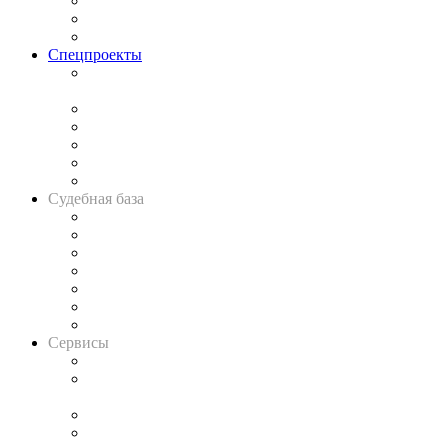
Рынок юридических услуг
Юридическое сообщество
Важнейшие правовые темы в прессе
Спецпроекты
Подкаст «В здравом уме
и твёрдой памяти»
Legal Design
Банкротная панорама
Советы для литигаторов
Сговоры на торгах
Авто
Судебная база
Картотека арбитражных дел
Решения арбитражных судов
Календарь рассмотрения арбитражных дел
Досье судей
Информация о судах
RSS лента новостей
Вакансии для юристов
Сервисы
Справочно-правовая система
Casebook: мониторинг дел
и компаний
Caselook: поиск и анализ практики
CASE.ONE: управление юридической службой