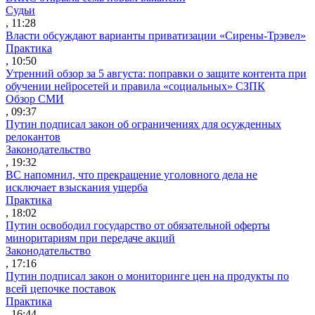
Судьи
, 11:28
Власти обсуждают варианты приватизации «Сирены-Трэвел»
Практика
, 10:50
Утренний обзор за 5 августа: поправки о защите контента при
обучении нейросетей и правила «социальных» СЗПК
Обзор СМИ
, 09:37
Путин подписал закон об ограничениях для осужденных
релокантов
Законодательство
, 19:32
ВС напомнил, что прекращение уголовного дела не
исключает взыскания ущерба
Практика
, 18:02
Путин освободил государство от обязательной оферты
миноритариям при передаче акций
Законодательство
, 17:16
Путин подписал закон о мониторинге цен на продукты по
всей цепочке поставок
Практика
, 16:44