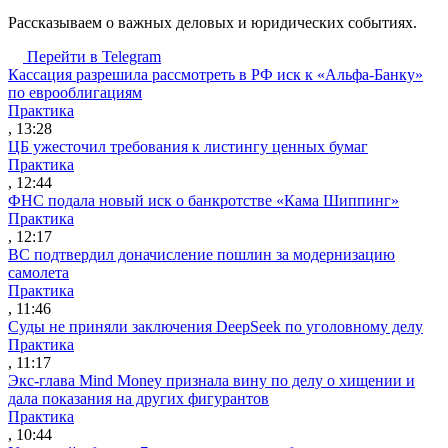
Рассказываем о важных деловых и юридических событиях.
Перейти в Telegram
Кассация разрешила рассмотреть в РФ иск к «Альфа-Банку»
по еврооблигациям
Практика
, 13:28
ЦБ ужесточил требования к листингу ценных бумаг
Практика
, 12:44
ФНС подала новый иск о банкротстве «Кама Шиппинг»
Практика
, 12:17
ВС подтвердил доначисление пошлин за модернизацию
самолета
Практика
, 11:46
Суды не приняли заключения DeepSeek по уголовному делу
Практика
, 11:17
Экс-глава Mind Money признала вину по делу о хищении и
дала показания на других фигурантов
Практика
, 10:44