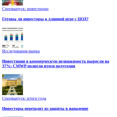
Спецвыпуск: инвестиции
Готовы ли инвесторы к длинной игре с ЦОД?
Исследования рынка
Инвестиции в коммерческую недвижимость выросли на
37%: CMWP подвели итоги полугодия
Спецвыпуск: итоги года
Инвесторы переходят из защиты в нападение