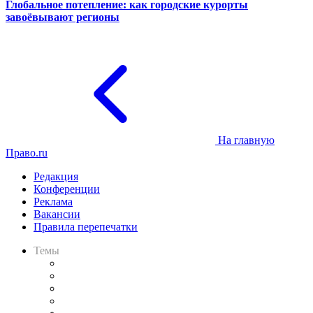
Глобальное потепление: как городские курорты
завоёвывают регионы
На главную
Право.ru
Редакция
Конференции
Реклама
Вакансии
Правила перепечатки
Темы
Практика
Законодательство
Процесс
Исследования