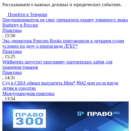
Рассказываем о важных деловых и юридических событиях.
Перейти в Telegram
Предприниматель не смог прекратить охрану товарного знака
Burberry в России
Практика
, 15:50
Экс-директора Popcorn Books приговорили к четырем годам
условно по делу о пропаганде ЛГБТ*
Практика
, 15:25
Wildberries запустит программу партнерских хабов для
хранения товаров
Практика
, 14:31
Суд в США обязал выплатить Meta* $942 млн из-за вреда
детям в соцсетях
Международная практика
, 13:54