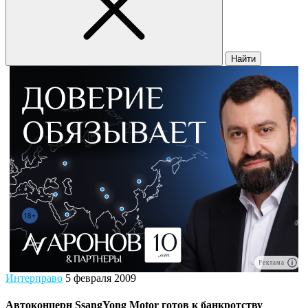
Найти
Реклама
Интерправо
5 февраля 2009
Автоконцерн SsangYong Motor готов к банкротству