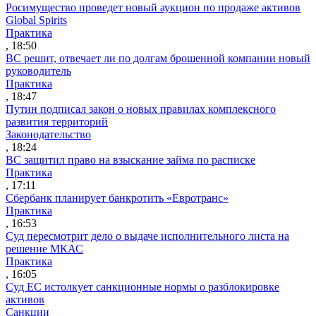
Росимущество проведет новый аукцион по продаже активов
Global Spirits
Практика
, 18:50
ВС решит, отвечает ли по долгам брошенной компании новый
руководитель
Практика
, 18:47
Путин подписал закон о новых правилах комплексного
развития территорий
Законодательство
, 18:24
ВС защитил право на взыскание займа по расписке
Практика
, 17:11
Сбербанк планирует банкротить «Евротранс»
Практика
, 16:53
Суд пересмотрит дело о выдаче исполнительного листа на
решение МКАС
Практика
, 16:05
Суд ЕС истолкует санкционные нормы о разблокировке
активов
Санкции