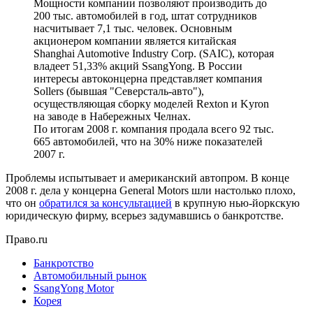
Мощности компании позволяют производить до
200 тыс. автомобилей в год, штат сотрудников
насчитывает 7,1 тыс. человек. Основным
акционером компании является китайская
Shanghai Automotive Industry Corp. (SAIC), которая
владеет 51,33% акций SsangYong. В России
интересы автоконцерна представляет компания
Sollers (бывшая "Северсталь-авто"),
осуществляющая сборку моделей Rexton и Kyron
на заводе в Набережных Челнах.
По итогам 2008 г. компания продала всего 92 тыс.
665 автомобилей, что на 30% ниже показателей
2007 г.
Проблемы испытывает и американский автопром. В конце
2008 г. дела у концерна General Motors шли настолько плохо,
что он
обратился за консультацией
в крупную нью-йоркскую
юридическую фирму, всерьез задумавшись о банкротстве.
Право.ru
Банкротство
Автомобильный рынок
SsangYong Motor
Корея