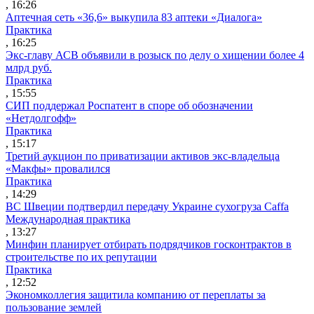
, 16:26
Аптечная сеть «36,6» выкупила 83 аптеки «Диалога»
Практика
, 16:25
Экс-главу АСВ объявили в розыск по делу о хищении более 4
млрд руб.
Практика
, 15:55
СИП поддержал Роспатент в споре об обозначении
«Нетдолгофф»
Практика
, 15:17
Третий аукцион по приватизации активов экс-владельца
«Макфы» провалился
Практика
, 14:29
ВС Швеции подтвердил передачу Украине сухогруза Caffa
Международная практика
, 13:27
Минфин планирует отбирать подрядчиков госконтрактов в
строительстве по их репутации
Практика
, 12:52
Экономколлегия защитила компанию от переплаты за
пользование землей