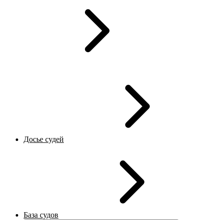
Досье судей
База судов