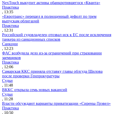
NexTouch выкупит активы обанкротившегося «Кванта»
Практика
, 13:35
«Евротранс» перешел в полноценный дефолт по трем
выпускам облигаций
Практика
, 12:31
Российский судовладелец отозвал иск к ЕС после исключения
танкера из санкционных списков
Санкции
, 12:23
ФАС возбудила дело из-за ограничений при страховании
заемщиков
Практика
, 12:06
Самарская ККС приняла отставку главы облсуда Шилова
после проверки Генпрокуратуры
Судьи
, 11:48
ВККС открыла семь новых вакансий
Судьи
, 11:28
Власти обсуждают варианты приватизации «Сирены-Трэвел»
Практика
, 10:50