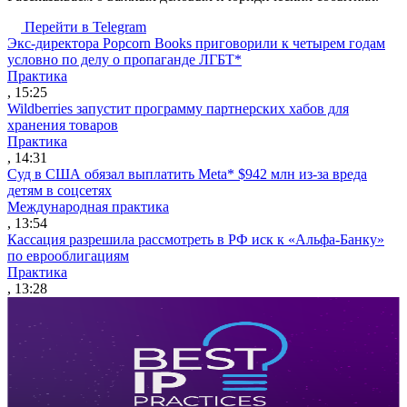
Перейти в Telegram
Экс-директора Popcorn Books приговорили к четырем годам
условно по делу о пропаганде ЛГБТ*
Практика
, 15:25
Wildberries запустит программу партнерских хабов для
хранения товаров
Практика
, 14:31
Суд в США обязал выплатить Meta* $942 млн из-за вреда
детям в соцсетях
Международная практика
, 13:54
Кассация разрешила рассмотреть в РФ иск к «Альфа-Банку»
по еврооблигациям
Практика
, 13:28