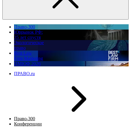
Право-300
Юррынок РФ:
35 лет спустя
Экологическое
право
Best Law
Firm Marketing
ПМЮФ 2026
ПРАВО.ru
Право-300
Конференции