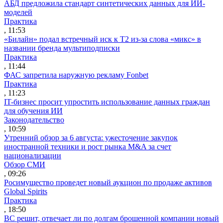
АБД предложила стандарт синтетических данных для ИИ-
моделей
Практика
, 11:53
«Билайн» подал встречный иск к Т2 из-за слова «микс» в
названии бренда мультиподписки
Практика
, 11:44
ФАС запретила наружную рекламу Fonbet
Практика
, 11:23
IT-бизнес просит упростить использование данных граждан
для обучения ИИ
Законодательство
, 10:59
Утренний обзор за 6 августа: ужесточение закупок
иностранной техники и рост рынка M&A за счет
национализации
Обзор СМИ
, 09:26
Росимущество проведет новый аукцион по продаже активов
Global Spirits
Практика
, 18:50
ВС решит, отвечает ли по долгам брошенной компании новый