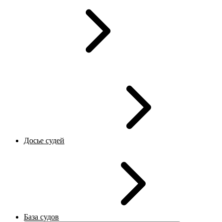
Досье судей
База судов