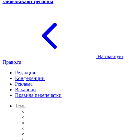
завоёвывают регионы
На главную
Право.ru
Редакция
Конференции
Реклама
Вакансии
Правила перепечатки
Темы
Практика
Законодательство
Процесс
Исследования
Рынок юридических услуг
Юридическое сообщество