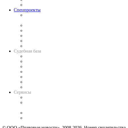
Важнейшие правовые темы в прессе
Спецпроекты
Подкаст «В здравом уме
и твёрдой памяти»
Legal Design
Банкротная панорама
Советы для литигаторов
Сговоры на торгах
Авто
Судебная база
Картотека арбитражных дел
Решения арбитражных судов
Календарь рассмотрения арбитражных дел
Досье судей
Информация о судах
RSS лента новостей
Вакансии для юристов
Сервисы
Справочно-правовая система
Casebook: мониторинг дел
и компаний
Caselook: поиск и анализ практики
CASE.ONE: управление юридической службой
© ООО «Правовые новости». 2008-2026.
Номер свидетельства