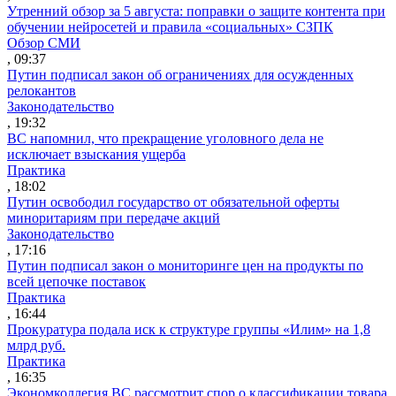
Утренний обзор за 5 августа: поправки о защите контента при
обучении нейросетей и правила «социальных» СЗПК
Обзор СМИ
, 09:37
Путин подписал закон об ограничениях для осужденных
релокантов
Законодательство
, 19:32
ВС напомнил, что прекращение уголовного дела не
исключает взыскания ущерба
Практика
, 18:02
Путин освободил государство от обязательной оферты
миноритариям при передаче акций
Законодательство
, 17:16
Путин подписал закон о мониторинге цен на продукты по
всей цепочке поставок
Практика
, 16:44
Прокуратура подала иск к структуре группы «Илим» на 1,8
млрд руб.
Практика
, 16:35
Экономколлегия ВС рассмотрит спор о классификации товара