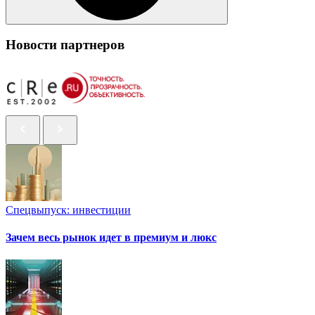
Новости партнеров
Спецвыпуск: инвестиции
Зачем весь рынок идет в премиум и люкс