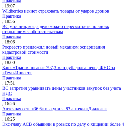
Практика
, 19:07
Wildberries начнет страховать товары от ударов дронов
Практика
, 18:56
ВС уточнил, когда дело можно пересмотреть по вновь
открывшимся обстоятельствам
Практика
, 18:06
Росреестр предложил новый механизм оспаривания
кадастровой стоимости
Практика
, 18:00
Банк «Траст» погасит 797,3 млн руб. долга перед ФНС за
«Гема-Инвест»
Практика
, 17:51
ВС запретил уравнивать цены участников закупок без учета
НДС
Практика
, 16:26
Аптечная сеть «36,6» выкупила 83 аптеки «Диалога»
Практика
, 16:25
Экс-главу АСВ объявили в розыск по делу о хищении более 4