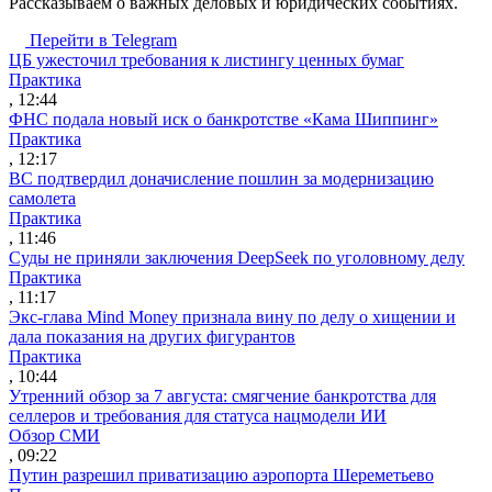
Рассказываем о важных деловых и юридических событиях.
Перейти в Telegram
ЦБ ужесточил требования к листингу ценных бумаг
Практика
, 12:44
ФНС подала новый иск о банкротстве «Кама Шиппинг»
Практика
, 12:17
ВС подтвердил доначисление пошлин за модернизацию
самолета
Практика
, 11:46
Суды не приняли заключения DeepSeek по уголовному делу
Практика
, 11:17
Экс-глава Mind Money признала вину по делу о хищении и
дала показания на других фигурантов
Практика
, 10:44
Утренний обзор за 7 августа: смягчение банкротства для
селлеров и требования для статуса нацмодели ИИ
Обзор СМИ
, 09:22
Путин разрешил приватизацию аэропорта Шереметьево