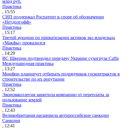
млрд руб.
Практика
, 15:55
СИП поддержал Роспатент в споре об обозначении
«Нетдолгофф»
Практика
, 15:17
Третий аукцион по приватизации активов экс-владельца
«Макфы» провалился
Практика
, 14:29
ВС Швеции подтвердил передачу Украине сухогруза Caffa
Международная практика
, 13:27
Минфин планирует отбирать подрядчиков госконтрактов в
строительстве по их репутации
Практика
, 12:52
Экономколлегия защитила компанию от переплаты за
пользование землей
Практика
, 12:43
Великобритания расширила антироссийские санкции
Санкции
, 12:41