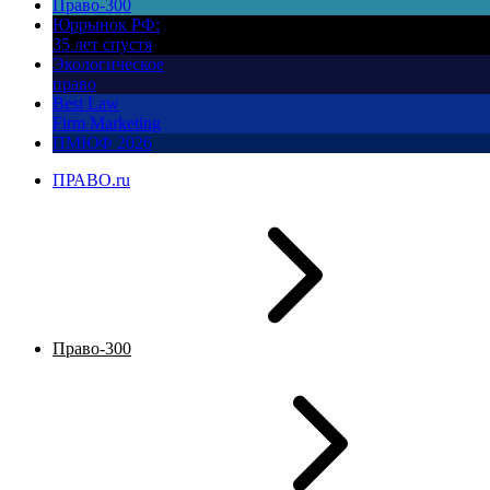
Право-300
Юррынок РФ:
35 лет спустя
Экологическое
право
Best Law
Firm Marketing
ПМЮФ 2026
ПРАВО.ru
Право-300