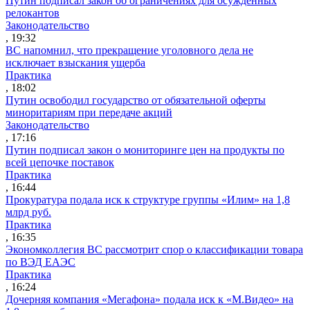
Путин подписал закон об ограничениях для осужденных
релокантов
Законодательство
, 19:32
ВС напомнил, что прекращение уголовного дела не
исключает взыскания ущерба
Практика
, 18:02
Путин освободил государство от обязательной оферты
миноритариям при передаче акций
Законодательство
, 17:16
Путин подписал закон о мониторинге цен на продукты по
всей цепочке поставок
Практика
, 16:44
Прокуратура подала иск к структуре группы «Илим» на 1,8
млрд руб.
Практика
, 16:35
Экономколлегия ВС рассмотрит спор о классификации товара
по ВЭД ЕАЭС
Практика
, 16:24
Дочерняя компания «Мегафона» подала иск к «М.Видео» на