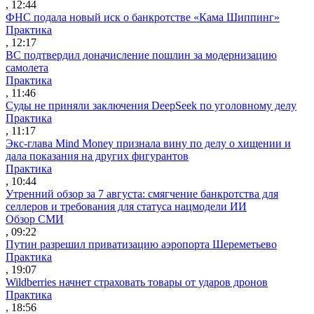
, 12:44
ФНС подала новый иск о банкротстве «Кама Шиппинг»
Практика
, 12:17
ВС подтвердил доначисление пошлин за модернизацию
самолета
Практика
, 11:46
Суды не приняли заключения DeepSeek по уголовному делу
Практика
, 11:17
Экс-глава Mind Money признала вину по делу о хищении и
дала показания на других фигурантов
Практика
, 10:44
Утренний обзор за 7 августа: смягчение банкротства для
селлеров и требования для статуса нацмодели ИИ
Обзор СМИ
, 09:22
Путин разрешил приватизацию аэропорта Шереметьево
Практика
, 19:07
Wildberries начнет страховать товары от ударов дронов
Практика
, 18:56