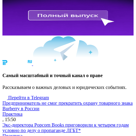
Cамый масштабный и точный канал о праве
Рассказываем о важных деловых и юридических событиях.
Перейти в Telegram
Предприниматель не смог прекратить охрану товарного знака
Burberry в России
Практика
, 15:50
Экс-директора Popcorn Books приговорили к четырем годам
условно по делу о пропаганде ЛГБТ*
Практика