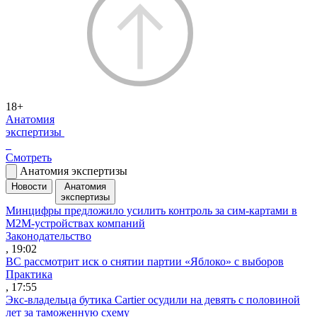
18+
Анатомия
экспертизы
Смотреть
Анатомия экспертизы
Новости
Анатомия
экспертизы
Минцифры предложило усилить контроль за сим-картами в
M2M-устройствах компаний
Законодательство
, 19:02
ВС рассмотрит иск о снятии партии «Яблоко» с выборов
Практика
, 17:55
Экс-владельца бутика Cartier осудили на девять с половиной
лет за таможенную схему