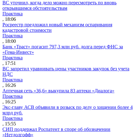
ВС уточнил, когда дело можно пересмотреть по вновь
открывшимся обстоятельствам
Практика
, 18:06
Росреестр предложил новый механизм оспаривания
кадастровой стоимости
Практика
, 18:00
Банк «Траст» погасит 797,3 млн руб. долга перед ФНС за
«Гема-Инвест»
Практика
, 17:51
ВС запретил уравнивать цены участников закупок без учета
НДС
Практика
, 16:26
Аптечная сеть «36,6» выкупила 83 аптеки «Диалога»
Практика
, 16:25
Экс-главу АСВ объявили в розыск по делу о хищении более 4
млрд руб.
Практика
, 15:55
СИП поддержал Роспатент в споре об обозначении
«Нетдолгофф»