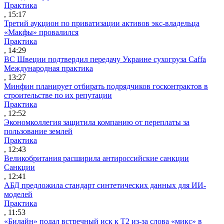
Практика
, 15:17
Третий аукцион по приватизации активов экс-владельца
«Макфы» провалился
Практика
, 14:29
ВС Швеции подтвердил передачу Украине сухогруза Caffa
Международная практика
, 13:27
Минфин планирует отбирать подрядчиков госконтрактов в
строительстве по их репутации
Практика
, 12:52
Экономколлегия защитила компанию от переплаты за
пользование землей
Практика
, 12:43
Великобритания расширила антироссийские санкции
Санкции
, 12:41
АБД предложила стандарт синтетических данных для ИИ-
моделей
Практика
, 11:53
«Билайн» подал встречный иск к Т2 из-за слова «микс» в