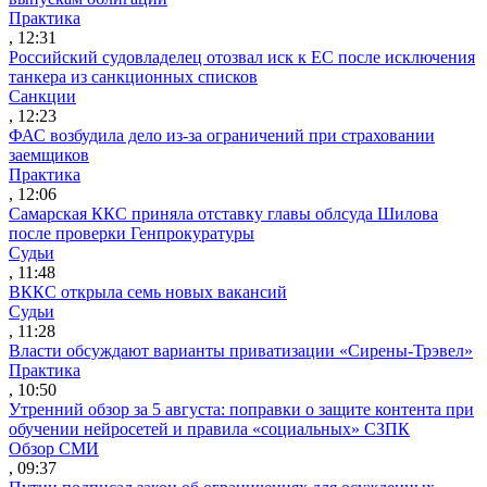
Практика
, 12:31
Российский судовладелец отозвал иск к ЕС после исключения
танкера из санкционных списков
Санкции
, 12:23
ФАС возбудила дело из-за ограничений при страховании
заемщиков
Практика
, 12:06
Самарская ККС приняла отставку главы облсуда Шилова
после проверки Генпрокуратуры
Судьи
, 11:48
ВККС открыла семь новых вакансий
Судьи
, 11:28
Власти обсуждают варианты приватизации «Сирены-Трэвел»
Практика
, 10:50
Утренний обзор за 5 августа: поправки о защите контента при
обучении нейросетей и правила «социальных» СЗПК
Обзор СМИ
, 09:37