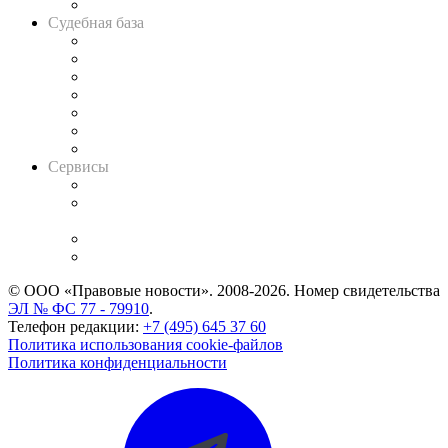
Авто
Судебная база
Картотека арбитражных дел
Решения арбитражных судов
Календарь рассмотрения арбитражных дел
Досье судей
Информация о судах
RSS лента новостей
Вакансии для юристов
Сервисы
Справочно-правовая система
Casebook: мониторинг дел
и компаний
Caselook: поиск и анализ практики
CASE.ONE: управление юридической службой
© ООО «Правовые новости». 2008-2026.
Номер свидетельства
ЭЛ № ФС 77 - 79910
.
Телефон редакции:
+7 (495) 645 37 60
Политика использования cookie-файлов
Политика конфиденциальности