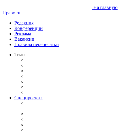
На главную
Право.ru
Редакция
Конференции
Реклама
Вакансии
Правила перепечатки
Темы
Практика
Законодательство
Процесс
Исследования
Рынок юридических услуг
Юридическое сообщество
Важнейшие правовые темы в прессе
Спецпроекты
Подкаст «В здравом уме
и твёрдой памяти»
Legal Design
Банкротная панорама
Советы для литигаторов
Сговоры на торгах