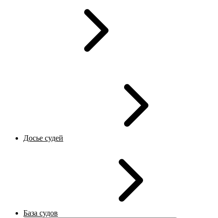
Досье судей
База судов