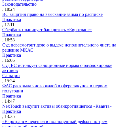
Законодательство
, 18:24
ВС защитил право на взыскание займа по расписке
Практика
, 17:11
Сбербанк планирует банкротить «Евротранс»
Практика
, 16:53
Суд пересмотрит дело о выдаче исполнительного листа на
решение МКАС
Практика
, 16:05
Суд ЕС истолкует санкционные нормы о разблокировке
активов
Санкции
, 15:24
ФАС раскрыла число жалоб в сфере закупок в первом
полугодии
Практика
, 14:47
NexTouch выкупит активы обанкротившегося «Кванта»
Практика
, 13:35
«Евротранс» перешел в полноценный дефолт по трем
выпускам облигаций