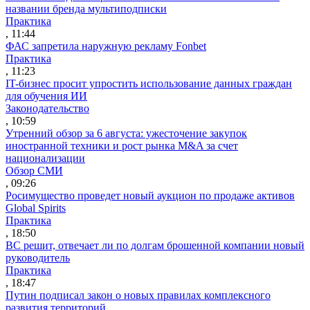
названии бренда мультиподписки
Практика
, 11:44
ФАС запретила наружную рекламу Fonbet
Практика
, 11:23
IT-бизнес просит упростить использование данных граждан
для обучения ИИ
Законодательство
, 10:59
Утренний обзор за 6 августа: ужесточение закупок
иностранной техники и рост рынка M&A за счет
национализации
Обзор СМИ
, 09:26
Росимущество проведет новый аукцион по продаже активов
Global Spirits
Практика
, 18:50
ВС решит, отвечает ли по долгам брошенной компании новый
руководитель
Практика
, 18:47
Путин подписал закон о новых правилах комплексного
развития территорий