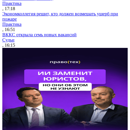
Практика
, 17:18
Экономколлегия решит, кто должен возмещать ущерб при
пожаре
Практика
, 16:51
ВККС открыла семь новых вакансий
Судьи
, 16:15