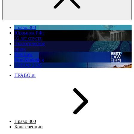
Право-300
Юррынок РФ:
35 лет спустя
Экологическое
право
Best Law
Firm Marketing
ПМЮФ 2026
ПРАВО.ru
Право-300
Конференции