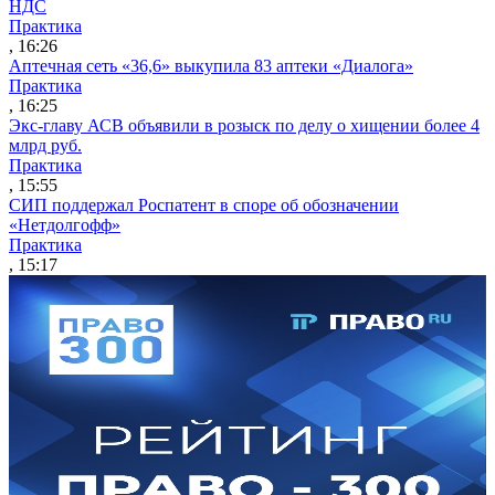
НДС
Практика
, 16:26
Аптечная сеть «36,6» выкупила 83 аптеки «Диалога»
Практика
, 16:25
Экс-главу АСВ объявили в розыск по делу о хищении более 4
млрд руб.
Практика
, 15:55
СИП поддержал Роспатент в споре об обозначении
«Нетдолгофф»
Практика
, 15:17