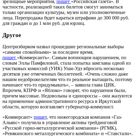
зрелищные мероприятия,
пишет
«Российская газета». В
частности, реализацией таких билетов смогут заниматься
только организации культуры, музеи или уполномоченные
лица. Перепродажа будет караться штрафами до 300 000 руб.
для граждан и до 1 млн руб. для юрлиц.
Другое
Центризбирком назвал прошедшие региональные выборы
«самыми спокойными» за последнее время,
пишет
«Коммерсантъ». Самым вопиющим нарушением, по
словам Эллы Памфиловой, стала попытка замглавы одной из
участковых комиссий (УИК) Улан-Удэ вбросить несколько
десятков уже отмеченных бюллетеней. «Очень сложно даже
нашим недоброжелателям что-то реальное вытащить, поэтому
начинают что-то придумывать», – заявила глава ЦИК.
Впрочем, КПРФ и «Яблоко» говорят, что нарушения были,
причем массовые. Недовольны и единороссы – они жалуются
на применение административного ресурса в Иркутской
области, которую возглавляет губернатор-коммунист.
«Коммерсант»
пишет
, что нижегородская компания «Газ-
Альянс» получила в управление активы трейдинговой
«Русской горно-металлургической компании» (РГМК),
«Ревякинского металлургического комбината» и «Ставстали».