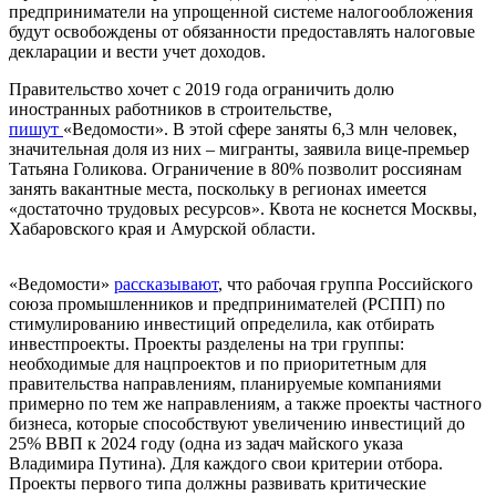
предприниматели на упрощенной системе налогообложения
будут освобождены от обязанности предоставлять налоговые
декларации и вести учет доходов.
Правительство хочет с 2019 года ограничить долю
иностранных работников в строительстве,
пишут
«Ведомости». В этой сфере заняты 6,3 млн человек,
значительная доля из них – мигранты, заявила вице-премьер
Татьяна Голикова. Ограничение в 80% позволит россиянам
занять вакантные места, поскольку в регионах имеется
«достаточно трудовых ресурсов». Квота не коснется Москвы,
Хабаровского края и Амурской
области
.
«Ведомости»
рассказывают
, что рабочая группа Российского
союза промышленников и предпринимателей (РСПП) по
стимулированию инвестиций определила, как отбирать
инвестпроекты. Проекты разделены на три группы:
необходимые для нацпроектов и по приоритетным для
правительства направлениям, планируемые компаниями
примерно по тем же направлениям, а также проекты частного
бизнеса, которые способствуют увеличению инвестиций до
25% ВВП к 2024 году (одна из задач майского указа
Владимира Путина). Для каждого свои критерии отбора.
Проекты первого типа должны развивать критические