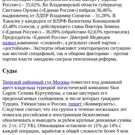
Россия») – 35,62%. Во Владимирской области губернатор
Светлана Орлова («Единая Россия») набрала 36,46%,
выдвиженец от ЛДПР Владимир Сипягин – 31,28%. В
Хакасии у кандидата от КПРФ Валентины Коноваловой
43,48% голосов, у действующего главы Виктора Зимина
(«Единая Россия») – 36,09% (обработано 62,63% протоколов).
Председатель «Единой России» Дмитрий Медведев
назвал
кампанию «сложной», а результат своей партии –
«достойным». Эксперты объясняют электоральную ситуацию
как местной спецификой, так и общими факторами – против
партии власти ожидаемо сыграла пенсионная реформа.
Суды
Тверской районный суд Москвы
поместил под домашний
арест владельца турецкой логистической компании Skor
Logistc Селима Куртулмуша, а также шестерых его
предполагаемых сообщников, в числе которых граждане
Турции, Узбекистана и России,
пишет
«Коммерсантъ».
Следствие считает, что эта группа в течение нескольких лет
помогала российским и иностранным бизнесменам
обналичивать и выводить за рубеж крупные денежные суммы
(ч. 2 ст. 172 УК). Обнальщики оставляли от 11% до 14% с
каждой операции, заработав в общей сложности более 9 млн