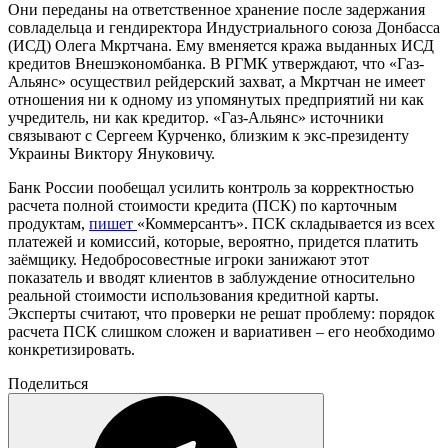
Они переданы на ответственное хранение после задержания
совладельца и гендиректора Индустриального союза Донбасса
(ИСД) Олега Мкртчана. Ему вменяется кража выданных ИСД
кредитов Внешэкономбанка. В РГМК утверждают, что «Газ-
Альянс» осуществил рейдерский захват, а Мкртчан не имеет
отношения ни к одному из упомянутых предприятий ни как
учредитель, ни как кредитор. «Газ-Альянс» источники
связывают с Сергеем Курченко, близким к экс-президенту
Украины Виктору Януковичу.
Банк России пообещал усилить контроль за корректностью
расчета полной стоимости кредита (ПСК) по карточным
продуктам,
пишет
«Коммерсантъ». ПСК складывается из всех
платежей и комиссий, которые, вероятно, придется платить
заёмщику. Недобросовестные игроки занижают этот
показатель и вводят клиентов в заблуждение относительно
реальной стоимости использования кредитной карты.
Эксперты считают, что проверки не решат проблему: порядок
расчета ПСК слишком сложен и вариативен – его необходимо
конкретизировать.
Поделиться