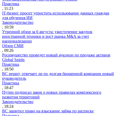
Практика
, 11:23
IT-бизнес просит упростить использование данных граждан
для обучения ИИ
Законодательство
, 10:59
Утренний обзор за 6 августа: ужесточение закупок
иностранной техники и рост рынка M&A за счет
национализации
Обзор СМИ
, 09:26
Росимущество проведет новый аукцион по продаже активов
Global Spirits
Практика
, 18:50
ВС решит, отвечает ли по долгам брошенной компании новый
руководитель
Практика
, 18:47
Путин подписал закон о новых правилах комплексного
развития территорий
Законодательство
, 18:24
ВС защитил право на взыскание займа по расписке
Практика