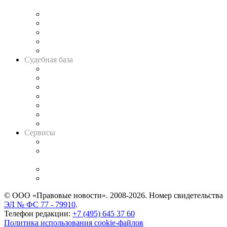
и твёрдой памяти»
Legal Design
Банкротная панорама
Советы для литигаторов
Сговоры на торгах
Авто
Судебная база
Картотека арбитражных дел
Решения арбитражных судов
Календарь рассмотрения арбитражных дел
Досье судей
Информация о судах
RSS лента новостей
Вакансии для юристов
Сервисы
Справочно-правовая система
Casebook: мониторинг дел
и компаний
Caselook: поиск и анализ практики
CASE.ONE: управление юридической службой
© ООО «Правовые новости». 2008-2026.
Номер свидетельства
ЭЛ № ФС 77 - 79910
.
Телефон редакции:
+7 (495) 645 37 60
Политика использования cookie-файлов