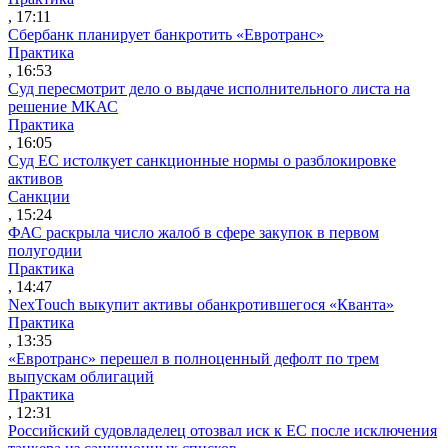
, 17:11
Сбербанк планирует банкротить «Евротранс»
Практика
, 16:53
Суд пересмотрит дело о выдаче исполнительного листа на
решение МКАС
Практика
, 16:05
Суд ЕС истолкует санкционные нормы о разблокировке
активов
Санкции
, 15:24
ФАС раскрыла число жалоб в сфере закупок в первом
полугодии
Практика
, 14:47
NexTouch выкупит активы обанкротившегося «Кванта»
Практика
, 13:35
«Евротранс» перешел в полноценный дефолт по трем
выпускам облигаций
Практика
, 12:31
Российский судовладелец отозвал иск к ЕС после исключения