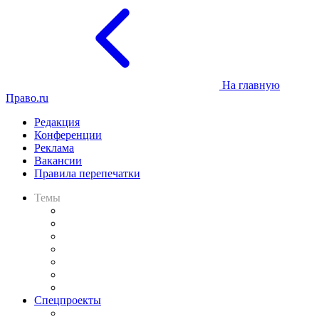
На главную
Право.ru
Редакция
Конференции
Реклама
Вакансии
Правила перепечатки
Темы
Практика
Законодательство
Процесс
Исследования
Рынок юридических услуг
Юридическое сообщество
Важнейшие правовые темы в прессе
Спецпроекты
Подкаст «В здравом уме