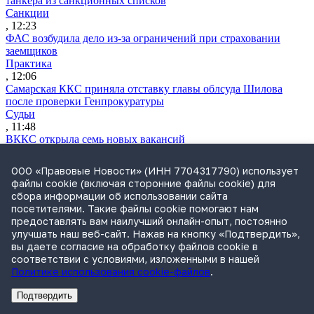
танкера из санкционных списков
Санкции
, 12:23
ФАС возбудила дело из-за ограничений при страховании
заемщиков
Практика
, 12:06
Самарская ККС приняла отставку главы облсуда Шилова
после проверки Генпрокуратуры
Судьи
, 11:48
ВККС открыла семь новых вакансий
Судьи
, 11:28
ООО «Правовые Новости» (ИНН 7704317790) использует
Власти обсуждают варианты приватизации «Сирены-Трэвел»
файлы cookie (включая сторонние файлы cookie) для
Практика
сбора информации об использовании сайта
, 10:50
посетителями. Такие файлы cookie помогают нам
Утренний обзор за 5 августа: поправки о защите контента при
предоставлять вам наилучший онлайн-опыт, постоянно
обучении нейросетей и правила «социальных» СЗПК
улучшать наш веб-сайт. Нажав на кнопку «Подтвердить»,
Обзор СМИ
вы даете согласие на обработку файлов cookie в
, 09:37
соответствии с условиями, изложенными в нашей
Путин подписал закон об ограничениях для осужденных
Политике использования cookie-файлов
.
релокантов
Законодательство
Подтвердить
, 19:32
Реклама
Адвокатское бюро Санкт-Петербурга «Вертикаль» ИНН 7841290773
Реклама
ООО "Право.ру" ИНН: 7704835288