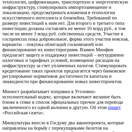
технологии, цифровизацию, транспортную и энергетическую
инфраструктуру, стимулировать импортозамещение и
локализацию, предусматривать вложения в технологии
искусственного интеллекта и блокчейна. Требований по
размеру инвестиций к ним нет. Для второго и третьего типа
инвестиции должны составлять не менее 10 млрд руб., в том
числе не менее 3 млрд руб. собственных средств. Участие в
госпроектах пока добровольное, форма этого участия неясная,
варианты – покупка облигаций госкомпаний или
финансирование их инвестпрограмм. Взамен Минфин
предлагает защиту и поддержку инвестиций – неухудшение
налоговых и тарифных условий, возмещение расходов на
инфраструктуру за счет уплаченных налогов. Стимулировать
кредитование таких проектов предлагается через банковское
регулирование нормативов достаточности капитала и
ликвидности при финансировании новых инвестпроектов.
Минюст разрабатывает поправки в Уголовно-
исполнительный кодекс, которые включают желание быть
ближе к семье в список официальных причин для перевода
заключенного из одной колонии в другую. Об этом
пишет
«Российская
газета
».
Минкультуры внесло в Госдуму два законопроекта, которые
направлены на борьбу с перекупщиками билетов на