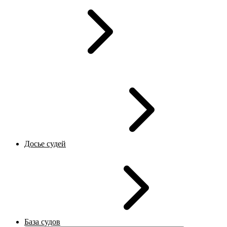
Досье судей
База судов