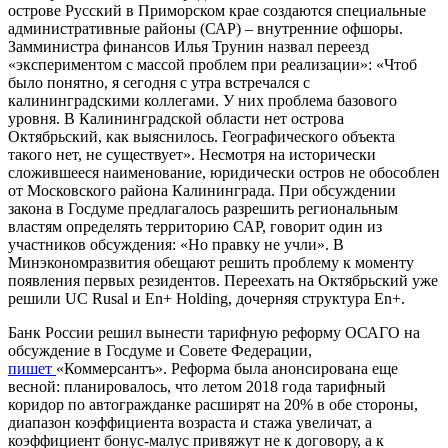
острове Русский в Приморском крае создаются специальные
административные районы (САР) – внутренние офшоры.
Замминистра финансов Илья Трунин назвал переезд
«экспериментом с массой проблем при реализации»: «Чтоб
было понятно, я сегодня с утра встречался с
калининградскими коллегами. У них проблема базового
уровня. В Калининградской области нет острова
Октябрьский, как выяснилось. Географического объекта
такого нет, не существует». Несмотря на исторически
сложившееся наименование, юридически остров не обособлен
от Московского района Калининграда. При обсуждении
закона в Госдуме предлагалось разрешить региональным
властям определять территорию САР, говорит один из
участников обсуждения: «Но правку не учли». В
Минэкономразвития обещают решить проблему к моменту
появления первых резидентов. Переехать на Октябрьский уже
решили UC Rusal и En+ Holding, дочерняя структура
En+
.
Банк России решил вынести тарифную реформу ОСАГО на
обсуждение в Госдуме и Совете Федерации,
пишет
«Коммерсантъ». Реформа была анонсирована еще
весной: планировалось, что летом 2018 года тарифный
коридор по автогражданке расширят на 20% в обе стороны,
диапазон коэффициента возраста и стажа увеличат, а
коэффициент бонус-малус привяжут не к договору, а к