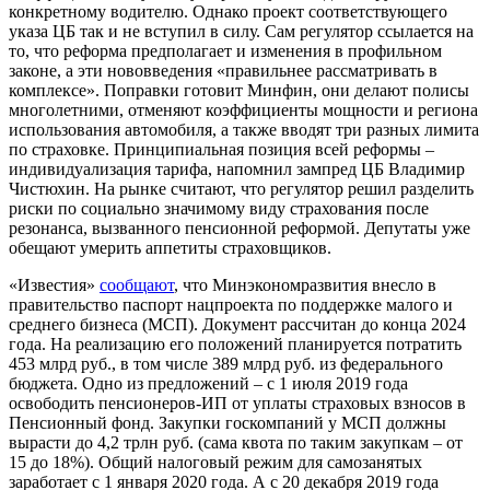
конкретному водителю. Однако проект соответствующего
указа ЦБ так и не вступил в силу. Сам регулятор ссылается на
то, что реформа предполагает и изменения в профильном
законе, а эти нововведения «правильнее рассматривать в
комплексе». Поправки готовит Минфин, они делают полисы
многолетними, отменяют коэффициенты мощности и региона
использования автомобиля, а также вводят три разных лимита
по страховке. Принципиальная позиция всей реформы –
индивидуализация тарифа, напомнил зампред ЦБ Владимир
Чистюхин. На рынке считают, что регулятор решил разделить
риски по социально значимому виду страхования после
резонанса, вызванного пенсионной реформой. Депутаты уже
обещают умерить аппетиты
страховщиков
.
«Известия»
сообщают
, что Минэкономразвития внесло в
правительство паспорт нацпроекта по поддержке малого и
среднего бизнеса (МСП). Документ рассчитан до конца 2024
года. На реализацию его положений планируется потратить
453 млрд руб., в том числе 389 млрд руб. из федерального
бюджета. Одно из предложений – с 1 июля 2019 года
освободить пенсионеров-ИП от уплаты страховых взносов в
Пенсионный фонд. Закупки госкомпаний у МСП должны
вырасти до 4,2 трлн руб. (сама квота по таким закупкам – от
15 до 18%). Общий налоговый режим для самозанятых
заработает с 1 января 2020 года. А с 20 декабря 2019 года