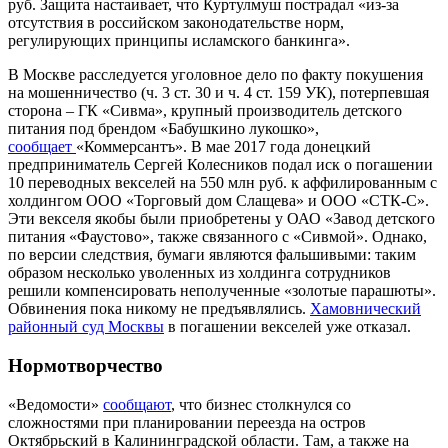
руб. Защита настаивает, что Куртулмуш пострадал «из-за
отсутствия в российском законодательстве норм,
регулирующих принципы исламского банкинга».
В Москве расследуется уголовное дело по факту покушения
на мошенничество (ч. 3 ст. 30 и ч. 4 ст. 159 УК), потерпевшая
сторона – ГК «Сивма», крупный производитель детского
питания под брендом «Бабушкино лукошко»,
сообщает
«Коммерсантъ». В мае 2017 года донецкий
предприниматель Сергей Колесников подал иск о погашении
10 переводных векселей на 550 млн руб. к аффилированным с
холдингом ООО «Торговый дом Слащева» и ООО «СТК-С».
Эти векселя якобы были приобретены у ОАО «Завод детского
питания «Фаустово», также связанного с «Сивмой». Однако,
по версии следствия, бумаги являются фальшивыми: таким
образом несколько уволенных из холдинга сотрудников
решили компенсировать неполученные «золотые парашюты».
Обвинения пока никому не предъявлялись.
Хамовнический
районный суд Москвы
в погашении векселей уже отказал.
Нормотворчество
«Ведомости»
сообщают
, что бизнес столкнулся со
сложностями при планировании переезда на остров
Октябрьский в Калининградской области. Там, а также на