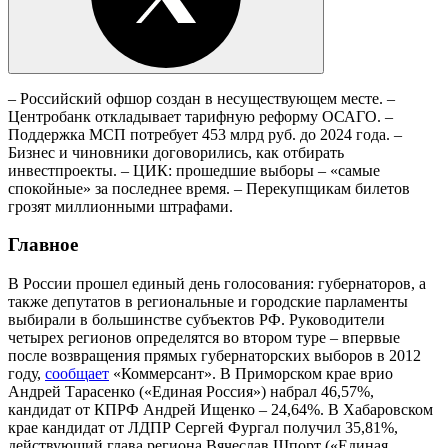
– Российский офшор создан в несуществующем месте. –
Центробанк откладывает тарифную реформу ОСАГО. –
Поддержка МСП потребует 453 млрд руб. до 2024 года. –
Бизнес и чиновники договорились, как отбирать
инвестпроекты. – ЦИК: прошедшие выборы – «самые
спокойные» за последнее время. – Перекупщикам билетов
грозят миллионными штрафами.
Главное
В России прошел единый день голосования: губернаторов, а
также депутатов в региональные и городские парламенты
выбирали в большинстве субъектов РФ. Руководители
четырех регионов определятся во втором туре – впервые
после возвращения прямых губернаторских выборов в 2012
году,
сообщает
«Коммерсант». В Приморском крае врио
Андрей Тарасенко («Единая Россия») набрал 46,57%,
кандидат от КПРФ Андрей Ищенко – 24,64%. В Хабаровском
крае кандидат от ЛДПР Сергей Фургал получил 35,81%,
действующий глава региона Вячеслав Шпорт («Единая