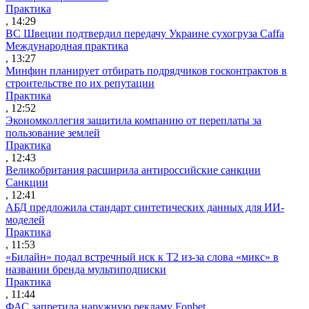
Практика
, 14:29
ВС Швеции подтвердил передачу Украине сухогруза Caffa
Международная практика
, 13:27
Минфин планирует отбирать подрядчиков госконтрактов в
строительстве по их репутации
Практика
, 12:52
Экономколлегия защитила компанию от переплаты за
пользование землей
Практика
, 12:43
Великобритания расширила антироссийские санкции
Санкции
, 12:41
АБД предложила стандарт синтетических данных для ИИ-
моделей
Практика
, 11:53
«Билайн» подал встречный иск к Т2 из-за слова «микс» в
названии бренда мультиподписки
Практика
, 11:44
ФАС запретила наружную рекламу Fonbet