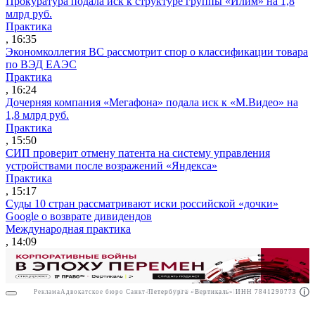
Прокуратура подала иск к структуре группы «Илим» на 1,8
млрд руб.
Практика
, 16:35
Экономколлегия ВС рассмотрит спор о классификации товара
по ВЭД ЕАЭС
Практика
, 16:24
Дочерняя компания «Мегафона» подала иск к «М.Видео» на
1,8 млрд руб.
Практика
, 15:50
СИП проверит отмену патента на систему управления
устройствами после возражений «Яндекса»
Практика
, 15:17
Суды 10 стран рассматривают иски российской «дочки»
Google о возврате дивидендов
Международная практика
, 14:09
Реклама
Адвокатское бюро Санкт-Петербурга «Вертикаль» ИНН 7841290773
Реклама
ООО "Право.ру" ИНН: 7704835288