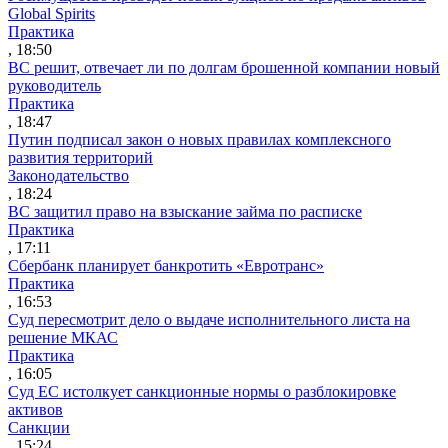
Global Spirits
Практика
, 18:50
ВС решит, отвечает ли по долгам брошенной компании новый
руководитель
Практика
, 18:47
Путин подписал закон о новых правилах комплексного
развития территорий
Законодательство
, 18:24
ВС защитил право на взыскание займа по расписке
Практика
, 17:11
Сбербанк планирует банкротить «Евротранс»
Практика
, 16:53
Суд пересмотрит дело о выдаче исполнительного листа на
решение МКАС
Практика
, 16:05
Суд ЕС истолкует санкционные нормы о разблокировке
активов
Санкции
, 15:24