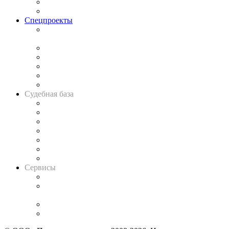
Юридическое сообщество
Важнейшие правовые темы в прессе
Спецпроекты
Подкаст «В здравом уме
и твёрдой памяти»
Legal Design
Банкротная панорама
Советы для литигаторов
Сговоры на торгах
Авто
Судебная база
Картотека арбитражных дел
Решения арбитражных судов
Календарь рассмотрения арбитражных дел
Досье судей
Информация о судах
RSS лента новостей
Вакансии для юристов
Сервисы
Справочно-правовая система
Casebook: мониторинг дел
и компаний
Caselook: поиск и анализ практики
CASE.ONE: управление юридической службой