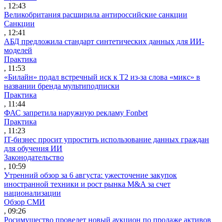
, 12:43
Великобритания расширила антироссийские санкции
Санкции
, 12:41
АБД предложила стандарт синтетических данных для ИИ-
моделей
Практика
, 11:53
«Билайн» подал встречный иск к Т2 из-за слова «микс» в
названии бренда мультиподписки
Практика
, 11:44
ФАС запретила наружную рекламу Fonbet
Практика
, 11:23
IT-бизнес просит упростить использование данных граждан
для обучения ИИ
Законодательство
, 10:59
Утренний обзор за 6 августа: ужесточение закупок
иностранной техники и рост рынка M&A за счет
национализации
Обзор СМИ
, 09:26
Росимущество проведет новый аукцион по продаже активов