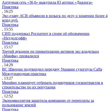
Аптечная сеть «36,6» выкупила 83 аптеки «Диалога»
Практика
, 16:25
Экс-главу АСВ объявили в розыск по делу о хищении более 4
млрд руб.
Практика
, 15:55
СИП поддержал Роспатент в споре об обозначении
«Нетдолгофф»
Практика
, 15:17
Третий аукцион по приватизации активов экс-владельца
«Макфы» провалился
Практика
, 14:29
ВС Швеции подтвердил передачу Украине сухогруза Caffa
Международная практика
, 13:27
Минфин планирует отбирать подрядчиков госконтрактов в
строительстве по их репутации
Практика
, 12:52
Экономколлегия защитила компанию от переплаты за
пользование землей
Практика