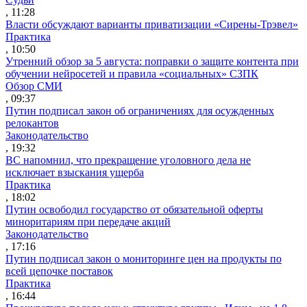
, 11:28
Власти обсуждают варианты приватизации «Сирены-Трэвел»
Практика
, 10:50
Утренний обзор за 5 августа: поправки о защите контента при
обучении нейросетей и правила «социальных» СЗПК
Обзор СМИ
, 09:37
Путин подписал закон об ограничениях для осужденных
релокантов
Законодательство
, 19:32
ВС напомнил, что прекращение уголовного дела не
исключает взыскания ущерба
Практика
, 18:02
Путин освободил государство от обязательной оферты
миноритариям при передаче акций
Законодательство
, 17:16
Путин подписал закон о мониторинге цен на продукты по
всей цепочке поставок
Практика
, 16:44