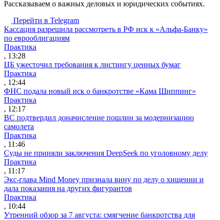
Рассказываем о важных деловых и юридических событиях.
Перейти в Telegram
Кассация разрешила рассмотреть в РФ иск к «Альфа-Банку»
по еврооблигациям
Практика
, 13:28
ЦБ ужесточил требования к листингу ценных бумаг
Практика
, 12:44
ФНС подала новый иск о банкротстве «Кама Шиппинг»
Практика
, 12:17
ВС подтвердил доначисление пошлин за модернизацию
самолета
Практика
, 11:46
Суды не приняли заключения DeepSeek по уголовному делу
Практика
, 11:17
Экс-глава Mind Money признала вину по делу о хищении и
дала показания на других фигурантов
Практика
, 10:44
Утренний обзор за 7 августа: смягчение банкротства для