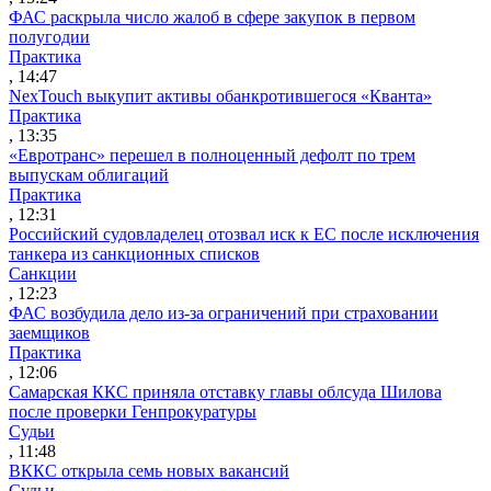
ФАС раскрыла число жалоб в сфере закупок в первом
полугодии
Практика
, 14:47
NexTouch выкупит активы обанкротившегося «Кванта»
Практика
, 13:35
«Евротранс» перешел в полноценный дефолт по трем
выпускам облигаций
Практика
, 12:31
Российский судовладелец отозвал иск к ЕС после исключения
танкера из санкционных списков
Санкции
, 12:23
ФАС возбудила дело из-за ограничений при страховании
заемщиков
Практика
, 12:06
Самарская ККС приняла отставку главы облсуда Шилова
после проверки Генпрокуратуры
Судьи
, 11:48
ВККС открыла семь новых вакансий
Судьи