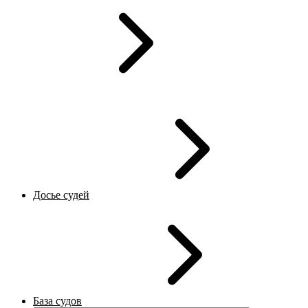
Досье судей
База судов