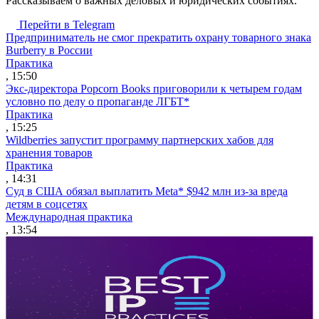
Рассказываем о важных деловых и юридических событиях.
Перейти в Telegram
Предприниматель не смог прекратить охрану товарного знака
Burberry в России
Практика
, 15:50
Экс-директора Popcorn Books приговорили к четырем годам
условно по делу о пропаганде ЛГБТ*
Практика
, 15:25
Wildberries запустит программу партнерских хабов для
хранения товаров
Практика
, 14:31
Суд в США обязал выплатить Meta* $942 млн из-за вреда
детям в соцсетях
Международная практика
, 13:54