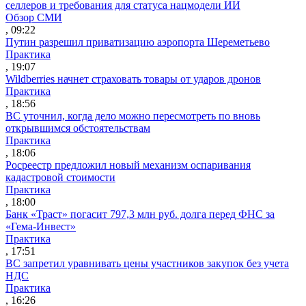
селлеров и требования для статуса нацмодели ИИ
Обзор СМИ
, 09:22
Путин разрешил приватизацию аэропорта Шереметьево
Практика
, 19:07
Wildberries начнет страховать товары от ударов дронов
Практика
, 18:56
ВС уточнил, когда дело можно пересмотреть по вновь
открывшимся обстоятельствам
Практика
, 18:06
Росреестр предложил новый механизм оспаривания
кадастровой стоимости
Практика
, 18:00
Банк «Траст» погасит 797,3 млн руб. долга перед ФНС за
«Гема-Инвест»
Практика
, 17:51
ВС запретил уравнивать цены участников закупок без учета
НДС
Практика
, 16:26