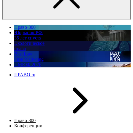
Право-300
Юррынок РФ:
35 лет спустя
Экологическое
право
Best Law
Firm Marketing
ПМЮФ 2026
ПРАВО.ru
Право-300
Конференции