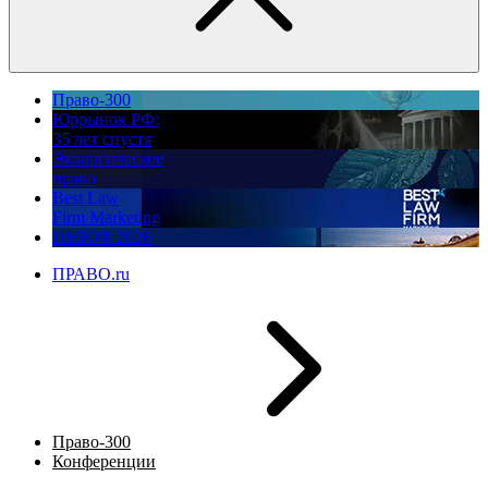
Право-300
Юррынок РФ:
35 лет спустя
Экологическое
право
Best Law
Firm Marketing
ПМЮФ 2026
ПРАВО.ru
Право-300
Конференции