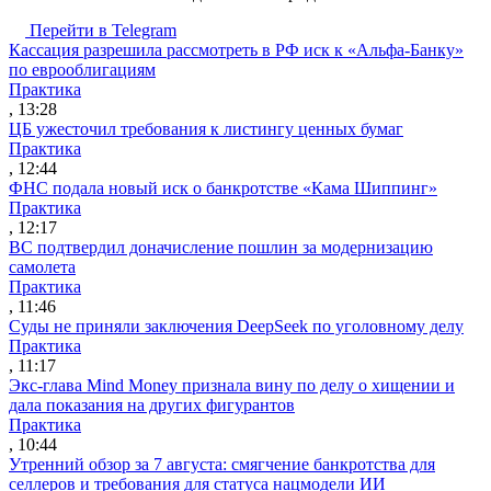
Перейти в Telegram
Кассация разрешила рассмотреть в РФ иск к «Альфа-Банку»
по еврооблигациям
Практика
, 13:28
ЦБ ужесточил требования к листингу ценных бумаг
Практика
, 12:44
ФНС подала новый иск о банкротстве «Кама Шиппинг»
Практика
, 12:17
ВС подтвердил доначисление пошлин за модернизацию
самолета
Практика
, 11:46
Суды не приняли заключения DeepSeek по уголовному делу
Практика
, 11:17
Экс-глава Mind Money признала вину по делу о хищении и
дала показания на других фигурантов
Практика
, 10:44
Утренний обзор за 7 августа: смягчение банкротства для
селлеров и требования для статуса нацмодели ИИ