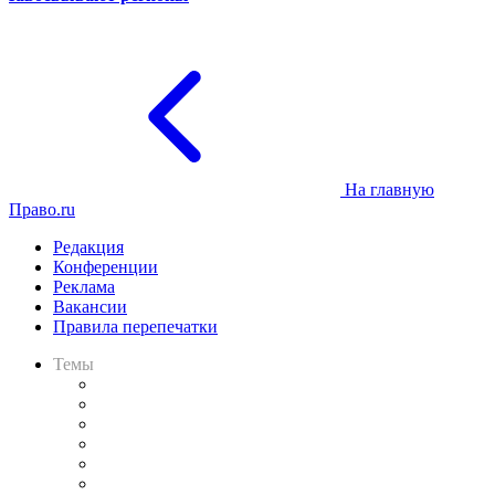
На главную
Право.ru
Редакция
Конференции
Реклама
Вакансии
Правила перепечатки
Темы
Практика
Законодательство
Процесс
Исследования
Рынок юридических услуг
Юридическое сообщество