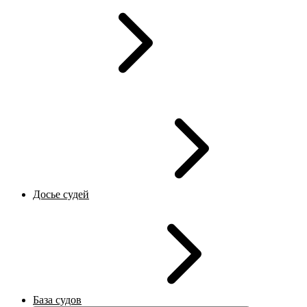
Досье судей
База судов