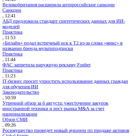
Великобритания расширила антироссийские санкции
Санкции
, 12:41
АБД предложила стандарт синтетических данных для ИИ-
моделей
Практика
, 11:53
«Билайн» подал встречный иск к Т2 из-за слова «микс» в
названии бренда мультиподписки
Практика
, 11:44
ФАС запретила наружную рекламу Fonbet
Практика
, 11:23
IT-бизнес просит упростить использование данных граждан
для обучения ИИ
Законодательство
, 10:59
Утренний обзор за 6 августа: ужесточение закупок
иностранной техники и рост рынка M&A за счет
национализации
Обзор СМИ
, 09:26
Росимущество проведет новый аукцион по продаже активов
Global Spirits