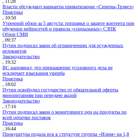
, 11:28
Власти обсуждают варианты приватизации «Сирены-Трэвел»
Практика
, 10:50
Утренний обзор за 5 августа: поправки о защите контента при
обучении нейросетей и правила «социальных» СЗПК
Обзор СМИ
, 09:37
Путин подписал закон об ограничениях для осужденных
релокантов
Законодательство
, 19:32
ВС напомнил, что прекращение уголовного дела не
исключает взыскания ущерба
Практика
, 18:02
Путин освободил государство от обязательной оферты
миноритариям при передаче акций
Законодательство
, 17:16
Путин подписал закон о мониторинге цен на продукты по
всей цепочке поставок
Практика
, 16:44
Прокуратура подала иск к структуре группы «Илим» на 1,8