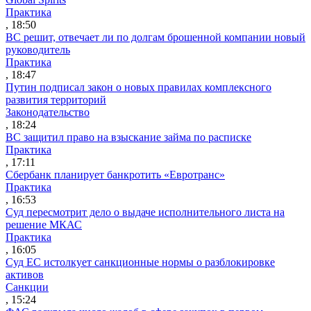
Практика
, 18:50
ВС решит, отвечает ли по долгам брошенной компании новый
руководитель
Практика
, 18:47
Путин подписал закон о новых правилах комплексного
развития территорий
Законодательство
, 18:24
ВС защитил право на взыскание займа по расписке
Практика
, 17:11
Сбербанк планирует банкротить «Евротранс»
Практика
, 16:53
Суд пересмотрит дело о выдаче исполнительного листа на
решение МКАС
Практика
, 16:05
Суд ЕС истолкует санкционные нормы о разблокировке
активов
Санкции
, 15:24