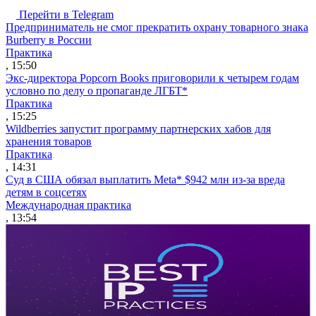
Перейти в Telegram
Предприниматель не смог прекратить охрану товарного знака
Burberry в России
Практика
, 15:50
Экс-директора Popcorn Books приговорили к четырем годам
условно по делу о пропаганде ЛГБТ*
Практика
, 15:25
Wildberries запустит программу партнерских хабов для
хранения товаров
Практика
, 14:31
Суд в США обязал выплатить Meta* $942 млн из-за вреда
детям в соцсетях
Международная практика
, 13:54