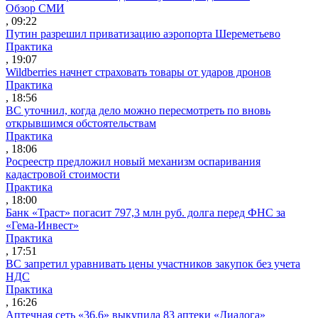
Обзор СМИ
, 09:22
Путин разрешил приватизацию аэропорта Шереметьево
Практика
, 19:07
Wildberries начнет страховать товары от ударов дронов
Практика
, 18:56
ВС уточнил, когда дело можно пересмотреть по вновь
открывшимся обстоятельствам
Практика
, 18:06
Росреестр предложил новый механизм оспаривания
кадастровой стоимости
Практика
, 18:00
Банк «Траст» погасит 797,3 млн руб. долга перед ФНС за
«Гема-Инвест»
Практика
, 17:51
ВС запретил уравнивать цены участников закупок без учета
НДС
Практика
, 16:26
Аптечная сеть «36,6» выкупила 83 аптеки «Диалога»