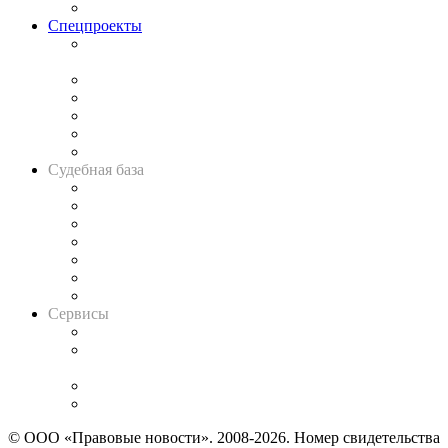
Важнейшие правовые темы в прессе
Спецпроекты
Подкаст «В здравом уме
и твёрдой памяти»
Legal Design
Банкротная панорама
Советы для литигаторов
Сговоры на торгах
Авто
Судебная база
Картотека арбитражных дел
Решения арбитражных судов
Календарь рассмотрения арбитражных дел
Досье судей
Информация о судах
RSS лента новостей
Вакансии для юристов
Сервисы
Справочно-правовая система
Casebook: мониторинг дел
и компаний
Caselook: поиск и анализ практики
CASE.ONE: управление юридической службой
© ООО «Правовые новости». 2008-2026.
Номер свидетельства