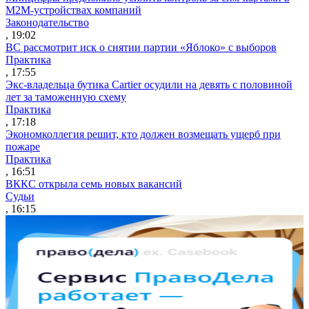
M2M-устройствах компаний
Законодательство
, 19:02
ВС рассмотрит иск о снятии партии «Яблоко» с выборов
Практика
, 17:55
Экс-владельца бутика Cartier осудили на девять с половиной
лет за таможенную схему
Практика
, 17:18
Экономколлегия решит, кто должен возмещать ущерб при
пожаре
Практика
, 16:51
ВККС открыла семь новых вакансий
Судьи
, 16:15