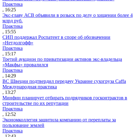
Практика
, 16:25
Экс-главу АСВ объявили в розыск по делу о хищении более 4
млрд руб.
Практика
, 15:55
СИП поддержал Роспатент в споре об обозначении
«Нетдолгофф»
Практика
, 15:17
Третий аукцион по приватизации активов экс-владельца
«Макфы» провалился
Практика
, 14:29
ВС Швеции подтвердил передачу Украине сухогруза Caffa
Международная практика
, 13:27
Минфин планирует отбирать подрядчиков госконтрактов в
строительстве по их репутации
Практика
, 12:52
Экономколлегия защитила компанию от переплаты за
пользование землей
Практика
, 12:43