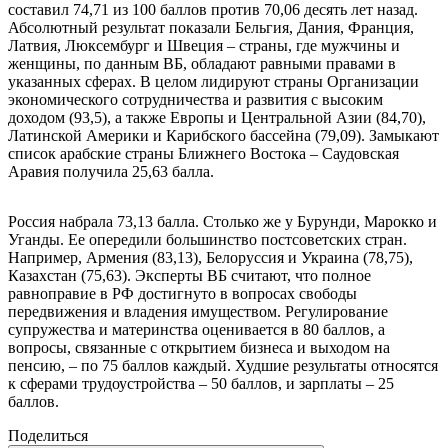
составил 74,71 из 100 баллов против 70,06 десять лет назад.
Абсолютный результат показали Бельгия, Дания, Франция,
Латвия, Люксембург и Швеция – страны, где мужчины и
женщины, по данным ВБ, обладают равными правами в
указанных сферах. В целом лидируют страны Организации
экономического сотрудничества и развития с высоким
доходом (93,5), а также Европы и Центральной Азии (84,70),
Латинской Америки и Карибского бассейна (79,09). Замыкают
список арабские страны Ближнего Востока – Саудовская
Аравия получила 25,63 балла.
Россия набрала 73,13 балла. Столько же у Бурунди, Марокко и
Уганды. Ее опередили большинство постсоветских стран.
Например, Армения (83,13), Белоруссия и Украина (78,75),
Казахстан (75,63). Эксперты ВБ считают, что полное
равноправие в РФ достигнуто в вопросах свободы
передвижения и владения имуществом. Регулирование
супружества и материнства оценивается в 80 баллов, а
вопросы, связанные с открытием бизнеса и выходом на
пенсию, – по 75 баллов каждый. Худшие результаты относятся
к сферами трудоустройства – 50 баллов, и зарплаты – 25
баллов.
Поделиться