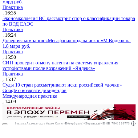
млрд руб.
Практика
, 16:35
Экономколлегия ВС рассмотрит спор о классификации товара
по ВЭД ЕАЭС
Практика
, 16:24
Дочерняя компания «Мегафона» подала иск к «М.Видео» на
1,8 млрд руб.
Практика
, 15:50
СИП проверит отмену патента на систему управления
устройствами после возражений «Яндекса»
Практика
, 15:17
Суды 10 стран рассматривают иски российской «дочки»
Google о возврате дивидендов
Международная практика
, 14:09
Реклама
Адвокатское бюро Санкт-Петербурга «Вертикаль» ИНН 7841290773
Реклама
АО"Право.ру" ИНН: 7708095468