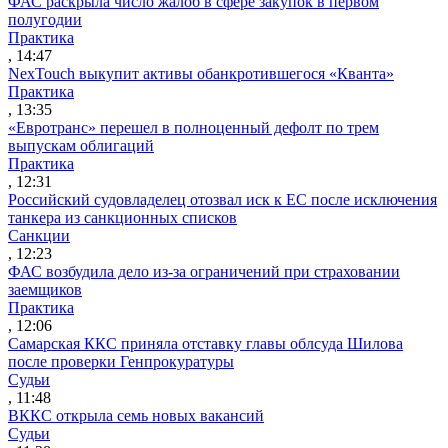
ФАС раскрыла число жалоб в сфере закупок в первом
полугодии
Практика
, 14:47
NexTouch выкупит активы обанкротившегося «Кванта»
Практика
, 13:35
«Евротранс» перешел в полноценный дефолт по трем
выпускам облигаций
Практика
, 12:31
Российский судовладелец отозвал иск к ЕС после исключения
танкера из санкционных списков
Санкции
, 12:23
ФАС возбудила дело из-за ограничений при страховании
заемщиков
Практика
, 12:06
Самарская ККС приняла отставку главы облсуда Шилова
после проверки Генпрокуратуры
Судьи
, 11:48
ВККС открыла семь новых вакансий
Судьи