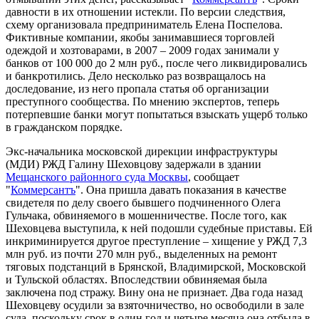
давности в их отношении истекли. По версии следствия,
схему организовала предприниматель Елена Поспелова.
Фиктивные компании, якобы занимавшиеся торговлей
одеждой и хозтоварами, в 2007 – 2009 годах занимали у
банков от 100 000 до 2 млн руб., после чего ликвидировались
и банкротились. Дело несколько раз возвращалось на
доследование, из него пропала статья об организации
преступного сообщества. По мнению экспертов, теперь
потерпевшие банки могут попытаться взыскать ущерб только
в гражданском порядке.
Экс-начальника московской дирекции инфраструктуры
(МДИ) РЖД Галину Шеховцову задержали в здании
Мещанского районного суда Москвы
, сообщает
"
Коммерсантъ
". Она пришла давать показания в качестве
свидетеля по делу своего бывшего подчиненного Олега
Гульчака, обвиняемого в мошенничестве. После того, как
Шеховцева выступила, к ней подошли судебные приставы. Ей
инкриминируется другое преступление – хищение у РЖД 7,3
млн руб. из почти 270 млн руб., выделенных на ремонт
тяговых подстанций в Брянской, Владимирской, Московской
и Тульской областях. Впоследствии обвиняемая была
заключена под стражу. Вину она не признает. Два года назад
Шеховцеву осудили за взяточничество, но освободили в зале
суда, поскольку срок в один год и четыре месяца она отбыла в