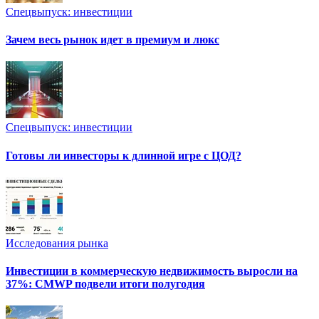
Спецвыпуск: инвестиции
Зачем весь рынок идет в премиум и люкс
Спецвыпуск: инвестиции
Готовы ли инвесторы к длинной игре с ЦОД?
Исследования рынка
Инвестиции в коммерческую недвижимость выросли на
37%: CMWP подвели итоги полугодия