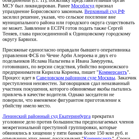
объединений (ст. 11), поскольку представительный орган
МСУ был ликвидирован. Ранее
Мособлсуд
признал
упразднение Борисовского законным.
Верховный суд РФ
засилил решение, указав, что сельское поселение вне
муниципального района или городского округа существовать
не может. Заявление в ЕСПЧ готов подать также Сергей
Теняев, глава присоединенной к Одинцовскому городскому
округу Барвихи.
Присяжные единогласно оправдали бывшего оперативника
управления ФСБ по Чечне Арби Алероева и двух его
подельников Ислама Нальгиева и Ивана Замуруева,
готовивших, по версии следствия, убийство воронежского
предпринимателя Кирилла Корнева, пишет "
Коммерсантъ
".
Процесс идет в
Савеловском районном суде Москвы
. Заказчик
преступления неизвестен. Заговорщиков сдал неназванный
участник покушения, которого обвиняемые якобы пытались
привлечь в качестве водителя. Однако заседатели не
поверили, что вменяемое фигурантом приготовление к
убийству имело место.
Ленинский районный суд Екатеринбурга
прекратил
уголовное дело против большинства предполагаемых членов
межрегиональной преступной группировки, которые
обвинялись в хищении у пяти банков более 150 млн руб. и
отмывании этих денег, рассказывает "
Коммерсантъ
". Сроки