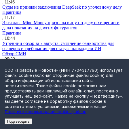
, 11:46
Суды не приняли заключения DeepSeek по уголовному делу
Практика
, 11:17
Экс-глава Mind Money признала вину по делу о хищении и
дала показания на других фигурантов
Практика
, 10:44
Утренний обзор за 7 августа: смягчение банкротства для
селлеров и требования для статуса нацмодели ИИ
Обзор СМИ
, 09:22
Путин разрешил приватизацию аэропорта Шереметьево
Практика
ООО «Правовые Новости» (ИНН 7704317790) использует
, 19:07
файлы cookie (включая сторонние файлы cookie) для
Wildberries начнет страховать товары от ударов дронов
сбора информации об использовании сайта
Практика
посетителями. Такие файлы cookie помогают нам
, 18:56
предоставлять вам наилучший онлайн-опыт, постоянно
ВС уточнил, когда дело можно пересмотреть по вновь
улучшать наш веб-сайт. Нажав на кнопку «Подтвердить»,
открывшимся обстоятельствам
вы даете согласие на обработку файлов cookie в
Практика
соответствии с условиями, изложенными в нашей
, 18:06
Политике использования cookie-файлов
.
Росреестр предложил новый механизм оспаривания
кадастровой стоимости
Подтвердить
Реклама
Адвокатское бюро Санкт-Петербурга «Вертикаль» ИНН 7841290773
Реклама
АО"Право.ру" ИНН: 7708095468
Практика