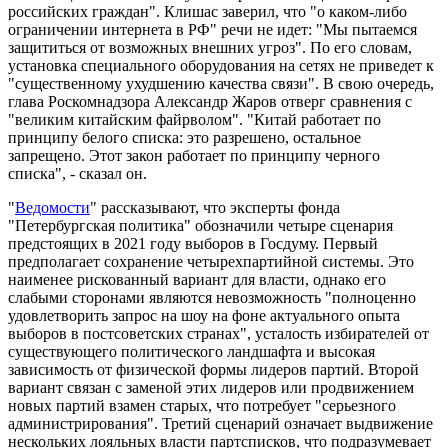
российских граждан". Клишас заверил, что "о каком-либо
ограничении интернета в РФ" речи не идет: "Мы пытаемся
защититься от возможных внешних угроз". По его словам,
установка специального оборудования на сетях не приведет к
"существенному ухудшению качества связи". В свою очередь,
глава Роскомнадзора Александр Жаров отверг сравнения с
"великим китайским файрволом". "Китай работает по
принципу белого списка: это разрешено, остальное
запрещено. Этот закон работает по принципу черного
списка", - сказал
он
.
"
Ведомости
" рассказывают, что эксперты фонда
"Петербургская политика" обозначили четыре сценария
предстоящих в 2021 году выборов в Госдуму. Первый
предполагает сохранение четырехпартийной системы. Это
наименее рискованный вариант для власти, однако его
слабыми сторонами являются невозможность "полноценно
удовлетворить запрос на шоу на фоне актуального опыта
выборов в постсоветских странах", усталость избирателей от
существующего политического ландшафта и высокая
зависимость от физической формы лидеров партий. Второй
вариант связан с заменой этих лидеров или продвижением
новых партий взамен старых, что потребует "серьезного
администрирования". Третий сценарий означает выдвижение
нескольких лояльных власти партсписков, что подразумевает