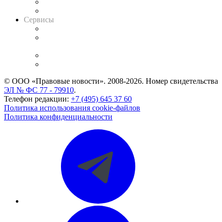
RSS лента новостей
Вакансии для юристов
Сервисы
Справочно-правовая система
Casebook: мониторинг дел
и компаний
Caselook: поиск и анализ практики
CASE.ONE: управление юридической службой
© ООО «Правовые новости». 2008-2026.
Номер свидетельства
ЭЛ № ФС 77 - 79910
.
Телефон редакции:
+7 (495) 645 37 60
Политика использования cookie-файлов
Политика конфиденциальности