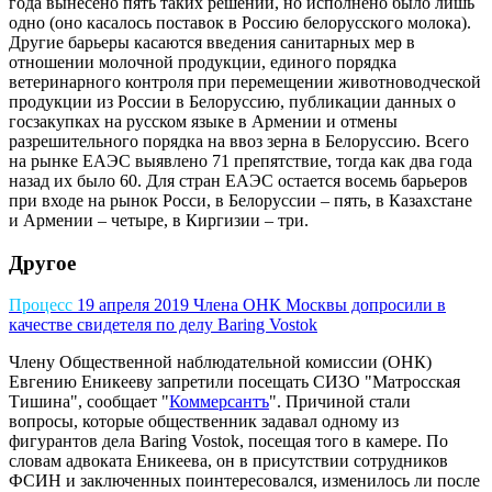
года вынесено пять таких решений, но исполнено было лишь
одно (оно касалось поставок в Россию белорусского молока).
Другие барьеры касаются введения санитарных мер в
отношении молочной продукции, единого порядка
ветеринарного контроля при перемещении животноводческой
продукции из России в Белоруссию, публикации данных о
госзакупках на русском языке в Армении и отмены
разрешительного порядка на ввоз зерна в Белоруссию. Всего
на рынке ЕАЭС выявлено 71 препятствие, тогда как два года
назад их было 60. Для стран ЕАЭС остается восемь барьеров
при входе на рынок Росси, в Белоруссии – пять, в Казахстане
и Армении – четыре, в Киргизии – три.
Другое
Процесс
19 апреля 2019
Члена ОНК Москвы допросили в
качестве свидетеля по делу Baring Vostok
Члену Общественной наблюдательной комиссии (ОНК)
Евгению Еникееву запретили посещать СИЗО "Матросская
Тишина", сообщает "
Коммерсантъ
". Причиной стали
вопросы, которые общественник задавал одному из
фигурантов дела Baring Vostok, посещая того в камере. По
словам адвоката Еникеева, он в присутствии сотрудников
ФСИН и заключенных поинтересовался, изменилось ли после