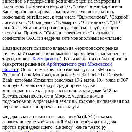
виновной в поддержании розничных цен на смартфоны и
планшеты. По мнению ведомства, "дочка" южнокорейской
Samsung координировала экономическую деятельность
нескольких ритейлеров, в том числе "Вымпелкома", "Связной
логистики", "Эльдорадо", "Юлмарта", "Ситилинка", "ДНС
ритейла". Компании грозит штраф до 5 млн руб., говорят
эксперты. При этом "Самсунг электроникс" оказывала
содействие ФАС и внедрила антимонопольный комплаенс.
Недвижимость бывшего владельца Черкизовского рынка
Тельмана Исмаилова в ближайшее время будет выставлена на
торги, пишет "
Коммерсантъ
". В начале марта он был признан
банкротом решением
Арбитражного суда Московской
области
. Основными кредиторами выступают БМ-банк
(бывший Банк Москвы), кипрская Sezaria Limited и Deutsche
Bank, которым Исмаилов задолжал 19,2 млрд, 10,4 млрд и 967
млн руб. С молотка уйдут, среди прочего, две
многокомнатные квартиры в историческом доме №18 на
Кутузовском проспекте в Москве, частные дома в
подмосковной Апрелевке и земля в Сколково, выделенная под
нереализованный проект гольф-клуба.
Федеральная антимонопольная служба (ФАС) отказала
сервису интернет-объявлений Avito в возбуждении дела
против принадлежащего "Яндексу" сайта "Авто.ру",