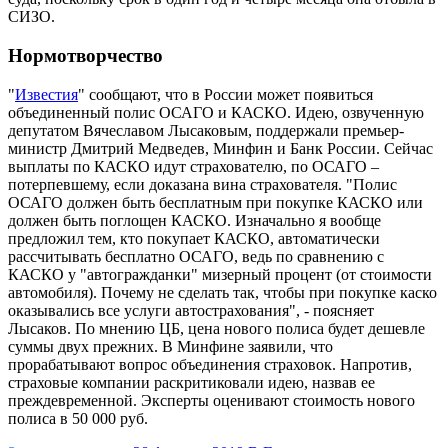
СИЗО.
Нормотворчество
"
Известия
" сообщают, что в России может появиться
объединенный полис ОСАГО и КАСКО. Идею, озвученную
депутатом Вячеславом Лысаковым, поддержали премьер-
министр Дмитрий Медведев, Минфин и Банк России. Сейчас
выплаты по КАСКО идут страхователю, по ОСАГО –
потерпевшему, если доказана вина страхователя. "Полис
ОСАГО должен быть бесплатным при покупке КАСКО или
должен быть поглощен КАСКО. Изначально я вообще
предложил тем, кто покупает КАСКО, автоматически
рассчитывать бесплатно ОСАГО, ведь по сравнению с
КАСКО у "автогражданки" мизерный процент (от стоимости
автомобиля). Почему не сделать так, чтобы при покупке каско
оказывались все услуги автострахования", - поясняет
Лысаков. По мнению ЦБ, цена нового полиса будет дешевле
суммы двух прежних. В Минфине заявили, что
прорабатывают вопрос объединения страховок. Напротив,
страховые компании раскритиковали идею, назвав ее
преждевременной. Эксперты оценивают стоимость нового
полиса в 50 000 руб.