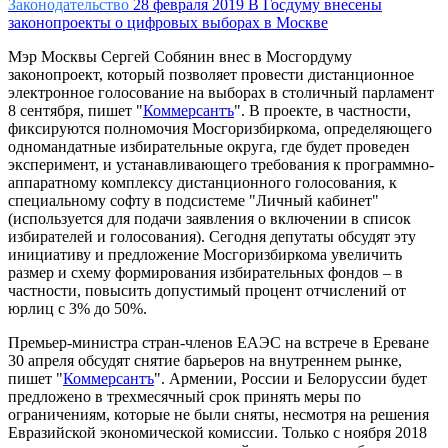
Законодательство
28 февраля 2019
В Госдуму внесены
законопроекты о цифровых выборах в Москве
Мэр Москвы Сергей Собянин внес в Мосгордуму
законопроект, который позволяет провести дистанционное
электронное голосование на выборах в столичный парламент
8 сентября, пишет "
Коммерсантъ
". В проекте, в частности,
фиксируются полномочия Мосгоризбиркома, определяющего
одномандатные избирательные округа, где будет проведен
эксперимент, и устанавливающего требования к программно-
аппаратному комплексу дистанционного голосования, к
специальному софту в подсистеме "Личный кабинет"
(используется для подачи заявления о включении в список
избирателей и голосования). Сегодня депутаты обсудят эту
инициативу и предложение Мосгоризбиркома увеличить
размер и схему формирования избирательных фондов – в
частности, повысить допустимый процент отчислений от
юрлиц с 3% до 50%.
Премьер-министра стран-членов ЕАЭС на встрече в Ереване
30 апреля обсудят снятие барьеров на внутреннем рынке,
пишет "
Коммерсантъ
". Армении, России и Белоруссии будет
предложено в трехмесячный срок принять меры по
ограничениям, которые не были сняты, несмотря на решения
Евразийской экономической комиссии. Только с ноября 2018