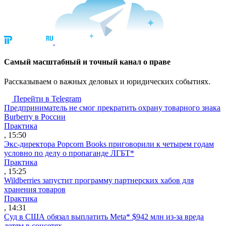
Cамый масштабный и точный канал о праве
Рассказываем о важных деловых и юридических событиях.
Перейти в Telegram
Предприниматель не смог прекратить охрану товарного знака
Burberry в России
Практика
, 15:50
Экс-директора Popcorn Books приговорили к четырем годам
условно по делу о пропаганде ЛГБТ*
Практика
, 15:25
Wildberries запустит программу партнерских хабов для
хранения товаров
Практика
, 14:31
Суд в США обязал выплатить Meta* $942 млн из-за вреда
детям в соцсетях