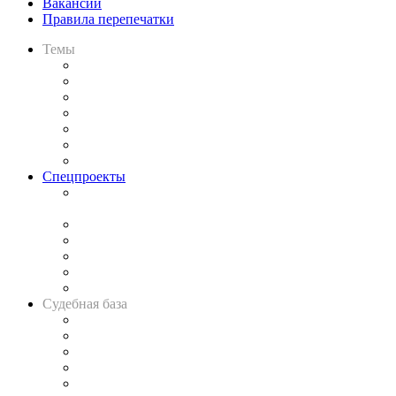
Вакансии
Правила перепечатки
Темы
Практика
Законодательство
Процесс
Исследования
Рынок юридических услуг
Юридическое сообщество
Важнейшие правовые темы в прессе
Спецпроекты
Подкаст «В здравом уме
и твёрдой памяти»
Legal Design
Банкротная панорама
Советы для литигаторов
Сговоры на торгах
Авто
Судебная база
Картотека арбитражных дел
Решения арбитражных судов
Календарь рассмотрения арбитражных дел
Досье судей
Информация о судах