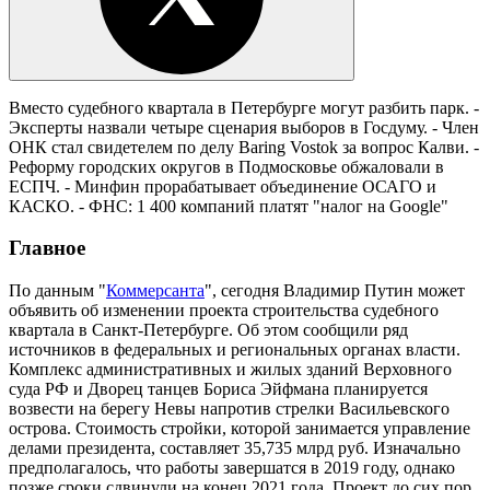
Вместо судебного квартала в Петербурге могут разбить парк. -
Эксперты назвали четыре сценария выборов в Госдуму. - Член
ОНК стал свидетелем по делу Baring Vostok за вопрос Калви. -
Реформу городских округов в Подмосковье обжаловали в
ЕСПЧ. - Минфин прорабатывает объединение ОСАГО и
КАСКО. - ФНС: 1 400 компаний платят "налог на Google"
Главное
По данным "
Коммерсанта
", сегодня Владимир Путин может
объявить об изменении проекта строительства судебного
квартала в Санкт-Петербурге. Об этом сообщили ряд
источников в федеральных и региональных органах власти.
Комплекс административных и жилых зданий Верховного
суда РФ и Дворец танцев Бориса Эйфмана планируется
возвести на берегу Невы напротив стрелки Васильевского
острова. Стоимость стройки, которой занимается управление
делами президента, составляет 35,735 млрд руб. Изначально
предполагалось, что работы завершатся в 2019 году, однако
позже сроки сдвинули на конец 2021 года. Проект до сих пор