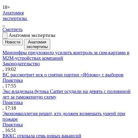
18+
Анатомия
экспертизы
Смотреть
Анатомия экспертизы
Новости
Анатомия
экспертизы
Минцифры предложило усилить контроль за сим-картами в
M2M-устройствах компаний
Законодательство
, 19:02
ВС рассмотрит иск о снятии партии «Яблоко» с выборов
Практика
, 17:55
Экс-владельца бутика Cartier осудили на девять с половиной
лет за таможенную схему
Практика
, 17:18
Экономколлегия решит, кто должен возмещать ущерб при
пожаре
Практика
, 16:51
ВККС открыла семь новых вакансий