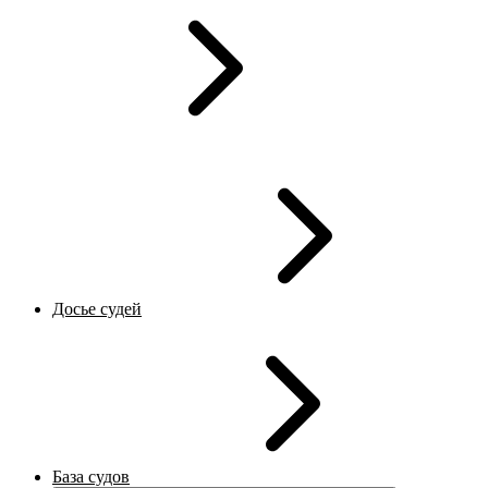
Досье судей
База судов