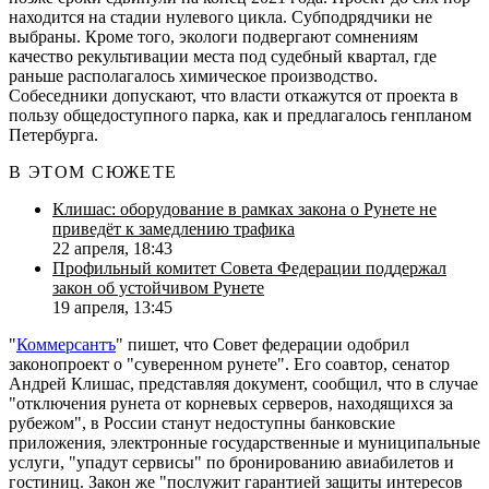
находится на стадии нулевого цикла. Субподрядчики не
выбраны. Кроме того, экологи подвергают сомнениям
качество рекультивации места под судебный квартал, где
раньше располагалось химическое производство.
Собеседники допускают, что власти откажутся от проекта в
пользу общедоступного парка, как и предлагалось генпланом
Петербурга.
В ЭТОМ СЮЖЕТЕ
Клишас: оборудование в рамках закона о Рунете не
приведёт к замедлению трафика
22 апреля, 18:43
Профильный комитет Совета Федерации поддержал
закон об устойчивом Рунете
19 апреля, 13:45
"
Коммерсантъ
" пишет, что Совет федерации одобрил
законопроект о "суверенном рунете". Его соавтор, сенатор
Андрей Клишас, представляя документ, сообщил, что в случае
"отключения рунета от корневых серверов, находящихся за
рубежом", в России станут недоступны банковские
приложения, электронные государственные и муниципальные
услуги, "упадут сервисы" по бронированию авиабилетов и
гостиниц. Закон же "послужит гарантией защиты интересов