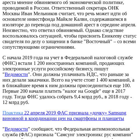
ареста мнение обвиняемого об экономической политике,
проводимой в России. Ответственный секретарь ОНК
Москвы Иван Мельников считает, что речь может идти об
основателе инвестфонда Майкле Калви, содержавшемся в
изоляторе до перевода под домашний арест в середине апреля.
Неизвестно, что ответил обвиняемый. Однако следствие
воспользовалось ситуацией, чтобы присвоить Еникееву статус
свидетеля по делу о хищении в банке "Восточный" – со всеми
сопутствующими
ограничениями
.
С начала 2019 года на учет в Федеральной налоговой службе
(ФНС) встали 1 200 иностранных компаний, продающих
электронные услуги российскому бизнесу, пишут
"
Ведомости
". Они должны уплачивать НДС, что раньше за
них делали заказчики. Всего на учете стоят 1 400 компаний, а
в ближайшее время к ним должны присоединиться еще 100.
Первые 200 начали платить "налог на Google" еще в 2017
году. Тогда ФНС удалось собрать 9,4 млрд руб., в 2018 году -
12 млрд руб.
Практика
22 апреля 2019
ФАС признала «дочку» Samsung
виновной в координации цен на смартфоны и планшеты
"
Ведомости
" сообщают, что Федеральная антимонопольная
служба (ФАС) признала "Самсунг электроникс рус компани"