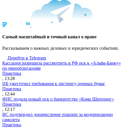
Cамый масштабный и точный канал о праве
Рассказываем о важных деловых и юридических событиях.
Перейти в Telegram
Кассация разрешила рассмотреть в РФ иск к «Альфа-Банку»
по еврооблигациям
Практика
, 13:28
ЦБ ужесточил требования к листингу ценных бумаг
Практика
, 12:44
ФНС подала новый иск о банкротстве «Кама Шиппинг»
Практика
, 12:17
ВС подтвердил доначисление пошлин за модернизацию
самолета
Практика