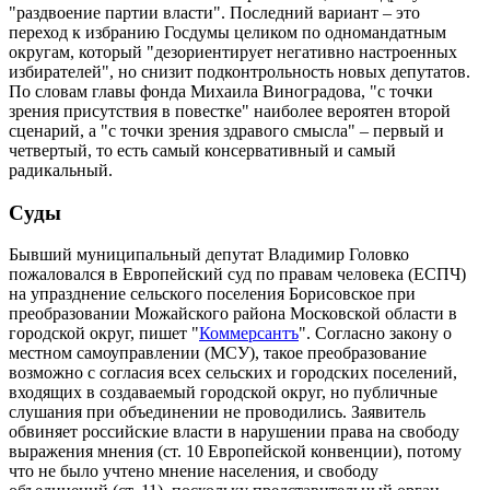
"раздвоение партии власти". Последний вариант – это
переход к избранию Госдумы целиком по одномандатным
округам, который "дезориентирует негативно настроенных
избирателей", но снизит подконтрольность новых депутатов.
По словам главы фонда Михаила Виноградова, "с точки
зрения присутствия в повестке" наиболее вероятен второй
сценарий, а "с точки зрения здравого смысла" – первый и
четвертый, то есть самый консервативный и самый
радикальный.
Суды
Бывший муниципальный депутат Владимир Головко
пожаловался в Европейский суд по правам человека (ЕСПЧ)
на упразднение сельского поселения Борисовское при
преобразовании Можайского района Московской области в
городской округ, пишет "
Коммерсантъ
". Согласно закону о
местном самоуправлении (МСУ), такое преобразование
возможно с согласия всех сельских и городских поселений,
входящих в создаваемый городской округ, но публичные
слушания при объединении не проводились. Заявитель
обвиняет российские власти в нарушении права на свободу
выражения мнения (ст. 10 Европейской конвенции), потому
что не было учтено мнение населения, и свободу