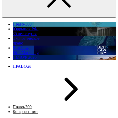
Право-300
Юррынок РФ:
35 лет спустя
Экологическое
право
Best Law
Firm Marketing
ПМЮФ 2026
ПРАВО.ru
Право-300
Конференции