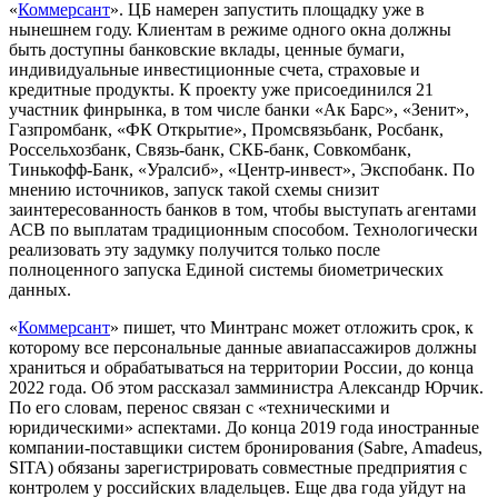
«
Коммерсант
». ЦБ намерен запустить площадку уже в
нынешнем году. Клиентам в режиме одного окна должны
быть доступны банковские вклады, ценные бумаги,
индивидуальные инвестиционные счета, страховые и
кредитные продукты. К проекту уже присоединился 21
участник финрынка, в том числе банки «Ак Барс», «Зенит»,
Газпромбанк, «ФК Открытие», Промсвязьбанк, Росбанк,
Россельхозбанк, Связь-банк, СКБ-банк, Совкомбанк,
Тинькофф-Банк, «Уралсиб», «Центр-инвест», Экспобанк. По
мнению источников, запуск такой схемы снизит
заинтересованность банков в том, чтобы выступать агентами
АСВ по выплатам традиционным способом. Технологически
реализовать эту задумку получится только после
полноценного запуска Единой системы биометрических
данных.
«
Коммерсант
» пишет, что Минтранс может отложить срок, к
которому все персональные данные авиапассажиров должны
храниться и обрабатываться на территории России, до конца
2022 года. Об этом рассказал замминистра Александр Юрчик.
По его словам, перенос связан с «техническими и
юридическими» аспектами. До конца 2019 года иностранные
компании-поставщики систем бронирования (Sabre, Amadeus,
SITA) обязаны зарегистрировать совместные предприятия с
контролем у российских владельцев. Еще два года уйдут на