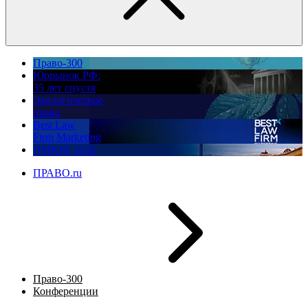
Право-300
Юррынок РФ:
35 лет спустя
Экологическое
право
Best Law
Firm Marketing
ПМЮФ 2026
ПРАВО.ru
Право-300
Конференции