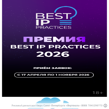
Реклама
Адвокатское бюро Санкт-Петербурга «Вертикаль» ИНН 7841290773
Реклама
АО"ПРАВО.РУ" ИНН: 7708095468