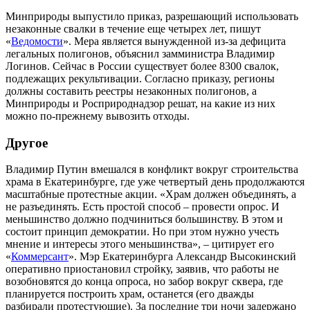
Минприроды выпустило приказ, разрешающий использовать
незаконные свалки в течение еще четырех лет, пишут
«
Ведомости
». Мера является вынужденной из-за дефицита
легальных полигонов, объяснил замминистра Владимир
Логинов. Сейчас в России существует более 8300 свалок,
подлежащих рекультивации. Согласно приказу, регионы
должны составить реестры незаконных полигонов, а
Минприроды и Росприроднадзор решат, на какие из них
можно по-прежнему вывозить отходы.
Другое
Владимир Путин вмешался в конфликт вокруг строительства
храма в Екатеринбурге, где уже четвертый день продолжаются
масштабные протестные акции. «Храм должен объединять, а
не разъединять. Есть простой способ – провести опрос. И
меньшинство должно подчиниться большинству. В этом и
состоит принцип демократии. Но при этом нужно учесть
мнение и интересы этого меньшинства», – цитирует его
«
Коммерсант
». Мэр Екатеринбурга Александр Высокинский
оперативно приостановил стройку, заявив, что работы не
возобновятся до конца опроса, но забор вокруг сквера, где
планируется построить храм, останется (его дважды
разбирали протестующие). За последние три ночи задержано