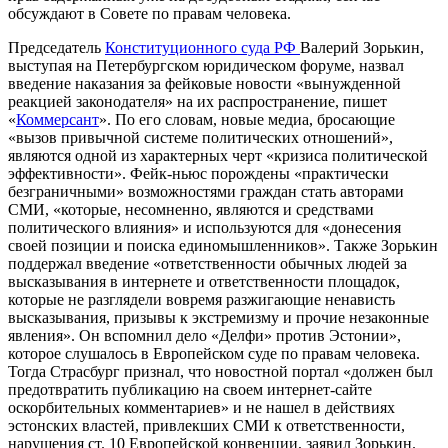
обсуждают в Совете по правам
человека
.
Председатель
Конституционного суда РФ
Валерий Зорькин,
выступая на Петербургском юридическом форуме, назвал
введение наказания за фейковые новости «вынужденной
реакцией законодателя» на их распространение, пишет
«
Коммерсант
». По его словам, новые медиа, бросающие
«вызов привычной системе политических отношений»,
являются одной из характерных черт «кризиса политической
эффективности». Фейк-ньюс порождены «практически
безграничными» возможностями граждан стать авторами
СМИ, «которые, несомненно, являются и средствами
политического влияния» и используются для «донесения
своей позиции и поиска единомышленников». Также Зорькин
поддержал введение «ответственности обычных людей за
высказывания в интернете и ответственности площадок,
которые не разглядели вовремя разжигающие ненависть
высказывания, призывы к экстремизму и прочие незаконные
явления». Он вспомнил дело «Делфи» против Эстонии»,
которое слушалось в Европейском суде по правам человека.
Тогда Страсбург признал, что новостной портал «должен был
предотвратить публикацию на своем интернет-сайте
оскорбительных комментариев» и не нашел в действиях
эстонских властей, привлекших СМИ к ответственности,
нарушения ст. 10 Европейской конвенции, заявил Зорькин.