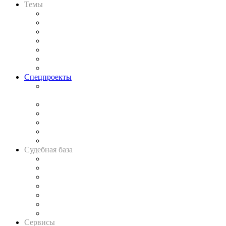
Темы
Практика
Законодательство
Процесс
Исследования
Рынок юридических услуг
Юридическое сообщество
Важнейшие правовые темы в прессе
Спецпроекты
Подкаст «В здравом уме
и твёрдой памяти»
Legal Design
Банкротная панорама
Советы для литигаторов
Сговоры на торгах
Авто
Судебная база
Картотека арбитражных дел
Решения арбитражных судов
Календарь рассмотрения арбитражных дел
Досье судей
Информация о судах
RSS лента новостей
Вакансии для юристов
Сервисы