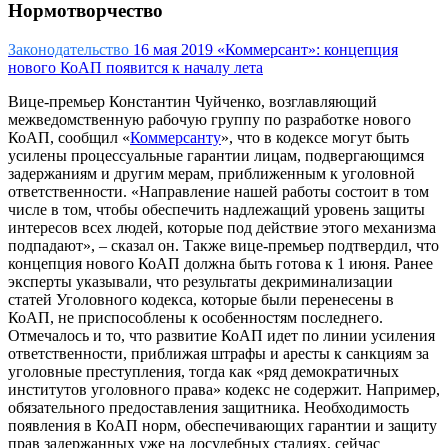
Нормотворчество
Законодательство
16 мая 2019
«Коммерсант»: концепция
нового КоАП появится к началу лета
Вице-премьер Константин Чуйченко, возглавляющий
межведомственную рабочую группу по разработке нового
КоАП, сообщил «
Коммерсанту
», что в кодексе могут быть
усилены процессуальные гарантии лицам, подвергающимся
задержаниям и другим мерам, приближенным к уголовной
ответственности. «Направление нашей работы состоит в том
числе в том, чтобы обеспечить надлежащий уровень защиты
интересов всех людей, которые под действие этого механизма
подпадают», – сказал он. Также вице-премьер подтвердил, что
концепция нового КоАП должна быть готова к 1 июня. Ранее
эксперты указывали, что результаты декриминализации
статей Уголовного кодекса, которые были перенесены в
КоАП, не приспособлены к особенностям последнего.
Отмечалось и то, что развитие КоАП идет по линии усиления
ответственности, приближая штрафы и аресты к санкциям за
уголовные преступления, тогда как «ряд демократичных
институтов уголовного права» кодекс не содержит. Например,
обязательного предоставления защитника. Необходимость
появления в КоАП норм, обеспечивающих гарантии и защиту
прав задержанных уже на досудебных стадиях, сейчас