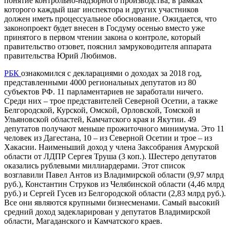
понятие контрольно-надзорного производства, в рамках
которого каждый шаг инспектора и других участников
должен иметь процессуальное обоснование. Ожидается, что
законопроект будет внесен в Госдуму осенью вместо уже
принятого в первом чтении закона о контроле, который
правительство отзовет, пояснил замруководителя аппарата
правительства Юрий
Любимов
.
РБК
ознакомился с декларациями о доходах за 2018 год,
представленными 4000 региональных депутатов из 80
субъектов РФ. 11 парламентариев не заработали ничего.
Среди них – трое представителей Северной Осетии, а также
Белгородской, Курской, Омской, Орловской, Томской и
Ульяновской областей, Камчатского края и Якутии. 49
депутатов получают меньше прожиточного минимума. Это 11
человек из Дагестана, 10 – из Северной Осетии и трое – из
Хакасии. Наименьший доход у члена Заксобрания Амурской
области от ЛДПР Сергея Труша (3 коп.). Шестеро депутатов
оказались рублевыми миллиардерами. Этот список
возглавили Павел Антов из Владимирской области (9,97 млрд
руб.), Константин Струков из Челябинской области (4,46 млрд
руб.) и Сергей Гусев из Белгородской области (2,83 млрд руб.).
Все они являются крупными бизнесменами. Самый высокий
средний доход задекларирован у депутатов Владимирской
области, Магаданского и Камчатского краев.