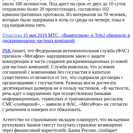
около 100 активистов. Под арест на срок от двух до 10 суток
отправлено более 20 протестующих, составлено 102
административных протокола. Из материалов на 70 человек,
которые были задержаны в ночь со среды на четверг, пока в
суд направлены
пять
.
Практика
15 мая 2019
МТС, «Вымпелком» и Теlе2 обвинили в
дискриминации частных компаний
РБК
пишет, что Федеральная антимонопольная служба (ФАС)
признала «Мегафон» нарушившим закон о защите
конкуренции в части создания дискриминационных условий
для частных компаний. Служба выяснила, что условия
соглашений с компаниями без госучастия в капитале
существенно отличаются от тех, что содержали договоры с
организациями с госучастием. Разница могла достигать
десятикратных размеров не в пользу частников. «В частности,
речь идет о нарушениях при осуществлении банками
информационных, сервисных и транзакционных рассылок
СМС-сообщений», – заявили в ФАС. «МегаФон» не согласен
с решением и намерен его
обжаловать
.
Агентство по страхованию вкладов планирует, что вкладчики
рухнувших банков смогут получать страховое возмещение
через финансовый маркетплейс Банка России, сообщает