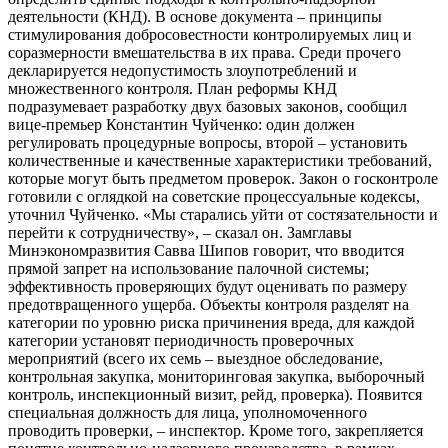
деятельности (КНД). В основе документа – принципы
стимулирования добросовестности контролируемых лиц и
соразмерности вмешательства в их права. Среди прочего
декларируется недопустимость злоупотреблений и
множественного контроля. План реформы КНД
подразумевает разработку двух базовых законов, сообщил
вице-премьер Константин Чуйченко: один должен
регулировать процедурные вопросы, второй – установить
количественные и качественные характеристики требований,
которые могут быть предметом проверок. Закон о госконтроле
готовили с оглядкой на советские процессуальные кодексы,
уточнил Чуйченко. «Мы старались уйти от состязательности и
перейти к сотрудничеству», – сказал он. Замглавы
Минэкономразвития Савва Шипов говорит, что вводится
прямой запрет на использование палочной системы;
эффективность проверяющих будут оценивать по размеру
предотвращенного ущерба. Объекты контроля разделят на
категории по уровню риска причинения вреда, для каждой
категории установят периодичность проверочных
мероприятий (всего их семь – выездное обследование,
контрольная закупка, мониторинговая закупка, выборочный
контроль, инспекционный визит, рейд, проверка). Появится
специальная должность для лица, уполномоченного
проводить проверки, – инспектор. Кроме того, закрепляется