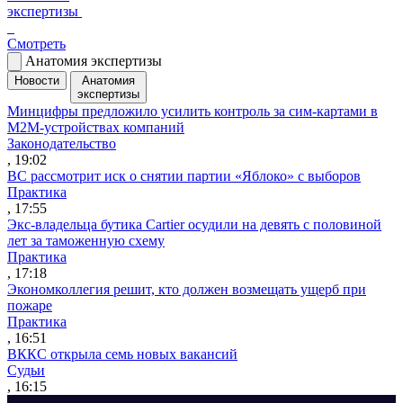
экспертизы
Смотреть
Анатомия экспертизы
Новости
Анатомия
экспертизы
Минцифры предложило усилить контроль за сим-картами в
M2M-устройствах компаний
Законодательство
, 19:02
ВС рассмотрит иск о снятии партии «Яблоко» с выборов
Практика
, 17:55
Экс-владельца бутика Cartier осудили на девять с половиной
лет за таможенную схему
Практика
, 17:18
Экономколлегия решит, кто должен возмещать ущерб при
пожаре
Практика
, 16:51
ВККС открыла семь новых вакансий
Судьи
, 16:15