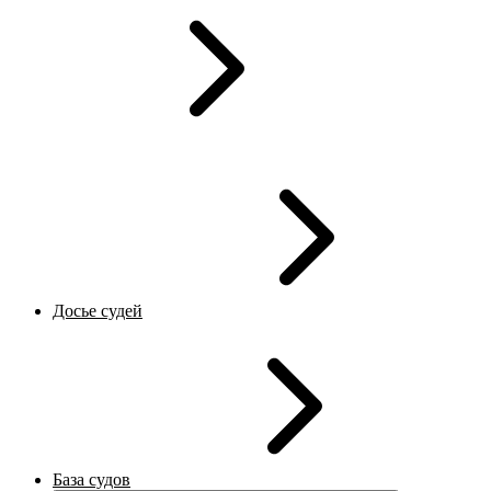
Досье судей
База судов