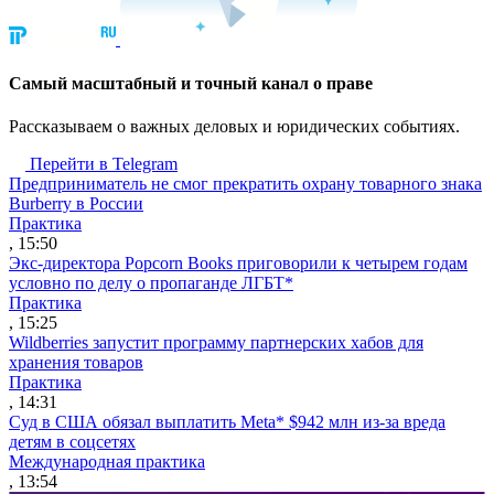
Cамый масштабный и точный канал о праве
Рассказываем о важных деловых и юридических событиях.
Перейти в Telegram
Предприниматель не смог прекратить охрану товарного знака
Burberry в России
Практика
, 15:50
Экс-директора Popcorn Books приговорили к четырем годам
условно по делу о пропаганде ЛГБТ*
Практика
, 15:25
Wildberries запустит программу партнерских хабов для
хранения товаров
Практика
, 14:31
Суд в США обязал выплатить Meta* $942 млн из-за вреда
детям в соцсетях
Международная практика
, 13:54