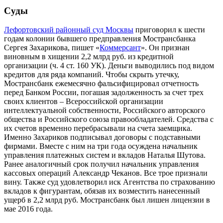
Суды
Лефортовский районный суд Москвы
приговорил к шести
годам колонии бывшего предправления Мострансбанка
Сергея Захарикова, пишет «
Коммерсант
». Он признан
виновным в хищении 2,2 млрд руб. из кредитной
организации (ч. 4 ст. 160 УК). Деньги выводились под видом
кредитов для ряда компаний. Чтобы скрыть утечку,
Мострансбанк ежемесячно фальсифицировал отчетность
перед Банком России, погашая задолженность за счет трех
своих клиентов – Всероссийской организации
интеллектуальной собственности, Российского авторского
общества и Российского союза правообладателей. Средства с
их счетов временно перебрасывали на счета заемщика.
Именно Захариков подписывал договоры с подставными
фирмами. Вместе с ним на три года осуждена начальник
управления платежных систем и вкладов Наталья Шутова.
Ранее аналогичный срок получил начальник управления
кассовых операций Александр Чеканов. Все трое признали
вину. Также суд удовлетворил иск Агентства по страхованию
вкладов к фигурантам, обязав их возместить нанесенный
ущерб в 2,2 млрд руб. Мострансбанк был лишен лицензии в
мае 2016 года.