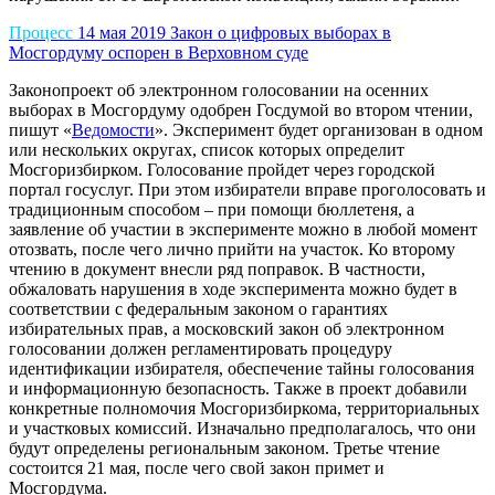
Процесс
14 мая 2019
Закон о цифровых выборах в
Мосгордуму оспорен в Верховном суде
Законопроект об электронном голосовании на осенних
выборах в Мосгордуму одобрен Госдумой во втором чтении,
пишут «
Ведомости
». Эксперимент будет организован в одном
или нескольких округах, список которых определит
Мосгоризбирком. Голосование пройдет через городской
портал госуслуг. При этом избиратели вправе проголосовать и
традиционным способом – при помощи бюллетеня, а
заявление об участии в эксперименте можно в любой момент
отозвать, после чего лично прийти на участок. Ко второму
чтению в документ внесли ряд поправок. В частности,
обжаловать нарушения в ходе эксперимента можно будет в
соответствии с федеральным законом о гарантиях
избирательных прав, а московский закон об электронном
голосовании должен регламентировать процедуру
идентификации избирателя, обеспечение тайны голосования
и информационную безопасность. Также в проект добавили
конкретные полномочия Мосгоризбиркома, территориальных
и участковых комиссий. Изначально предполагалось, что они
будут определены региональным законом. Третье чтение
состоится 21 мая, после чего свой закон примет и
Мосгордума.