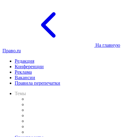
На главную
Право.ru
Редакция
Конференции
Реклама
Вакансии
Правила перепечатки
Темы
Практика
Законодательство
Процесс
Исследования
Рынок юридических услуг
Юридическое сообщество
Важнейшие правовые темы в прессе