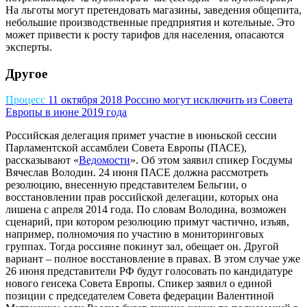
На льготы могут претендовать магазины, заведения общепита,
небольшие производственные предприятия и котельные. Это
может привести к росту тарифов для населения, опасаются
эксперты.
Другое
Процесс
11 октября 2018
Россию могут исключить из Совета
Европы в июне 2019 года
Российская делегация примет участие в июньской сессии
Парламентской ассамблеи Совета Европы (ПАСЕ),
рассказывают «
Ведомости
». Об этом заявил спикер Госдумы
Вячеслав Володин. 24 июня ПАСЕ должна рассмотреть
резолюцию, внесенную представителем Бельгии, о
восстановлении прав российской делегации, которых она
лишена с апреля 2014 года. По словам Володина, возможен
сценарий, при котором резолюцию примут частично, изъяв,
например, полномочия по участию в мониторинговых
группах. Тогда россияне покинут зал, обещает он. Другой
вариант – полное восстановление в правах. В этом случае уже
26 июня представители РФ будут голосовать по кандидатуре
нового генсека Совета Европы. Спикер заявил о единой
позиции с председателем Совета федерации Валентиной