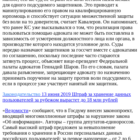
для одного подсудимого защитников. Это приводит к
манипулированию его правом на квалифицированную
юрпомощь и способствует ситуации множественной защиты
без воли на то доверителя, считает Кавалеров. Он напоминает,
что ранее КС уже высказывался о том, что реализация права
пользоваться помощью адвоката не может быть поставлена в
зависимость от усмотрения должностного лица или органа, в
производстве которого находится уголовное дело. Суды
нередко назначают защитников за госсчет вместе с адвокатами
по соглашению, поскольку последние часто стараются
затянуть процесс, объясняет вице-президент Федеральной
палаты адвокатов Геннадий Шаров. По его словам, палата
давала разъяснение, запрещающее адвокату по назначению
принимать поручение на защиту против воли подсудимого,
если в процессе уже участвует нанятый им защитник.
Законодательство
13 июня 2019
Штраф за хранение данных
пользователей за рубежом вырастет до 18 млн рублей
«
Ведомости
» сообщают, что в Госдуму внесен законопроект,
вводящий многомиллионные штрафы за нарушение закона
«Об информации». Авторы – группа депутатов-единороссов.
Самый высокий штраф предложен за невыполнение
требования о хранении в России персональных данных
российских пользователей: за первое нарушение – от 2 до 6