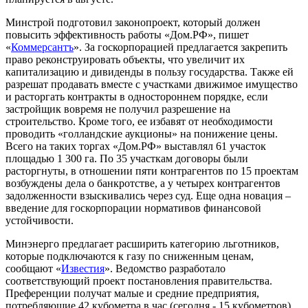
Минстрой подготовил законопроект, который должен
повысить эффективность работы «Дом.РФ», пишет
«
Коммерсантъ
». За госкорпорацией предлагается закрепить
право реконструировать объекты, что увеличит их
капитализацию и дивиденды в пользу государства. Также ей
разрешат продавать вместе с участками движимое имущество
и расторгать контракты в одностороннем порядке, если
застройщик вовремя не получил разрешение на
строительство. Кроме того, ее избавят от необходимости
проводить «голландские аукционы» на понижение цены.
Всего на таких торгах «Дом.РФ» выставлял 61 участок
площадью 1 300 га. По 35 участкам договоры были
расторгнуты, в отношении пяти контрагентов по 15 проектам
возбуждены дела о банкротстве, а у четырех контрагентов
задолженности взыскивались через суд. Еще одна новация –
введение для госкорпорации нормативов финансовой
устойчивости.
Минэнерго предлагает расширить категорию льготников,
которые подключаются к газу по сниженным ценам,
сообщают «
Известия
». Ведомство разработало
соответствующий проект постановления правительства.
Преференции получат малые и средние предприятия,
потребляющие 42 кубометра в час (сегодня - 15 кубометров).