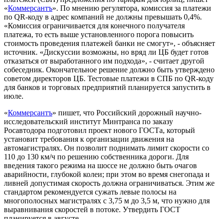
«
Коммерсантъ
». По мнению регулятора, комиссия за платежи
по QR-коду в адрес компаний не должны превышать 0,4%.
«Комиссия ограничивается для конечного получателя
платежа, то есть выше установленного порога повысить
стоимость проведения платежей банки не смогут», - объясняет
источник. «Дискуссии возможны, но вряд ли ЦБ будет готов
отказаться от выработанного им подхода», - считает другой
собеседник. Окончательное решение должно быть утверждено
советом директоров ЦБ. Тестовые платежи в СПБ по QR-коду
для банков и торговых предприятий планируется запустить в
июле.
«
Коммерсантъ
» пишет, что Российский дорожный научно-
исследовательский институт Минтранса по заказу
Росавтодора подготовил проект нового ГОСТа, который
установит требования к организации движения на
автомагистралях. Он позволит поднимать лимит скорости со
110 до 130 км/ч по решению собственника дороги. Для
введения такого режима на шоссе не должно быть очагов
аварийности, глубокой колеи; при этом во время снегопада и
ливней допустимая скорость должна ограничиваться. Этим же
стандартом рекомендуется сужать левые полосы на
многополосных магистралях с 3,75 м до 3,5 м, что нужно для
выравнивания скоростей в потоке. Утвердить ГОСТ
планируется в августе.