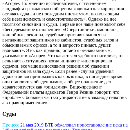
«Агора». По мнению исследователей, с изменением
ландшафта гражданского общества «адвокатская корпорация
осталась едва ли не последним институтом, позволяющим
себе независимость и самостоятельность». Однако на нее
посягают силовики и судьи. Первые все чаще позволяют себе
«бесцеремонное отношение»: «Оперативники, омоновцы,
конвойные, чекисты, судебные приставы выносят и
выталкивают защитников из кабинетов, судебных залов и
обыскиваемых офисов, а то и запросто пинают, душат,
избивают». Это, как правило, остается безнаказанным,
указывают в «Агоре». Что касается «судебного насилия», то
речь идет о ситуациях, когда инцидент «инспирирован
судьями, все чаще выносящими решения об удалении
защитников из зала суда». Если ранее «случаи удаления
адвокатов воспринимались как экзотика, в последнее время
они становятся обыденными», а общее положение дел
характеризуется как «эпидемия». Вице-президент
Федеральной палаты адвокатов Генри Резник говорит, что
«проблемы большей частью упираются не в законодательство,
а в правоприменение».
Суды
Процесс
21 мая 2019
ВТБ обжаловал приостановление иска на