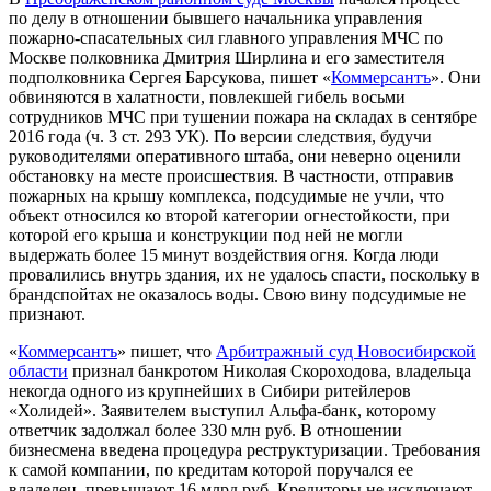
по делу в отношении бывшего начальника управления
пожарно-спасательных сил главного управления МЧС по
Москве полковника Дмитрия Ширлина и его заместителя
подполковника Сергея Барсукова, пишет «
Коммерсантъ
». Они
обвиняются в халатности, повлекшей гибель восьми
сотрудников МЧС при тушении пожара на складах в сентябре
2016 года (ч. 3 ст. 293 УК). По версии следствия, будучи
руководителями оперативного штаба, они неверно оценили
обстановку на месте происшествия. В частности, отправив
пожарных на крышу комплекса, подсудимые не учли, что
объект относился ко второй категории огнестойкости, при
которой его крыша и конструкции под ней не могли
выдержать более 15 минут воздействия огня. Когда люди
провалились внутрь здания, их не удалось спасти, поскольку в
брандспойтах не оказалось воды. Свою вину подсудимые не
признают.
«
Коммерсантъ
» пишет, что
Арбитражный суд Новосибирской
области
признал банкротом Николая Скороходова, владельца
некогда одного из крупнейших в Сибири ритейлеров
«Холидей». Заявителем выступил Альфа-банк, которому
ответчик задолжал более 330 млн руб. В отношении
бизнесмена введена процедура реструктуризации. Требования
к самой компании, по кредитам которой поручался ее
владелец, превышают 16 млрд руб. Кредиторы не исключают