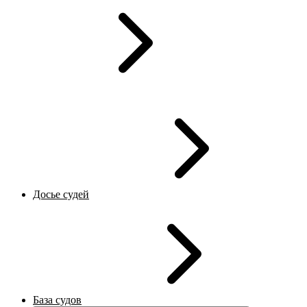
Досье судей
База судов