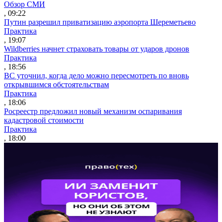
Обзор СМИ
, 09:22
Путин разрешил приватизацию аэропорта Шереметьево
Практика
, 19:07
Wildberries начнет страховать товары от ударов дронов
Практика
, 18:56
ВС уточнил, когда дело можно пересмотреть по вновь
открывшимся обстоятельствам
Практика
, 18:06
Росреестр предложил новый механизм оспаривания
кадастровой стоимости
Практика
, 18:00