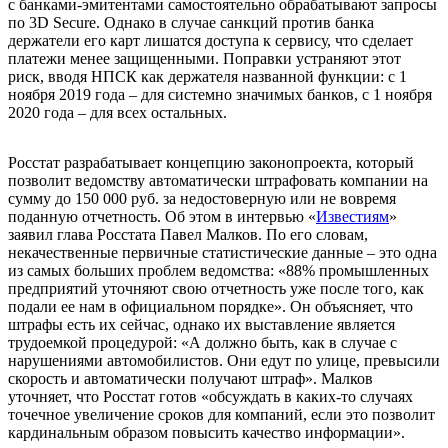
с банками-эмитентами самостоятельно обрабатывают запросы
по 3D Secure. Однако в случае санкций против банка
держатели его карт лишатся доступа к сервису, что сделает
платежи менее защищенными. Поправки устраняют этот
риск, вводя НПСК как держателя названной функции: с 1
ноября 2019 года – для системно значимых банков, с 1 ноября
2020 года – для всех
остальных
.
Росстат разрабатывает концепцию законопроекта, который
позволит ведомству автоматически штрафовать компании на
сумму до 150 000 руб. за недостоверную или не вовремя
поданную отчетность. Об этом в интервью «
Известиям
»
заявил глава Росстата Павел Малков. По его словам,
некачественные первичные статистические данные – это одна
из самых больших проблем ведомства: «88% промышленных
предприятий уточняют свою отчетность уже после того, как
подали ее нам в официальном порядке». Он объясняет, что
штрафы есть их сейчас, однако их выставление является
трудоемкой процедурой: «А должно быть, как в случае с
нарушениями автомобилистов. Они едут по улице, превысили
скорость и автоматически получают штраф». Малков
уточняет, что Росстат готов «обсуждать в каких-то случаях
точечное увеличение сроков для компаний, если это позволит
кардинальным образом повысить качество информации».