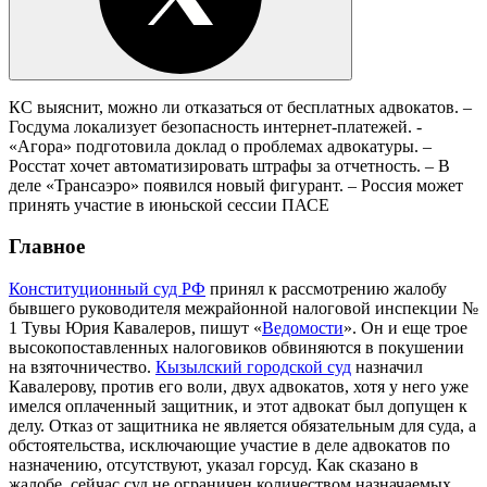
КС выяснит, можно ли отказаться от бесплатных адвокатов. –
Госдума локализует безопасность интернет-платежей. -
«Агора» подготовила доклад о проблемах адвокатуры. –
Росстат хочет автоматизировать штрафы за отчетность. – В
деле «Трансаэро» появился новый фигурант. – Россия может
принять участие в июньской сессии ПАСЕ
Главное
Конституционный суд РФ
принял к рассмотрению жалобу
бывшего руководителя межрайонной налоговой инспекции №
1 Тувы Юрия Кавалеров, пишут «
Ведомости
». Он и еще трое
высокопоставленных налоговиков обвиняются в покушении
на взяточничество.
Кызылский городской суд
назначил
Кавалерову, против его воли, двух адвокатов, хотя у него уже
имелся оплаченный защитник, и этот адвокат был допущен к
делу. Отказ от защитника не является обязательным для суда, а
обстоятельства, исключающие участие в деле адвокатов по
назначению, отсутствуют, указал горсуд. Как сказано в
жалобе, сейчас суд не ограничен количеством назначаемых