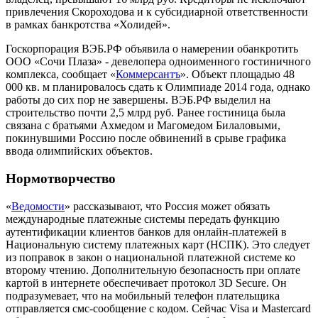
привлечения Скороходова и к субсидиарной ответственности
в рамках банкротства «Холидей».
Госкорпорация ВЭБ.РФ объявила о намерении обанкротить
ООО «Сочи Плаза» - девелопера одноименного гостиничного
комплекса, сообщает «
Коммерсантъ
». Объект площадью 48
000 кв. м планировалось сдать к Олимпиаде 2014 года, однако
работы до сих пор не завершены. ВЭБ.РФ выделил на
строительство почти 2,5 млрд руб. Ранее гостиница была
связана с братьями Ахмедом и Магомедом Билаловыми,
покинувшими Россию после обвинений в срыве графика
ввода олимпийских объектов.
Нормотворчество
«
Ведомости
» рассказывают, что Россия может обязать
международные платежные системы передать функцию
аутентификации клиентов банков для онлайн-платежей в
Национальную систему платежных карт (НСПК). Это следует
из поправок в закон о национальной платежной системе ко
второму чтению. Дополнительную безопасность при оплате
картой в интернете обеспечивает протокол 3D Secure. Он
подразумевает, что на мобильный телефон плательщика
отправляется смс-сообщение с кодом. Сейчас Visa и Mastercard