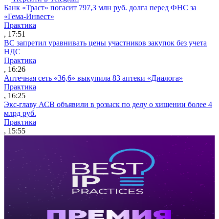
Банк «Траст» погасит 797,3 млн руб. долга перед ФНС за
«Гема-Инвест»
Практика
, 17:51
ВС запретил уравнивать цены участников закупок без учета
НДС
Практика
, 16:26
Аптечная сеть «36,6» выкупила 83 аптеки «Диалога»
Практика
, 16:25
Экс-главу АСВ объявили в розыск по делу о хищении более 4
млрд руб.
Практика
, 15:55