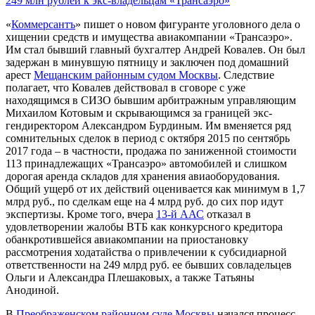
249 млн рублей к экс-владельцам «Трансаэро»
«
Коммерсантъ
» пишет о новом фигуранте уголовного дела о
хищении средств и имущества авиакомпании «Трансаэро».
Им стал бывший главный бухгалтер Андрей Ковалев. Он был
задержан в минувшую пятницу и заключен под домашний
арест
Мещанским районным судом Москвы
. Следствие
полагает, что Ковалев действовал в сговоре с уже
находящимся в СИЗО бывшим арбитражным управляющим
Михаилом Котовым и скрывающимся за границей экс-
гендиректором Александром Бурдиным. Им вменяется ряд
сомнительных сделок в период с октября 2015 по сентябрь
2017 года – в частности, продажа по заниженной стоимости
113 принадлежащих «Трансаэро» автомобилей и слишком
дорогая аренда складов для хранения авиаоборудования.
Общий ущерб от их действий оценивается как минимум в 1,7
млрд руб., по сделкам еще на 4 млрд руб. до сих пор идут
экспертизы. Кроме того, вчера
13-й ААС
отказал в
удовлетворении жалобы ВТБ как конкурсного кредитора
обанкротившейся авиакомпании на приостановку
рассмотрения ходатайства о привлечении к субсидиарной
ответственности на 249 млрд руб. ее бывших совладельцев
Ольги и Александра Плешаковых, а также Татьяны
Анодиной.
В
Преображенском районном суде Москвы
начался процесс