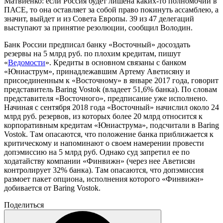
Матвиенко: если Россия будет лишена каких-то полномочий в
ПАСЕ, то она оставляет за собой право покинуть ассамблею, а
значит, выйдет и из Совета Европы. 39 из 47 делегаций
выступают за принятие резолюции, сообщил Володин.
Банк России предписал банку «Восточный» досоздать
резервы на 5 млрд руб. по плохим кредитам, пишут
«
Ведомости
». Кредиты в основном связаны с банком
«Юниаструм», принадлежавшим Артему Аветисяну и
присоединенным к «Восточному» в январе 2017 года, говорит
представитель Baring Vostok (владеет 51,6% банка). По словам
представителя «Восточного», предписание уже исполнено.
Начиная с сентября 2018 года «Восточный» начислил около 24
млрд руб. резервов, из которых более 20 млрд относится к
корпоративным кредитам «Юниаструма», подсчитали в Baring
Vostok. Там опасаются, что положение банка приближается к
критическому и напоминают о своем намерении провести
допэмиссию на 5 млрд руб. Однако суд запретил ее по
ходатайству компании «Финвижн» (через нее Аветисян
контролирует 32% банка). Там опасаются, что допэмиссия
размоет пакет опциона, исполнения которого «Финвижн»
добивается от Baring Vostok.
Поделиться