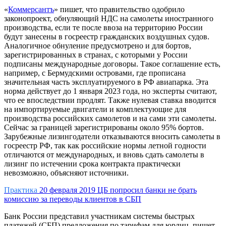
«
Коммерсантъ
» пишет, что правительство одобрило
законопроект, обнуляющий НДС на самолеты иностранного
производства, если те после ввоза на территорию России
будут занесены в госреестр гражданских воздушных судов.
Аналогичное обнуление предусмотрено и для бортов,
зарегистрированных в странах, с которыми у России
подписаны международные договоры. Такое соглашение есть,
например, с Бермудскими островами, где прописана
значительная часть эксплуатируемого в РФ авиапарка. Эта
норма действует до 1 января 2023 года, но эксперты считают,
что ее впоследствии продлят. Также нулевая ставка вводится
на импортируемые двигатели и комплектующие для
производства российских самолетов и на сами эти самолеты.
Сейчас за границей зарегистрированы около 95% бортов.
Зарубежные лизингодатели отказываются вносить самолеты в
госреестр РФ, так как российские нормы летной годности
отличаются от международных, и вновь сдать самолеты в
лизинг по истечении срока контракта практически
невозможно, объясняют источники.
Практика
20 февраля 2019
ЦБ попросил банки не брать
комиссию за переводы клиентов в СБП
Банк России представил участникам системы быстрых
платежей (СБП) предложения по тарифам для юрлиц, пишет