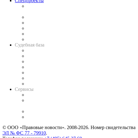
Спецпроекты
Подкаст «В здравом уме
и твёрдой памяти»
Legal Design
Банкротная панорама
Советы для литигаторов
Сговоры на торгах
Авто
Судебная база
Картотека арбитражных дел
Решения арбитражных судов
Календарь рассмотрения арбитражных дел
Досье судей
Информация о судах
RSS лента новостей
Вакансии для юристов
Сервисы
Справочно-правовая система
Casebook: мониторинг дел
и компаний
Caselook: поиск и анализ практики
CASE.ONE: управление юридической службой
© ООО «Правовые новости». 2008-2026.
Номер свидетельства
ЭЛ № ФС 77 - 79910
.