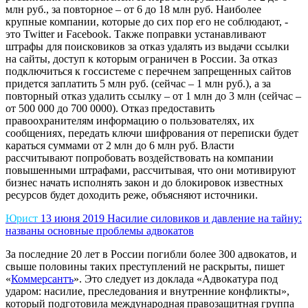
млн руб., за повторное – от 6 до 18 млн руб. Наиболее
крупные компании, которые до сих пор его не соблюдают, -
это Twitter и Facebook. Также поправки устанавливают
штрафы для поисковиков за отказ удалять из выдачи ссылки
на сайты, доступ к которым ограничен в России. За отказ
подключиться к госсистеме с перечнем запрещенных сайтов
придется заплатить 5 млн руб. (сейчас – 1 млн руб.), а за
повторный отказ удалить ссылку – от 1 млн до 3 млн (сейчас –
от 500 000 до 700 0000). Отказ предоставить
правоохранителям информацию о пользователях, их
сообщениях, передать ключи шифрования от переписки будет
караться суммами от 2 млн до 6 млн руб. Власти
рассчитывают попробовать воздействовать на компании
повышенными штрафами, рассчитывая, что они мотивируют
бизнес начать исполнять закон и до блокировок известных
ресурсов будет доходить реже, объясняют
источники
.
Юрист
13 июня 2019
Насилие силовиков и давление на тайну:
названы основные проблемы адвокатов
За последние 20 лет в России погибли более 300 адвокатов, и
свыше половины таких преступлений не раскрыты, пишет
«
Коммерсантъ
». Это следует из доклада «Адвокатура под
ударом: насилие, преследования и внутренние конфликты»,
который подготовила международная правозащитная группа