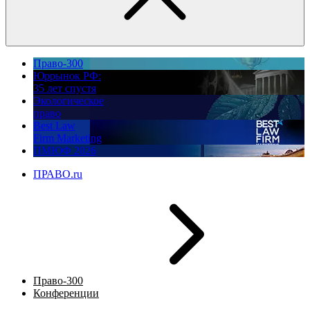
Право-300
Юррынок РФ:
35 лет спустя
Экологическое
право
Best Law
Firm Marketing
ПМЮФ 2026
ПРАВО.ru
Право-300
Конференции