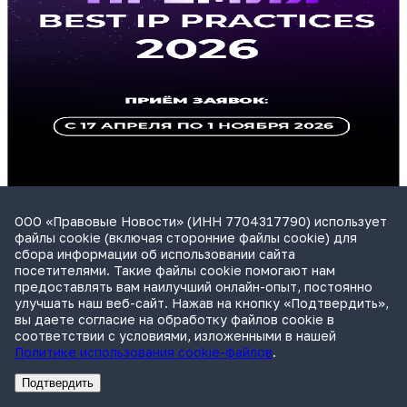
ООО «Правовые Новости» (ИНН 7704317790) использует
файлы cookie (включая сторонние файлы cookie) для
сбора информации об использовании сайта
посетителями. Такие файлы cookie помогают нам
предоставлять вам наилучший онлайн-опыт, постоянно
улучшать наш веб-сайт. Нажав на кнопку «Подтвердить»,
вы даете согласие на обработку файлов cookie в
Cамый масштабный и точный канал о праве
соответствии с условиями, изложенными в нашей
Политике использования cookie-файлов
.
Рассказываем о важных деловых и юридических событиях.
Подтвердить
Перейти в Telegram
Реклама
Адвокатское бюро Санкт-Петербурга «Вертикаль» ИНН 7841290773
Реклама
АО"ПРАВО.РУ" ИНН: 7708095468