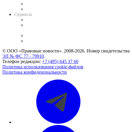
RSS лента новостей
Вакансии для юристов
Сервисы
Справочно-правовая система
Casebook: мониторинг дел
и компаний
Caselook: поиск и анализ практики
CASE.ONE: управление юридической службой
© ООО «Правовые новости». 2008-2026.
Номер свидетельства
ЭЛ № ФС 77 - 79910
.
Телефон редакции:
+7 (495) 645 37 60
Политика использования cookie-файлов
Политика конфиденциальности