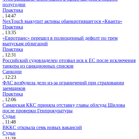
полугодии
Практика
, 14:47
NexTouch выкупит активы обанкротившегося «Кванта»
Практика
, 13:35
«Евротранс» перешел в полноценный дефолт по трем
выпускам облигаций
Практика
, 12:31
Российский судовладелец отозвал иск к ЕС после исключения
танкера из санкционных списков
Санкции
, 12:23
ФАС возбудила дело из-за ограничений при страховании
заемщиков
Практика
, 12:06
Самарская ККС приняла отставку главы облсуда Шилова
после проверки Генпрокуратуры
Судьи
, 11:48
ВККС открыла семь новых вакансий
Судьи
, 11:28