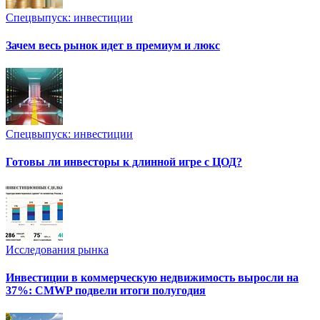
Спецвыпуск: инвестиции
Зачем весь рынок идет в премиум и люкс
Спецвыпуск: инвестиции
Готовы ли инвесторы к длинной игре с ЦОД?
Исследования рынка
Инвестиции в коммерческую недвижимость выросли на
37%: CMWP подвели итоги полугодия