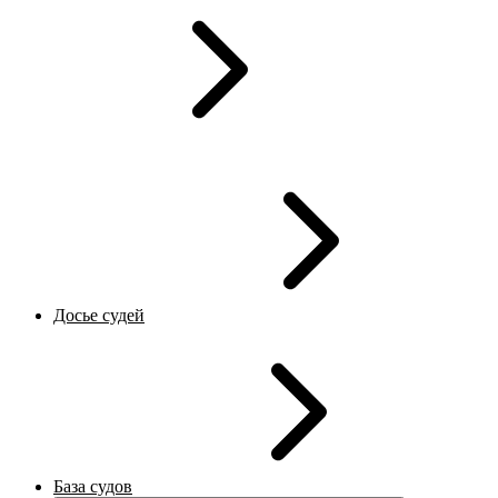
Досье судей
База судов