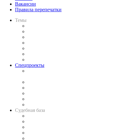
Вакансии
Правила перепечатки
Темы
Практика
Законодательство
Процесс
Исследования
Рынок юридических услуг
Юридическое сообщество
Важнейшие правовые темы в прессе
Спецпроекты
Подкаст «В здравом уме
и твёрдой памяти»
Legal Design
Банкротная панорама
Советы для литигаторов
Сговоры на торгах
Авто
Судебная база
Картотека арбитражных дел
Решения арбитражных судов
Календарь рассмотрения арбитражных дел
Досье судей
Информация о судах