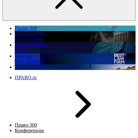
Право-300
Юррынок РФ:
35 лет спустя
Экологическое
право
Best Law
Firm Marketing
ПМЮФ 2026
ПРАВО.ru
Право-300
Конференции