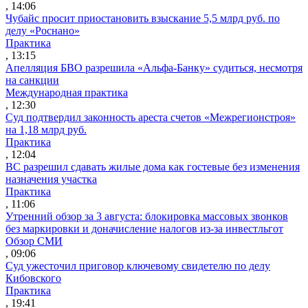
, 14:06
Чубайс просит приостановить взыскание 5,5 млрд руб. по
делу «Роснано»
Практика
, 13:15
Апелляция БВО разрешила «Альфа-Банку» судиться, несмотря
на санкции
Международная практика
, 12:30
Суд подтвердил законность ареста счетов «Межрегионстроя»
на 1,18 млрд руб.
Практика
, 12:04
ВС разрешил сдавать жилые дома как гостевые без изменения
назначения участка
Практика
, 11:06
Утренний обзор за 3 августа: блокировка массовых звонков
без маркировки и доначисление налогов из-за инвестльгот
Обзор СМИ
, 09:06
Суд ужесточил приговор ключевому свидетелю по делу
Кибовского
Практика
, 19:41