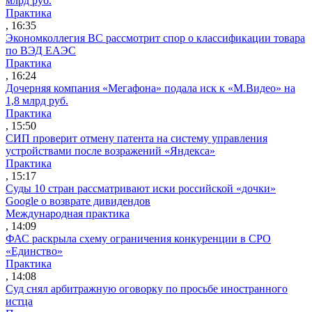
млрд руб.
Практика
, 16:35
Экономколлегия ВС рассмотрит спор о классификации товара
по ВЭД ЕАЭС
Практика
, 16:24
Дочерняя компания «Мегафона» подала иск к «М.Видео» на
1,8 млрд руб.
Практика
, 15:50
СИП проверит отмену патента на систему управления
устройствами после возражений «Яндекса»
Практика
, 15:17
Суды 10 стран рассматривают иски российской «дочки»
Google о возврате дивидендов
Международная практика
, 14:09
ФАС раскрыла схему ограничения конкуренции в СРО
«Единство»
Практика
, 14:08
Суд снял арбитражную оговорку по просьбе иностранного
истца