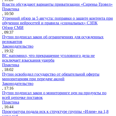
Власти обсуждают варианты приватизации «Сирены-Трэвел»
Практика
, 10:50
Утренний обзор за 5 августа: поправки о защите контента при
обучении нейросетей и правила «социальных» СЗПК
Обзор СМИ
, 09:37
Путин подписал закон об ограничениях для осужденных
релокантов
Законодательство
, 19:32
ВС напомнил, что прекращение уголовного дела не
исключает взыскания ущерба
Практика
, 18:02
Путин освободил государство от обязательной оферты
миноритариям при передаче акций
Законодательство
, 17:16
Путин подписал закон о мониторинге цен на продукты по
всей цепочке поставок
Практика
, 16:44
Прокуратура подала иск к структуре группы «Илим» на 1,8