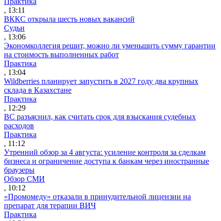
Практика
, 13:11
ВККС открыла шесть новых вакансий
Судьи
, 13:06
Экономколлегия решит, можно ли уменьшить сумму гарантии
на стоимость выполненных работ
Практика
, 13:04
Wildberries планирует запустить в 2027 году два крупных
склада в Казахстане
Практика
, 12:29
ВС разъяснил, как считать срок для взыскания судебных
расходов
Практика
, 11:12
Утренний обзор за 4 августа: усиление контроля за сделкам
бизнеса и ограничение доступа к банкам через иностранные
браузеры
Обзор СМИ
, 10:12
«Промомеду» отказали в принудительной лицензии на
препарат для терапии ВИЧ
Практика