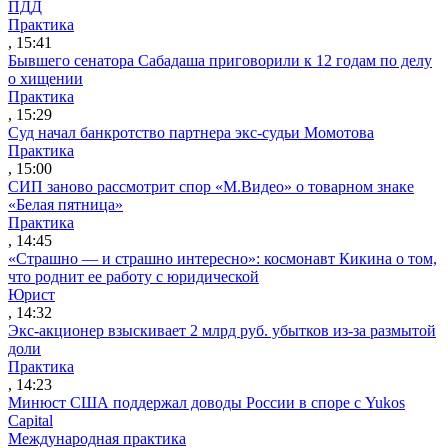
ПДД
Практика
, 15:41
Бывшего сенатора Сабадаша приговорили к 12 годам по делу
о хищении
Практика
, 15:29
Суд начал банкротство партнера экс-судьи Момотова
Практика
, 15:00
СИП заново рассмотрит спор «М.Видео» о товарном знаке
«Белая пятница»
Практика
, 14:45
«Страшно — и страшно интересно»: космонавт Кикина о том,
что роднит ее работу с юридической
Юрист
, 14:32
Экс-акционер взыскивает 2 млрд руб. убытков из-за размытой
доли
Практика
, 14:23
Минюст США поддержал доводы России в споре с Yukos
Capital
Международная практика