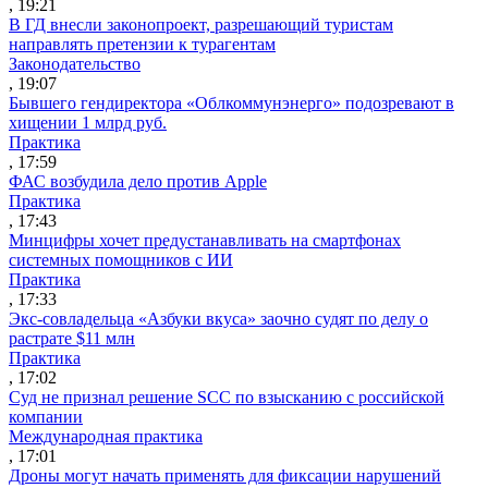
, 19:21
В ГД внесли законопроект, разрешающий туристам
направлять претензии к турагентам
Законодательство
, 19:07
Бывшего гендиректора «Облкоммунэнерго» подозревают в
хищении 1 млрд руб.
Практика
, 17:59
ФАС возбудила дело против Apple
Практика
, 17:43
Минцифры хочет предустанавливать на смартфонах
системных помощников с ИИ
Практика
, 17:33
Экс-совладельца «Азбуки вкуса» заочно судят по делу о
растрате $11 млн
Практика
, 17:02
Суд не признал решение SCC по взысканию с российской
компании
Международная практика
, 17:01
Дроны могут начать применять для фиксации нарушений