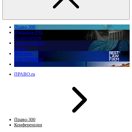
Право-300
Юррынок РФ:
35 лет спустя
Экологическое
право
Best Law
Firm Marketing
ПМЮФ 2026
ПРАВО.ru
Право-300
Конференции