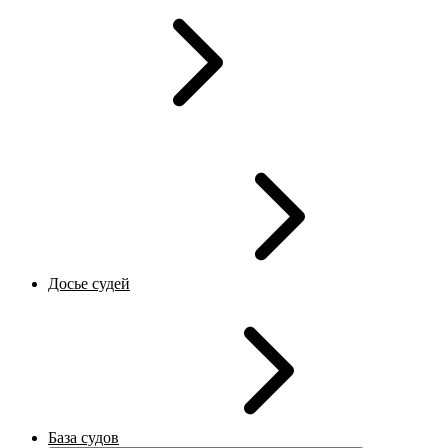
Досье судей
База судов