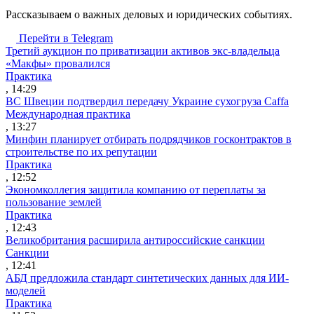
Рассказываем о важных деловых и юридических событиях.
Перейти в Telegram
Третий аукцион по приватизации активов экс-владельца
«Макфы» провалился
Практика
, 14:29
ВС Швеции подтвердил передачу Украине сухогруза Caffa
Международная практика
, 13:27
Минфин планирует отбирать подрядчиков госконтрактов в
строительстве по их репутации
Практика
, 12:52
Экономколлегия защитила компанию от переплаты за
пользование землей
Практика
, 12:43
Великобритания расширила антироссийские санкции
Санкции
, 12:41
АБД предложила стандарт синтетических данных для ИИ-
моделей
Практика