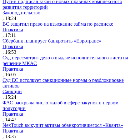
Путин подписал закон о новых правилах комплексного
развития территорий
Законодательство
, 18:24
ВС защитил право на взыскание займа по расписке
Практика
, 17:11
Сбербанк планирует банкротить «Евротранс»
Практика
, 16:53
Суд пересмотрит дело о выдаче исполнительного листа на
решение МКАС
Практика
, 16:05
Суд ЕС истолкует санкционные нормы о разблокировке
активов
Санкции
, 15:24
ФАС раскрыла число жалоб в сфере закупок в первом
полугодии
Практика
, 14:47
NexTouch выкупит активы обанкротившегося «Кванта»
Практика
, 13:35