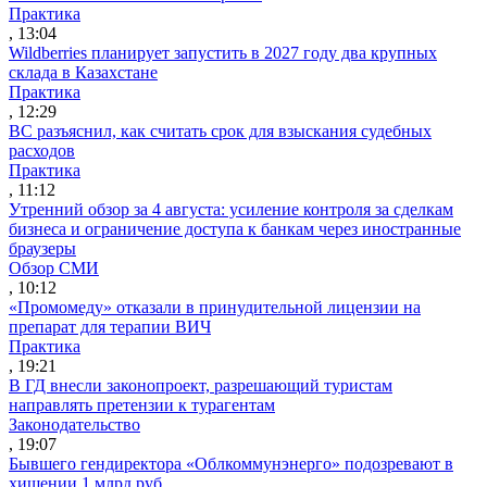
Практика
, 13:04
Wildberries планирует запустить в 2027 году два крупных
склада в Казахстане
Практика
, 12:29
ВС разъяснил, как считать срок для взыскания судебных
расходов
Практика
, 11:12
Утренний обзор за 4 августа: усиление контроля за сделкам
бизнеса и ограничение доступа к банкам через иностранные
браузеры
Обзор СМИ
, 10:12
«Промомеду» отказали в принудительной лицензии на
препарат для терапии ВИЧ
Практика
, 19:21
В ГД внесли законопроект, разрешающий туристам
направлять претензии к турагентам
Законодательство
, 19:07
Бывшего гендиректора «Облкоммунэнерго» подозревают в
хищении 1 млрд руб.