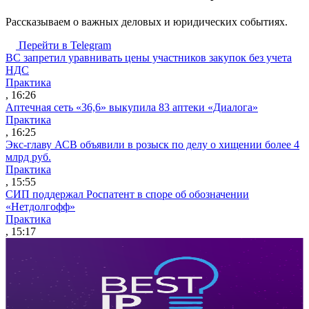
Рассказываем о важных деловых и юридических событиях.
Перейти в Telegram
ВС запретил уравнивать цены участников закупок без учета
НДС
Практика
, 16:26
Аптечная сеть «36,6» выкупила 83 аптеки «Диалога»
Практика
, 16:25
Экс-главу АСВ объявили в розыск по делу о хищении более 4
млрд руб.
Практика
, 15:55
СИП поддержал Роспатент в споре об обозначении
«Нетдолгофф»
Практика
, 15:17