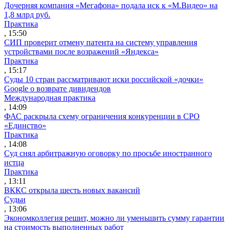
Дочерняя компания «Мегафона» подала иск к «М.Видео» на
1,8 млрд руб.
Практика
, 15:50
СИП проверит отмену патента на систему управления
устройствами после возражений «Яндекса»
Практика
, 15:17
Суды 10 стран рассматривают иски российской «дочки»
Google о возврате дивидендов
Международная практика
, 14:09
ФАС раскрыла схему ограничения конкуренции в СРО
«Единство»
Практика
, 14:08
Суд снял арбитражную оговорку по просьбе иностранного
истца
Практика
, 13:11
ВККС открыла шесть новых вакансий
Судьи
, 13:06
Экономколлегия решит, можно ли уменьшить сумму гарантии
на стоимость выполненных работ