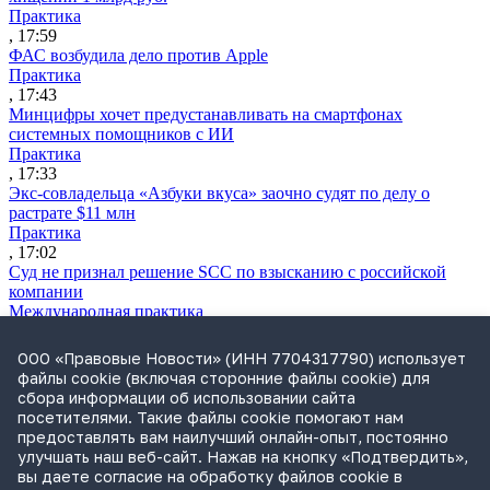
Практика
, 17:59
ФАС возбудила дело против Apple
Практика
, 17:43
Минцифры хочет предустанавливать на смартфонах
системных помощников с ИИ
Практика
, 17:33
Экс-совладельца «Азбуки вкуса» заочно судят по делу о
растрате $11 млн
Практика
, 17:02
Суд не признал решение SCC по взысканию с российской
компании
Международная практика
, 17:01
Дроны могут начать применять для фиксации нарушений
ООО «Правовые Новости» (ИНН 7704317790) использует
ПДД
файлы cookie (включая сторонние файлы cookie) для
Практика
сбора информации об использовании сайта
, 15:41
посетителями. Такие файлы cookie помогают нам
Бывшего сенатора Сабадаша приговорили к 12 годам по делу
предоставлять вам наилучший онлайн-опыт, постоянно
о хищении
улучшать наш веб-сайт. Нажав на кнопку «Подтвердить»,
Практика
вы даете согласие на обработку файлов cookie в
, 15:29