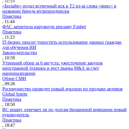
, 11:53
«Билайн» подал встречный иск к Т2 из-за слова «микс» в
названии бренда мультиподписки
Практика
, 11:44
ФАС запретила наружную рекламу Fonbet
Практика
, 11:23
IT-бизнес просит упростить использование данных граждан
для обучения ИИ
Законодательство
, 10:59
Утренний обзор за 6 августа: ужесточение закупок
иностранной техники и рост рынка M&A за счет
национализации
Обзор СМИ
, 09:26
Росимущество проведет новый аукцион по продаже активов
Global Spirits
Практика
, 18:50
ВС решит, отвечает ли по долгам брошенной компании новый
руководитель
Практика
, 18:47