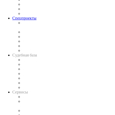
Рынок юридических услуг
Юридическое сообщество
Важнейшие правовые темы в прессе
Спецпроекты
Подкаст «В здравом уме
и твёрдой памяти»
Legal Design
Банкротная панорама
Советы для литигаторов
Сговоры на торгах
Авто
Судебная база
Картотека арбитражных дел
Решения арбитражных судов
Календарь рассмотрения арбитражных дел
Досье судей
Информация о судах
RSS лента новостей
Вакансии для юристов
Сервисы
Справочно-правовая система
Casebook: мониторинг дел
и компаний
Caselook: поиск и анализ практики