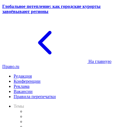
Глобальное потепление: как городские курорты
завоёвывают регионы
На главную
Право.ru
Редакция
Конференции
Реклама
Вакансии
Правила перепечатки
Темы
Практика
Законодательство
Процесс
Исследования