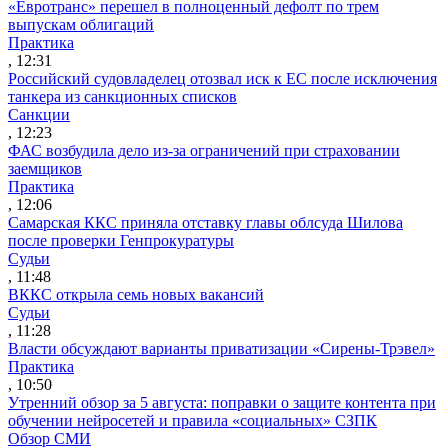
«Евротранс» перешел в полноценный дефолт по трем
выпускам облигаций
Практика
, 12:31
Российский судовладелец отозвал иск к ЕС после исключения
танкера из санкционных списков
Санкции
, 12:23
ФАС возбудила дело из-за ограничений при страховании
заемщиков
Практика
, 12:06
Самарская ККС приняла отставку главы облсуда Шилова
после проверки Генпрокуратуры
Судьи
, 11:48
ВККС открыла семь новых вакансий
Судьи
, 11:28
Власти обсуждают варианты приватизации «Сирены-Трэвел»
Практика
, 10:50
Утренний обзор за 5 августа: поправки о защите контента при
обучении нейросетей и правила «социальных» СЗПК
Обзор СМИ