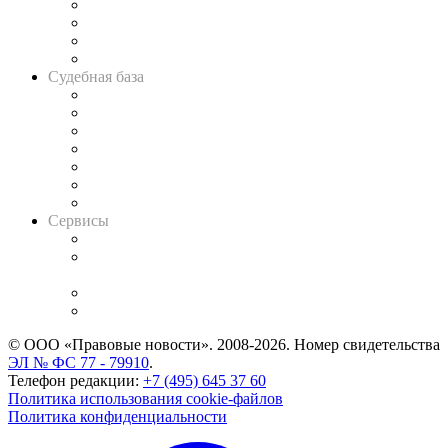
Банкротная панорама
Советы для литигаторов
Сговоры на торгах
Авто
Судебная база
Картотека арбитражных дел
Решения арбитражных судов
Календарь рассмотрения арбитражных дел
Досье судей
Информация о судах
RSS лента новостей
Вакансии для юристов
Сервисы
Справочно-правовая система
Casebook: мониторинг дел
и компаний
Caselook: поиск и анализ практики
CASE.ONE: управление юридической службой
© ООО «Правовые новости». 2008-2026.
Номер свидетельства
ЭЛ № ФС 77 - 79910
.
Телефон редакции:
+7 (495) 645 37 60
Политика использования cookie-файлов
Политика конфиденциальности