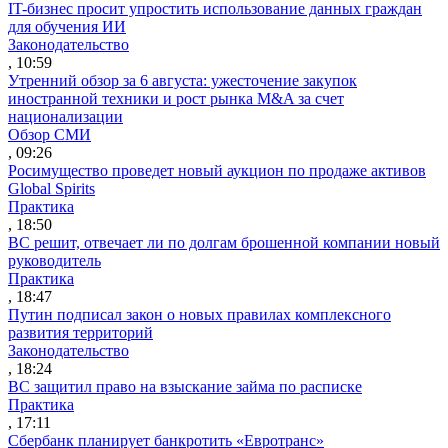
IT-бизнес просит упростить использование данных граждан
для обучения ИИ
Законодательство
, 10:59
Утренний обзор за 6 августа: ужесточение закупок
иностранной техники и рост рынка M&A за счет
национализации
Обзор СМИ
, 09:26
Росимущество проведет новый аукцион по продаже активов
Global Spirits
Практика
, 18:50
ВС решит, отвечает ли по долгам брошенной компании новый
руководитель
Практика
, 18:47
Путин подписал закон о новых правилах комплексного
развития территорий
Законодательство
, 18:24
ВС защитил право на взыскание займа по расписке
Практика
, 17:11
Сбербанк планирует банкротить «Евротранс»