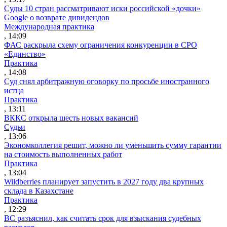
Суды 10 стран рассматривают иски российской «дочки»
Google о возврате дивидендов
Международная практика
, 14:09
ФАС раскрыла схему ограничения конкуренции в СРО
«Единство»
Практика
, 14:08
Суд снял арбитражную оговорку по просьбе иностранного
истца
Практика
, 13:11
ВККС открыла шесть новых вакансий
Судьи
, 13:06
Экономколлегия решит, можно ли уменьшить сумму гарантии
на стоимость выполненных работ
Практика
, 13:04
Wildberries планирует запустить в 2027 году два крупных
склада в Казахстане
Практика
, 12:29
ВС разъяснил, как считать срок для взыскания судебных