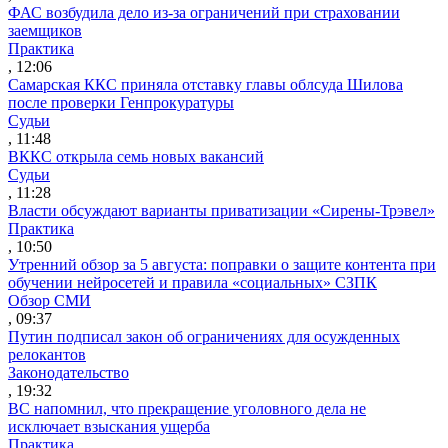
ФАС возбудила дело из-за ограничений при страховании
заемщиков
Практика
, 12:06
Самарская ККС приняла отставку главы облсуда Шилова
после проверки Генпрокуратуры
Судьи
, 11:48
ВККС открыла семь новых вакансий
Судьи
, 11:28
Власти обсуждают варианты приватизации «Сирены-Трэвел»
Практика
, 10:50
Утренний обзор за 5 августа: поправки о защите контента при
обучении нейросетей и правила «социальных» СЗПК
Обзор СМИ
, 09:37
Путин подписал закон об ограничениях для осужденных
релокантов
Законодательство
, 19:32
ВС напомнил, что прекращение уголовного дела не
исключает взыскания ущерба
Практика