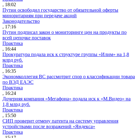
, 18:02
Путин освободил государство от обязательной оферты
миноритариям при передаче акций
Законодательство
, 17:16
Путин подписал закон о мониторинге цен на продукты по
всей цепочке поставок
Практика
, 16:44
Прокуратура подала иск к структуре группы «Илим» на 1,8
млрд руб.
Практика
, 16:35
Экономколлегия ВС рассмотрит спор о классификации товара
по ВЭД ЕАЭС
Практика
, 16:24
Дочерняя компания «Мегафона» подала иск к «М.Видео» на
1,8 млрд руб.
Практика
, 15:50
СИП проверит отмену патента на систему управления
устройствами после возражений «Яндекса»
Практика
, 15:17