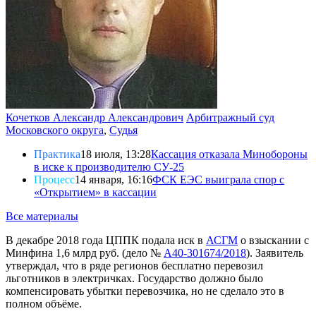
Кочетков Александр Александрович
Арбитражный суд
Московского округа
,
Судья
Практика
18 июля, 13:28
Кассация отказала Минобороны
в иске к производителю СУ-25
Процесс
14 января, 16:16
ФСК ЕЭС выиграла спор с
«Открытием» в кассации
Все материалы
В декабре 2018 года ЦППК подала иск в
АСГМ
о взыскании с
Минфина 1,6 млрд руб. (дело №
А40-301674/2018
). Заявитель
утверждал, что в ряде регионов бесплатно перевозил
льготников в электричках. Государство должно было
компенсировать убытки перевозчика, но не сделало это в
полном объёме.