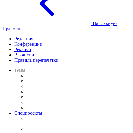
На главную
Право.ru
Редакция
Конференции
Реклама
Вакансии
Правила перепечатки
Темы
Практика
Законодательство
Процесс
Исследования
Рынок юридических услуг
Юридическое сообщество
Важнейшие правовые темы в прессе
Спецпроекты
Подкаст «В здравом уме
и твёрдой памяти»
Legal Design