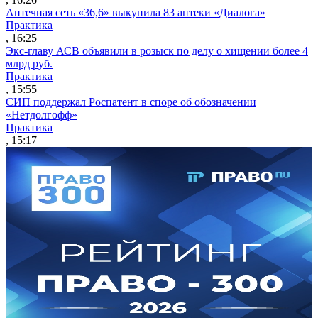
Аптечная сеть «36,6» выкупила 83 аптеки «Диалога»
Практика
, 16:25
Экс-главу АСВ объявили в розыск по делу о хищении более 4
млрд руб.
Практика
, 15:55
СИП поддержал Роспатент в споре об обозначении
«Нетдолгофф»
Практика
, 15:17