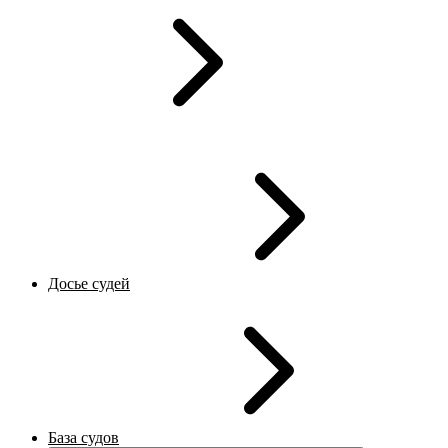
Досье судей
База судов