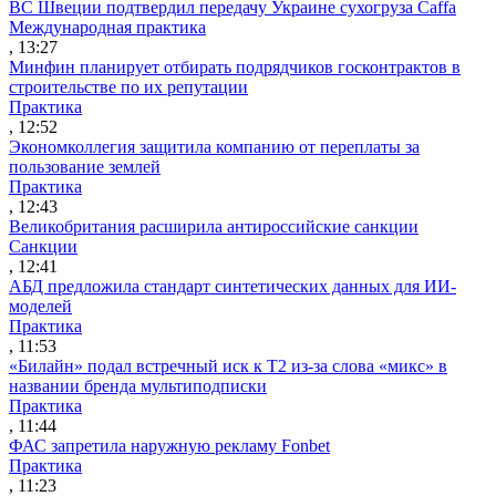
ВС Швеции подтвердил передачу Украине сухогруза Caffa
Международная практика
, 13:27
Минфин планирует отбирать подрядчиков госконтрактов в
строительстве по их репутации
Практика
, 12:52
Экономколлегия защитила компанию от переплаты за
пользование землей
Практика
, 12:43
Великобритания расширила антироссийские санкции
Санкции
, 12:41
АБД предложила стандарт синтетических данных для ИИ-
моделей
Практика
, 11:53
«Билайн» подал встречный иск к Т2 из-за слова «микс» в
названии бренда мультиподписки
Практика
, 11:44
ФАС запретила наружную рекламу Fonbet
Практика
, 11:23