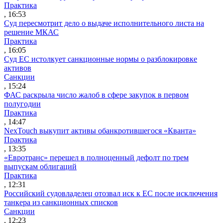
Практика
, 16:53
Суд пересмотрит дело о выдаче исполнительного листа на
решение МКАС
Практика
, 16:05
Суд ЕС истолкует санкционные нормы о разблокировке
активов
Санкции
, 15:24
ФАС раскрыла число жалоб в сфере закупок в первом
полугодии
Практика
, 14:47
NexTouch выкупит активы обанкротившегося «Кванта»
Практика
, 13:35
«Евротранс» перешел в полноценный дефолт по трем
выпускам облигаций
Практика
, 12:31
Российский судовладелец отозвал иск к ЕС после исключения
танкера из санкционных списков
Санкции
, 12:23