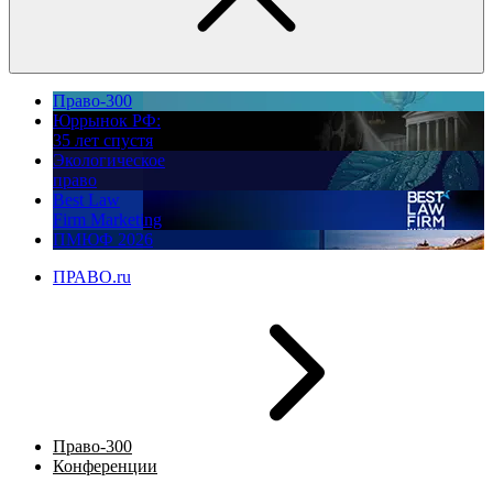
Право-300
Юррынок РФ:
35 лет спустя
Экологическое
право
Best Law
Firm Marketing
ПМЮФ 2026
ПРАВО.ru
Право-300
Конференции