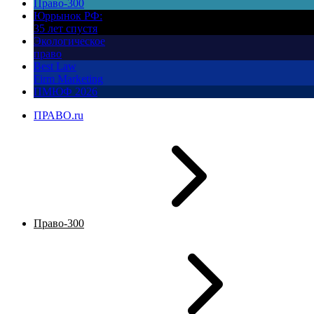
Право-300
Юррынок РФ:
35 лет спустя
Экологическое
право
Best Law
Firm Marketing
ПМЮФ 2026
ПРАВО.ru
Право-300