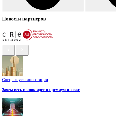
Новости партнеров
Спецвыпуск: инвестиции
Зачем весь рынок идет в премиум и люкс