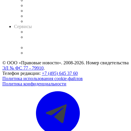
Календарь рассмотрения арбитражных дел
Досье судей
Информация о судах
RSS лента новостей
Вакансии для юристов
Сервисы
Справочно-правовая система
Casebook: мониторинг дел
и компаний
Caselook: поиск и анализ практики
CASE.ONE: управление юридической службой
© ООО «Правовые новости». 2008-2026.
Номер свидетельства
ЭЛ № ФС 77 - 79910
.
Телефон редакции:
+7 (495) 645 37 60
Политика использования cookie-файлов
Политика конфиденциальности