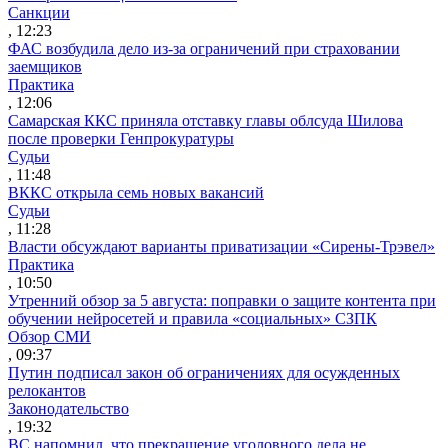
Санкции
, 12:23
ФАС возбудила дело из-за ограничений при страховании
заемщиков
Практика
, 12:06
Самарская ККС приняла отставку главы облсуда Шилова
после проверки Генпрокуратуры
Судьи
, 11:48
ВККС открыла семь новых вакансий
Судьи
, 11:28
Власти обсуждают варианты приватизации «Сирены-Трэвел»
Практика
, 10:50
Утренний обзор за 5 августа: поправки о защите контента при
обучении нейросетей и правила «социальных» СЗПК
Обзор СМИ
, 09:37
Путин подписал закон об ограничениях для осужденных
релокантов
Законодательство
, 19:32
ВС напомнил, что прекращение уголовного дела не