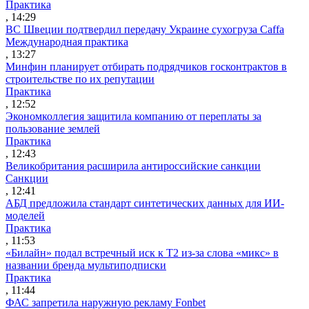
Практика
, 14:29
ВС Швеции подтвердил передачу Украине сухогруза Caffa
Международная практика
, 13:27
Минфин планирует отбирать подрядчиков госконтрактов в
строительстве по их репутации
Практика
, 12:52
Экономколлегия защитила компанию от переплаты за
пользование землей
Практика
, 12:43
Великобритания расширила антироссийские санкции
Санкции
, 12:41
АБД предложила стандарт синтетических данных для ИИ-
моделей
Практика
, 11:53
«Билайн» подал встречный иск к Т2 из-за слова «микс» в
названии бренда мультиподписки
Практика
, 11:44
ФАС запретила наружную рекламу Fonbet