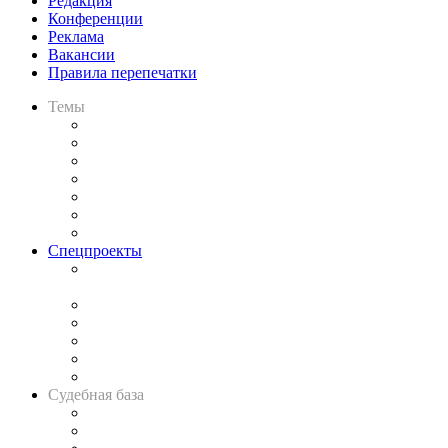
Редакция
Конференции
Реклама
Вакансии
Правила перепечатки
Темы
Практика
Законодательство
Процесс
Исследования
Рынок юридических услуг
Юридическое сообщество
Важнейшие правовые темы в прессе
Спецпроекты
Подкаст «В здравом уме
и твёрдой памяти»
Legal Design
Банкротная панорама
Советы для литигаторов
Сговоры на торгах
Авто
Судебная база
Картотека арбитражных дел
Решения арбитражных судов