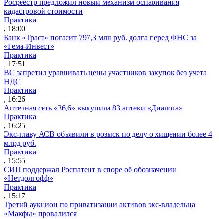
Росреестр предложил новый механизм оспаривания
кадастровой стоимости
Практика
, 18:00
Банк «Траст» погасит 797,3 млн руб. долга перед ФНС за
«Гема-Инвест»
Практика
, 17:51
ВС запретил уравнивать цены участников закупок без учета
НДС
Практика
, 16:26
Аптечная сеть «36,6» выкупила 83 аптеки «Диалога»
Практика
, 16:25
Экс-главу АСВ объявили в розыск по делу о хищении более 4
млрд руб.
Практика
, 15:55
СИП поддержал Роспатент в споре об обозначении
«Нетдолгофф»
Практика
, 15:17
Третий аукцион по приватизации активов экс-владельца
«Макфы» провалился