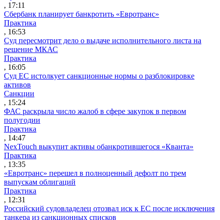
, 17:11
Сбербанк планирует банкротить «Евротранс»
Практика
, 16:53
Суд пересмотрит дело о выдаче исполнительного листа на
решение МКАС
Практика
, 16:05
Суд ЕС истолкует санкционные нормы о разблокировке
активов
Санкции
, 15:24
ФАС раскрыла число жалоб в сфере закупок в первом
полугодии
Практика
, 14:47
NexTouch выкупит активы обанкротившегося «Кванта»
Практика
, 13:35
«Евротранс» перешел в полноценный дефолт по трем
выпускам облигаций
Практика
, 12:31
Российский судовладелец отозвал иск к ЕС после исключения
танкера из санкционных списков