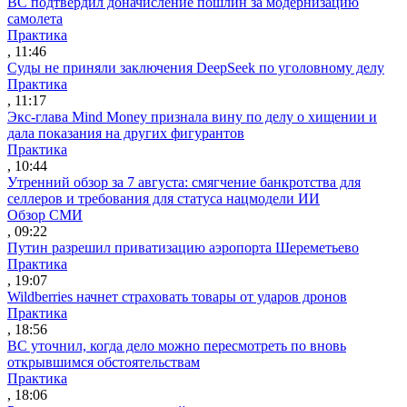
ВС подтвердил доначисление пошлин за модернизацию
самолета
Практика
, 11:46
Суды не приняли заключения DeepSeek по уголовному делу
Практика
, 11:17
Экс-глава Mind Money признала вину по делу о хищении и
дала показания на других фигурантов
Практика
, 10:44
Утренний обзор за 7 августа: смягчение банкротства для
селлеров и требования для статуса нацмодели ИИ
Обзор СМИ
, 09:22
Путин разрешил приватизацию аэропорта Шереметьево
Практика
, 19:07
Wildberries начнет страховать товары от ударов дронов
Практика
, 18:56
ВС уточнил, когда дело можно пересмотреть по вновь
открывшимся обстоятельствам
Практика
, 18:06