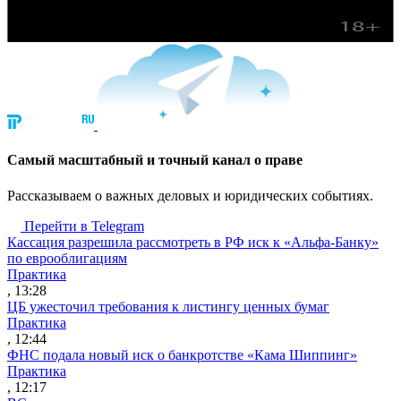
Cамый масштабный и точный канал о праве
Рассказываем о важных деловых и юридических событиях.
Перейти в Telegram
Кассация разрешила рассмотреть в РФ иск к «Альфа-Банку»
по еврооблигациям
Практика
, 13:28
ЦБ ужесточил требования к листингу ценных бумаг
Практика
, 12:44
ФНС подала новый иск о банкротстве «Кама Шиппинг»
Практика
, 12:17