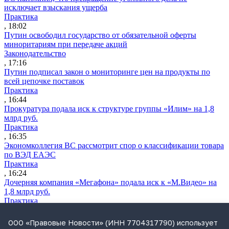
исключает взыскания ущерба
Практика
, 18:02
Путин освободил государство от обязательной оферты
миноритариям при передаче акций
Законодательство
, 17:16
Путин подписал закон о мониторинге цен на продукты по
всей цепочке поставок
Практика
, 16:44
Прокуратура подала иск к структуре группы «Илим» на 1,8
млрд руб.
Практика
, 16:35
Экономколлегия ВС рассмотрит спор о классификации товара
по ВЭД ЕАЭС
Практика
, 16:24
Дочерняя компания «Мегафона» подала иск к «М.Видео» на
1,8 млрд руб.
Практика
, 15:50
СИП проверит отмену патента на систему управления
ООО «Правовые Новости» (ИНН 7704317790) использует
устройствами после возражений «Яндекса»