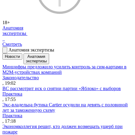
18+
Анатомия
экспертизы
Смотреть
Анатомия экспертизы
Новости
Анатомия
экспертизы
Минцифры предложило усилить контроль за сим-картами в
M2M-устройствах компаний
Законодательство
, 19:02
ВС рассмотрит иск о снятии партии «Яблоко» с выборов
Практика
, 17:55
Экс-владельца бутика Cartier осудили на девять с половиной
лет за таможенную схему
Практика
, 17:18
Экономколлегия решит, кто должен возмещать ущерб при
пожаре