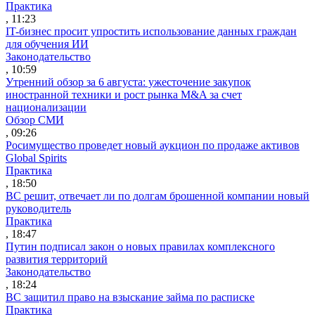
Практика
, 11:23
IT-бизнес просит упростить использование данных граждан
для обучения ИИ
Законодательство
, 10:59
Утренний обзор за 6 августа: ужесточение закупок
иностранной техники и рост рынка M&A за счет
национализации
Обзор СМИ
, 09:26
Росимущество проведет новый аукцион по продаже активов
Global Spirits
Практика
, 18:50
ВС решит, отвечает ли по долгам брошенной компании новый
руководитель
Практика
, 18:47
Путин подписал закон о новых правилах комплексного
развития территорий
Законодательство
, 18:24
ВС защитил право на взыскание займа по расписке
Практика