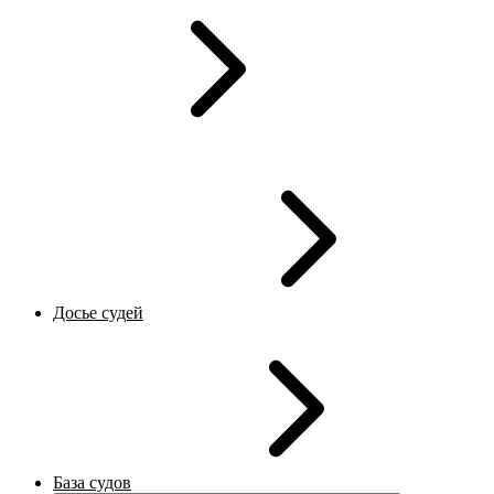
Досье судей
База судов