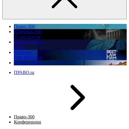
Право-300
Юррынок РФ:
35 лет спустя
Экологическое
право
Best Law
Firm Marketing
ПМЮФ 2026
ПРАВО.ru
Право-300
Конференции