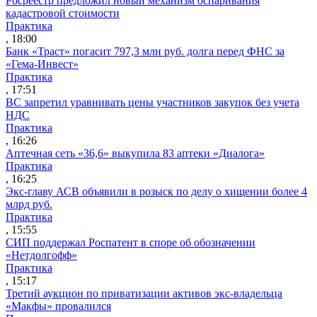
Росреестр предложил новый механизм оспаривания
кадастровой стоимости
Практика
, 18:00
Банк «Траст» погасит 797,3 млн руб. долга перед ФНС за
«Гема-Инвест»
Практика
, 17:51
ВС запретил уравнивать цены участников закупок без учета
НДС
Практика
, 16:26
Аптечная сеть «36,6» выкупила 83 аптеки «Диалога»
Практика
, 16:25
Экс-главу АСВ объявили в розыск по делу о хищении более 4
млрд руб.
Практика
, 15:55
СИП поддержал Роспатент в споре об обозначении
«Нетдолгофф»
Практика
, 15:17
Третий аукцион по приватизации активов экс-владельца
«Макфы» провалился