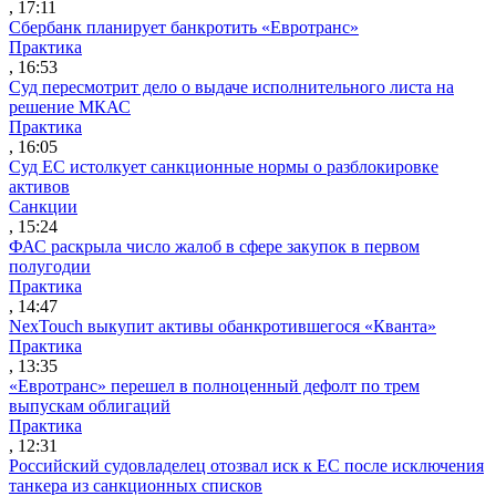
, 17:11
Сбербанк планирует банкротить «Евротранс»
Практика
, 16:53
Суд пересмотрит дело о выдаче исполнительного листа на
решение МКАС
Практика
, 16:05
Суд ЕС истолкует санкционные нормы о разблокировке
активов
Санкции
, 15:24
ФАС раскрыла число жалоб в сфере закупок в первом
полугодии
Практика
, 14:47
NexTouch выкупит активы обанкротившегося «Кванта»
Практика
, 13:35
«Евротранс» перешел в полноценный дефолт по трем
выпускам облигаций
Практика
, 12:31
Российский судовладелец отозвал иск к ЕС после исключения
танкера из санкционных списков