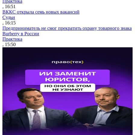
Практика
, 16:51
ВККС открыла семь новых вакансий
Судьи
, 16:15
Предприниматель не смог прекратить охрану товарного знака
Burberry в России
Практика
, 15:50