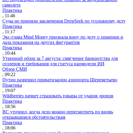
самолета
Практика
, 11:46
Суды не приняли заключения DeepSeek по уголовному делу
Практика
, 11:17
Экс-глава Mind Money признала вину по делу о хищении и
дала показания на других фигурантов
Практика
, 10:44
Утренний обзор за 7 августа: смягчение банкротства для
селлеров и требования для статуса нацмодели ИИ
Обзор СМИ
, 09:22
Путин разрешил приватизацию аэропорта Шереметьево
Практика
, 19:07
Wildberries начнет страховать товары от ударов дронов
Практика
, 18:56
ВС уточнил, когда дело можно пересмотреть по вновь
открывшимся обстоятельствам
Практика
, 18:06