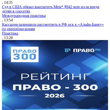
, 14:31
Суд в США обязал выплатить Meta* $942 млн из-за вреда
детям в соцсетях
Международная практика
, 13:54
Кассация разрешила рассмотреть в РФ иск к «Альфа-Банку»
по еврооблигациям
Практика
, 13:28