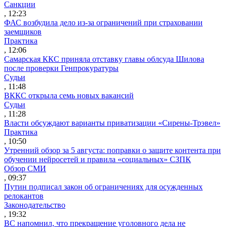
Санкции
, 12:23
ФАС возбудила дело из-за ограничений при страховании
заемщиков
Практика
, 12:06
Самарская ККС приняла отставку главы облсуда Шилова
после проверки Генпрокуратуры
Судьи
, 11:48
ВККС открыла семь новых вакансий
Судьи
, 11:28
Власти обсуждают варианты приватизации «Сирены-Трэвел»
Практика
, 10:50
Утренний обзор за 5 августа: поправки о защите контента при
обучении нейросетей и правила «социальных» СЗПК
Обзор СМИ
, 09:37
Путин подписал закон об ограничениях для осужденных
релокантов
Законодательство
, 19:32
ВС напомнил, что прекращение уголовного дела не