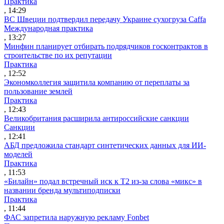
Практика
, 14:29
ВС Швеции подтвердил передачу Украине сухогруза Caffa
Международная практика
, 13:27
Минфин планирует отбирать подрядчиков госконтрактов в
строительстве по их репутации
Практика
, 12:52
Экономколлегия защитила компанию от переплаты за
пользование землей
Практика
, 12:43
Великобритания расширила антироссийские санкции
Санкции
, 12:41
АБД предложила стандарт синтетических данных для ИИ-
моделей
Практика
, 11:53
«Билайн» подал встречный иск к Т2 из-за слова «микс» в
названии бренда мультиподписки
Практика
, 11:44
ФАС запретила наружную рекламу Fonbet