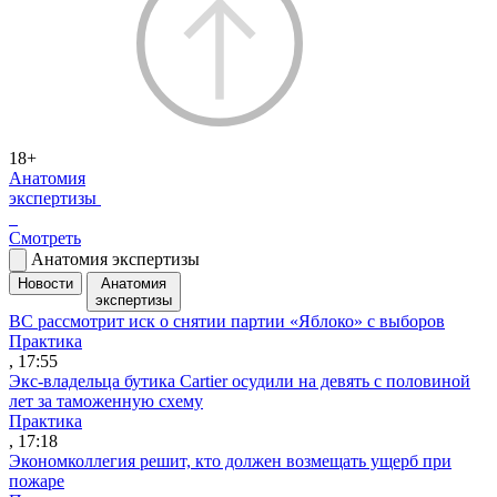
18+
Анатомия
экспертизы
Смотреть
Анатомия экспертизы
Новости
Анатомия
экспертизы
ВС рассмотрит иск о снятии партии «Яблоко» с выборов
Практика
, 17:55
Экс-владельца бутика Cartier осудили на девять с половиной
лет за таможенную схему
Практика
, 17:18
Экономколлегия решит, кто должен возмещать ущерб при
пожаре