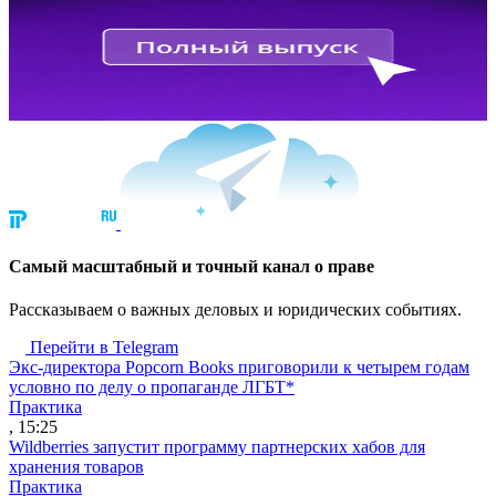
Cамый масштабный и точный канал о праве
Рассказываем о важных деловых и юридических событиях.
Перейти в Telegram
Экс-директора Popcorn Books приговорили к четырем годам
условно по делу о пропаганде ЛГБТ*
Практика
, 15:25
Wildberries запустит программу партнерских хабов для
хранения товаров
Практика