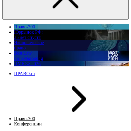
Право-300
Юррынок РФ:
35 лет спустя
Экологическое
право
Best Law
Firm Marketing
ПМЮФ 2026
ПРАВО.ru
Право-300
Конференции