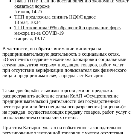
Глава ТПП: план по восстановлению экономики может
оказаться дороже
5 июня, 14:25
ТПП предложила снизить НДФЛ вдвое
13 мая, 10:34
ТПП отклонила 95% обращений о признании форс-
мажора из-за COVID-19
6 апреля, 19:17
В частности, он обратил внимание министра на
предпринимательскую деятельность в социальных сетях.
«Обеспечить создание механизма блокировки социальными
сетями аккаунтов «серых» продавцов товаров, работ, услуг
при отсутствии верификации пользователя как физического
лица и предпринимателя», - предлагает Катырин.
Также для борьбы с такими торговцами он предложил
распространить действие статьи КоАП «Осуществление
предпринимательской деятельности без государственной
регистрации или без специального разрешения (лицензии)»
на граждан, осуществляющих продажу товаров, работ, услуг с
использованием социальных сетей».
При этом Катырин указал на избыточное законодательное
регулирование электронной торговли с учетом отсутствия