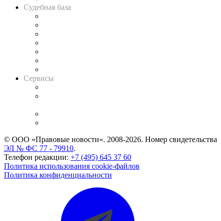
Судебная база
Картотека арбитражных дел
Решения арбитражных судов
Календарь рассмотрения арбитражных дел
Досье судей
Информация о судах
RSS лента новостей
Вакансии для юристов
Сервисы
Справочно-правовая система
Casebook: мониторинг дел
и компаний
Caselook: поиск и анализ практики
CASE.ONE: управление юридической службой
© ООО «Правовые новости». 2008-2026.
Номер свидетельства
ЭЛ № ФС 77 - 79910
.
Телефон редакции:
+7 (495) 645 37 60
Политика использования cookie-файлов
Политика конфиденциальности