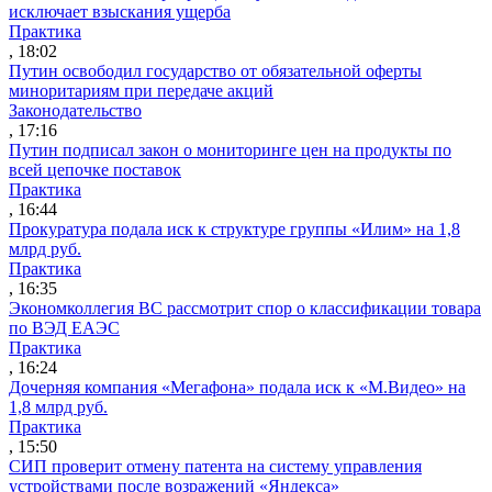
исключает взыскания ущерба
Практика
, 18:02
Путин освободил государство от обязательной оферты
миноритариям при передаче акций
Законодательство
, 17:16
Путин подписал закон о мониторинге цен на продукты по
всей цепочке поставок
Практика
, 16:44
Прокуратура подала иск к структуре группы «Илим» на 1,8
млрд руб.
Практика
, 16:35
Экономколлегия ВС рассмотрит спор о классификации товара
по ВЭД ЕАЭС
Практика
, 16:24
Дочерняя компания «Мегафона» подала иск к «М.Видео» на
1,8 млрд руб.
Практика
, 15:50
СИП проверит отмену патента на систему управления
устройствами после возражений «Яндекса»