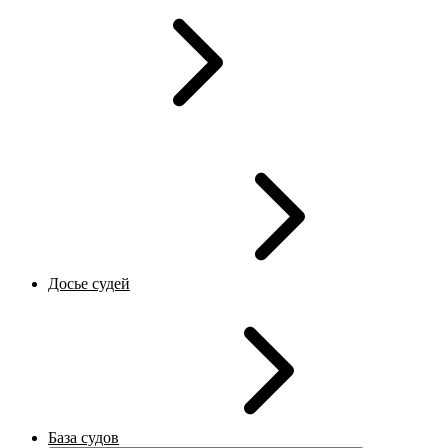
Досье судей
База судов