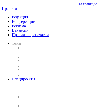
На главную
Право.ru
Редакция
Конференции
Реклама
Вакансии
Правила перепечатки
Темы
Практика
Законодательство
Процесс
Исследования
Рынок юридических услуг
Юридическое сообщество
Важнейшие правовые темы в прессе
Спецпроекты
Подкаст «В здравом уме
и твёрдой памяти»
Legal Design
Банкротная панорама
Советы для литигаторов
Сговоры на торгах
Авто