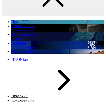
Право-300
Юррынок РФ:
35 лет спустя
Экологическое
право
Best Law
Firm Marketing
ПМЮФ 2026
ПРАВО.ru
Право-300
Конференции