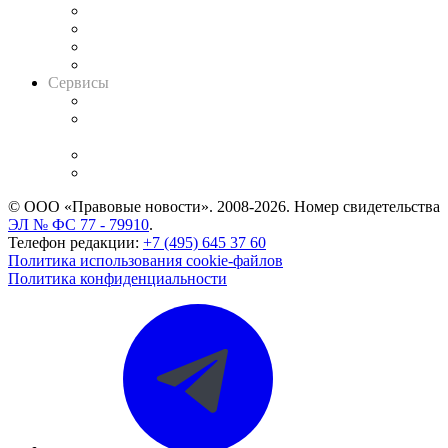
Досье судей
Информация о судах
RSS лента новостей
Вакансии для юристов
Сервисы
Справочно-правовая система
Casebook: мониторинг дел
и компаний
Caselook: поиск и анализ практики
CASE.ONE: управление юридической службой
© ООО «Правовые новости». 2008-2026.
Номер свидетельства
ЭЛ № ФС 77 - 79910
.
Телефон редакции:
+7 (495) 645 37 60
Политика использования cookie-файлов
Политика конфиденциальности