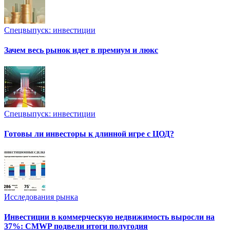
Спецвыпуск: инвестиции
Зачем весь рынок идет в премиум и люкс
Спецвыпуск: инвестиции
Готовы ли инвесторы к длинной игре с ЦОД?
Исследования рынка
Инвестиции в коммерческую недвижимость выросли на
37%: CMWP подвели итоги полугодия