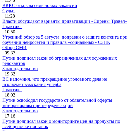
, 11:48
ВККС открыла семь новых вакансий
Судьи
, 11:28
Власти обсуждают варианты приватизации «Сирены-Трэвел»
Практика
, 10:50
Утренний обзор за 5 августа: поправки о защите контента при
обучении нейросетей и правила «социальных» СЗПК
Обзор СМИ
, 09:37
Путин подписал закон об ограничениях для осужденных
релокантов
Законодательство
, 19:32
ВС напомнил, что прекращение уголовного дела не
исключает взыскания ущерба
Практика
, 18:02
Путин освободил государство от обязательной оферты
миноритариям при передаче акций
Законодательство
, 17:16
Путин подписал закон о мониторинге цен на продукты по
всей цепочке поставок