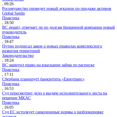
, 09:26
Росимущество проведет новый аукцион по продаже активов
Global Spirits
Практика
, 18:50
ВС решит, отвечает ли по долгам брошенной компании новый
руководитель
Практика
, 18:47
Путин подписал закон о новых правилах комплексного
развития территорий
Законодательство
, 18:24
ВС защитил право на взыскание займа по расписке
Практика
, 17:11
Сбербанк планирует банкротить «Евротранс»
Практика
, 16:53
Суд пересмотрит дело о выдаче исполнительного листа на
решение МКАС
Практика
, 16:05
Суд ЕС истолкует санкционные нормы о разблокировке
активов