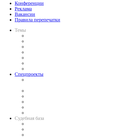
Конференции
Реклама
Вакансии
Правила перепечатки
Темы
Практика
Законодательство
Процесс
Исследования
Рынок юридических услуг
Юридическое сообщество
Важнейшие правовые темы в прессе
Спецпроекты
Подкаст «В здравом уме
и твёрдой памяти»
Legal Design
Банкротная панорама
Советы для литигаторов
Сговоры на торгах
Авто
Судебная база
Картотека арбитражных дел
Решения арбитражных судов
Календарь рассмотрения арбитражных дел