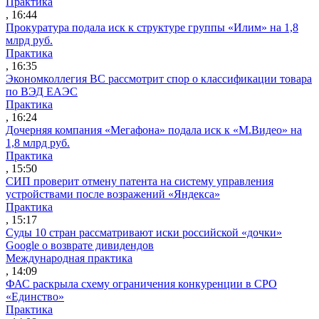
Практика
, 16:44
Прокуратура подала иск к структуре группы «Илим» на 1,8
млрд руб.
Практика
, 16:35
Экономколлегия ВС рассмотрит спор о классификации товара
по ВЭД ЕАЭС
Практика
, 16:24
Дочерняя компания «Мегафона» подала иск к «М.Видео» на
1,8 млрд руб.
Практика
, 15:50
СИП проверит отмену патента на систему управления
устройствами после возражений «Яндекса»
Практика
, 15:17
Суды 10 стран рассматривают иски российской «дочки»
Google о возврате дивидендов
Международная практика
, 14:09
ФАС раскрыла схему ограничения конкуренции в СРО
«Единство»
Практика