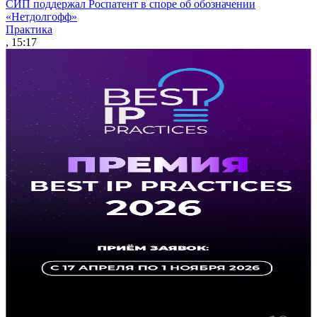
СИП поддержал Роспатент в споре об обозначении
«Нетдолгофф»
Практика
, 15:17