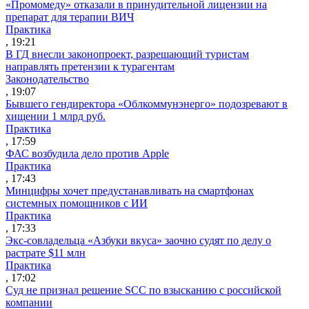
«Промомеду» отказали в принудительной лицензии на
препарат для терапии ВИЧ
Практика
, 19:21
В ГД внесли законопроект, разрешающий туристам
направлять претензии к турагентам
Законодательство
, 19:07
Бывшего гендиректора «Облкоммунэнерго» подозревают в
хищении 1 млрд руб.
Практика
, 17:59
ФАС возбудила дело против Apple
Практика
, 17:43
Минцифры хочет предустанавливать на смартфонах
системных помощников с ИИ
Практика
, 17:33
Экс-совладельца «Азбуки вкуса» заочно судят по делу о
растрате $11 млн
Практика
, 17:02
Суд не признал решение SCC по взысканию с российской
компании