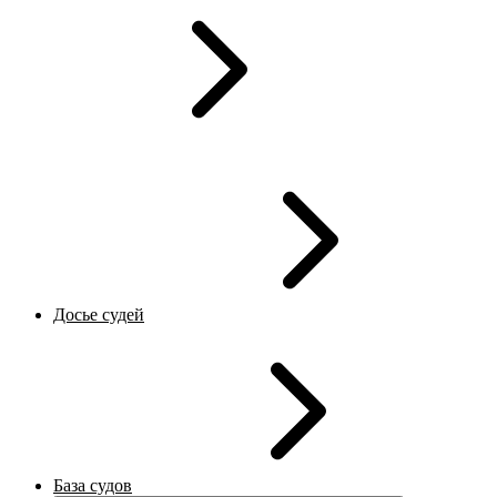
Досье судей
База судов