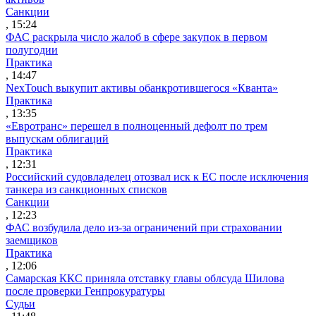
Санкции
, 15:24
ФАС раскрыла число жалоб в сфере закупок в первом
полугодии
Практика
, 14:47
NexTouch выкупит активы обанкротившегося «Кванта»
Практика
, 13:35
«Евротранс» перешел в полноценный дефолт по трем
выпускам облигаций
Практика
, 12:31
Российский судовладелец отозвал иск к ЕС после исключения
танкера из санкционных списков
Санкции
, 12:23
ФАС возбудила дело из-за ограничений при страховании
заемщиков
Практика
, 12:06
Самарская ККС приняла отставку главы облсуда Шилова
после проверки Генпрокуратуры
Судьи