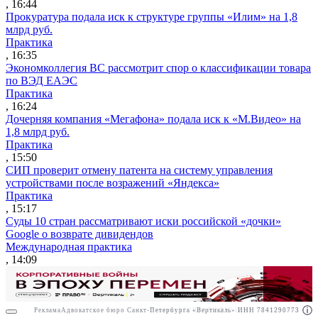
, 16:44
Прокуратура подала иск к структуре группы «Илим» на 1,8
млрд руб.
Практика
, 16:35
Экономколлегия ВС рассмотрит спор о классификации товара
по ВЭД ЕАЭС
Практика
, 16:24
Дочерняя компания «Мегафона» подала иск к «М.Видео» на
1,8 млрд руб.
Практика
, 15:50
СИП проверит отмену патента на систему управления
устройствами после возражений «Яндекса»
Практика
, 15:17
Суды 10 стран рассматривают иски российской «дочки»
Google о возврате дивидендов
Международная практика
, 14:09
Реклама
Адвокатское бюро Санкт-Петербурга «Вертикаль» ИНН 7841290773
Реклама
АО"ПРАВО.РУ" ИНН: 7708095468