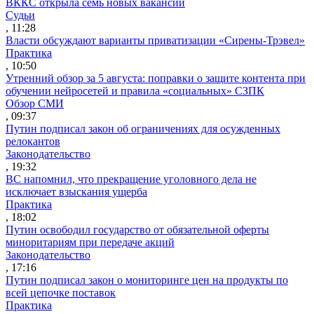
ВККС открыла семь новых вакансий
Судьи
, 11:28
Власти обсуждают варианты приватизации «Сирены-Трэвел»
Практика
, 10:50
Утренний обзор за 5 августа: поправки о защите контента при
обучении нейросетей и правила «социальных» СЗПК
Обзор СМИ
, 09:37
Путин подписал закон об ограничениях для осужденных
релокантов
Законодательство
, 19:32
ВС напомнил, что прекращение уголовного дела не
исключает взыскания ущерба
Практика
, 18:02
Путин освободил государство от обязательной оферты
миноритариям при передаче акций
Законодательство
, 17:16
Путин подписал закон о мониторинге цен на продукты по
всей цепочке поставок
Практика