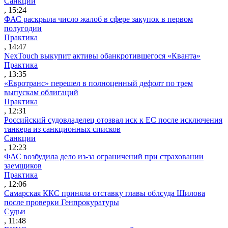
Санкции
, 15:24
ФАС раскрыла число жалоб в сфере закупок в первом
полугодии
Практика
, 14:47
NexTouch выкупит активы обанкротившегося «Кванта»
Практика
, 13:35
«Евротранс» перешел в полноценный дефолт по трем
выпускам облигаций
Практика
, 12:31
Российский судовладелец отозвал иск к ЕС после исключения
танкера из санкционных списков
Санкции
, 12:23
ФАС возбудила дело из-за ограничений при страховании
заемщиков
Практика
, 12:06
Самарская ККС приняла отставку главы облсуда Шилова
после проверки Генпрокуратуры
Судьи
, 11:48