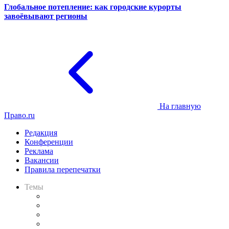
Глобальное потепление: как городские курорты
завоёвывают регионы
На главную
Право.ru
Редакция
Конференции
Реклама
Вакансии
Правила перепечатки
Темы
Практика
Законодательство
Процесс
Исследования