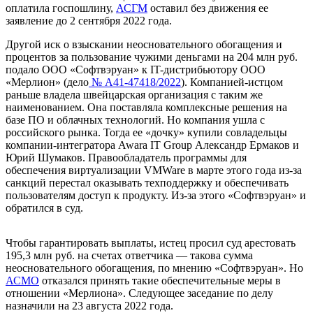
оплатила госпошлину,
АСГМ
оставил без движения ее
заявление до 2 сентября 2022 года.
Другой иск о взыскании неосновательного обогащения и
процентов за пользование чужими деньгами на 204 млн руб.
подало ООО «Софтвэруан» к IT-дистрибьютору ООО
«Мерлион» (дело
№ А41-47418/2022
). Компанией-истцом
раньше владела швейцарская организация с таким же
наименованием. Она поставляла комплексные решения на
базе ПО и облачных технологий. Но компания ушла с
российского рынка. Тогда ее «дочку» купили совладельцы
компании-интегратора Awara IT Group Александр Ермаков и
Юрий Шумаков. Правообладатель программы для
обеспечения виртуализации VMWare в марте этого года из-за
санкций перестал оказывать техподдержку и обеспечивать
пользователям доступ к продукту. Из-за этого «Софтвэруан» и
обратился в суд.
Чтобы гарантировать выплаты, истец просил суд арестовать
195,3 млн руб. на счетах ответчика — такова сумма
неосновательного обогащения, по мнению «Софтвэруан». Но
АСМО
отказался принять такие обеспечительные меры в
отношении «Мерлиона». Следующее заседание по делу
назначили на 23 августа 2022 года.