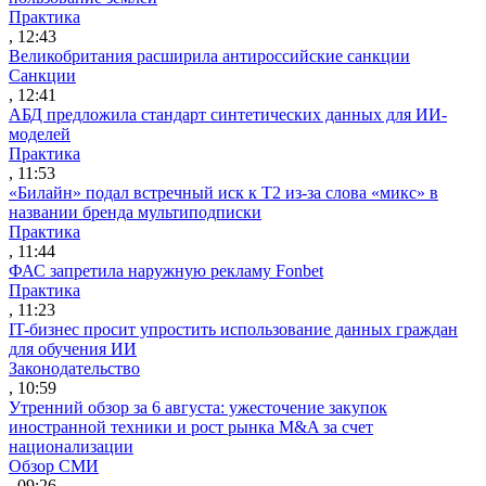
Практика
, 12:43
Великобритания расширила антироссийские санкции
Санкции
, 12:41
АБД предложила стандарт синтетических данных для ИИ-
моделей
Практика
, 11:53
«Билайн» подал встречный иск к Т2 из-за слова «микс» в
названии бренда мультиподписки
Практика
, 11:44
ФАС запретила наружную рекламу Fonbet
Практика
, 11:23
IT-бизнес просит упростить использование данных граждан
для обучения ИИ
Законодательство
, 10:59
Утренний обзор за 6 августа: ужесточение закупок
иностранной техники и рост рынка M&A за счет
национализации
Обзор СМИ
, 09:26