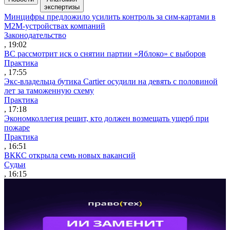
экспертизы
Минцифры предложило усилить контроль за сим-картами в
M2M-устройствах компаний
Законодательство
, 19:02
ВС рассмотрит иск о снятии партии «Яблоко» с выборов
Практика
, 17:55
Экс-владельца бутика Cartier осудили на девять с половиной
лет за таможенную схему
Практика
, 17:18
Экономколлегия решит, кто должен возмещать ущерб при
пожаре
Практика
, 16:51
ВККС открыла семь новых вакансий
Судьи
, 16:15