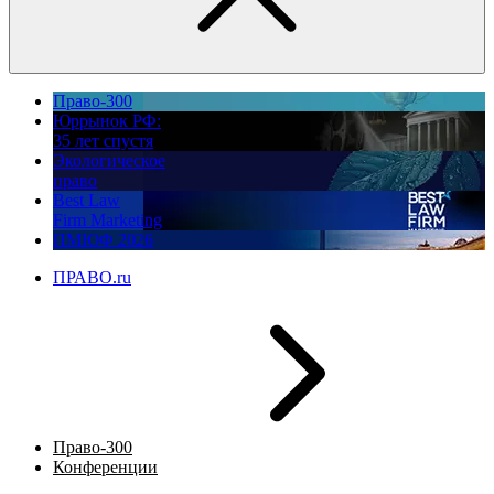
Право-300
Юррынок РФ:
35 лет спустя
Экологическое
право
Best Law
Firm Marketing
ПМЮФ 2026
ПРАВО.ru
Право-300
Конференции