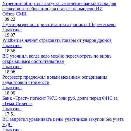
Утренний обзор за 7 августа: смягчение банкротства для
селлеров и требования для статуса нацмодели ИИ
Обзор СМИ
, 09:22
Путин разрешил приватизацию аэропорта Шереметьево
Практика
, 19:07
Wildberries начнет страховать товары от ударов дронов
Практика
, 18:56
ВС уточнил, когда дело можно пересмотреть по вновь
открывшимся обстоятельствам
Практика
, 18:06
Росреестр предложил новый механизм оспаривания
кадастровой стоимости
Практика
, 18:00
Банк «Траст» погасит 797,3 млн руб. долга перед ФНС за
«Гема-Инвест»
Практика
, 17:51
ВС запретил уравнивать цены участников закупок без учета
НДС
Практика