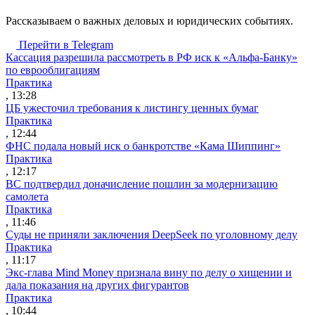
Рассказываем о важных деловых и юридических событиях.
Перейти в Telegram
Кассация разрешила рассмотреть в РФ иск к «Альфа-Банку»
по еврооблигациям
Практика
, 13:28
ЦБ ужесточил требования к листингу ценных бумаг
Практика
, 12:44
ФНС подала новый иск о банкротстве «Кама Шиппинг»
Практика
, 12:17
ВС подтвердил доначисление пошлин за модернизацию
самолета
Практика
, 11:46
Суды не приняли заключения DeepSeek по уголовному делу
Практика
, 11:17
Экс-глава Mind Money признала вину по делу о хищении и
дала показания на других фигурантов
Практика
, 10:44