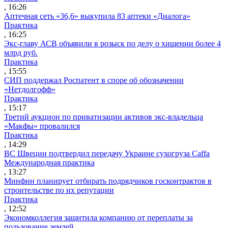
, 16:26
Аптечная сеть «36,6» выкупила 83 аптеки «Диалога»
Практика
, 16:25
Экс-главу АСВ объявили в розыск по делу о хищении более 4
млрд руб.
Практика
, 15:55
СИП поддержал Роспатент в споре об обозначении
«Нетдолгофф»
Практика
, 15:17
Третий аукцион по приватизации активов экс-владельца
«Макфы» провалился
Практика
, 14:29
ВС Швеции подтвердил передачу Украине сухогруза Caffa
Международная практика
, 13:27
Минфин планирует отбирать подрядчиков госконтрактов в
строительстве по их репутации
Практика
, 12:52
Экономколлегия защитила компанию от переплаты за
пользование землей