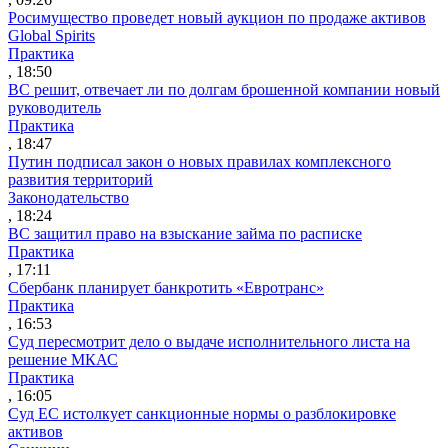
Росимущество проведет новый аукцион по продаже активов
Global Spirits
Практика
, 18:50
ВС решит, отвечает ли по долгам брошенной компании новый
руководитель
Практика
, 18:47
Путин подписал закон о новых правилах комплексного
развития территорий
Законодательство
, 18:24
ВС защитил право на взыскание займа по расписке
Практика
, 17:11
Сбербанк планирует банкротить «Евротранс»
Практика
, 16:53
Суд пересмотрит дело о выдаче исполнительного листа на
решение МКАС
Практика
, 16:05
Суд ЕС истолкует санкционные нормы о разблокировке
активов