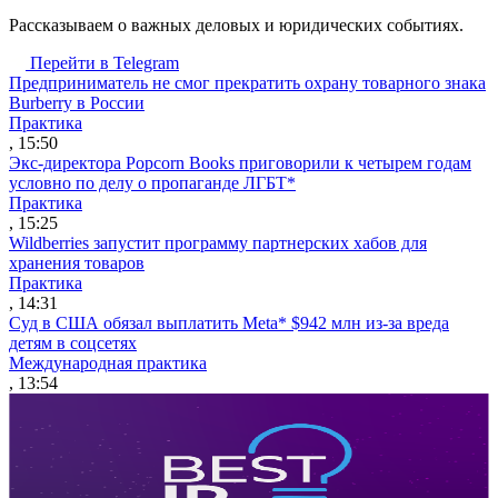
Рассказываем о важных деловых и юридических событиях.
Перейти в Telegram
Предприниматель не смог прекратить охрану товарного знака
Burberry в России
Практика
, 15:50
Экс-директора Popcorn Books приговорили к четырем годам
условно по делу о пропаганде ЛГБТ*
Практика
, 15:25
Wildberries запустит программу партнерских хабов для
хранения товаров
Практика
, 14:31
Суд в США обязал выплатить Meta* $942 млн из-за вреда
детям в соцсетях
Международная практика
, 13:54