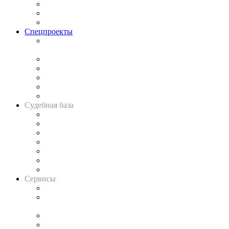
Рынок юридических услуг
Юридическое сообщество
Важнейшие правовые темы в прессе
Спецпроекты
Подкаст «В здравом уме
и твёрдой памяти»
Legal Design
Банкротная панорама
Советы для литигаторов
Сговоры на торгах
Авто
Судебная база
Картотека арбитражных дел
Решения арбитражных судов
Календарь рассмотрения арбитражных дел
Досье судей
Информация о судах
RSS лента новостей
Вакансии для юристов
Сервисы
Справочно-правовая система
Casebook: мониторинг дел
и компаний
Caselook: поиск и анализ практики
CASE.ONE: управление юридической службой