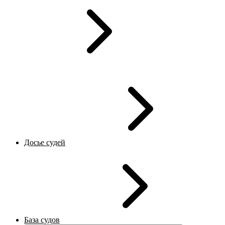
Досье судей
База судов