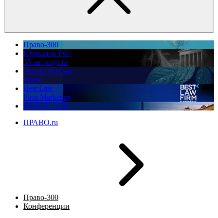
Право-300
Юррынок РФ:
35 лет спустя
Экологическое
право
Best Law
Firm Marketing
ПМЮФ 2026
ПРАВО.ru
Право-300
Конференции