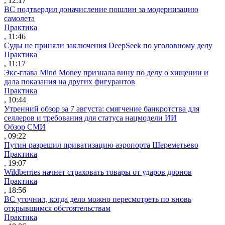
, 12:17
ВС подтвердил доначисление пошлин за модернизацию
самолета
Практика
, 11:46
Суды не приняли заключения DeepSeek по уголовному делу
Практика
, 11:17
Экс-глава Mind Money признала вину по делу о хищении и
дала показания на других фигурантов
Практика
, 10:44
Утренний обзор за 7 августа: смягчение банкротства для
селлеров и требования для статуса нацмодели ИИ
Обзор СМИ
, 09:22
Путин разрешил приватизацию аэропорта Шереметьево
Практика
, 19:07
Wildberries начнет страховать товары от ударов дронов
Практика
, 18:56
ВС уточнил, когда дело можно пересмотреть по вновь
открывшимся обстоятельствам
Практика