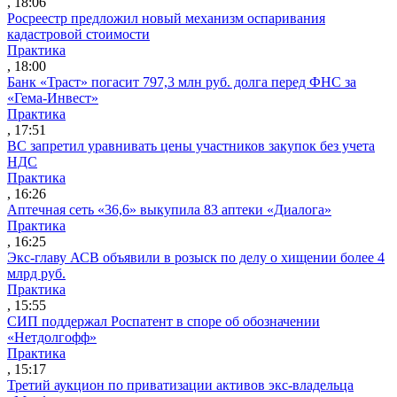
, 18:06
Росреестр предложил новый механизм оспаривания
кадастровой стоимости
Практика
, 18:00
Банк «Траст» погасит 797,3 млн руб. долга перед ФНС за
«Гема-Инвест»
Практика
, 17:51
ВС запретил уравнивать цены участников закупок без учета
НДС
Практика
, 16:26
Аптечная сеть «36,6» выкупила 83 аптеки «Диалога»
Практика
, 16:25
Экс-главу АСВ объявили в розыск по делу о хищении более 4
млрд руб.
Практика
, 15:55
СИП поддержал Роспатент в споре об обозначении
«Нетдолгофф»
Практика
, 15:17
Третий аукцион по приватизации активов экс-владельца