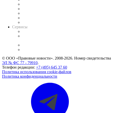
Календарь рассмотрения арбитражных дел
Досье судей
Информация о судах
RSS лента новостей
Вакансии для юристов
Сервисы
Справочно-правовая система
Casebook: мониторинг дел
и компаний
Caselook: поиск и анализ практики
CASE.ONE: управление юридической службой
© ООО «Правовые новости». 2008-2026.
Номер свидетельства
ЭЛ № ФС 77 - 79910
.
Телефон редакции:
+7 (495) 645 37 60
Политика использования cookie-файлов
Политика конфиденциальности