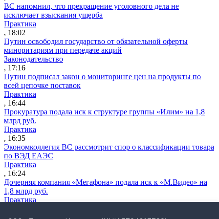
ВС напомнил, что прекращение уголовного дела не
исключает взыскания ущерба
Практика
, 18:02
Путин освободил государство от обязательной оферты
миноритариям при передаче акций
Законодательство
, 17:16
Путин подписал закон о мониторинге цен на продукты по
всей цепочке поставок
Практика
, 16:44
Прокуратура подала иск к структуре группы «Илим» на 1,8
млрд руб.
Практика
, 16:35
Экономколлегия ВС рассмотрит спор о классификации товара
по ВЭД ЕАЭС
Практика
, 16:24
Дочерняя компания «Мегафона» подала иск к «М.Видео» на
1,8 млрд руб.
Практика
, 15:50
СИП проверит отмену патента на систему управления