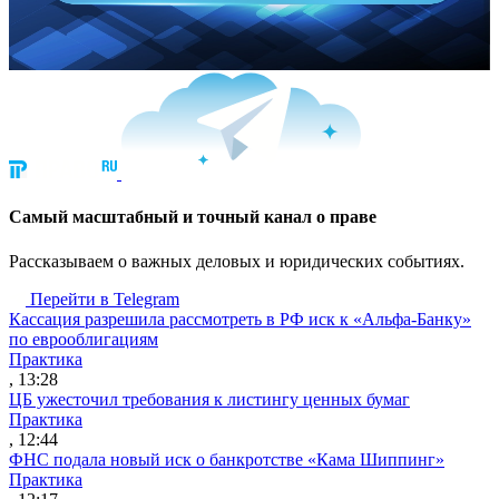
Cамый масштабный и точный канал о праве
Рассказываем о важных деловых и юридических событиях.
Перейти в Telegram
Кассация разрешила рассмотреть в РФ иск к «Альфа-Банку»
по еврооблигациям
Практика
, 13:28
ЦБ ужесточил требования к листингу ценных бумаг
Практика
, 12:44
ФНС подала новый иск о банкротстве «Кама Шиппинг»
Практика