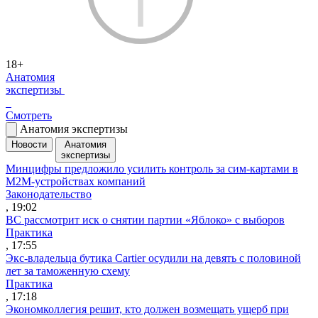
18+
Анатомия
экспертизы
Смотреть
Анатомия экспертизы
Новости
Анатомия
экспертизы
Минцифры предложило усилить контроль за сим-картами в
M2M-устройствах компаний
Законодательство
, 19:02
ВС рассмотрит иск о снятии партии «Яблоко» с выборов
Практика
, 17:55
Экс-владельца бутика Cartier осудили на девять с половиной
лет за таможенную схему
Практика
, 17:18
Экономколлегия решит, кто должен возмещать ущерб при