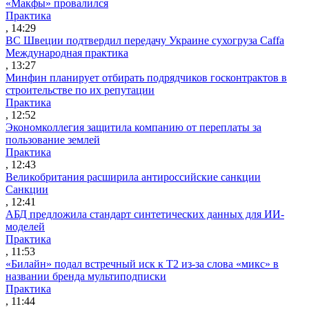
«Макфы» провалился
Практика
, 14:29
ВС Швеции подтвердил передачу Украине сухогруза Caffa
Международная практика
, 13:27
Минфин планирует отбирать подрядчиков госконтрактов в
строительстве по их репутации
Практика
, 12:52
Экономколлегия защитила компанию от переплаты за
пользование землей
Практика
, 12:43
Великобритания расширила антироссийские санкции
Санкции
, 12:41
АБД предложила стандарт синтетических данных для ИИ-
моделей
Практика
, 11:53
«Билайн» подал встречный иск к Т2 из-за слова «микс» в
названии бренда мультиподписки
Практика
, 11:44