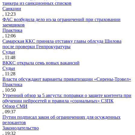
танкера из санкционных списков
Санкции
, 12:23
ФАС возбудила дело из-за ограничений при страховании
заемщиков
Практика
, 12:06
Самарская ККС приняла отставку главы облсуда Шилова
после проверки Генпрокуратуры
Судьи
, 11:48
ВККС открыла семь новых вакансий
Судьи
, 11:28
Власти обсуждают варианты приватизации «Сирены-Трэвел»
Практика
, 10:50
Утренний обзор за 5 августа: поправки о защите контента при
обучении нейросетей и правила «социальных» СЗПК
Обзор СМИ
, 09:37
Путин подписал закон об ограничениях для осужденных
релокантов
Законодательство
, 19:32