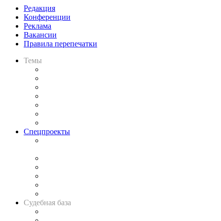
Редакция
Конференции
Реклама
Вакансии
Правила перепечатки
Темы
Практика
Законодательство
Процесс
Исследования
Рынок юридических услуг
Юридическое сообщество
Важнейшие правовые темы в прессе
Спецпроекты
Подкаст «В здравом уме
и твёрдой памяти»
Legal Design
Банкротная панорама
Советы для литигаторов
Сговоры на торгах
Авто
Судебная база
Картотека арбитражных дел
Решения арбитражных судов