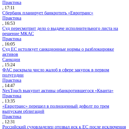
Практика
, 17:11
Сбербанк планирует банкротить «Евротранс»
Практика
, 16:53
Суд пересмотрит дело о выдаче исполнительного листа на
решение МКАС
Практика
, 16:05
Суд ЕС истолкует санкционные нормы о разблокировке
активов
Санкции
, 15:24
ФАС раскрыла число жалоб в сфере закупок в первом
полугодии
Практика
, 14:47
NexTouch выкупит активы обанкротившегося «Кванта»
Практика
, 13:35
«Евротранс» перешел в полноценный дефолт по трем
выпускам облигаций
Практика
, 12:31
Российский судовладелец отозвал иск к ЕС после исключения