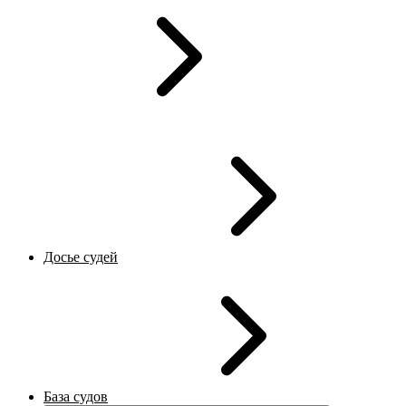
Досье судей
База судов