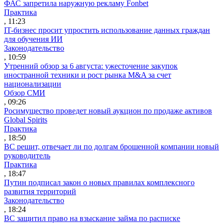
ФАС запретила наружную рекламу Fonbet
Практика
, 11:23
IT-бизнес просит упростить использование данных граждан
для обучения ИИ
Законодательство
, 10:59
Утренний обзор за 6 августа: ужесточение закупок
иностранной техники и рост рынка M&A за счет
национализации
Обзор СМИ
, 09:26
Росимущество проведет новый аукцион по продаже активов
Global Spirits
Практика
, 18:50
ВС решит, отвечает ли по долгам брошенной компании новый
руководитель
Практика
, 18:47
Путин подписал закон о новых правилах комплексного
развития территорий
Законодательство
, 18:24
ВС защитил право на взыскание займа по расписке