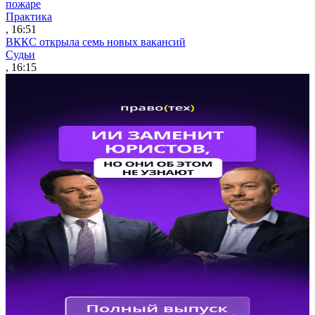
пожаре
Практика
, 16:51
ВККС открыла семь новых вакансий
Судьи
, 16:15