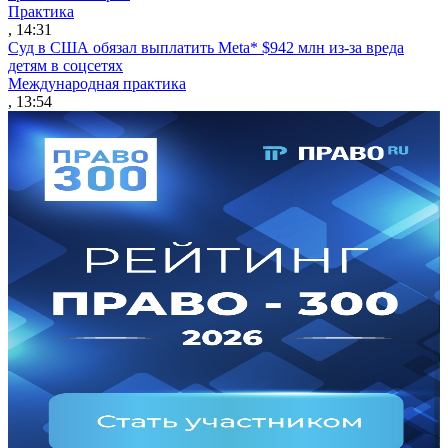
Практика
, 14:31
Суд в США обязал выплатить Meta* $942 млн из-за вреда
детям в соцсетях
Международная практика
, 13:54