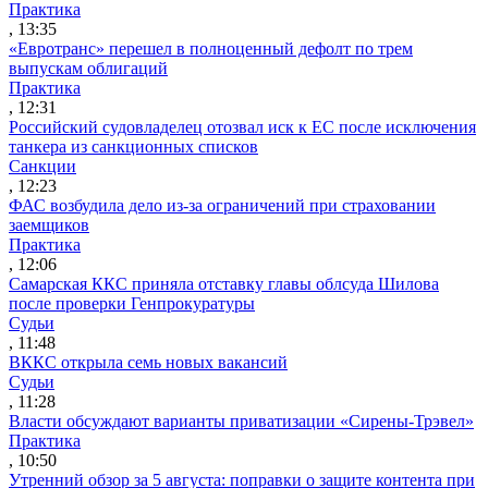
Практика
, 13:35
«Евротранс» перешел в полноценный дефолт по трем
выпускам облигаций
Практика
, 12:31
Российский судовладелец отозвал иск к ЕС после исключения
танкера из санкционных списков
Санкции
, 12:23
ФАС возбудила дело из-за ограничений при страховании
заемщиков
Практика
, 12:06
Самарская ККС приняла отставку главы облсуда Шилова
после проверки Генпрокуратуры
Судьи
, 11:48
ВККС открыла семь новых вакансий
Судьи
, 11:28
Власти обсуждают варианты приватизации «Сирены-Трэвел»
Практика
, 10:50
Утренний обзор за 5 августа: поправки о защите контента при