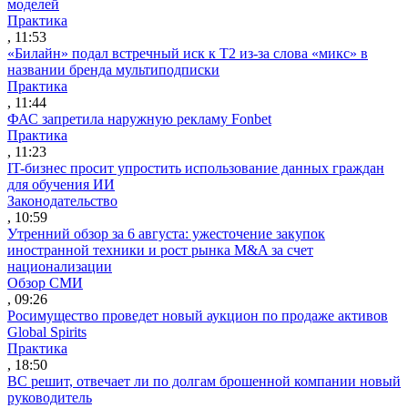
моделей
Практика
, 11:53
«Билайн» подал встречный иск к Т2 из-за слова «микс» в
названии бренда мультиподписки
Практика
, 11:44
ФАС запретила наружную рекламу Fonbet
Практика
, 11:23
IT-бизнес просит упростить использование данных граждан
для обучения ИИ
Законодательство
, 10:59
Утренний обзор за 6 августа: ужесточение закупок
иностранной техники и рост рынка M&A за счет
национализации
Обзор СМИ
, 09:26
Росимущество проведет новый аукцион по продаже активов
Global Spirits
Практика
, 18:50
ВС решит, отвечает ли по долгам брошенной компании новый
руководитель