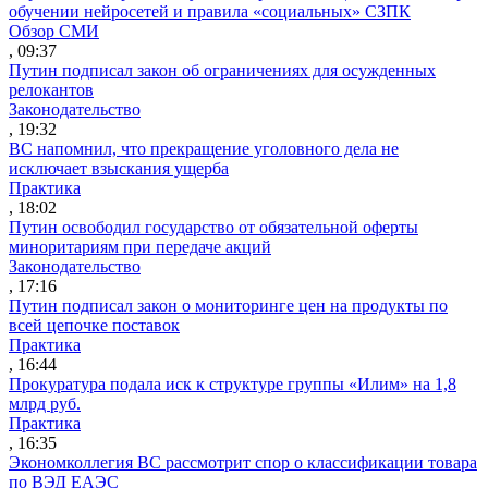
обучении нейросетей и правила «социальных» СЗПК
Обзор СМИ
, 09:37
Путин подписал закон об ограничениях для осужденных
релокантов
Законодательство
, 19:32
ВС напомнил, что прекращение уголовного дела не
исключает взыскания ущерба
Практика
, 18:02
Путин освободил государство от обязательной оферты
миноритариям при передаче акций
Законодательство
, 17:16
Путин подписал закон о мониторинге цен на продукты по
всей цепочке поставок
Практика
, 16:44
Прокуратура подала иск к структуре группы «Илим» на 1,8
млрд руб.
Практика
, 16:35
Экономколлегия ВС рассмотрит спор о классификации товара
по ВЭД ЕАЭС