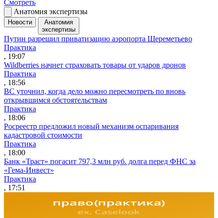
Смотреть
Анатомия экспертизы
Новости
Анатомия
экспертизы
Путин разрешил приватизацию аэропорта Шереметьево
Практика
, 19:07
Wildberries начнет страховать товары от ударов дронов
Практика
, 18:56
ВС уточнил, когда дело можно пересмотреть по вновь
открывшимся обстоятельствам
Практика
, 18:06
Росреестр предложил новый механизм оспаривания
кадастровой стоимости
Практика
, 18:00
Банк «Траст» погасит 797,3 млн руб. долга перед ФНС за
«Гема-Инвест»
Практика
, 17:51