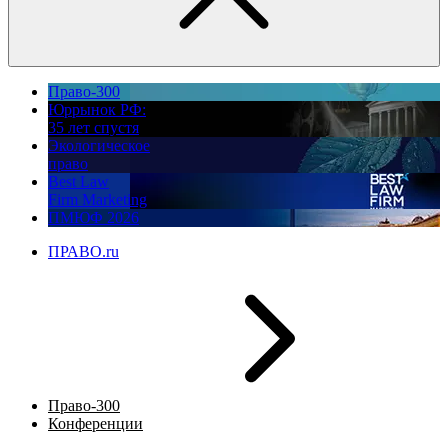
Право-300
Юррынок РФ:
35 лет спустя
Экологическое
право
Best Law
Firm Marketing
ПМЮФ 2026
ПРАВО.ru
Право-300
Конференции