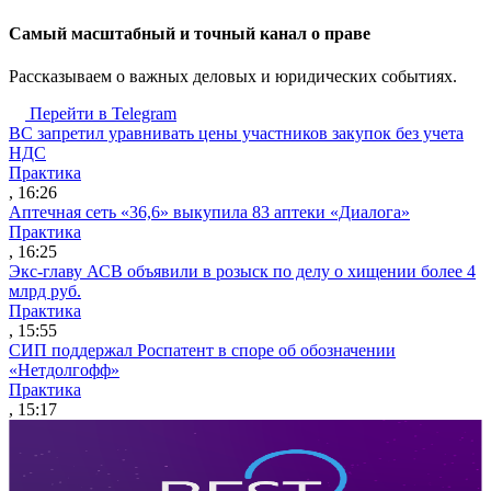
Cамый масштабный и точный канал о праве
Рассказываем о важных деловых и юридических событиях.
Перейти в Telegram
ВС запретил уравнивать цены участников закупок без учета
НДС
Практика
, 16:26
Аптечная сеть «36,6» выкупила 83 аптеки «Диалога»
Практика
, 16:25
Экс-главу АСВ объявили в розыск по делу о хищении более 4
млрд руб.
Практика
, 15:55
СИП поддержал Роспатент в споре об обозначении
«Нетдолгофф»
Практика
, 15:17