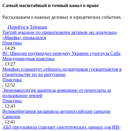
Cамый масштабный и точный канал о праве
Рассказываем о важных деловых и юридических событиях.
Перейти в Telegram
Третий аукцион по приватизации активов экс-владельца
«Макфы» провалился
Практика
, 14:29
ВС Швеции подтвердил передачу Украине сухогруза Caffa
Международная практика
, 13:27
Минфин планирует отбирать подрядчиков госконтрактов в
строительстве по их репутации
Практика
, 12:52
Экономколлегия защитила компанию от переплаты за
пользование землей
Практика
, 12:43
Великобритания расширила антироссийские санкции
Санкции
, 12:41
АБД предложила стандарт синтетических данных для ИИ-