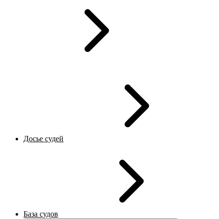
Досье судей
База судов