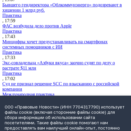
Бывшего гендиректора «Облкоммунэнерго» подозревают в
хищении 1 млрд руб.
Практика
, 17:59
ФАС возбудила дело против Apple
Практика
, 17:43
Минцифры хочет предустанавливать на смартфонах
системных помощников с ИИ
Практика
, 17:33
Экс-совладельца «Азбуки вкуса» заочно судят по делу о
растрате $11 млн
Практика
, 17:02
Суд не признал решение SCC по взысканию с российской
компании
Международная практика
, 17:01
Дроны могут начать применять для фиксации нарушений
ООО «Правовые Новости» (ИНН 7704317790) использует
ПДД
файлы cookie (включая сторонние файлы cookie) для
Практика
сбора информации об использовании сайта
, 15:41
посетителями. Такие файлы cookie помогают нам
Бывшего сенатора Сабадаша приговорили к 12 годам по делу
предоставлять вам наилучший онлайн-опыт, постоянно