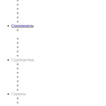
Законодательство
Процесс
Исследования
Рынок юридических услуг
Юридическое сообщество
Важнейшие правовые темы в прессе
Спецпроекты
Подкаст «В здравом уме
и твёрдой памяти»
Legal Design
Банкротная панорама
Советы для литигаторов
Сговоры на торгах
Авто
Судебная база
Картотека арбитражных дел
Решения арбитражных судов
Календарь рассмотрения арбитражных дел
Досье судей
Информация о судах
RSS лента новостей
Вакансии для юристов
Сервисы
Справочно-правовая система
Casebook: мониторинг дел