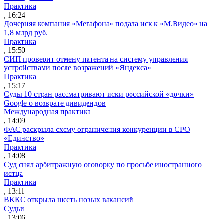
Практика
, 16:24
Дочерняя компания «Мегафона» подала иск к «М.Видео» на
1,8 млрд руб.
Практика
, 15:50
СИП проверит отмену патента на систему управления
устройствами после возражений «Яндекса»
Практика
, 15:17
Суды 10 стран рассматривают иски российской «дочки»
Google о возврате дивидендов
Международная практика
, 14:09
ФАС раскрыла схему ограничения конкуренции в СРО
«Единство»
Практика
, 14:08
Суд снял арбитражную оговорку по просьбе иностранного
истца
Практика
, 13:11
ВККС открыла шесть новых вакансий
Судьи
, 13:06