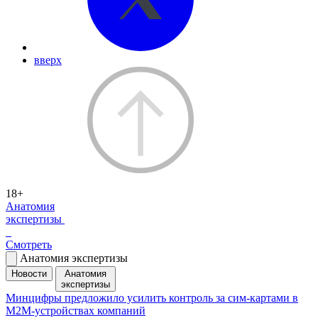
вверх
18+
Анатомия
экспертизы
Смотреть
Анатомия экспертизы
Новости
Анатомия
экспертизы
Минцифры предложило усилить контроль за сим-картами в
M2M-устройствах компаний