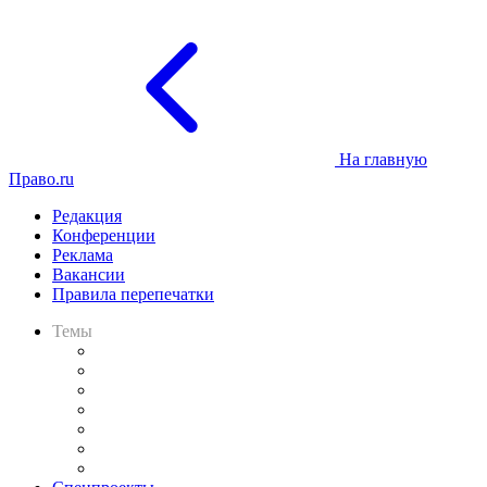
На главную
Право.ru
Редакция
Конференции
Реклама
Вакансии
Правила перепечатки
Темы
Практика
Законодательство
Процесс
Исследования
Рынок юридических услуг
Юридическое сообщество
Важнейшие правовые темы в прессе