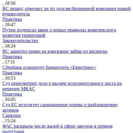
, 18:50
ВС решит, отвечает ли по долгам брошенной компании новый
руководитель
Практика
, 18:47
Путин подписал закон о новых правилах комплексного
развития территорий
Законодательство
, 18:24
ВС защитил право на взыскание займа по расписке
Практика
, 17:11
Сбербанк планирует банкротить «Евротранс»
Практика
, 16:53
Суд пересмотрит дело о выдаче исполнительного листа на
решение МКАС
Практика
, 16:05
Суд ЕС истолкует санкционные нормы о разблокировке
активов
Санкции
, 15:24
ФАС раскрыла число жалоб в сфере закупок в первом
полугодии