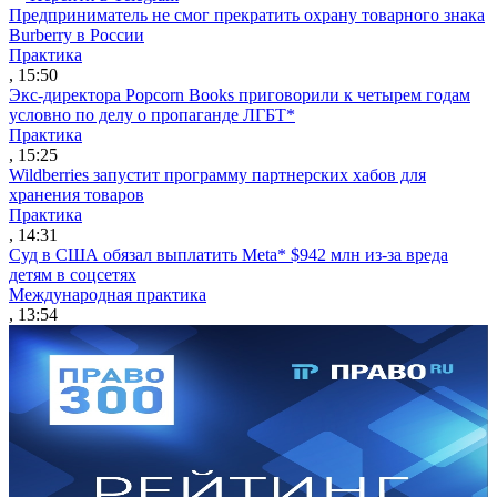
Предприниматель не смог прекратить охрану товарного знака
Burberry в России
Практика
, 15:50
Экс-директора Popcorn Books приговорили к четырем годам
условно по делу о пропаганде ЛГБТ*
Практика
, 15:25
Wildberries запустит программу партнерских хабов для
хранения товаров
Практика
, 14:31
Суд в США обязал выплатить Meta* $942 млн из-за вреда
детям в соцсетях
Международная практика
, 13:54