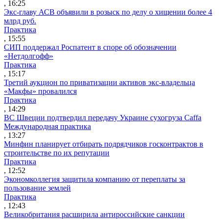
, 16:25
Экс-главу АСВ объявили в розыск по делу о хищении более 4
млрд руб.
Практика
, 15:55
СИП поддержал Роспатент в споре об обозначении
«Нетдолгофф»
Практика
, 15:17
Третий аукцион по приватизации активов экс-владельца
«Макфы» провалился
Практика
, 14:29
ВС Швеции подтвердил передачу Украине сухогруза Caffa
Международная практика
, 13:27
Минфин планирует отбирать подрядчиков госконтрактов в
строительстве по их репутации
Практика
, 12:52
Экономколлегия защитила компанию от переплаты за
пользование землей
Практика
, 12:43
Великобритания расширила антироссийские санкции