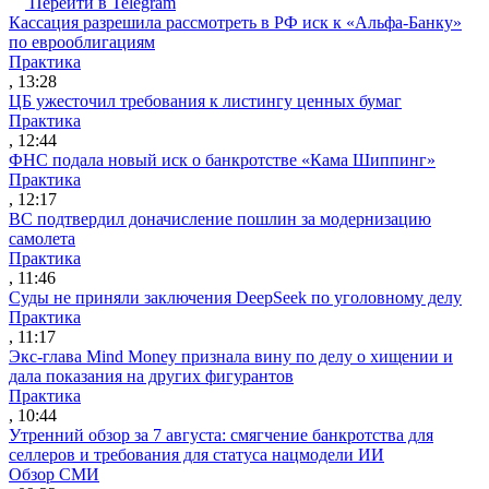
Перейти в Telegram
Кассация разрешила рассмотреть в РФ иск к «Альфа-Банку»
по еврооблигациям
Практика
, 13:28
ЦБ ужесточил требования к листингу ценных бумаг
Практика
, 12:44
ФНС подала новый иск о банкротстве «Кама Шиппинг»
Практика
, 12:17
ВС подтвердил доначисление пошлин за модернизацию
самолета
Практика
, 11:46
Суды не приняли заключения DeepSeek по уголовному делу
Практика
, 11:17
Экс-глава Mind Money признала вину по делу о хищении и
дала показания на других фигурантов
Практика
, 10:44
Утренний обзор за 7 августа: смягчение банкротства для
селлеров и требования для статуса нацмодели ИИ
Обзор СМИ