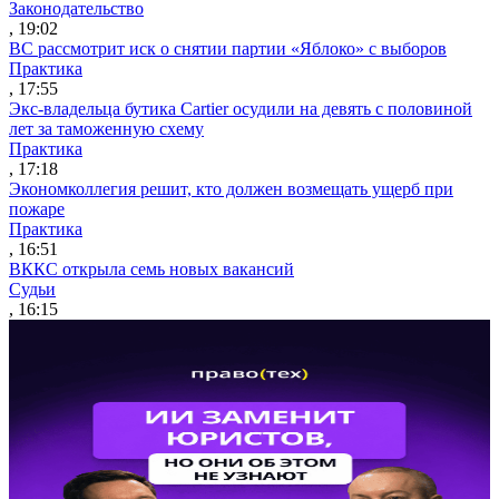
Законодательство
, 19:02
ВС рассмотрит иск о снятии партии «Яблоко» с выборов
Практика
, 17:55
Экс-владельца бутика Cartier осудили на девять с половиной
лет за таможенную схему
Практика
, 17:18
Экономколлегия решит, кто должен возмещать ущерб при
пожаре
Практика
, 16:51
ВККС открыла семь новых вакансий
Судьи
, 16:15