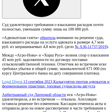
Суд удовлетворил требования о взыскании расходов почти
полностью, уменьшив сумму лишь на 100 000 руб.
«Адвокатская газета»
обратила
внимание на решение суда,
взыскавшего расходы на услуги адвоката в размере 4,7 млн
руб. из запрашиваемых 4,8 млн руб. (дело
№ А36-11737/2019
).
Между «Агро-Нова» и «Хорш Русь» возник спор о взыскании
45 млн руб. задолженности по договору поставки
сельскохозяйственной техники. Ответчик во встречном иске
требовал убытки в общей сумме, эквивалентной €71 000 (по
курсу Центрального банка на дату совершения платежа).
Legal Digest
13 сентября 2023
Калькулятор против адвокатов и
формирование практики: топовые судрасходы августа
Арбитражный суд Липецкой области
иск «Агро-Нова»
удовлетворила, а во встречном — отказала. Апелляция
оставила решение без изменения. Кассация отменила акты и
отправила дело на новое рассмотрение в части требования о