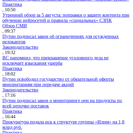
Практика
, 10:50
Утренний обзор за 5 августа: поправки о защите контента при
обучении нейросетей и правила «социальных» СЗПК
Обзор СМИ
, 09:37
Путин подписал закон об ограничениях для осужденных
релокантов
Законодательство
, 19:32
ВС напомнил, что прекращение уголовного дела не
исключает взыскания ущерба
Практика
, 18:02
Путин освободил государство от обязательной оферты
миноритариям при передаче акций
Законодательство
, 17:16
Путин подписал закон о мониторинге цен на продукты по
всей цепочке поставок
Практика
, 16:44
Прокуратура подала иск к структуре группы «Илим» на 1,8
млрд руб.
Практика