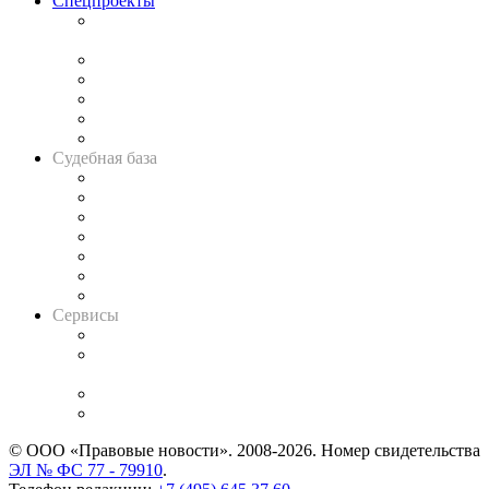
Спецпроекты
Подкаст «В здравом уме
и твёрдой памяти»
Legal Design
Банкротная панорама
Советы для литигаторов
Сговоры на торгах
Авто
Судебная база
Картотека арбитражных дел
Решения арбитражных судов
Календарь рассмотрения арбитражных дел
Досье судей
Информация о судах
RSS лента новостей
Вакансии для юристов
Сервисы
Справочно-правовая система
Casebook: мониторинг дел
и компаний
Caselook: поиск и анализ практики
CASE.ONE: управление юридической службой
© ООО «Правовые новости». 2008-2026.
Номер свидетельства
ЭЛ № ФС 77 - 79910
.