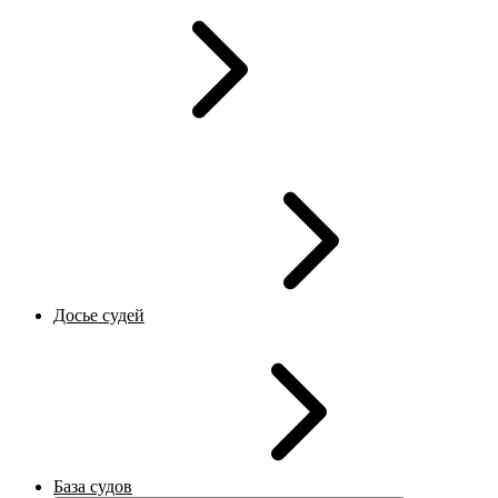
Досье судей
База судов