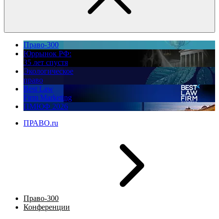
Право-300
Юррынок РФ:
35 лет спустя
Экологическое
право
Best Law
Firm Marketing
ПМЮФ 2026
ПРАВО.ru
Право-300
Конференции