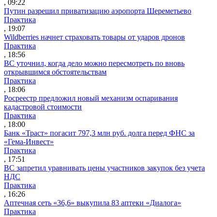
, 09:22
Путин разрешил приватизацию аэропорта Шереметьево
Практика
, 19:07
Wildberries начнет страховать товары от ударов дронов
Практика
, 18:56
ВС уточнил, когда дело можно пересмотреть по вновь
открывшимся обстоятельствам
Практика
, 18:06
Росреестр предложил новый механизм оспаривания
кадастровой стоимости
Практика
, 18:00
Банк «Траст» погасит 797,3 млн руб. долга перед ФНС за
«Гема-Инвест»
Практика
, 17:51
ВС запретил уравнивать цены участников закупок без учета
НДС
Практика
, 16:26
Аптечная сеть «36,6» выкупила 83 аптеки «Диалога»
Практика