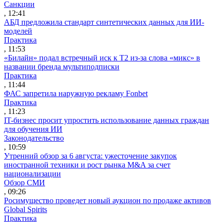
Санкции
, 12:41
АБД предложила стандарт синтетических данных для ИИ-
моделей
Практика
, 11:53
«Билайн» подал встречный иск к Т2 из-за слова «микс» в
названии бренда мультиподписки
Практика
, 11:44
ФАС запретила наружную рекламу Fonbet
Практика
, 11:23
IT-бизнес просит упростить использование данных граждан
для обучения ИИ
Законодательство
, 10:59
Утренний обзор за 6 августа: ужесточение закупок
иностранной техники и рост рынка M&A за счет
национализации
Обзор СМИ
, 09:26
Росимущество проведет новый аукцион по продаже активов
Global Spirits
Практика