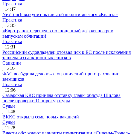
Практика
, 14:47
NexTouch выкупит активы обанкротившегося «Кванта»
Практика
, 13:35
«Евротранс» перешел в полноценный дефолт по трем
выпускам облигаций
Практика
, 12:31
Российский судовладелец отозвал иск к ЕС после исключения
танкера из санкционных списков
Санкции
, 12:23
ФАС возбудила дело из-за ограничений при страховании
заемщиков
Практика
, 12:06
Самарская ККС приняла отставку главы облсуда Шилова
после проверки Генпрокуратуры
Судьи
, 11:48
ВККС открыла семь новых вакансий
Судьи
, 11:28
Власти обсуждают варианты приватизации «Сирены-Трэвел»