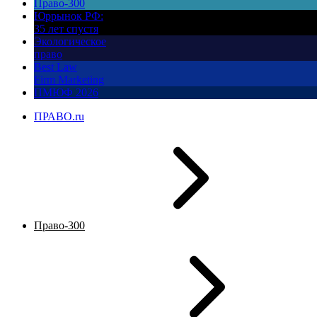
Право-300
Юррынок РФ:
35 лет спустя
Экологическое
право
Best Law
Firm Marketing
ПМЮФ 2026
ПРАВО.ru
Право-300