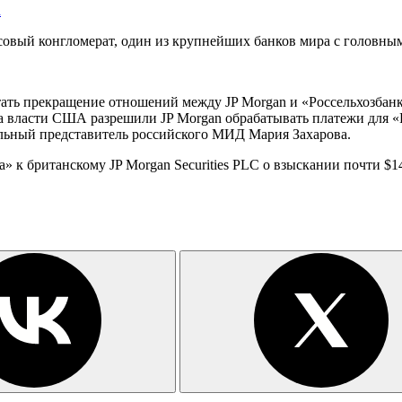
n
совый конгломерат, один из крупнейших банков мира с головны
тать прекращение отношений между JP Morgan и «Россельхозбанк
да власти США разрешили JP Morgan обрабатывать платежи для «Р
ьный представитель российского МИД Мария Захарова.
 к британскому JP Morgan Securities PLC о взыскании почти $1