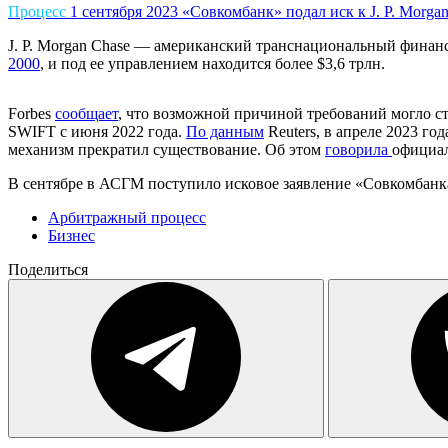
Процесс
1 сентября 2023
«Совкомбанк» подал иск к J. P. Morga
J. P. Morgan Chase — американский транснациональный финан
2000
, и под ее управлением находится более $3,6 трлн.
Forbes
сообщает
, что возможной причиной требований могло с
SWIFT с июня 2022 года.
По данным
Reuters, в апреле 2023 го
механизм прекратил существование. Об этом
говорила
официал
В сентябре в АСГМ поступило исковое заявление «Совкомбанка»
Арбитражный процесс
Бизнес
Поделиться