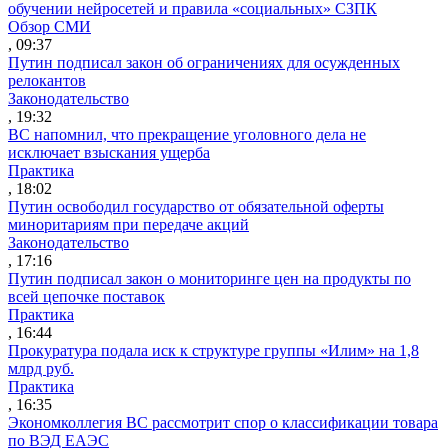
обучении нейросетей и правила «социальных» СЗПК
Обзор СМИ
, 09:37
Путин подписал закон об ограничениях для осужденных
релокантов
Законодательство
, 19:32
ВС напомнил, что прекращение уголовного дела не
исключает взыскания ущерба
Практика
, 18:02
Путин освободил государство от обязательной оферты
миноритариям при передаче акций
Законодательство
, 17:16
Путин подписал закон о мониторинге цен на продукты по
всей цепочке поставок
Практика
, 16:44
Прокуратура подала иск к структуре группы «Илим» на 1,8
млрд руб.
Практика
, 16:35
Экономколлегия ВС рассмотрит спор о классификации товара
по ВЭД ЕАЭС