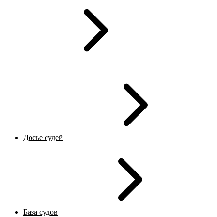
Досье судей
База судов