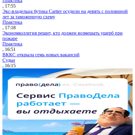
Практика
, 17:55
Экс-владельца бутика Cartier осудили на девять с половиной
лет за таможенную схему
Практика
, 17:18
Экономколлегия решит, кто должен возмещать ущерб при
пожаре
Практика
, 16:51
ВККС открыла семь новых вакансий
Судьи
, 16:15