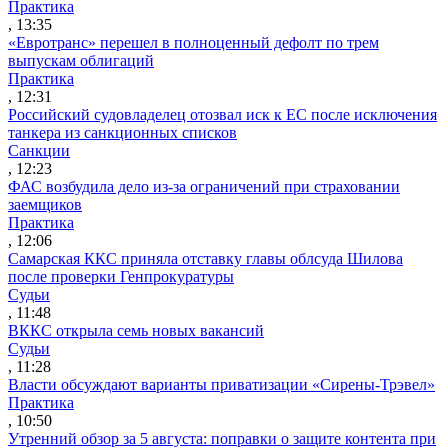
Практика
, 13:35
«Евротранс» перешел в полноценный дефолт по трем
выпускам облигаций
Практика
, 12:31
Российский судовладелец отозвал иск к ЕС после исключения
танкера из санкционных списков
Санкции
, 12:23
ФАС возбудила дело из-за ограничений при страховании
заемщиков
Практика
, 12:06
Самарская ККС приняла отставку главы облсуда Шилова
после проверки Генпрокуратуры
Судьи
, 11:48
ВККС открыла семь новых вакансий
Судьи
, 11:28
Власти обсуждают варианты приватизации «Сирены-Трэвел»
Практика
, 10:50
Утренний обзор за 5 августа: поправки о защите контента при