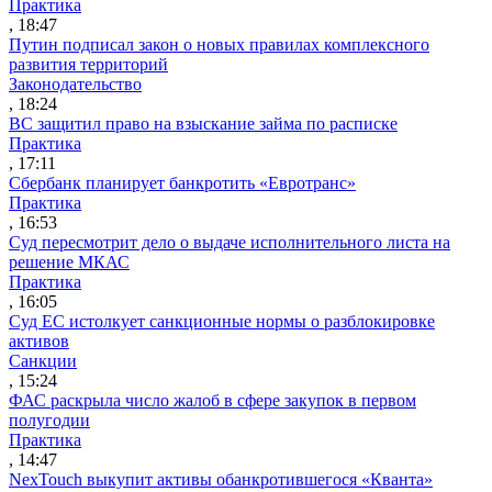
Практика
, 18:47
Путин подписал закон о новых правилах комплексного
развития территорий
Законодательство
, 18:24
ВС защитил право на взыскание займа по расписке
Практика
, 17:11
Сбербанк планирует банкротить «Евротранс»
Практика
, 16:53
Суд пересмотрит дело о выдаче исполнительного листа на
решение МКАС
Практика
, 16:05
Суд ЕС истолкует санкционные нормы о разблокировке
активов
Санкции
, 15:24
ФАС раскрыла число жалоб в сфере закупок в первом
полугодии
Практика
, 14:47
NexTouch выкупит активы обанкротившегося «Кванта»