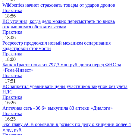
Wildberries начнет страховать товары от ударов дронов
Практика
, 18:56
ВС уточнил, когда дело можно пересмотреть по вновь
открывшимся обстоятельствам
Практика
, 18:06
Росреестр предложил новый механизм оспаривания
кадастровой стоимости
Практика
, 18:00
Банк «Траст» погасит 797,3 млн руб. долга перед ФНС за
«Гема-Инвест»
Практика
, 17:51
ВС запретил уравнивать цены участников закупок без учета
НДС
Практика
, 16:26
Аптечная сеть «36,6» выкупила 83 аптеки «Диалога»
Практика
, 16:25
Экс-главу АСВ объявили в розыск по делу о хищении более 4
млрд руб.