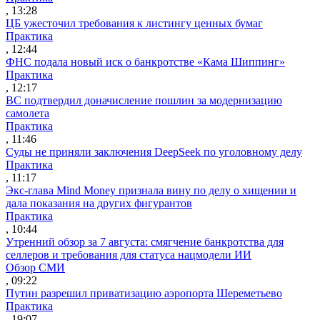
, 13:28
ЦБ ужесточил требования к листингу ценных бумаг
Практика
, 12:44
ФНС подала новый иск о банкротстве «Кама Шиппинг»
Практика
, 12:17
ВС подтвердил доначисление пошлин за модернизацию
самолета
Практика
, 11:46
Суды не приняли заключения DeepSeek по уголовному делу
Практика
, 11:17
Экс-глава Mind Money признала вину по делу о хищении и
дала показания на других фигурантов
Практика
, 10:44
Утренний обзор за 7 августа: смягчение банкротства для
селлеров и требования для статуса нацмодели ИИ
Обзор СМИ
, 09:22
Путин разрешил приватизацию аэропорта Шереметьево
Практика
, 19:07