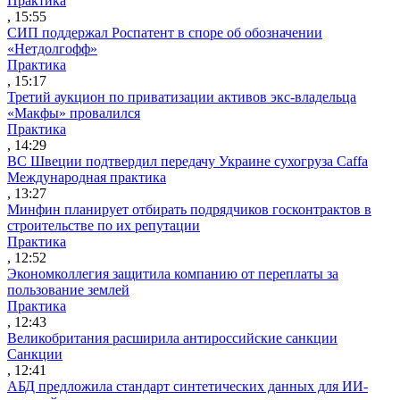
Практика
, 15:55
СИП поддержал Роспатент в споре об обозначении
«Нетдолгофф»
Практика
, 15:17
Третий аукцион по приватизации активов экс-владельца
«Макфы» провалился
Практика
, 14:29
ВС Швеции подтвердил передачу Украине сухогруза Caffa
Международная практика
, 13:27
Минфин планирует отбирать подрядчиков госконтрактов в
строительстве по их репутации
Практика
, 12:52
Экономколлегия защитила компанию от переплаты за
пользование землей
Практика
, 12:43
Великобритания расширила антироссийские санкции
Санкции
, 12:41
АБД предложила стандарт синтетических данных для ИИ-