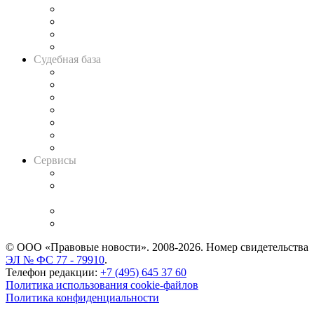
Банкротная панорама
Советы для литигаторов
Сговоры на торгах
Авто
Судебная база
Картотека арбитражных дел
Решения арбитражных судов
Календарь рассмотрения арбитражных дел
Досье судей
Информация о судах
RSS лента новостей
Вакансии для юристов
Сервисы
Справочно-правовая система
Casebook: мониторинг дел
и компаний
Caselook: поиск и анализ практики
CASE.ONE: управление юридической службой
© ООО «Правовые новости». 2008-2026.
Номер свидетельства
ЭЛ № ФС 77 - 79910
.
Телефон редакции:
+7 (495) 645 37 60
Политика использования cookie-файлов
Политика конфиденциальности