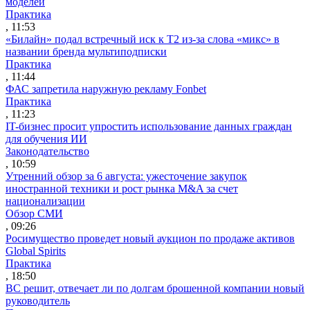
моделей
Практика
, 11:53
«Билайн» подал встречный иск к Т2 из-за слова «микс» в
названии бренда мультиподписки
Практика
, 11:44
ФАС запретила наружную рекламу Fonbet
Практика
, 11:23
IT-бизнес просит упростить использование данных граждан
для обучения ИИ
Законодательство
, 10:59
Утренний обзор за 6 августа: ужесточение закупок
иностранной техники и рост рынка M&A за счет
национализации
Обзор СМИ
, 09:26
Росимущество проведет новый аукцион по продаже активов
Global Spirits
Практика
, 18:50
ВС решит, отвечает ли по долгам брошенной компании новый
руководитель