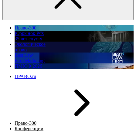
Право-300
Юррынок РФ:
35 лет спустя
Экологическое
право
Best Law
Firm Marketing
ПМЮФ 2026
ПРАВО.ru
Право-300
Конференции