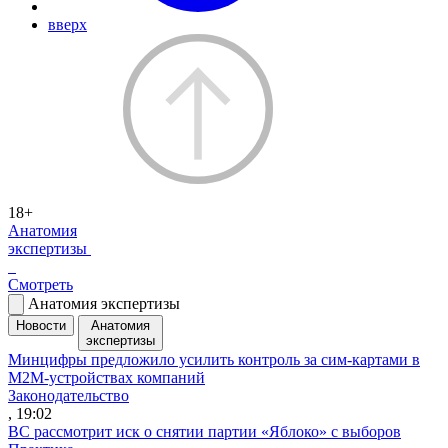
вверх
18+
Анатомия
экспертизы
Смотреть
Анатомия экспертизы
Новости
Анатомия
экспертизы
Минцифры предложило усилить контроль за сим-картами в
M2M-устройствах компаний
Законодательство
, 19:02
ВС рассмотрит иск о снятии партии «Яблоко» с выборов