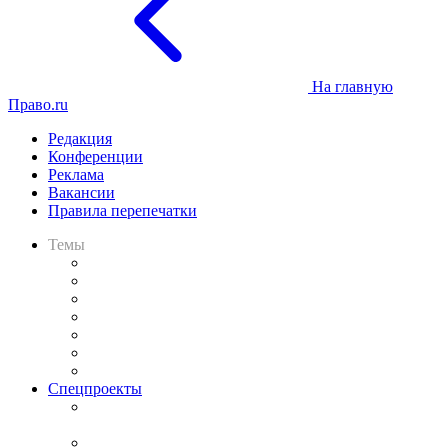
На главную
Право.ru
Редакция
Конференции
Реклама
Вакансии
Правила перепечатки
Темы
Практика
Законодательство
Процесс
Исследования
Рынок юридических услуг
Юридическое сообщество
Важнейшие правовые темы в прессе
Спецпроекты
Подкаст «В здравом уме
и твёрдой памяти»
Legal Design