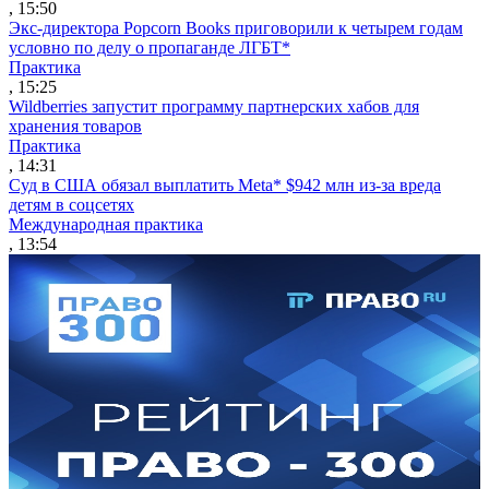
, 15:50
Экс-директора Popcorn Books приговорили к четырем годам
условно по делу о пропаганде ЛГБТ*
Практика
, 15:25
Wildberries запустит программу партнерских хабов для
хранения товаров
Практика
, 14:31
Суд в США обязал выплатить Meta* $942 млн из-за вреда
детям в соцсетях
Международная практика
, 13:54