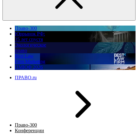
Право-300
Юррынок РФ:
35 лет спустя
Экологическое
право
Best Law
Firm Marketing
ПМЮФ 2026
ПРАВО.ru
Право-300
Конференции