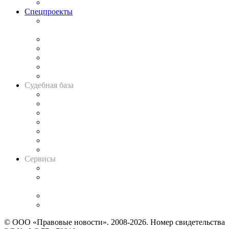
Важнейшие правовые темы в прессе
Спецпроекты
Подкаст «В здравом уме
и твёрдой памяти»
Legal Design
Банкротная панорама
Советы для литигаторов
Сговоры на торгах
Авто
Судебная база
Картотека арбитражных дел
Решения арбитражных судов
Календарь рассмотрения арбитражных дел
Досье судей
Информация о судах
RSS лента новостей
Вакансии для юристов
Сервисы
Справочно-правовая система
Casebook: мониторинг дел
и компаний
Caselook: поиск и анализ практики
CASE.ONE: управление юридической службой
© ООО «Правовые новости». 2008-2026.
Номер свидетельства