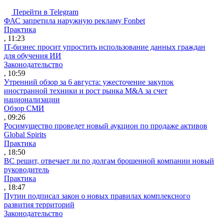
Перейти в Telegram
ФАС запретила наружную рекламу Fonbet
Практика
, 11:23
IT-бизнес просит упростить использование данных граждан
для обучения ИИ
Законодательство
, 10:59
Утренний обзор за 6 августа: ужесточение закупок
иностранной техники и рост рынка M&A за счет
национализации
Обзор СМИ
, 09:26
Росимущество проведет новый аукцион по продаже активов
Global Spirits
Практика
, 18:50
ВС решит, отвечает ли по долгам брошенной компании новый
руководитель
Практика
, 18:47
Путин подписал закон о новых правилах комплексного
развития территорий
Законодательство