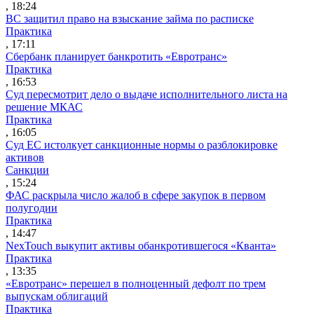
, 18:24
ВС защитил право на взыскание займа по расписке
Практика
, 17:11
Сбербанк планирует банкротить «Евротранс»
Практика
, 16:53
Суд пересмотрит дело о выдаче исполнительного листа на
решение МКАС
Практика
, 16:05
Суд ЕС истолкует санкционные нормы о разблокировке
активов
Санкции
, 15:24
ФАС раскрыла число жалоб в сфере закупок в первом
полугодии
Практика
, 14:47
NexTouch выкупит активы обанкротившегося «Кванта»
Практика
, 13:35
«Евротранс» перешел в полноценный дефолт по трем
выпускам облигаций
Практика