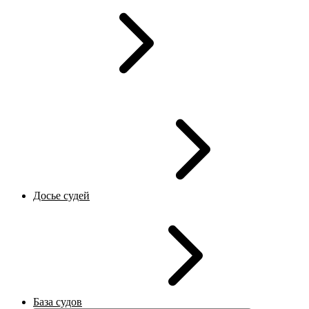
Досье судей
База судов