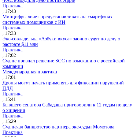
ФАС возбудила дело против Apple
Практика
, 17:43
Минцифры хочет предустанавливать на смартфонах
системных помощников с ИИ
Практика
, 17:33
Экс-совладельца «Азбуки вкуса» заочно судят по делу о
растрате $11 млн
Практика
, 17:02
Суд не признал решение SCC по взысканию с российской
компании
Международная практика
, 17:01
Дроны могут начать применять для фиксации нарушений
ПДД
Практика
, 15:41
Бывшего сенатора Сабадаша приговорили к 12 годам по делу
о хищении
Практика
, 15:29
Суд начал банкротство партнера экс-судьи Момотова
Практика