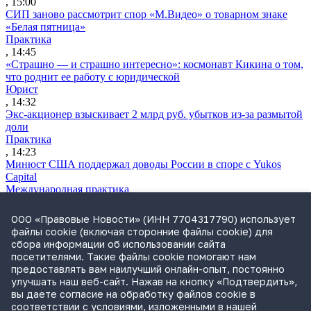
, 15:00
СИП заново рассмотрит спор «М.Видео» о товарном знаке
«Белая пятница»
Практика
, 14:45
«Страшно — и страшно интересно»: космонавт Кикина о том,
что роднит ее работу с юридической
Юрист
, 14:32
Экс-акционер взыскивает 2 млрд руб. убытков из-за размытой
доли
Практика
, 14:23
Минюст США поддержал доводы России в споре с Yukos
Capital
Международная практика
, 14:06
Чубайс просит приостановить взыскание 5,5 млрд руб. по
ООО «Правовые Новости» (ИНН 7704317790) использует
делу «Роснано»
файлы cookie (включая сторонние файлы cookie) для
Практика
сбора информации об использовании сайта
, 13:15
посетителями. Такие файлы cookie помогают нам
Апелляция БВО разрешила «Альфа-Банку» судиться, несмотря
предоставлять вам наилучший онлайн-опыт, постоянно
на санкции
улучшать наш веб-сайт. Нажав на кнопку «Подтвердить»,
Международная практика
вы даете согласие на обработку файлов cookie в
, 12:30
соответствии с условиями, изложенными в нашей