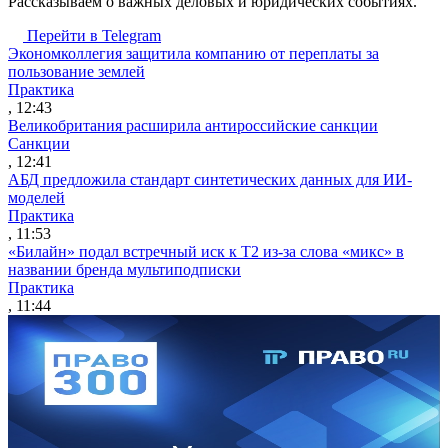
Рассказываем о важных деловых и юридических событиях.
Перейти в Telegram
Экономколлегия защитила компанию от переплаты за
пользование землей
Практика
, 12:43
Великобритания расширила антироссийские санкции
Санкции
, 12:41
АБД предложила стандарт синтетических данных для ИИ-
моделей
Практика
, 11:53
«Билайн» подал встречный иск к Т2 из-за слова «микс» в
названии бренда мультиподписки
Практика
, 11:44