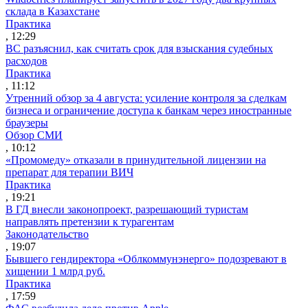
склада в Казахстане
Практика
, 12:29
ВС разъяснил, как считать срок для взыскания судебных
расходов
Практика
, 11:12
Утренний обзор за 4 августа: усиление контроля за сделкам
бизнеса и ограничение доступа к банкам через иностранные
браузеры
Обзор СМИ
, 10:12
«Промомеду» отказали в принудительной лицензии на
препарат для терапии ВИЧ
Практика
, 19:21
В ГД внесли законопроект, разрешающий туристам
направлять претензии к турагентам
Законодательство
, 19:07
Бывшего гендиректора «Облкоммунэнерго» подозревают в
хищении 1 млрд руб.
Практика
, 17:59