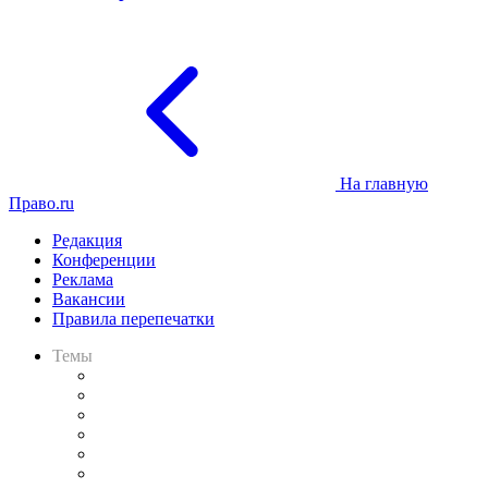
На главную
Право.ru
Редакция
Конференции
Реклама
Вакансии
Правила перепечатки
Темы
Практика
Законодательство
Процесс
Исследования
Рынок юридических услуг
Юридическое сообщество