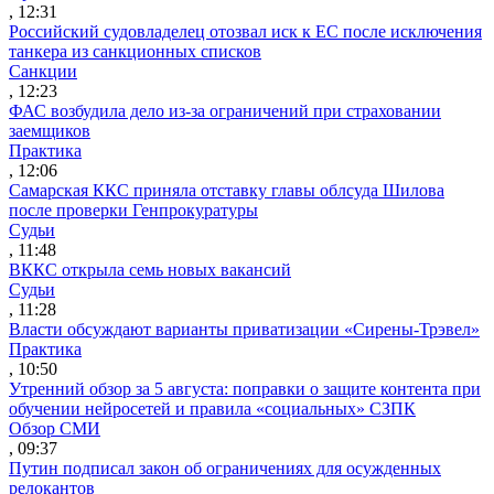
, 12:31
Российский судовладелец отозвал иск к ЕС после исключения
танкера из санкционных списков
Санкции
, 12:23
ФАС возбудила дело из-за ограничений при страховании
заемщиков
Практика
, 12:06
Самарская ККС приняла отставку главы облсуда Шилова
после проверки Генпрокуратуры
Судьи
, 11:48
ВККС открыла семь новых вакансий
Судьи
, 11:28
Власти обсуждают варианты приватизации «Сирены-Трэвел»
Практика
, 10:50
Утренний обзор за 5 августа: поправки о защите контента при
обучении нейросетей и правила «социальных» СЗПК
Обзор СМИ
, 09:37
Путин подписал закон об ограничениях для осужденных
релокантов