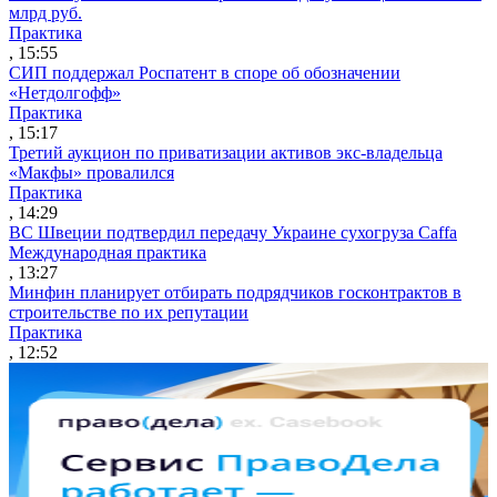
млрд руб.
Практика
, 15:55
СИП поддержал Роспатент в споре об обозначении
«Нетдолгофф»
Практика
, 15:17
Третий аукцион по приватизации активов экс-владельца
«Макфы» провалился
Практика
, 14:29
ВС Швеции подтвердил передачу Украине сухогруза Caffa
Международная практика
, 13:27
Минфин планирует отбирать подрядчиков госконтрактов в
строительстве по их репутации
Практика
, 12:52