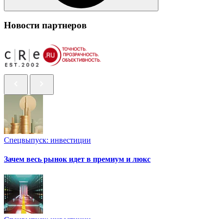
Новости партнеров
Спецвыпуск: инвестиции
Зачем весь рынок идет в премиум и люкс