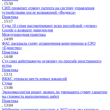
, 15:50
СИП проверит отмену патента на систему управления
устройствами после возражений «Яндекса»
Практика
, 15:17
Суды 10 стран рассматривают иски российской «дочки»
Google о возврате дивидендов
Международная практика
, 14:09
ФАС раскрыла схему ограничения конкуренции в СРО
«Единство»
Практика
, 14:08
Суд снял арбитражную оговорку по просьбе иностранного
истца
Практика
, 13:11
ВККС открыла шесть новых вакансий
Судьи
, 13:06
Экономколлегия решит, можно ли уменьшить сумму гарантии
на стоимость выполненных работ
Практика
, 13:04
Wildberries планирует запустить в 2027 году два крупных