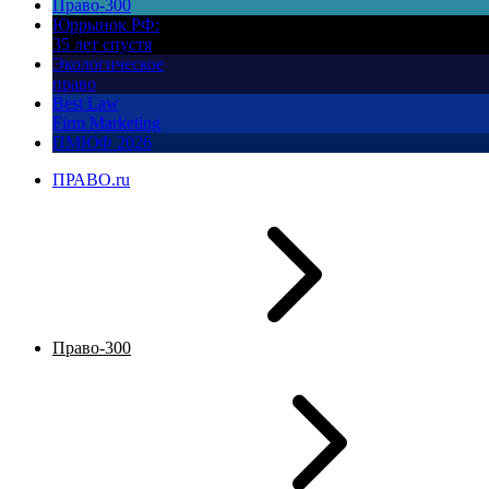
Право-300
Юррынок РФ:
35 лет спустя
Экологическое
право
Best Law
Firm Marketing
ПМЮФ 2026
ПРАВО.ru
Право-300