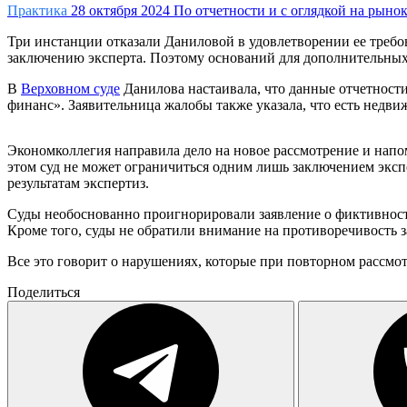
Практика
28 октября 2024
По отчетности и с оглядкой на рыно
Три инстанции отказали Даниловой в удовлетворении ее требова
заключению эксперта. Поэтому оснований для дополнительных
В
Верховном суде
Данилова настаивала, что данные отчетност
финанс». Заявительница жалобы также указала, что есть недвиж
Экономколлегия направила дело на новое рассмотрение и нап
этом суд не может ограничиться одним лишь заключением эксп
результатам экспертиз.
Суды необоснованно проигнорировали заявление о фиктивности
Кроме того, суды не обратили внимание на противоречивость
Все это говорит о нарушениях, которые при повторном рассмо
Поделиться