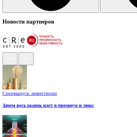
Новости партнеров
Спецвыпуск: инвестиции
Зачем весь рынок идет в премиум и люкс