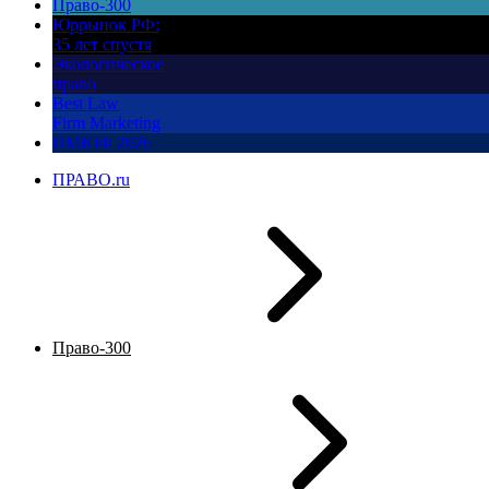
Право-300
Юррынок РФ:
35 лет спустя
Экологическое
право
Best Law
Firm Marketing
ПМЮФ 2026
ПРАВО.ru
Право-300