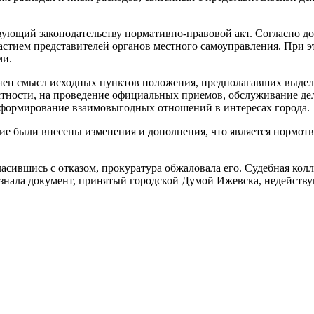
ующий законодательству нормативно-правовой акт. Согласно до
стием представителей органов местного самоуправления. При эт
ми.
нен смысл исходных пунктов положения, предполагавших выделе
стности, на проведение официальных приемов, обслуживание де
 формирование взаимовыгодных отношений в интересах города.
ие были внесены изменения и дополнения, что является нормот
.
ласившись с отказом, прокуратура обжаловала его. Судебная кол
изнала документ, принятый городской Думой Ижевска, недейств