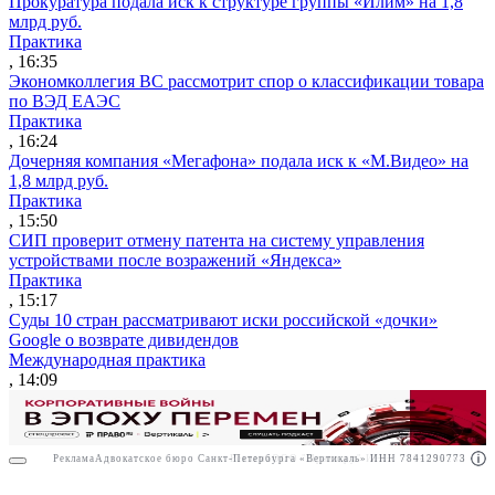
Прокуратура подала иск к структуре группы «Илим» на 1,8
млрд руб.
Практика
, 16:35
Экономколлегия ВС рассмотрит спор о классификации товара
по ВЭД ЕАЭС
Практика
, 16:24
Дочерняя компания «Мегафона» подала иск к «М.Видео» на
1,8 млрд руб.
Практика
, 15:50
СИП проверит отмену патента на систему управления
устройствами после возражений «Яндекса»
Практика
, 15:17
Суды 10 стран рассматривают иски российской «дочки»
Google о возврате дивидендов
Международная практика
, 14:09
Реклама
Адвокатское бюро Санкт-Петербурга «Вертикаль» ИНН 7841290773
Реклама
ООО "Право.ру" ИНН: 7704835288