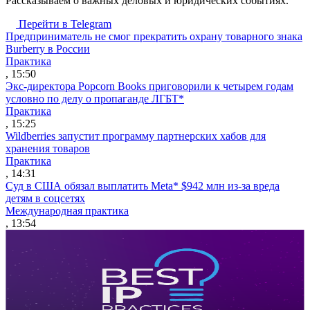
Рассказываем о важных деловых и юридических событиях.
Перейти в Telegram
Предприниматель не смог прекратить охрану товарного знака
Burberry в России
Практика
, 15:50
Экс-директора Popcorn Books приговорили к четырем годам
условно по делу о пропаганде ЛГБТ*
Практика
, 15:25
Wildberries запустит программу партнерских хабов для
хранения товаров
Практика
, 14:31
Суд в США обязал выплатить Meta* $942 млн из-за вреда
детям в соцсетях
Международная практика
, 13:54