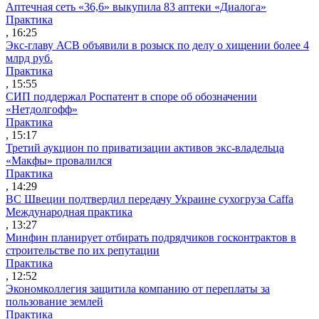
Аптечная сеть «36,6» выкупила 83 аптеки «Диалога»
Практика
, 16:25
Экс-главу АСВ объявили в розыск по делу о хищении более 4
млрд руб.
Практика
, 15:55
СИП поддержал Роспатент в споре об обозначении
«Нетдолгофф»
Практика
, 15:17
Третий аукцион по приватизации активов экс-владельца
«Макфы» провалился
Практика
, 14:29
ВС Швеции подтвердил передачу Украине сухогруза Caffa
Международная практика
, 13:27
Минфин планирует отбирать подрядчиков госконтрактов в
строительстве по их репутации
Практика
, 12:52
Экономколлегия защитила компанию от переплаты за
пользование землей
Практика