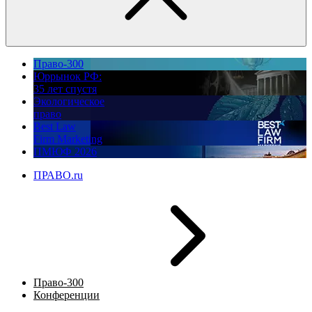
Право-300
Юррынок РФ:
35 лет спустя
Экологическое
право
Best Law
Firm Marketing
ПМЮФ 2026
ПРАВО.ru
Право-300
Конференции