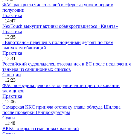
ФАС раскрыла число жалоб в сфере закупок в первом
полугодии
Практика
, 14:47
NexTouch выкупит активы обанкротившегося «Кванта»
Практика
, 13:35
«Евротранс» перешел в полноценный дефолт по трем
выпускам облигаций
Практика
, 12:31
Российский судовладелец отозвал иск к ЕС после исключения
танкера из санкционных списков
Санкции
, 12:23
ФАС возбудила дело из-за ограничений при страховании
заемщиков
Практика
, 12:06
Самарская ККС приняла отставку главы облсуда Шилова
после проверки Генпрокуратуры
Судьи
, 11:48
ВККС открыла семь новых вакансий
Судьи