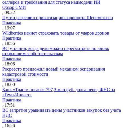
селлеров и требования для статуса нацмодели ИИ
Обзор СМИ
, 09:22
Путин разрешил приватизацию аэропорта Шереметьево
Практика
, 19:07
Wildberries начнет страховать товары от ударов дронов
Практика
, 18:56
ВС уточнил, когда дело можно пересмотреть по вновь
открывшимся обстоятельствам
Практика
, 18:06
Росреестр предложил новый механизм оспаривания
кадастровой стоимости
Практика
, 18:00
Банк «Траст» погасит 797,3 млн руб. долга перед ФНС за
«Гема-Инвест»
Практика
, 17:51
ВС запретил уравнивать цены участников закупок без учета
НДС
Практика
, 16:26