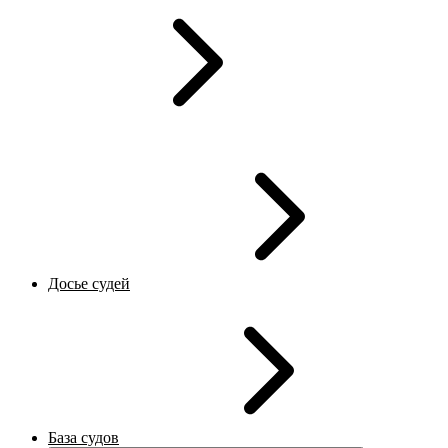
Досье судей
База судов