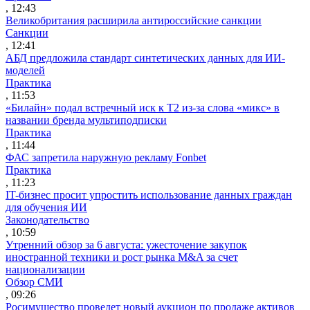
, 12:43
Великобритания расширила антироссийские санкции
Санкции
, 12:41
АБД предложила стандарт синтетических данных для ИИ-
моделей
Практика
, 11:53
«Билайн» подал встречный иск к Т2 из-за слова «микс» в
названии бренда мультиподписки
Практика
, 11:44
ФАС запретила наружную рекламу Fonbet
Практика
, 11:23
IT-бизнес просит упростить использование данных граждан
для обучения ИИ
Законодательство
, 10:59
Утренний обзор за 6 августа: ужесточение закупок
иностранной техники и рост рынка M&A за счет
национализации
Обзор СМИ
, 09:26
Росимущество проведет новый аукцион по продаже активов