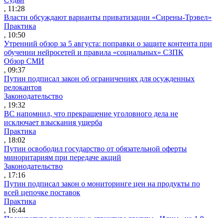
, 11:28
Власти обсуждают варианты приватизации «Сирены-Трэвел»
Практика
, 10:50
Утренний обзор за 5 августа: поправки о защите контента при
обучении нейросетей и правила «социальных» СЗПК
Обзор СМИ
, 09:37
Путин подписал закон об ограничениях для осужденных
релокантов
Законодательство
, 19:32
ВС напомнил, что прекращение уголовного дела не
исключает взыскания ущерба
Практика
, 18:02
Путин освободил государство от обязательной оферты
миноритариям при передаче акций
Законодательство
, 17:16
Путин подписал закон о мониторинге цен на продукты по
всей цепочке поставок
Практика
, 16:44