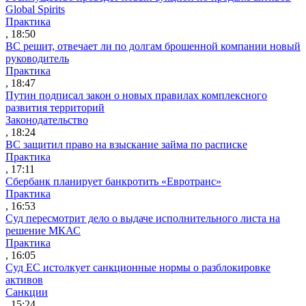
Global Spirits
Практика
, 18:50
ВС решит, отвечает ли по долгам брошенной компании новый
руководитель
Практика
, 18:47
Путин подписал закон о новых правилах комплексного
развития территорий
Законодательство
, 18:24
ВС защитил право на взыскание займа по расписке
Практика
, 17:11
Сбербанк планирует банкротить «Евротранс»
Практика
, 16:53
Суд пересмотрит дело о выдаче исполнительного листа на
решение МКАС
Практика
, 16:05
Суд ЕС истолкует санкционные нормы о разблокировке
активов
Санкции
, 15:24