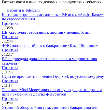
Рассказываем о важных деловых и юридических событиях.
Перейти в Telegram
Кассация разрешила рассмотреть в РФ иск к «Альфа-Банку»
по еврооблигациям
Практика
, 13:28
ЦБ ужесточил требования к листингу ценных бумаг
Практика
, 12:44
ФНС подала новый иск о банкротстве «Кама Шиппинг»
Практика
, 12:17
ВС подтвердил доначисление пошлин за модернизацию
самолета
Практика
, 11:46
Суды не приняли заключения DeepSeek по уголовному делу
Практика
, 11:17
Экс-глава Mind Money признала вину по делу о хищении и
дала показания на других фигурантов
Практика
, 10:44
Утренний обзор за 7 августа: смягчение банкротства для