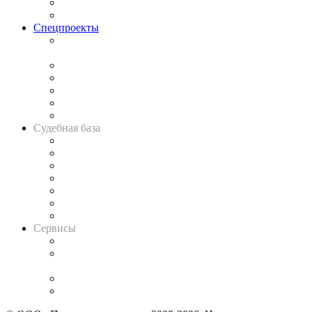
Юридическое сообщество
Важнейшие правовые темы в прессе
Спецпроекты
Подкаст «В здравом уме
и твёрдой памяти»
Legal Design
Банкротная панорама
Советы для литигаторов
Сговоры на торгах
Авто
Судебная база
Картотека арбитражных дел
Решения арбитражных судов
Календарь рассмотрения арбитражных дел
Досье судей
Информация о судах
RSS лента новостей
Вакансии для юристов
Сервисы
Справочно-правовая система
Casebook: мониторинг дел
и компаний
Caselook: поиск и анализ практики
CASE.ONE: управление юридической службой